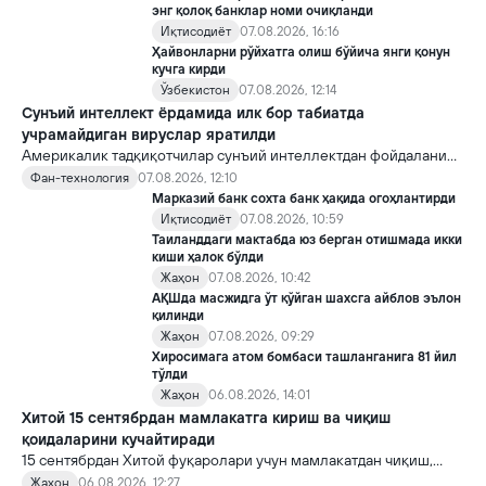
Кремлда ворислик жангига олиб келиши мумкин.
энг қолоқ банклар номи очиқланди
Иқтисодиёт
07.08.2026, 16:16
Ҳайвонларни рўйхатга олиш бўйича янги қонун
кучга кирди
Ўзбекистон
07.08.2026, 12:14
Сунъий интеллект ёрдамида илк бор табиатда
учрамайдиган вируслар яратилди
Америкалик тадқиқотчилар сунъий интеллектдан фойдаланиб
16 та вирус яратди. Бу кашфиёт янги ютуқларга умид уйғотиш
Фан-технология
07.08.2026, 12:10
билан бирга, ундан нотўғри мақсадда фойдаланиш борасидаги
Марказий банк сохта банк ҳақида огоҳлантирди
хавотирларни ҳам кучайтирмоқда.
Иқтисодиёт
07.08.2026, 10:59
Таиланддаги мактабда юз берган отишмада икки
киши ҳалок бўлди
Жаҳон
07.08.2026, 10:42
АҚШда масжидга ўт қўйган шахсга айблов эълон
қилинди
Жаҳон
07.08.2026, 09:29
Хиросимага атом бомбаси ташланганига 81 йил
тўлди
Жаҳон
06.08.2026, 14:01
Хитой 15 сентябрдан мамлакатга кириш ва чиқиш
қоидаларини кучайтиради
15 сентябрдан Хитой фуқаролари учун мамлакатдан чиқиш,
хорижликлар учун эса Хитойга кириш тартиби бўйича янги
Жаҳон
06.08.2026, 12:27