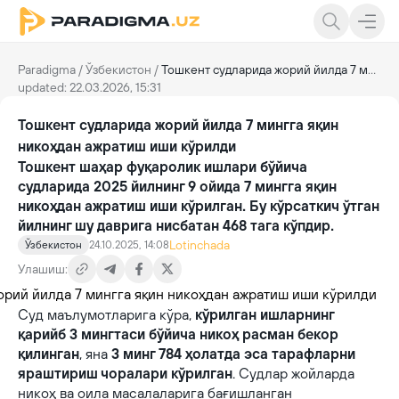
Paradigma
/
Ўзбекистон
/
Тошкент судларида жорий йилда 7 мингга яқин никоҳдан ажратиш иши кўрилди
updated: 22.03.2026, 15:31
Тошкент судларида жорий йилда 7 мингга яқин
никоҳдан ажратиш иши кўрилди
Тошкент шаҳар фуқаролик ишлари бўйича
судларида 2025 йилнинг 9 ойида 7 мингга яқин
никоҳдан ажратиш иши кўрилган. Бу кўрсаткич ўтган
йилнинг шу даврига нисбатан 468 тага кўпдир.
Lotinchada
Ўзбекистон
24.10.2025, 14:08
Улашиш:
Суд маълумотларига кўра,
кўрилган ишларнинг
қарийб 3 мингтаси бўйича никоҳ расман бекор
қилинган
, яна
3 минг 784 ҳолатда эса тарафларни
яраштириш чоралари кўрилган
. Судлар жойларда
никоҳ ва оила масалаларига бағишланган