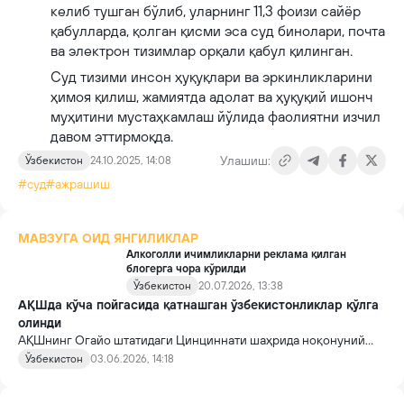
келиб тушган бўлиб, уларнинг 11,3 фоизи сайёр
қабулларда, қолган қисми эса суд бинолари, почта
ва электрон тизимлар орқали қабул қилинган.
Суд тизими инсон ҳуқуқлари ва эркинликларини
ҳимоя қилиш, жамиятда адолат ва ҳуқуқий ишонч
муҳитини мустаҳкамлаш йўлида фаолиятни изчил
давом эттирмоқда.
Улашиш:
Ўзбекистон
24.10.2025, 14:08
#суд
#ажрашиш
МАВЗУГА ОИД ЯНГИЛИКЛАР
Алкоголли ичимликларни реклама қилган
блогерга чора кўрилди
Ўзбекистон
20.07.2026, 13:38
АҚШда кўча пойгасида қатнашган ўзбекистонликлар қўлга
олинди
АҚШнинг Огайо штатидаги Цинциннати шаҳрида ноқонуний
кўча пойгаси ташкил этганликда гумон қилинган 6 нафар шахс
Ўзбекистон
03.06.2026, 14:18
қўлга олинди.