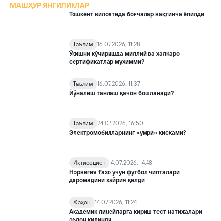
МАШҲУР ЯНГИЛИКЛАР
Тошкент вилоятида боғчалар вақтинча ёпилди
Таълим
16.07.2026, 11:28
Ўқишни кўчиришда миллий ва халқаро
сертификатлар муҳимми?
Таълим
16.07.2026, 11:37
Йўналиш танлаш қачон бошланади?
Таълим
24.07.2026, 16:50
Электромобилларнинг «умри» қисқами?
Иқтисодиёт
14.07.2026, 14:48
Норвегия Ғазо учун футбол чипталари
даромадини хайрия қилди
Жаҳон
14.07.2026, 11:24
Академик лицейларга кириш тест натижалари
эълон қилинди