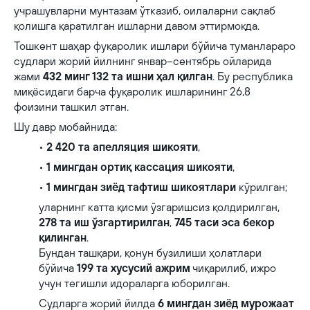
учрашувларни мунтазам ўтказиб, оилаларни сақлаб
қолишга қаратилган ишларни давом эттирмоқда.
Тошкент шаҳар фуқаролик ишлари бўйича туманлараро
судлари жорий йилнинг январ–сентябрь ойларида
жами
432 минг 132 та ишни ҳал қилган
. Бу республика
миқёсидаги барча фуқаролик ишларининг 26,8
фоизини ташкил этган.
Шу давр мобайнида:
•
2 420 та апелляция шикояти
,
•
1 мингдан ортиқ кассация шикояти
,
•
1 мингдан зиёд тафтиш шикоятлари
кўрилган;
уларнинг катта қисми ўзгаришсиз қолдирилган,
278 та иш ўзгартирилган
,
745 таси эса бекор
қилинган
.
Бундан ташқари, қонун бузилиши ҳолатлари
бўйича
199 та хусусий ажрим
чиқарилиб, ижро
учун тегишли идораларга юборилган.
Судларга жорий йилда
6 мингдан зиёд мурожаат