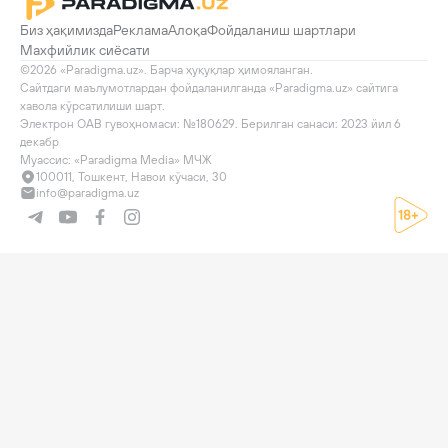
Биз ҳақимизда
Реклама
Алоқа
Фойдаланиш шартлари
Махфийлик сиёсати
©2026 «Paradigma.uz». Барча ҳуқуқлар ҳимояланган.

Сайтдаги маълумотлардан фойдаланилганда «Paradigma.uz» сайтига 
хавола кўрсатилиши шарт.

Электрон ОАВ гувоҳномаси: №180629. Берилган санаси: 2023 йил 6 
декабр

Муассис: «Paradigma Media» МЧЖ
100011, Тошкент, Навои кўчаси, 30
info@paradigma.uz