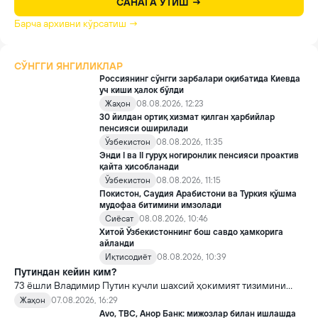
САНАГА ЎТИШ →
Барча архивни кўрсатиш →
СЎНГГИ ЯНГИЛИКЛАР
Россиянинг сўнгги зарбалари оқибатида Киевда
уч киши ҳалок бўлди
Жаҳон
08.08.2026, 12:23
30 йилдан ортиқ хизмат қилган ҳарбийлар
пенсияси оширилади
Ўзбекистон
08.08.2026, 11:35
Энди I ва II гуруҳ ногиронлик пенсияси проактив
қайта ҳисобланади
Ўзбекистон
08.08.2026, 11:15
Покистон, Саудия Арабистони ва Туркия қўшма
мудофаа битимини имзолади
Сиёсат
08.08.2026, 10:46
Хитой Ўзбекистоннинг бош савдо ҳамкорига
айланди
Иқтисодиёт
08.08.2026, 10:39
Путиндан кейин ким?
73 ёшли Владимир Путин кучли шахсий ҳокимият тизимини
яратди, аммо ундан кейин ким келиши ва ҳокимиятни
Жаҳон
07.08.2026, 16:29
топшириш механизми ҳали ноаниқ. Таҳлилчилар фикрича, бу
Avo, TBC, Анор Банк: мижозлар билан ишлашда