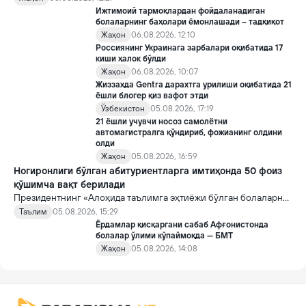
қоидалар кучга киради.
Ижтимоий тармоқлардан фойдаланадиган
болаларнинг баҳолари ёмонлашади – тадқиқот
Жаҳон
06.08.2026, 12:10
Россиянинг Украинага зарбалари оқибатида 17
киши ҳалок бўлди
Жаҳон
06.08.2026, 10:07
Жиззахда Gentra дарахтга урилиши оқибатида 21
ёшли блогер қиз вафот этди
Ўзбекистон
05.08.2026, 17:19
21 ёшли учувчи носоз самолётни
автомагистралга қўндириб, фожианинг олдини
олди
Жаҳон
05.08.2026, 16:59
Ногиронлиги бўлган абитуриентларга имтиҳонда 50 фоиз
қўшимча вақт берилади
Президентнинг «Алоҳида таълимга эҳтиёжи бўлган болаларни
таълим ва ижтимоий хизматлар билан қамраб олиш тизимини
Таълим
05.08.2026, 15:29
такомиллаштириш бўйича қўшимча чора-тадбирлар
Ёрдамлар қисқаргани сабаб Афғонистонда
тўғрисида»ги қарори билан инклюзив таълим соҳасида қатор
болалар ўлими кўпаймоқда — БМТ
янги механизмлар жорий этилади.
Жаҳон
05.08.2026, 14:08