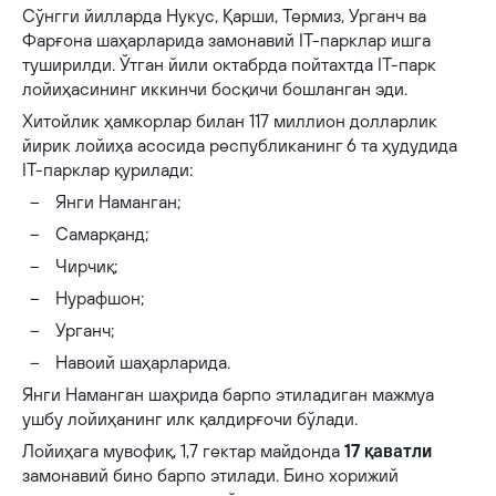
Сўнгги йилларда Нукус, Қарши, Термиз, Урганч ва
Фарғона шаҳарларида замонавий IT-парклар ишга
туширилди. Ўтган йили октабрда пойтахтда IT-парк
лойиҳасининг иккинчи босқичи бошланган эди.
Хитойлик ҳамкорлар билан 117 миллион долларлик
йирик лойиҳа асосида республиканинг 6 та ҳудудида
IT-парклар қурилади:
Янги Наманган;
Самарқанд;
Чирчиқ;
Нурафшон;
Урганч;
Навоий шаҳарларида.
Янги Наманган шаҳрида барпо этиладиган мажмуа
ушбу лойиҳанинг илк қалдирғочи бўлади.
Лойиҳага мувофиқ, 1,7 гектар майдонда
17 қаватли
замонавий бино барпо этилади. Бино хорижий