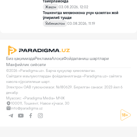
тайёрламоқда
Жаҳон
03.08.2026, 12:02
Тошкентда меҳмонхона учун қазилган жой
ўпирилиб тушди
Ўзбекистон
03.08.2026, 11:19
Биз ҳақимизда
Реклама
Алоқа
Фойдаланиш шартлари
Махфийлик сиёсати
©2026 «Paradigma.uz». Барча ҳуқуқлар ҳимояланган.

Сайтдаги маълумотлардан фойдаланилганда «Paradigma.uz» сайтига 
хавола кўрсатилиши шарт.

Электрон ОАВ гувоҳномаси: №180629. Берилган санаси: 2023 йил 6 
декабр

Муассис: «Paradigma Media» МЧЖ
100011, Тошкент, Навои кўчаси, 30
info@paradigma.uz