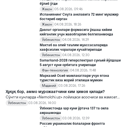
бўлиб ўтди
Жаҳон
05.08.2026, 09:46
Испаниянинг Сеута анклавига 72 минг муҳожир
бостириб кирган
Жаҳон
04.08.2026, 18:26
Давлат органлари формасига ўхшаш кийим
кийганлик учун жавобгарлик белгиланмоқда
Ўзбекистон
04.08.2026, 14:29
Мактаб ва олий таълим муассасаларида
хавфсизлик чоралари кучайтирилади
Ўзбекистон
04.08.2026, 12:30
Samarkand-2028 гиперспектрал сунъий йўлдоши
5 август куни орбитага учирилади
Фан-технология
04.08.2026, 11:48
Марказий Осиё мамлакатлари учун ягона
туристик виза жорий этилиши мумкин
Маданий
03.08.2026, 17:26
Ҳуқуқ бор, аммо мурожаатчини ким ҳимоя қилади?
Сўнгги кунларда «Nemolchi.uz» лойиҳаси асосчиси ва жамоат
фаоли Ирина Матвиенко билан боғлиқ воқеа жамоатчиликда
Ўзбекистон
03.08.2026, 14:00
кенг муҳокама қилинмоқда.
Ўзбекистонда ҳар куни ўртача 137 та оила
ажрашмоқда
Ўзбекистон
03.08.2026, 12:39
Россия украиналик болаларни фронтга