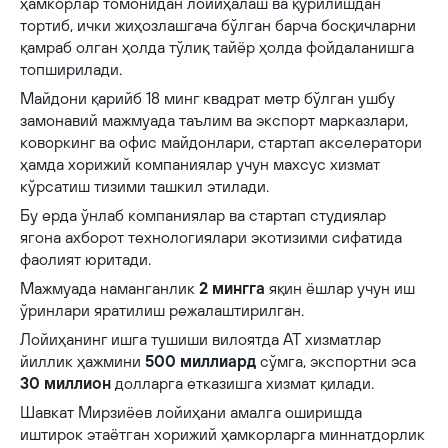
ҳамкорлар томонидан лойиҳалаш ва қурилишдан
тортиб, ички жиҳозлашгача бўлган барча босқичларни
қамраб олган ҳолда тўлиқ тайёр ҳолда фойдаланишга
топширилади.
Майдони қарийб 18 минг квадрат метр бўлган ушбу
замонавий мажмуада таълим ва экспорт марказлари,
коворкинг ва офис майдонлари, стартап акселератори
ҳамда хорижий компаниялар учун махсус хизмат
кўрсатиш тизими ташкил этилади.
Бу ерда ўнлаб компаниялар ва стартап студиялар
ягона ахборот технологиялари экотизими сифатида
фаолият юритади.
Мажмуада наманганлик
2 мингга
яқин ёшлар учун иш
ўринлари яратилиш режалаштирилган.
Лойиҳанинг ишга тушиши вилоятда АТ хизматлар
йиллик ҳажмини
500 миллиард
сўмга, экспортни эса
30 миллион
долларга етказишга хизмат қилади.
Шавкат Мирзиёев лойиҳани амалга оширишда
иштирок этаётган хорижий ҳамкорларга миннатдорлик