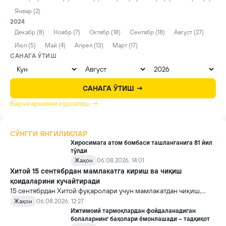
Январ (2)
2024
Декабр (8)
Ноябр (7)
Октябр (18)
Сентябр (18)
Август (27)
Июл (5)
Май (4)
Апрел (13)
Март (17)
САНАГА ЎТИШ
САНАГА ЎТИШ →
Барча архивни кўрсатиш →
СЎНГГИ ЯНГИЛИКЛАР
Хиросимага атом бомбаси ташланганига 81 йил
тўлди
Жаҳон
06.08.2026, 14:01
Хитой 15 сентябрдан мамлакатга кириш ва чиқиш
қоидаларини кучайтиради
15 сентябрдан Хитой фуқаролари учун мамлакатдан чиқиш,
хорижликлар учун эса Хитойга кириш тартиби бўйича янги
Жаҳон
06.08.2026, 12:27
қоидалар кучга киради.
Ижтимоий тармоқлардан фойдаланадиган
болаларнинг баҳолари ёмонлашади – тадқиқот