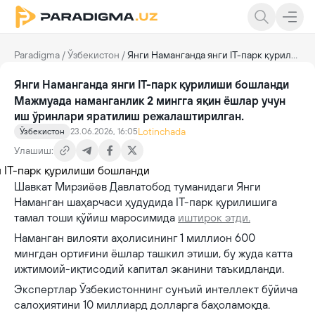
Paradigma
/
Ўзбекистон
/
Янги Наманганда янги IT-парк қурилиши бошланди
Янги Наманганда янги IT-парк қурилиши бошланди
Мажмуада наманганлик 2 мингга яқин ёшлар учун
иш ўринлари яратилиш режалаштирилган.
Lotinchada
Ўзбекистон
23.06.2026, 16:05
Улашиш:
Шавкат Мирзиёев Давлатобод туманидаги Янги
Наманган шаҳарчаси ҳудудида IT-парк қурилишига
тамал тоши қўйиш маросимида
иштирок этди.
Наманган вилояти аҳолисининг 1 миллион 600
мингдан ортиғини ёшлар ташкил этиши, бу жуда катта
ижтимоий-иқтисодий капитал эканини таъкидланди.
Экспертлар Ўзбекистоннинг сунъий интеллект бўйича
салоҳиятини 10 миллиард долларга баҳоламоқда.