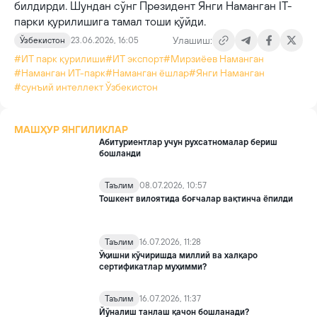
билдирди. Шундан сўнг Президент Янги Наманган IT-
парки қурилишига тамал тоши қўйди.
Улашиш:
Ўзбекистон
23.06.2026, 16:05
#ИТ парк қурилиши
#ИТ экспорт
#Мирзиёев Наманган
#Наманган ИТ-парк
#Наманган ёшлар
#Янги Наманган
#сунъий интеллект Ўзбекистон
МАШҲУР ЯНГИЛИКЛАР
Абитуриентлар учун рухсатномалар бериш
бошланди
Таълим
08.07.2026, 10:57
Тошкент вилоятида боғчалар вақтинча ёпилди
Таълим
16.07.2026, 11:28
Ўқишни кўчиришда миллий ва халқаро
сертификатлар муҳимми?
Таълим
16.07.2026, 11:37
Йўналиш танлаш қачон бошланади?