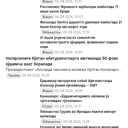
Жаҳон
06.08.2026, 12:10
Россиянинг Украинага зарбалари оқибатида 17
киши ҳалок бўлди
Жаҳон
06.08.2026, 10:07
Жиззахда Gentra дарахтга урилиши оқибатида 21
ёшли блогер қиз вафот этди
Ўзбекистон
05.08.2026, 17:19
21 ёшли учувчи носоз самолётни
автомагистралга қўндириб, фожианинг олдини
олди
Жаҳон
05.08.2026, 16:59
Ногиронлиги бўлган абитуриентларга имтиҳонда 50 фоиз
қўшимча вақт берилади
Президентнинг «Алоҳида таълимга эҳтиёжи бўлган болаларни
таълим ва ижтимоий хизматлар билан қамраб олиш тизимини
Таълим
05.08.2026, 15:29
такомиллаштириш бўйича қўшимча чора-тадбирлар
Ёрдамлар қисқаргани сабаб Афғонистонда
тўғрисида»ги қарори билан инклюзив таълим соҳасида қатор
болалар ўлими кўпаймоқда — БМТ
янги механизмлар жорий этилади.
Жаҳон
05.08.2026, 14:08
Каннаваро: «Ёрдамчиларимга ойликни ўз
чўнтагимдан тўлаяпман»
Спорт
05.08.2026, 13:31
Ўзбекистон Грузия ва Ироқдан ёқилғи импорт
қилмоқда
Ўзбекистон
05.08.2026, 11:24
Ғазодаги энг йирик оммавий жаноза маросими