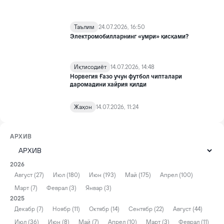
Таълим
24.07.2026, 16:50
Электромобилларнинг «умри» қисқами?
Иқтисодиёт
14.07.2026, 14:48
Норвегия Ғазо учун футбол чипталари
даромадини хайрия қилди
Жаҳон
14.07.2026, 11:24
АРХИВ
2026
Август (27)
Июл (180)
Июн (193)
Май (175)
Апрел (100)
Март (7)
Феврал (3)
Январ (3)
2025
Декабр (7)
Ноябр (11)
Октябр (14)
Сентябр (22)
Август (44)
Июл (36)
Июн (8)
Май (7)
Апрел (10)
Март (3)
Феврал (11)