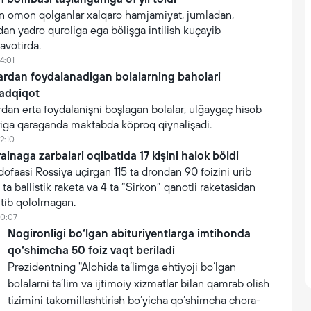
 omon qolganlar xalqaro hamjamiyat, jumladan,
n yadro quroliga ega bölişga intilish kuçayib
avotirda.
4:01
lardan foydalanadigan bolalarning baholari
tadqiqot
rdan erta foydalanişni boşlagan bolalar, ulğaygaç hisob
iga qaraganda maktabda köproq qiynalişadi.
2:10
inaga zarbalari oqibatida 17 kişini halok böldi
faasi Rossiya uçirgan 115 ta drondan 90 foizini urib
 ta ballistik raketa va 4 ta “Sirkon” qanotli raketasidan
utib qololmagan.
10:07
Nogironligi bo‘lgan abituriyentlarga imtihonda
qo‘shimcha 50 foiz vaqt beriladi
Prezidentning "Alohida ta’limga ehtiyoji bo‘lgan
bolalarni ta’lim va ijtimoiy xizmatlar bilan qamrab olish
tizimini takomillashtirish bo‘yicha qo‘shimcha chora-