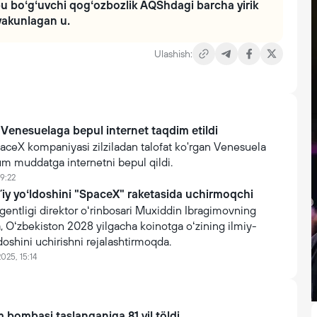
, bu boʻgʻuvchi qogʻozbozlik AQShdagi barcha yirik
 yakunlagan u.
Ulashish:
 Venesuelaga bepul internet taqdim etildi
aceX kompaniyasi zilziladan talofat ko'rgan Venesuela
um muddatga internetni bepul qildi.
9:22
ʼiy yoʻldoshini "SpaceX" raketasida uchirmoqchi
entligi direktor oʻrinbosari Muxiddin Ibragimovning
, Oʻzbekiston 2028 yilgacha koinotga oʻzining ilmiy-
doshini uchirishni rejalashtirmoqda.
025, 15:14
 bombasi taşlanganiga 81 yil töldi