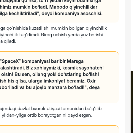
aqiyatli qoʻnsa, toʻrt yildan keyin odamlarga
himiz mumkin boʻladi. Mabodo qiyinchiliklar
yilga kechiktiriladi", deydi kompaniya asoschisi.
a qoʻnishida kuzatilishi mumkin boʻlgan qiyinchilik
inchilik tugʻdiradi. Biroq uchish yerda yuz berishi
 qiladi.
, "SpaceX” kompaniyasi baribir Marsga
jalashtiradi. Biz xohlaymizki, kosmik sayohatchi
olsin! Bu sen, oilang yoki doʻstlaring boʻlishi
h his qilsa, ularga imkoniyat beramiz. Oxir-
boriladi va bu ajoyib manzara boʻladi!", deya
ajmdagi davlat byurokratiyasi tomonidan boʻgʻilib
 yildan-yilga ortib borayotganini qayd etgan.