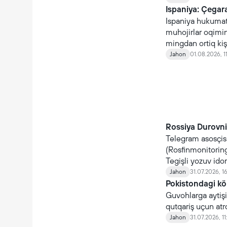
Ispaniya: Çegara
Ispaniya hukumati
muhojirlar oqimin
mingdan ortiq kişi
qaytmoqda.
Jahon
01.08.2026, 1
Rossiya Durovni 
Telegram asosçis
(Rosfinmonitoring)
Tegişli yozuv ido
Jahon
31.07.2026, 1
Pokistondagi kö
Guvohlarga aytişiç
qutqariş uçun atr
Jahon
31.07.2026, 11