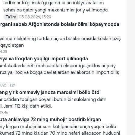
tadbirlar to‘g‘risida"gi qarori bilan inklyuziv ta’lim
sohasida qator yangi mexanizmlar joriy etilmoqda.
Ta'lim
05.08.2026, 15:29
argani sabab Afğonistonda bolalar ölimi köpaymoqda
yil mamlakatning törtdan uçida bolalar orasida keskin oziş
i qayd etgan
14:08
iya va Iroqdan yoqilği import qilmoqda
akatlarda neft mahsulotlari eksportiga çeklovlar joriy
ruziya, Iroq va boşqa davlatlardan aviakerosin import qiliş
026, 11:24
eng yirik ommaviy janoza marosimi bölib ötdi
 ostidan topilgan deyarli butun bir sulolaning dafn
. Jami 112 kişi dafn etildi.
09:46
uta anklaviga 72 ming muhojir bostirib kirgan
y kirgan muhojirlar soni kutilganidan ança yuqori bölib
hukumati 72 ming kişidan 70 ming nafari allaqaçon hududni