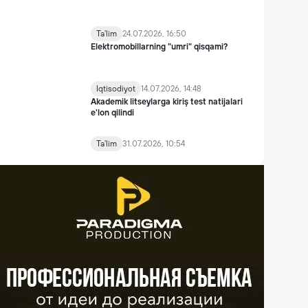
Ta'lim
24.07.2026, 16:50
Elektromobillarning "umri" qisqami?
Iqtisodiyot
14.07.2026, 14:48
Akademik litseylarga kiriş test natijalari
e'lon qilindi
Ta'lim
31.07.2026, 10:54