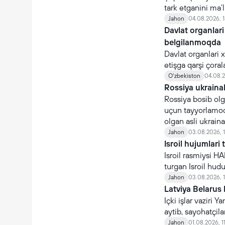
tark etganini ma’l
Jahon
04.08.2026, 1
Davlat organlari
belgilanmoqda
Davlat organlari 
etişga qarşi çoral
organlari nomidan 
Oʻzbekiston
04.08.2
Rossiya ukraina
Rossiya bosib olg
uçun tayyorlamoq
olgan asli ukraina
çaqiriladi.
Jahon
03.08.2026, 
Isroil hujumlari 
Isroil rasmiysi H
turgan Isroil hudud
Jahon
03.08.2026, 
Latviya Belarus 
Içki işlar vaziri
aytib, sayohatçil
Jahon
01.08.2026, 1