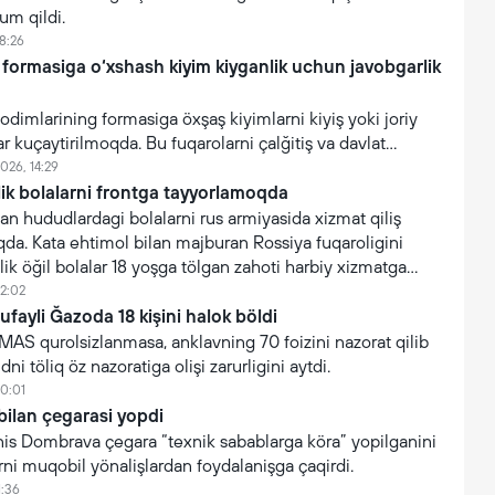
um qildi.
8:26
 formasiga o‘xshash kiyim kiyganlik uchun javobgarlik
xodimlarining formasiga öxşaş kiyimlarni kiyiş yoki joriy
ar kuçaytirilmoqda. Bu fuqarolarni çalğitiş va davlat
işonçning suiiste’mol qilinişini oldini olişga qaratilgan.
026, 14:29
lik bolalarni frontga tayyorlamoqda
an hududlardagi bolalarni rus armiyasida xizmat qiliş
da. Kata ehtimol bilan majburan Rossiya fuqaroligini
lik öğil bolalar 18 yoşga tölgan zahoti harbiy xizmatga
12:02
tufayli Ğazoda 18 kişini halok böldi
AMAS qurolsizlanmasa, anklavning 70 foizini nazorat qilib
ni töliq öz nazoratiga olişi zarurligini aytdi.
10:01
bilan çegarasi yopdi
 Yanis Dombrava çegara “texnik sabablarga köra” yopilganini
arni muqobil yönalişlardan foydalanişga çaqirdi.
1:36