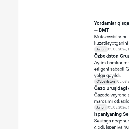
Yordamlar qisq
— BMT
Mutaxassislar bu 
kuzatilayotganin
Jahon
05.08.2026, 
Özbekiston Gruz
Ayrim hamkor maml
etilgani sababli G
yölga qöyildi.
Oʻzbekiston
05.08.2
Ğazo uruşidagi 
Ğazoda vayronalar
marosimi ötkazildi
Jahon
05.08.2026, 
Ispaniyaning Se
Seutaga noqonuni
çiqdi. Ispaniya 