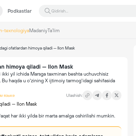
Podkastlar
n-texnologiya
Madaniy
Ta'lim
agi ofatlardan himoya qiladi — Ilon Mask
an himoya qiladi — Ilon Mask
ikki yil ichida Marsga taxminan beshta uchuvchisiz
. Bu haqda u oʻzining X ijtimoiy tarmogʻidagi sahifasida
м языке
Ulashish:
aqat har ikki yilda bir marta amalga oshirilishi mumkin.