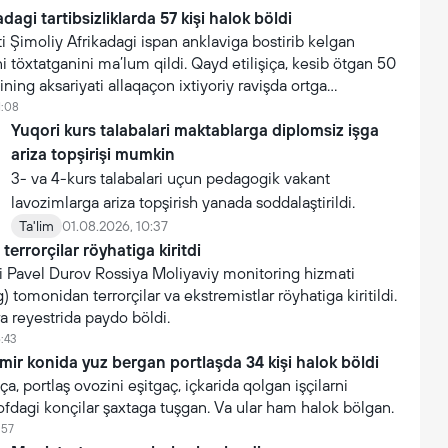
dagi tartibsizliklarda 57 kişi halok böldi
 Şimoliy Afrikadagi ispan anklaviga bostirib kelgan
i töxtatganini ma’lum qildi. Qayd etilişiça, kesib ötgan 50
ning aksariyati allaqaçon ixtiyoriy ravişda ortga
1:08
Yuqori kurs talabalari maktablarga diplomsiz işga
ariza topşirişi mumkin
3- va 4-kurs talabalari uçun pedagogik vakant
lavozimlarga ariza topşirish yanada soddalaştirildi.
Ta'lim
01.08.2026, 10:37
terrorçilar röyhatiga kiritdi
i Pavel Durov Rossiya Moliyaviy monitoring hizmati
 tomonidan terrorçilar va ekstremistlar röyhatiga kiritildi.
ra reyestrida paydo böldi.
6:43
mir konida yuz bergan portlaşda 34 kişi halok böldi
a, portlaş ovozini eşitgaç, içkarida qolgan işçilarni
ofdagi konçilar şaxtaga tuşgan. Va ular ham halok bölgan.
:57