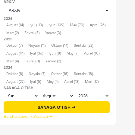
ARXIV
2026
Avgust (14)
Iyul (113)
Iyun (109)
May (70)
Aprel (26)
Mart (2)
Fevral (3)
Yanvar (3)
2025
Dekabr (7)
Noyabr (11)
Oktabr (14)
Sentabr (22)
Avgust (44)
Iyul (36)
Iyun (8)
May (7)
Aprel (10)
Mart (4)
Fevral (11)
Yanvar (2)
2024
Dekabr (8)
Noyabr (7)
Oktabr (18)
Sentabr (18)
Avgust (27)
Iyul (5)
May (4)
Aprel (13)
Mart (17)
SANAGA O'TISH
SANAGA O'TISH →
Barcha arxivni ko'rsatish →