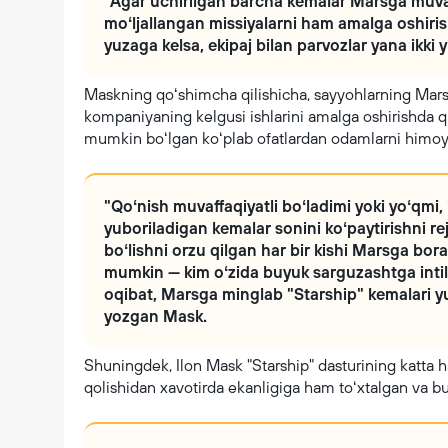
"Agar uchirilgan barcha kemalar Marsga muvaff
moʻljallangan missiyalarni ham amalga oshiris
yuzaga kelsa, ekipaj bilan parvozlar yana ikki 
Maskning qoʻshimcha qilishicha, sayyohlarning Marsg
kompaniyaning kelgusi ishlarini amalga oshirishda qiy
mumkin boʻlgan koʻplab ofatlardan odamlarni himoya
"Qoʻnish muvaffaqiyatli boʻladimi yoki yoʻqmi
yuboriladigan kemalar sonini koʻpaytirishni re
boʻlishni orzu qilgan har bir kishi Marsga bora 
mumkin — kim oʻzida buyuk sarguzashtga intilis
oqibat, Marsga minglab "Starship" kemalari yu
yozgan Mask.
Shuningdek, Ilon Mask "Starship" dasturining katta h
qolishidan xavotirda ekanligiga ham toʻxtalgan va bu