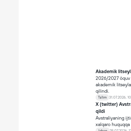
Akademik litseyla
2026/2027 öquv yi
akademik litseyla
qilindi.
Ta'lim
31.07.2026, 10
X (twitter) Avst
qildi
Avstraliyaning ijt
xalqaro huquqqa 
Jahon
29.07.2026, 1