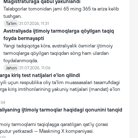
Magistraturaga qabul yakunlandi
Talabgorlar tomonidan jami 65 ming 365 ta ariza kelib
tushgan.
Ta'lim
31.07.2026, 11:31
Avstraliyada ijtimoiy tarmoqlarga qöyilgan taqiq
foyda bermayapti
Yangi tadqiqotga köra, avstraliyalik ösmirlar ijtimoiy
tarmoqlarga qöyilgan taqiqdan söng ham ulardan
foydalanmoqda.
Jahon
31.07.2026, 11:06
rga kiriş test natijalari e'lon qilindi
li uçun respublika oliy ta'lim muassasalari tasarrufidagi
rga kiriş imtihonlarining yakuniy natijalari (mandat) e'lon
:54
raliyaning ijtimoiy tarmoqlar haqidagi qonunini tanqid
imoiy tarmoqlarni taqiqlaşga qaratilgan qat’iy çorasi
putur yetkazadi — Maskning X kompaniyasi.
3:01