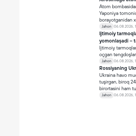
Atom bombasidan
Yaponiya tomonida
borayotganidan x
Jahon
06.08.2026, 1
Ijtimoiy tarmoq
yomonlaşadi – 
Ijtimoiy tarmoqla
oçgan tengdoşlar
Jahon
06.08.2026, 1
Rossiyaning Ukra
Ukraina havo mudo
tuşirgan, biroq 24
birortasini ham t
Jahon
06.08.2026, 