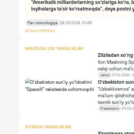
"Amerikalik milliarderlarning soʻzlariga koʻra
loyihalarga taʼsir koʻrsatmoqda", deya postni
Fan-texnologiya
24.09.2024, 10:48
#SpaceX
#Mars
MAVZUGA OID YANGILIKLAR
Zilziladan so‘ng
Ilon Maskning Sp
xalqi uchun ma'l
Jahon
27.06.2026, 0
Oʻzbekiston sun
"Uzbekkosmos" ag
maʼlum qilishicha
texnik sunʼiy yoʻl
Oʻzbekiston
09.06.2
SO'NGGI YANGILIKLAR
Xirosimaga atom