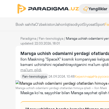
Yangiliklar
Bosh sahifa
Oʻzbekiston
Jahon
Iqtisodiyot
Siyosat
Sport
Fa
Paradigma
/
Fan-texnologiya
/
Marsga uchish odamlarni yerd
updated: 22.03.2026, 18:01
Marsga uchish odamlarni yerdagi ofatlard
Ilon Maskning "SpaceX" kosmik kompaniyasi kelgusi 
kemani uchirishini rejalashtirayotganini maʼlum qildi
maʼlum qildi
.
Fan-texnologiya
24.09.2024, 10:48
Кириллчада
На русско
Marsga uchish odamlarni yerdagi ofatlardan himoya qiladi — Ilon Mask
Maskga koʻra, sayyohlar bilan Marsga sayohat qilish f