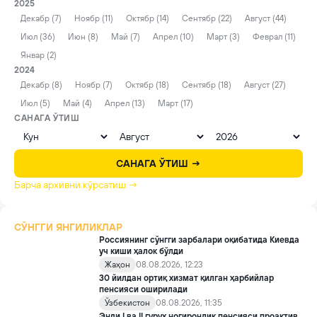
2025
Декабр (7)
Ноябр (11)
Октябр (14)
Сентябр (22)
Август (44)
Июл (36)
Июн (8)
Май (7)
Апрел (10)
Март (3)
Феврал (11)
Январ (2)
2024
Декабр (8)
Ноябр (7)
Октябр (18)
Сентябр (18)
Август (27)
Июл (5)
Май (4)
Апрел (13)
Март (17)
САНАГА ЎТИШ
САНАГА ЎТИШ →
Барча архивни кўрсатиш →
СЎНГГИ ЯНГИЛИКЛАР
Россиянинг сўнгги зарбалари оқибатида Киевда
уч киши ҳалок бўлди
Жаҳон
08.08.2026, 12:23
30 йилдан ортиқ хизмат қилган ҳарбийлар
пенсияси оширилади
Ўзбекистон
08.08.2026, 11:35
Энди I ва II гуруҳ ногиронлик пенсияси проактив