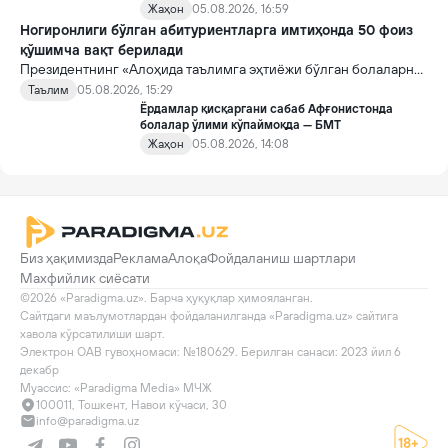
Жаҳон
05.08.2026, 16:59
Ногиронлиги бўлган абитуриентларга имтиҳонда 50 фоиз
қўшимча вақт берилади
Президентнинг «Алоҳида таълимга эҳтиёжи бўлган болаларни
таълим ва ижтимоий хизматлар билан қамраб олиш тизимини
Таълим
05.08.2026, 15:29
такомиллаштириш бўйича қўшимча чора-тадбирлар
Ёрдамлар қисқаргани сабаб Афғонистонда
тўғрисида»ги қарори билан инклюзив таълим соҳасида қатор
болалар ўлими кўпаймоқда — БМТ
янги механизмлар жорий этилади.
Жаҳон
05.08.2026, 14:08
Биз ҳақимизда
Реклама
Алоқа
Фойдаланиш шартлари
Махфийлик сиёсати
©2026 «Paradigma.uz». Барча ҳуқуқлар ҳимояланган.

Сайтдаги маълумотлардан фойдаланилганда «Paradigma.uz» сайтига 
хавола кўрсатилиши шарт.

Электрон ОАВ гувоҳномаси: №180629. Берилган санаси: 2023 йил 6 
декабр

Муассис: «Paradigma Media» МЧЖ
100011, Тошкент, Навои кўчаси, 30
info@paradigma.uz