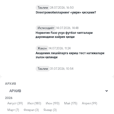
Таълим
24.07.2026, 16:50
Электромобилларнинг «умри» қисқами?
Иқтисодиёт
14.07.2026, 14:48
Норвегия Ғазо учун футбол чипталари
даромадини хайрия қилди
Жаҳон
14.07.2026, 11:24
Академик лицейларга кириш тест натижалари
эълон қилинди
Таълим
31.07.2026, 10:54
АРХИВ
2026
Август (39)
Июл (180)
Июн (193)
Май (175)
Апрел (99)
Март (7)
Феврал (3)
Январ (3)