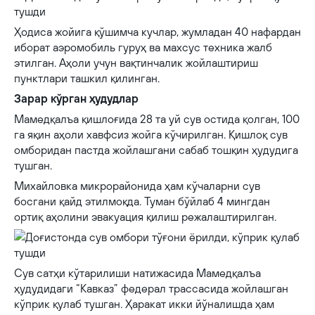
Ҳодиса жойига қўшимча кучлар, жумладан 40 нафардан
иборат аэромобиль гуруҳ ва махсус техника жалб
этилган. Аҳоли учун вақтинчалик жойлаштириш
пунктлари ташкил қилинган.
Зарар кўрган ҳудудлар
Мамедқалъа қишлоғида 28 та уй сув остида қолган, 100
га яқин аҳоли хавфсиз жойга кўчирилган. Қишлоқ сув
омборидан пастда жойлашгани сабаб тошқин ҳудудига
тушган.
Михайловка микрорайонида ҳам кўчаларни сув
босгани қайд этилмоқда. Туман бўйлаб 4 мингдан
ортиқ аҳолини эвакуация қилиш режалаштирилган.
Сув сатҳи кўтарилиши натижасида Мамедқалъа
ҳудудидаги “Кавказ” федерал трассасида жойлашган
кўприк қулаб тушган. Ҳаракат икки йўналишда ҳам