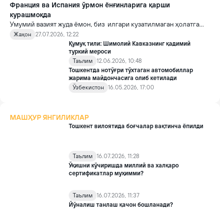
Франция ва Испания ўрмон ёнғинларига қарши
курашмоқда
Умумий вазият жуда ёмон, биз илгари кузатилмаган ҳолатга
дуч келдик, деди Франция расмийси.
Жаҳон
27.07.2026, 12:22
Қумуқ тили: Шимолий Кавказнинг қадимий
туркий мероси
Таълим
12.06.2026, 10:48
Тошкентда нотўғри тўхтаган автомобиллар
жарима майдончасига олиб кетилади
Ўзбекистон
16.05.2026, 17:00
МАШҲУР ЯНГИЛИКЛАР
Тошкент вилоятида боғчалар вақтинча ёпилди
Таълим
16.07.2026, 11:28
Ўқишни кўчиришда миллий ва халқаро
сертификатлар муҳимми?
Таълим
16.07.2026, 11:37
Йўналиш танлаш қачон бошланади?