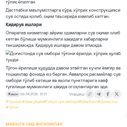
тўлиқ ёпилган.
Дастлабки маълумотларга кўра, кўприк конструкцияси
сув остида қолиб, оқим таъсирида ювилиб кетган.
Қидирув ишлари
Оператив хизматлар айрим одамларни сув оқими олиб
кетган бўлиши мумкинлиги ҳақидаги хабарларни
текширмоқда. Қидирув ишлари давом этмоқда.
Тўғон ёрилиши ҳудудда давом этаётган кучли ёмғир ва
тошқинлар фонида юз берган. Аввалроқ расмийлар сув
омбори тўлиб кетиши ва аҳоли пунктларига хавф
туғилиши мумкинлиги ҳақида огоҳлантирган эди.
Улашиш:
Жаҳон
06.04.2026, 13:01
#тошқин
#эвакуация
#Гежух сув омбори
#Дербент
#Доғистон
#тўғон
МАВЗУГА ОИД ЯНГИЛИКЛАР