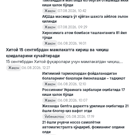
Таиланддаги мактабда юз берган отишмада икки
киши ҳалок бўлди
Жаҳон
07.08.2026, 10:42
АҚШда масжидга ўт қўйган шахсга айблов эълон
қилинди
Жаҳон
07.08.2026, 09:29
Хиросимага атом бомбаси ташланганига 81 йил
тўлди
Жаҳон
06.08.2026, 14:01
Хитой 15 сентябрдан мамлакатга кириш ва чиқиш
қоидаларини кучайтиради
15 сентябрдан Хитой фуқаролари учун мамлакатдан чиқиш,
хорижликлар учун эса Хитойга кириш тартиби бўйича янги
Жаҳон
06.08.2026, 12:27
қоидалар кучга киради.
Ижтимоий тармоқлардан фойдаланадиган
болаларнинг баҳолари ёмонлашади – тадқиқот
Жаҳон
06.08.2026, 12:10
Россиянинг Украинага зарбалари оқибатида 17
киши ҳалок бўлди
Жаҳон
06.08.2026, 10:07
Жиззахда Gentra дарахтга урилиши оқибатида 21
ёшли блогер қиз вафот этди
Ўзбекистон
05.08.2026, 17:19
21 ёшли учувчи носоз самолётни
автомагистралга қўндириб, фожианинг олдини
олди