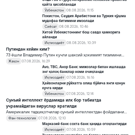
қайта ҳисобланади
Ўзбекистон
08.08.2026, 11:15
Покистон, Саудия Арабистони ва Туркия қўшма
мудофаа битимини имзолади
Сиёсат
08.08.2026, 10:46
Хитой Ўзбекистоннинг бош савдо ҳамкорига
айланди
Иқтисодиёт
08.08.2026, 10:39
Путиндан кейин ким?
73 ёшли Владимир Путин кучли шахсий ҳокимият тизимини
яратди, аммо ундан кейин ким келиши ва ҳокимиятни
Жаҳон
07.08.2026, 16:29
топшириш механизми ҳали ноаниқ. Таҳлилчилар фикрича, бу
Avo, TBC, Анор Банк: мижозлар билан ишлашда
Кремлда ворислик жангига олиб келиши мумкин.
энг қолоқ банклар номи очиқланди
Иқтисодиёт
07.08.2026, 16:16
Ҳайвонларни рўйхатга олиш бўйича янги қонун
кучга кирди
Ўзбекистон
07.08.2026, 12:14
Сунъий интеллект ёрдамида илк бор табиатда
учрамайдиган вируслар яратилди
Америкалик тадқиқотчилар сунъий интеллектдан фойдаланиб
16 та вирус яратди. Бу кашфиёт янги ютуқларга умид уйғотиш
Фан-технология
07.08.2026, 12:10
билан бирга, ундан нотўғри мақсадда фойдаланиш борасидаги
Марказий банк сохта банк ҳақида огоҳлантирди
хавотирларни ҳам кучайтирмоқда.
Иқтисодиёт
07.08.2026, 10:59