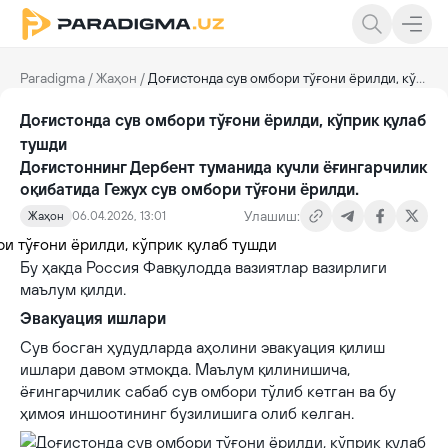
Paradigma
/
Жаҳон
/
Доғистонда сув омбори тўғони ёрилди, кўприк қулаб тушди
Доғистонда сув омбори тўғони ёрилди, кўприк қулаб
тушди
Доғистоннинг Дербент туманида кучли ёғингарчилик
оқибатида Гежух сув омбори тўғони ёрилди.
Улашиш:
Жаҳон
06.04.2026, 13:01
Бу ҳақда Россия Фавқулодда вазиятлар вазирлиги
маълум қилди.
Эвакуация ишлари
Сув босган ҳудудларда аҳолини эвакуация қилиш
ишлари давом этмоқда. Маълум қилинишича,
ёғингарчилик сабаб сув омбори тўлиб кетган ва бу
ҳимоя иншоотининг бузилишига олиб келган.