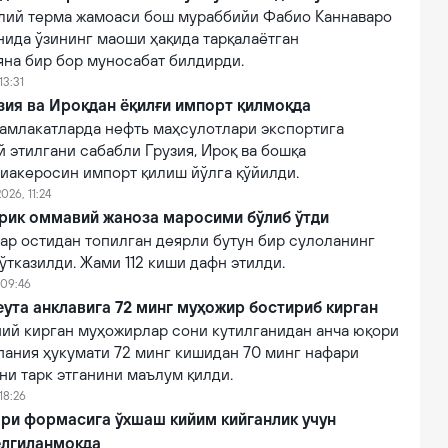
лий терма жамоаси бош мураббийи Фабио Каннаваро
нида ўзининг маоши ҳақида тарқалаётган
яна бир бор муносабат билдирди.
13:31
зия ва Ироқдан ёқилғи импорт қилмоқда
амлакатларда нефть маҳсулотлари экспортига
 этилгани сабабли Грузия, Ироқ ва бошқа
виакеросин импорт қилиш йўлга қўйилди.
026, 11:24
ирик оммавий жаноза маросими бўлиб ўтди
ар остидан топилган деярли бутун бир сулоланинг
тказилди. Жами 112 киши дафн этилди.
 09:46
ута анклавига 72 минг муҳожир бостириб кирган
ний кирган муҳожирлар сони кутилганидан анча юқори
пания ҳукумати 72 минг кишидан 70 минг нафари
ни тарк этганини маълум қилди.
18:26
ри формасига ўхшаш кийим кийганлик учун
елгиланмоқда