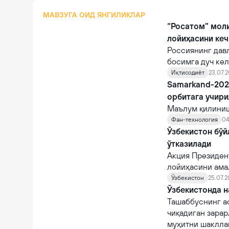
МАВЗУГА ОИД ЯНГИЛИКЛАР
“Росатом” мол
лойиҳасини ке
Россиянинг дав
босимга дуч кел
лойиҳалар, жум
Иқтисодиёт
23.07.2
режалаштирилга
Samarkand-2028
таъсир кўрсати
орбитага учир
Маълум қилиниш
қирғоқлари яқи
Фан-технология
04
STAR.VISION ко
Ўзбекистон бўй
фазога учирилад
ўтказилади
Акция Президен
лойиҳасини ама
асосида ташкил 
Ўзбекистон
25.07.2
«Автомобилсиз 
Ўзбекистонда н
келинмоқда.
Ташаббуснинг а
чиқадиган зара
муҳитни шаклла