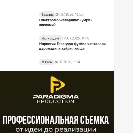
Таълим
24.07.2026, 16:50
Электромобилларнинг «умри»
қисқами?
Иқтисодиёт
14.07.2026, 14:48
Норвегия Ғазо учун футбол чипталари
даромадини хайрия қилди
Жаҳон
14.07.2026, 11:24