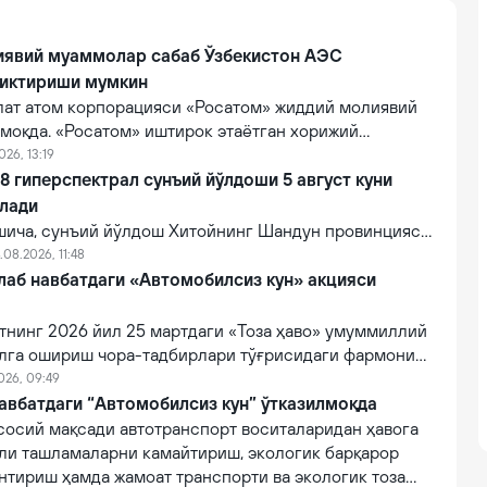
иявий муаммолар сабаб Ўзбекистон АЭС
чиктириши мумкин
лат атом корпорацияси «Росатом» жиддий молиявий
моқда. «Росатом» иштирок этаётган хорижий
ладан Ўзбекистон ва Қозоғистонда қурилиши
026, 13:19
н атом электр станциялари қурилиши муддатларига
 гиперспектрал сунъий йўлдоши 5 август куни
ши мумкин.
илади
ича, сунъий йўлдош Хитойнинг Шандун провинцияси
нида жойлашган денгиз старт платформасидан
.08.2026, 11:48
мпанияси томонидан Lampung-1 йўлдоши билан бирга
лаб навбатдаги «Автомобилсиз кун» акцияси
и.
тнинг 2026 йил 25 мартдаги «Тоза ҳаво» умуммиллий
лга ошириш чора-тадбирлари тўғрисидаги фармони
этилмоқда. Унга кўра, ҳар ойнинг 10 ва 25 санасида
026, 09:49
кун» ҳамда «Автомобилсиз ҳафта» тадбирлари ўтказиб
авбатдаги “Автомобилсиз кун” ўтказилмоқда
сосий мақсади автотранспорт воситаларидан ҳавога
рли ташламаларни камайтириш, экологик барқарор
нтириш ҳамда жамоат транспорти ва экологик тоза