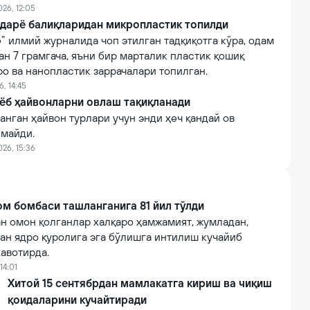
таларидан фойдаланиш маданиятини
026, 12:05
н иборат.
адарё балиқларидан микропластик топилди
e” илмий журналида чоп этилган тадқиқотга кўра, одам
н 7 грамгача, яъни бир марталик пластик қошиқ
о ва нанопластик заррачалари топилган.
, 14:45
мёб ҳайвонларни овлаш тақиқланади
анган ҳайвон турлари учун энди ҳеч қандай ов
лмайди.
026, 15:36
м бомбаси ташланганига 81 йил тўлди
н омон қолганлар халқаро ҳамжамият, жумладан,
ан ядро қуролига эга бўлишга интилиш кучайиб
авотирда.
14:01
Хитой 15 сентябрдан мамлакатга кириш ва чиқиш
қоидаларини кучайтиради