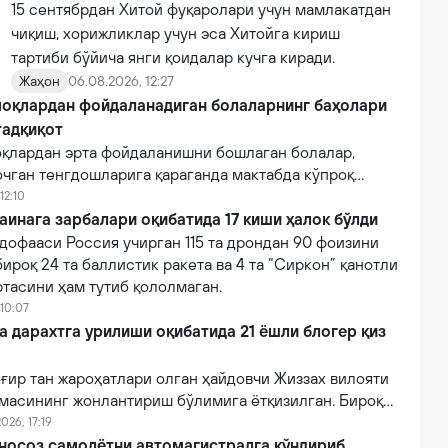
15 сентябрдан Хитой фуқаролари учун мамлакатдан
чиқиш, хорижликлар учун эса Хитойга кириш
тартиби бўйича янги қоидалар кучга киради.
Жаҳон
06.08.2026, 12:27
оқлардан фойдаланадиган болаларнинг баҳолари
тадқиқот
қлардан эрта фойдаланишни бошлаган болалар,
очган тенгдошларига қараганда мактабда кўпроқ
12:10
аинага зарбалари оқибатида 17 киши ҳалок бўлди
дофааси Россия учирган 115 та дрондан 90 фоизини
бироқ 24 та баллистик ракета ва 4 та “Сиркон” қанотли
тасини ҳам тутиб қололмаган.
 10:07
a дарахтга урилиши оқибатида 21 ёшли блогер қиз
ғир тан жароҳатлари олган ҳайдовчи Жиззах вилояти
масининг жонлантириш бўлимига ётқизилган. Бироқ
онидан кўрсатилган тиббий муолажаларга
026, 17:19
фот этган.
 носоз самолётни автомагистралга қўндириб,