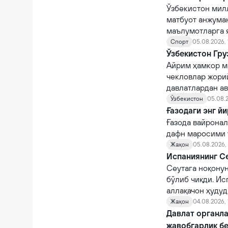
Ўзбекистон мил
матбуот анжума
маълумотларга 
Спорт
05.08.2026, 
Ўзбекистон Гру
Айрим ҳамкор м
чекловлар жорий
давлатлардан а
Ўзбекистон
05.08.2
Ғазодаги энг й
Ғазода вайронал
дафн маросими ў
Жаҳон
05.08.2026,
Испаниянинг Се
Сеутага ноқону
бўлиб чиқди. Ис
аллақачон ҳудуд
Жаҳон
04.08.2026, 
Давлат органла
жавобгарлик б