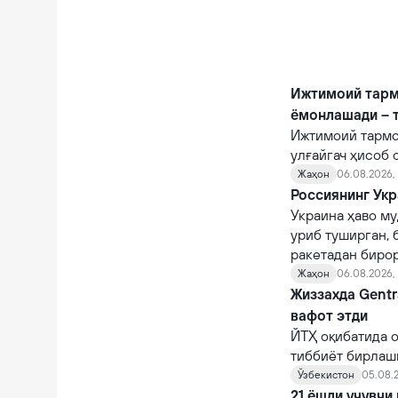
Ижтимоий тарм
ёмонлашади – 
Ижтимоий тармо
улғайгач ҳисоб 
қийналишади.
Жаҳон
06.08.2026, 
Россиянинг Укр
Украина ҳаво му
уриб туширган, 
ракетадан бирор
Жаҳон
06.08.2026,
Жиззахда Gentr
вафот этди
ЙТҲ оқибатида о
тиббиёт бирлаш
шифокорлар том
Ўзбекистон
05.08.2
қарамасдан, у ва
21 ёшли учувчи