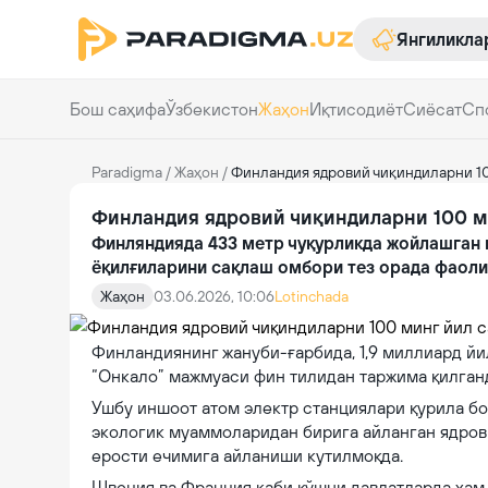
Янгиликла
Бош саҳифа
Ўзбекистон
Жаҳон
Иқтисодиёт
Сиёсат
Сп
Paradigma
/
Жаҳон
/
Финландия ядровий чиқиндиларни 1
Финландия ядровий чиқиндиларни 100 м
Финляндияда 433 метр чуқурликда жойлашган 
ёқилғиларини сақлаш омбори тез орада фаоли
Жаҳон
03.06.2026, 10:06
Lotinchada
Финландиянинг жануби-ғарбида, 1,9 миллиард йи
“Онкало” мажмуаси фин тилидан таржима қилганд
Ушбу иншоот атом электр станциялари қурила бо
экологик муаммоларидан бирига айланган ядров
ерости ечимига айланиши кутилмоқда.
Швеция ва Франция каби қўшни давлатларда ҳам