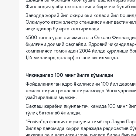
Финландия ушбу технологияни биринчи бўлиб иш
Заводда жорий йил охири ёки келаси йил бошид
Олкилуото атом электр станциясининг вақтинчал
чиқиндилар бу ерга келтирилади.
6500 тонна уран сиғимига эга Онкало Финланди
ёқилғини доимий сақлайди. Ядровий чиқиндилар
компанияси томонидан 2004 йилда қурилиши бош
1,16 миллиард доллар) етгани айтилмоқда.
Чиқиндилар 100 минг йилга кўмилади
Фойдаланилган ядро ёқилғисини 100 йил давоми
жойлаштириш режалаштирилмоқда. Янги ядровий 
узайтирилиши мумкин.
Сақлаш жараёни якунлангач, камида 100 минг й
тўлиқ бетонлаб ёпилади.
“Posiva”да фаолият юритувчи кимёгар Лаури Пар
йиллар давомида юқори даражада радиоактив бўл
чиқаришда ишлатилган уран рудаси билан бир хи