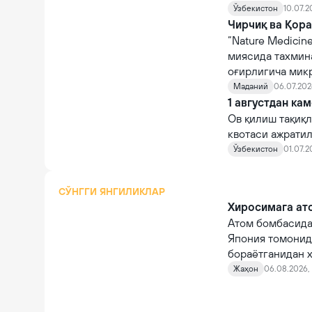
транспорт воси
Ўзбекистон
10.07.2
оммалаштиришда
Чирчиқ ва Қор
“Nature Medicin
миясида тахмина
оғирлигича микр
Маданий
06.07.2026
1 августдан ка
Ов қилиш тақиқл
квотаси ажрати
Ўзбекистон
01.07.2
СЎНГГИ ЯНГИЛИКЛАР
Хиросимага ато
Атом бомбасида
Япония томонид
бораётганидан х
Жаҳон
06.08.2026, 