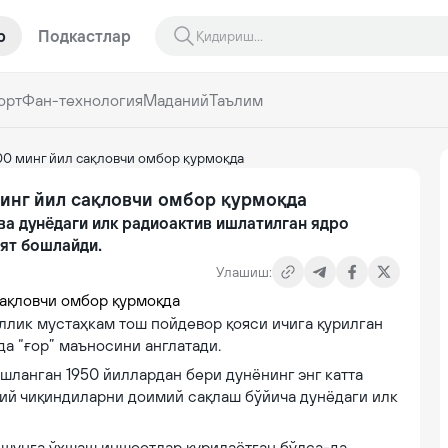
р
Подкастлар
орт
Фан-технология
Маданий
Таълим
00 минг йил сақловчи омбор қурмоқда
инг йил сақловчи омбор қурмоқда
ва дунёдаги илк радиоактив ишлатилган ядро
ят бошлайди.
Улашиш:
ллик мустаҳкам тош пойдевор қояси ичига қурилган
а “ғор” маъносини англатади.
шланган 1950 йиллардан бери дунёнинг энг катта
ий чиқиндиларни доимий сақлаш бўйича дунёдаги илк
 шунга ўхшаш иншоотлар қурилаётган бўлса-да,