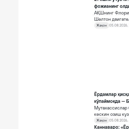
фожианинг олд
АҚШнинг Флорид
Шелтон двигате
10 автомагистр
Жаҳон
05.08.2026, 
фожианинг олди
Ёрдамлар қисқ
кўпаймоқда — 
Мутахассислар 
кескин озиш куз
Жаҳон
05.08.2026, 
Каннаваро: «Ёр