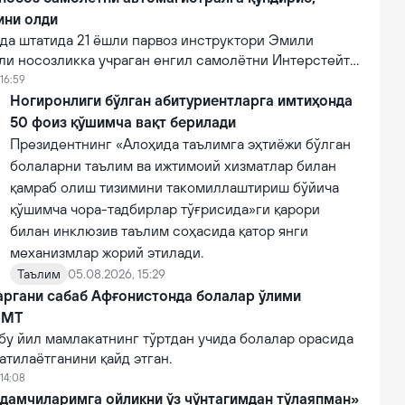
ини олди
а штатида 21 ёшли парвоз инструктори Эмили
ли носозликка учраган енгил самолётни Интерстейт
алига муваффақиятли қўндириб, эҳтимолий йирик
16:59
ни олди.
Ногиронлиги бўлган абитуриентларга имтиҳонда
50 фоиз қўшимча вақт берилади
Президентнинг «Алоҳида таълимга эҳтиёжи бўлган
болаларни таълим ва ижтимоий хизматлар билан
қамраб олиш тизимини такомиллаштириш бўйича
қўшимча чора-тадбирлар тўғрисида»ги қарори
билан инклюзив таълим соҳасида қатор янги
механизмлар жорий этилади.
Таълим
05.08.2026, 15:29
аргани сабаб Афғонистонда болалар ўлими
БМТ
бу йил мамлакатнинг тўртдан учида болалар орасида
атилаётганини қайд этган.
14:08
дамчиларимга ойликни ўз чўнтагимдан тўлаяпман»