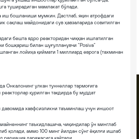
га туширадиган мамлакат бўлади.
а иш бошланиши мумкин. Дастлаб, яқин атрофдаги
ик сақлаш майдонидаги сув ҳавзаларида совитилган
ядаги бешта ядро реакторидан чиққан ишлатилган
ни бошқариш билан шуғулланувчи “Posiva”
ланган лойиҳа қиймати 1 миллиард еврога (тахминан
да Онкалонинг улкан туннеллар тармоғига
реакторлар қурилган тақдирда бу муддат
ил давомида хавфсизликни таъминлаш учун иншоот
виайненнинг таъкидлашича, чиқиндилар ўн минглаб
иб қолади, аммо 100 минг йилдан сўнг ёқилғи ишлаб
л радиация даражасига қайтади.