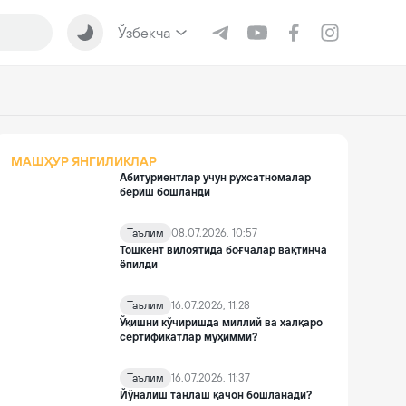
Ўзбекча
МАШҲУР ЯНГИЛИКЛАР
Абитуриентлар учун рухсатномалар
бериш бошланди
Таълим
08.07.2026, 10:57
Тошкент вилоятида боғчалар вақтинча
ёпилди
Таълим
16.07.2026, 11:28
Ўқишни кўчиришда миллий ва халқаро
сертификатлар муҳимми?
Таълим
16.07.2026, 11:37
Йўналиш танлаш қачон бошланади?