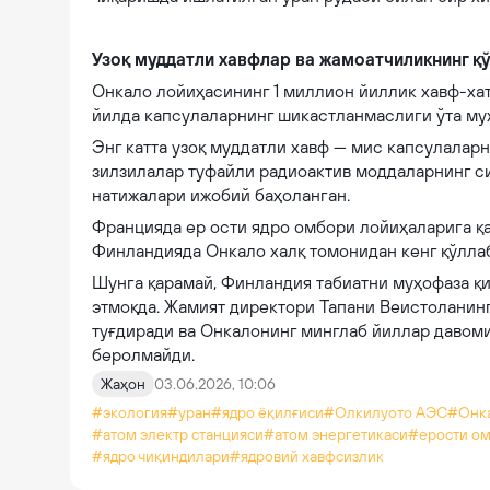
Узоқ муддатли хавфлар ва жамоатчиликнинг қ
Онкало лойиҳасининг 1 миллион йиллик хавф-хат
йилда капсулаларнинг шикастланмаслиги ўта му
Энг катта узоқ муддатли хавф — мис капсулалар
зилзилалар туфайли радиоактив моддаларнинг си
натижалари ижобий баҳоланган.
Францияда ер ости ядро омбори лойиҳаларига қа
Финландияда Онкало халқ томонидан кенг қўллаб
Шунга қарамай, Финландия табиатни муҳофаза қ
этмоқда. Жамият директори Тапани Веистоланинг
туғдиради ва Онкалонинг минглаб йиллар давоми
беролмайди.
Жаҳон
03.06.2026, 10:06
#экология
#уран
#ядро ёқилғиси
#Олкилуото АЭС
#Онк
#атом электр станцияси
#атом энергетикаси
#ерости о
#ядро чиқиндилари
#ядровий хавфсизлик