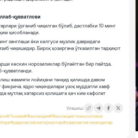
ўллаб-қувватлови
арлари ўрганиб чиқилган бўлиб, дастлабки 10 минг
ҳим ҳисобланади.
нинг занглаши ёки келгуси музлик давридаги
зиб чиқишидир. Бироқ ҳозиргача ўтказилган тадқиқот
рши кескин норозиликлар бўлаётган бир пайтда,
-қувватланди.
илиш жамияти лойиҳани танқид қилишда давом
 фикрича, ядро чиқиндилари узоқ муддатли хавф
да мутлақ хатарсиз қолишига ҳеч ким кафолат
Улашиш:
ало
#Посива
#Финландия
#Финландия технологияси
мбори
#радиоактив материаллар
#радиоактив чиқиндилар