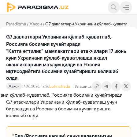
Paradigma
/
Жаҳон
/
G7 давлатлари Украинани қўллаб-қувватлаб, Россияга босимни кучайтиради
G7 давлатлари Украинани қўллаб-қувватлаб,
Россияга босимни кучайтиради
“Катта еттилик” мамлакатлари етакчилари 17 июнь
куни Украинани қўллаб-қувватлашда якдил
эканликларини маълум қилди ва Россия
иқтисодиётига босимни кучайтиришга келишиб
олди.
Lotinchada
Улашиш:
Жаҳон
17.06.2026, 12:26
G7 етакчилари Украинани қўллаб-қувватлаш учун
бирлашди ва Россияга босимни кучайтиришга
келишиб олди.
“Биз (Россияга қарши) санкцияларимизни,