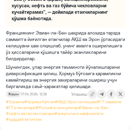
хусусан, нефть ва газ бўйича чекловларни
кучайтирамиз”, — дейилади етакчиларнинг
қўшма баёнотида.
Франциянинг Эвиан-ле-Бен шаҳрида алоҳида тарзда
саммитга йиғилган етакчилар АҚШ ва Эрон ўртасидаги
келишувни ҳам олқишлаб, унинг амалга оширилишига
ўз ҳиссаларини қўшишга тайёр эканликларини
билдирдилар.
Шунингдек, улар энергия таъминоти йўналишларини
диверсификация қилиш, Ҳормуз бўғозига қарамликни
камайтириш ва энергия захираларини ошириш учун
биргаликда саъй-ҳаракатлар қилишади.
Улашиш:
Жаҳон
17.06.2026, 12:26
#Украина
#Ҳормуз бўғози
#АҚШ Эрон келишуви
#Г7 саммити
#Г7 етакчилари
#Россияга санкциялар
#Эвиан-ле-Бен
#нефть ва газ чекловлари
#энергетика хавфсизлиги
#ҳудудий яхлитлик