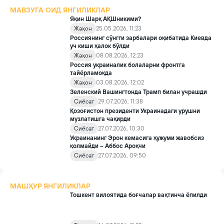
МАВЗУГА ОИД ЯНГИЛИКЛАР
Яқин Шарқ АҚШникими?
Жаҳон
25.05.2026, 11:23
Россиянинг сўнгги зарбалари оқибатида Киевда
уч киши ҳалок бўлди
Жаҳон
08.08.2026, 12:23
Россия украиналик болаларни фронтга
тайёрламоқда
Жаҳон
03.08.2026, 12:02
Зеленский Вашингтонда Трамп билан учрашди
Сиёсат
29.07.2026, 11:38
Қозоғистон президенти Украинадаги урушни
музлатишга чақирди
Сиёсат
27.07.2026, 10:30
Украинанинг Эрон кемасига ҳужуми жавобсиз
қолмайди – Аббос Ароқчи
Сиёсат
27.07.2026, 09:50
МАШҲУР ЯНГИЛИКЛАР
Тошкент вилоятида боғчалар вақтинча ёпилди