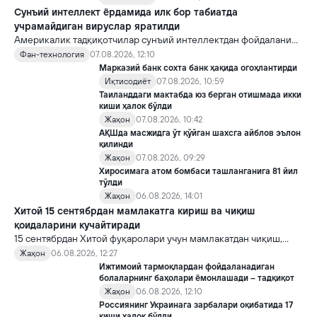
Сунъий интеллект ёрдамида илк бор табиатда
учрамайдиган вируслар яратилди
Америкалик тадқиқотчилар сунъий интеллектдан фойдаланиб
16 та вирус яратди. Бу кашфиёт янги ютуқларга умид уйғотиш
Фан-технология
07.08.2026, 12:10
билан бирга, ундан нотўғри мақсадда фойдаланиш борасидаги
Марказий банк сохта банк ҳақида огоҳлантирди
хавотирларни ҳам кучайтирмоқда.
Иқтисодиёт
07.08.2026, 10:59
Таиланддаги мактабда юз берган отишмада икки
киши ҳалок бўлди
Жаҳон
07.08.2026, 10:42
АҚШда масжидга ўт қўйган шахсга айблов эълон
қилинди
Жаҳон
07.08.2026, 09:29
Хиросимага атом бомбаси ташланганига 81 йил
тўлди
Жаҳон
06.08.2026, 14:01
Хитой 15 сентябрдан мамлакатга кириш ва чиқиш
қоидаларини кучайтиради
15 сентябрдан Хитой фуқаролари учун мамлакатдан чиқиш,
хорижликлар учун эса Хитойга кириш тартиби бўйича янги
Жаҳон
06.08.2026, 12:27
қоидалар кучга киради.
Ижтимоий тармоқлардан фойдаланадиган
болаларнинг баҳолари ёмонлашади – тадқиқот
Жаҳон
06.08.2026, 12:10
Россиянинг Украинага зарбалари оқибатида 17
киши ҳалок бўлди