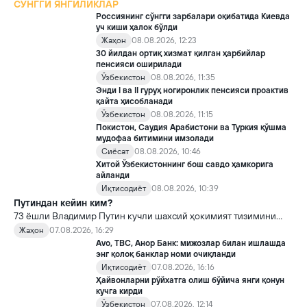
СЎНГГИ ЯНГИЛИКЛАР
Россиянинг сўнгги зарбалари оқибатида Киевда
уч киши ҳалок бўлди
Жаҳон
08.08.2026, 12:23
30 йилдан ортиқ хизмат қилган ҳарбийлар
пенсияси оширилади
Ўзбекистон
08.08.2026, 11:35
Энди I ва II гуруҳ ногиронлик пенсияси проактив
қайта ҳисобланади
Ўзбекистон
08.08.2026, 11:15
Покистон, Саудия Арабистони ва Туркия қўшма
мудофаа битимини имзолади
Сиёсат
08.08.2026, 10:46
Хитой Ўзбекистоннинг бош савдо ҳамкорига
айланди
Иқтисодиёт
08.08.2026, 10:39
Путиндан кейин ким?
73 ёшли Владимир Путин кучли шахсий ҳокимият тизимини
яратди, аммо ундан кейин ким келиши ва ҳокимиятни
Жаҳон
07.08.2026, 16:29
топшириш механизми ҳали ноаниқ. Таҳлилчилар фикрича, бу
Avo, TBC, Анор Банк: мижозлар билан ишлашда
Кремлда ворислик жангига олиб келиши мумкин.
энг қолоқ банклар номи очиқланди
Иқтисодиёт
07.08.2026, 16:16
Ҳайвонларни рўйхатга олиш бўйича янги қонун
кучга кирди
Ўзбекистон
07.08.2026, 12:14