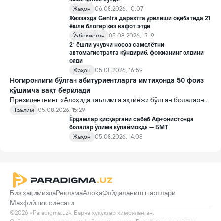
Жаҳон
06.08.2026, 10:07
Жиззахда Gentra дарахтга урилиши оқибатида 21
ёшли блогер қиз вафот этди
Ўзбекистон
05.08.2026, 17:19
21 ёшли учувчи носоз самолётни
автомагистралга қўндириб, фожианинг олдини
олди
Жаҳон
05.08.2026, 16:59
Ногиронлиги бўлган абитуриентларга имтиҳонда 50 фоиз
қўшимча вақт берилади
Президентнинг «Алоҳида таълимга эҳтиёжи бўлган болаларни
таълим ва ижтимоий хизматлар билан қамраб олиш тизимини
Таълим
05.08.2026, 15:29
такомиллаштириш бўйича қўшимча чора-тадбирлар
Ёрдамлар қисқаргани сабаб Афғонистонда
тўғрисида»ги қарори билан инклюзив таълим соҳасида қатор
болалар ўлими кўпаймоқда — БМТ
янги механизмлар жорий этилади.
Жаҳон
05.08.2026, 14:08
Биз ҳақимизда
Реклама
Алоқа
Фойдаланиш шартлари
Махфийлик сиёсати
©2026 «Paradigma.uz». Барча ҳуқуқлар ҳимояланган.
