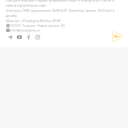
Сайтдаги маълумотлардан фойдаланилганда «Paradigma.uz» сайтига 
хавола кўрсатилиши шарт.

Электрон ОАВ гувоҳномаси: №180629. Берилган санаси: 2023 йил 6 
декабр

Муассис: «Paradigma Media» МЧЖ
100011, Тошкент, Навои кўчаси, 30
info@paradigma.uz