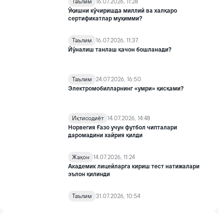
Таълим
16.07.2026, 11:28
Ўқишни кўчиришда миллий ва халқаро
сертификатлар муҳимми?
Таълим
16.07.2026, 11:37
Йўналиш танлаш қачон бошланади?
Таълим
24.07.2026, 16:50
Электромобилларнинг «умри» қисқами?
Иқтисодиёт
14.07.2026, 14:48
Норвегия Ғазо учун футбол чипталари
даромадини хайрия қилди
Жаҳон
14.07.2026, 11:24
Академик лицейларга кириш тест натижалари
эълон қилинди
Таълим
31.07.2026, 10:54