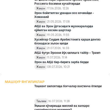
Россияга босимни кучайтиради
Жаҳон
17.06.2026, 12:26
Эрон бойитилган урандан воз кечмайди -
Хоманаий
Жаҳон
21.05.2026, 17:08
АҚШ ва Эрон ўртасидаги музокараларда
қўйилган кескин шартлар
Жаҳон
19.05.2026, 11:55
Хусийлар Саудия Арабистонига қарши денгиз
блокадаси эълон қилди
Жаҳон
21.07.2026, 16:33
АҚШ бутун Эронни йўқ қилишга тайёр – Трамп
Жаҳон
11.07.2026, 11:14
Эрон ва АҚШ бир-бирига зарба берди
Жаҳон
08.07.2026, 10:21
МАШҲУР ЯНГИЛИКЛАР
Тошкент вилоятида боғчалар вақтинча ёпилди
Таълим
16.07.2026, 11:28
Ўқишни кўчиришда миллий ва халқаро
сертификатлар муҳимми?