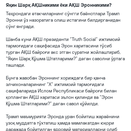
Яқин Шарқ АҚШникими ёки АҚШ Эронникими?
Теҳрондаги етакчиларнинг сўнгги баёнотлари Трамп
Эронни ўз назоратига олиш истагини билдирганидан
сўнг янгради.
Шанба куни АҚШ президенти “
Truth Social
” ижтимоий
тармоғидаги саҳифасида Эрон харитасини тўсиб
турган АҚШ байроғи акс этган суратни жойлаштириб,
“Яқин Шарқ Қўшма Штатларими?” деган саволни ўртага
ташлади.
Бунга жавобан Эроннинг хориждаги бир қанча
элчихоналарининг “Х” ижтимоий тармоғидаги
саҳифаларида Ислом Республикаси байроғи билан
қопланган АҚШ харитаси эълон қилинди ва “Эрон
Қўшма Штатларими?” деган савол қўйилди.
Трамп маъмурияти Эронда уран бойитиш жараёнини
узоқ муддатга тўхтатиш ҳамда мамлакатдан юқори
даражада бойитилган ядровий материалларни олиб