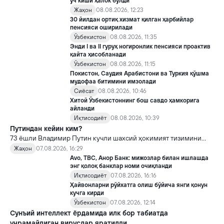
уч киши ҳалок бўлди
Жаҳон
08.08.2026, 12:23
30 йилдан ортиқ хизмат қилган ҳарбийлар
пенсияси оширилади
Ўзбекистон
08.08.2026, 11:35
Энди I ва II гуруҳ ногиронлик пенсияси проактив
қайта ҳисобланади
Ўзбекистон
08.08.2026, 11:15
Покистон, Саудия Арабистони ва Туркия қўшма
мудофаа битимини имзолади
Сиёсат
08.08.2026, 10:46
Хитой Ўзбекистоннинг бош савдо ҳамкорига
айланди
Иқтисодиёт
08.08.2026, 10:39
Путиндан кейин ким?
73 ёшли Владимир Путин кучли шахсий ҳокимият тизимини
яратди, аммо ундан кейин ким келиши ва ҳокимиятни
Жаҳон
07.08.2026, 16:29
топшириш механизми ҳали ноаниқ. Таҳлилчилар фикрича, бу
Avo, TBC, Анор Банк: мижозлар билан ишлашда
Кремлда ворислик жангига олиб келиши мумкин.
энг қолоқ банклар номи очиқланди
Иқтисодиёт
07.08.2026, 16:16
Ҳайвонларни рўйхатга олиш бўйича янги қонун
кучга кирди
Ўзбекистон
07.08.2026, 12:14
Сунъий интеллект ёрдамида илк бор табиатда
учрамайдиган вируслар яратилди