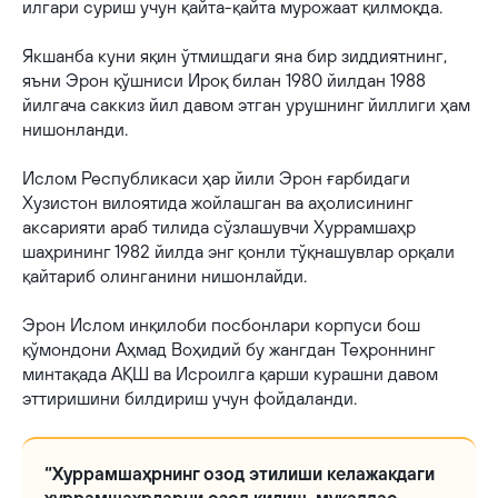
илгари суриш учун қайта-қайта мурожаат қилмоқда.
Якшанба куни яқин ўтмишдаги яна бир зиддиятнинг,
яъни Эрон қўшниси Ироқ билан 1980 йилдан 1988
йилгача саккиз йил давом этган урушнинг йиллиги ҳам
нишонланди.
Ислом Республикаси ҳар йили Эрон ғарбидаги
Хузистон вилоятида жойлашган ва аҳолисининг
аксарияти араб тилида сўзлашувчи Хуррамшаҳр
шаҳрининг 1982 йилда энг қонли тўқнашувлар орқали
қайтариб олинганини нишонлайди.
Эрон Ислом инқилоби посбонлари корпуси бош
қўмондони Аҳмад Воҳидий бу жангдан Теҳроннинг
минтақада АҚШ ва Исроилга қарши курашни давом
эттиришини билдириш учун фойдаланди.
“Хуррамшаҳрнинг озод этилиши келажакдаги