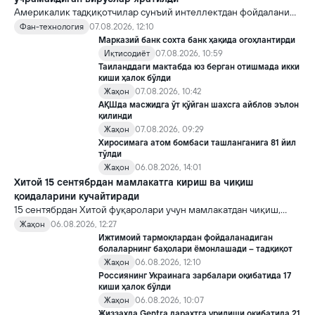
Америкалик тадқиқотчилар сунъий интеллектдан фойдаланиб
16 та вирус яратди. Бу кашфиёт янги ютуқларга умид уйғотиш
Фан-технология
07.08.2026, 12:10
билан бирга, ундан нотўғри мақсадда фойдаланиш борасидаги
Марказий банк сохта банк ҳақида огоҳлантирди
хавотирларни ҳам кучайтирмоқда.
Иқтисодиёт
07.08.2026, 10:59
Таиланддаги мактабда юз берган отишмада икки
киши ҳалок бўлди
Жаҳон
07.08.2026, 10:42
АҚШда масжидга ўт қўйган шахсга айблов эълон
қилинди
Жаҳон
07.08.2026, 09:29
Хиросимага атом бомбаси ташланганига 81 йил
тўлди
Жаҳон
06.08.2026, 14:01
Хитой 15 сентябрдан мамлакатга кириш ва чиқиш
қоидаларини кучайтиради
15 сентябрдан Хитой фуқаролари учун мамлакатдан чиқиш,
хорижликлар учун эса Хитойга кириш тартиби бўйича янги
Жаҳон
06.08.2026, 12:27
қоидалар кучга киради.
Ижтимоий тармоқлардан фойдаланадиган
болаларнинг баҳолари ёмонлашади – тадқиқот
Жаҳон
06.08.2026, 12:10
Россиянинг Украинага зарбалари оқибатида 17
киши ҳалок бўлди
Жаҳон
06.08.2026, 10:07
Жиззахда Gentra дарахтга урилиши оқибатида 21