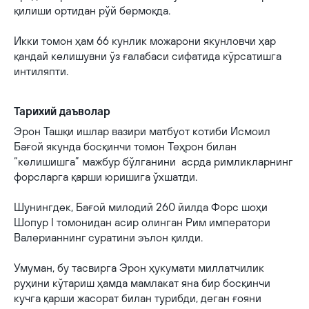
қилиши ортидан рўй бермоқда.
Икки томон ҳам 66 кунлик можарони якунловчи ҳар
қандай келишувни ўз ғалабаси сифатида кўрсатишга
интиляпти.
Тарихий даъволар
Эрон Ташқи ишлар вазири матбуот котиби Исмоил
Бағой якунда босқинчи томон Теҳрон билан
“келишишга” мажбур бўлганини асрда римликларнинг
форсларга қарши юришига ўхшатди.
Шунингдек, Бағой милодий 260 йилда Форс шоҳи
Шопур I томонидан асир олинган Рим императори
Валерианнинг суратини эълон қилди.
Умуман, бу тасвирга Эрон ҳукумати миллатчилик
руҳини кўтариш ҳамда мамлакат яна бир босқинчи
кучга қарши жасорат билан турибди, деган ғояни