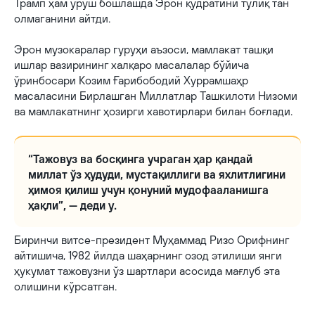
Трамп ҳам уруш бошлашда Эрон қудратини тўлиқ тан
олмаганини айтди.
Эрон музокаралар гуруҳи аъзоси, мамлакат ташқи
ишлар вазирининг халқаро масалалар бўйича
ўринбосари Козим Ғарибободий Хуррамшаҳр
масаласини Бирлашган Миллатлар Ташкилоти Низоми
ва мамлакатнинг ҳозирги хавотирлари билан боғлади.
“Тажовуз ва босқинга учраган ҳар қандай
миллат ўз ҳудуди, мустақиллиги ва яхлитлигини
ҳимоя қилиш учун қонуний мудофааланишга
ҳақли”, — деди у.
Биринчи витсе-президент Муҳаммад Ризо Орифнинг
айтишича, 1982 йилда шаҳарнинг озод этилиши янги
ҳукумат тажовузни ўз шартлари асосида мағлуб эта
олишини кўрсатган.