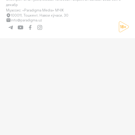
декабр

Муассис: «Paradigma Media» МЧЖ
100011, Тошкент, Навои кўчаси, 30
info@paradigma.uz