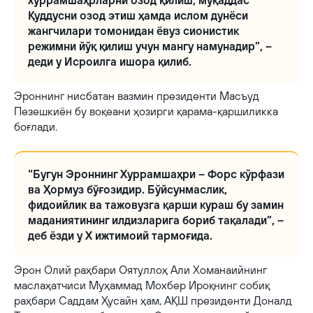
хуррамшаҳрларни озод қилиш, муқаддас
Қуддусни озод этиш ҳамда ислом дунёси
жангчилари томонидан ёвуз сионистик
режимни йўқ қилиш учун мангу намунадир”, –
деди у Исроилга ишора қилиб.
Эроннинг нисбатан вазмин президенти Масъуд
Пезешкиён бу воқеани ҳозирги қарама-қаршиликка
боғлади.
“Бугун Эроннинг Хуррамшаҳри – Форс кўрфази
ва Ҳормуз бўғозидир. Бўйсунмаслик,
фидоийлик ва тажовузга қарши кураш бу замин
маданиятининг илдизларига бориб тақалади”, –
деб ёзди у X ижтимоий тармоғида.
Эрон Олий раҳбари Оятуллоҳ Али Хоманаийнинг
маслаҳатчиси Муҳаммад Мохбер Ироқнинг собиқ
раҳбари Саддам Ҳусайн ҳам, АҚШ президенти Доналд