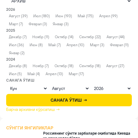
2026
Август (39)
Июл (180)
Июн (193)
Май (175)
Апрел (99)
Март (7)
Феврал (3)
Январ (3)
2025
Декабр (7)
Ноябр (11)
Октябр (14)
Сентябр (22)
Август (44)
Июл (36)
Июн (8)
Май (7)
Апрел (10)
Март (3)
Феврал (11)
Январ (2)
2024
Декабр (8)
Ноябр (7)
Октябр (18)
Сентябр (18)
Август (27)
Июл (5)
Май (4)
Апрел (13)
Март (17)
САНАГА ЎТИШ
САНАГА ЎТИШ →
Барча архивни кўрсатиш →
СЎНГГИ ЯНГИЛИКЛАР
Россиянинг сўнгги зарбалари оқибатида Киевда