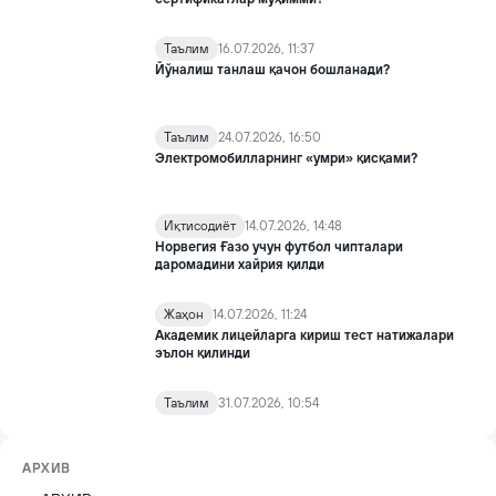
Таълим
16.07.2026, 11:37
Йўналиш танлаш қачон бошланади?
Таълим
24.07.2026, 16:50
Электромобилларнинг «умри» қисқами?
Иқтисодиёт
14.07.2026, 14:48
Норвегия Ғазо учун футбол чипталари
даромадини хайрия қилди
Жаҳон
14.07.2026, 11:24
Академик лицейларга кириш тест натижалари
эълон қилинди
Таълим
31.07.2026, 10:54
АРХИВ