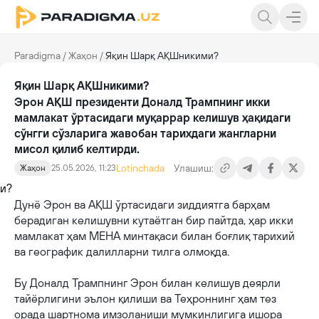
Paradigma
/
Жаҳон
/
Яқин Шарқ АҚШникими?
Яқин Шарқ АҚШникими?
Эрон АҚШ президенти Доналд Трампнинг икки
мамлакат ўртасидаги муқаррар келишув ҳақидаги
сўнгги сўзларига жавобан тарихдаги жангларни
мисол қилиб келтирди.
Lotinchada
Улашиш:
Жаҳон
25.05.2026, 11:23
Дунё Эрон ва АҚШ ўртасидаги зиддиятга барҳам
берадиган келишувни кутаётган бир пайтда, ҳар икки
мамлакат ҳам МЕНА минтақаси билан боғлиқ тарихий
ва географик далилларни тилга олмоқда.
Бу Доналд Трампнинг Эрон билан келишув деярли
тайёрлигини эълон қилиши ва Теҳроннинг ҳам тез
орада шартнома имзоланиши мумкинлигига ишора