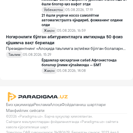
ёшли блогер қиз вафот этди
Ўзбекистон
05.08.2026, 17:19
21 ёшли учувчи носоз самолётни
автомагистралга қўндириб, фожианинг олдини
олди
Жаҳон
05.08.2026, 16:59
Ногиронлиги бўлган абитуриентларга имтиҳонда 50 фоиз
қўшимча вақт берилади
Президентнинг «Алоҳида таълимга эҳтиёжи бўлган болаларни
таълим ва ижтимоий хизматлар билан қамраб олиш тизимини
Таълим
05.08.2026, 15:29
такомиллаштириш бўйича қўшимча чора-тадбирлар
Ёрдамлар қисқаргани сабаб Афғонистонда
тўғрисида»ги қарори билан инклюзив таълим соҳасида қатор
болалар ўлими кўпаймоқда — БМТ
янги механизмлар жорий этилади.
Жаҳон
05.08.2026, 14:08
Биз ҳақимизда
Реклама
Алоқа
Фойдаланиш шартлари
Махфийлик сиёсати
©2026 «Paradigma.uz». Барча ҳуқуқлар ҳимояланган.

Сайтдаги маълумотлардан фойдаланилганда «Paradigma.uz» сайтига 
хавола кўрсатилиши шарт.

Электрон ОАВ гувоҳномаси: №180629. Берилган санаси: 2023 йил 6 