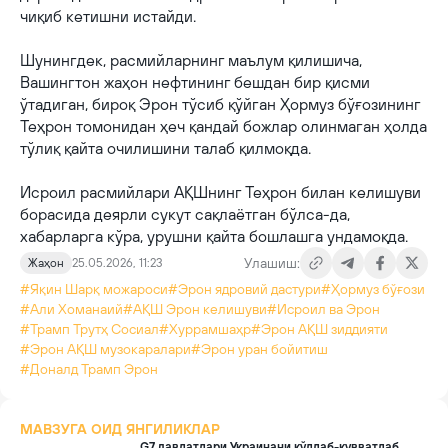
чиқиб кетишни истайди.
Шунингдек, расмийларнинг маълум қилишича,
Вашингтон жаҳон нефтининг бешдан бир қисми
ўтадиган, бироқ Эрон тўсиб қўйган Ҳормуз бўғозининг
Теҳрон томонидан ҳеч қандай божлар олинмаган ҳолда
тўлиқ қайта очилишини талаб қилмоқда.
Исроил расмийлари АҚШнинг Теҳрон билан келишуви
борасида деярли сукут сақлаётган бўлса-да,
хабарларга кўра, урушни қайта бошлашга ундамоқда.
Улашиш:
Жаҳон
25.05.2026, 11:23
#Яқин Шарқ можароси
#Эрон ядровий дастури
#Ҳормуз бўғози
#Али Хоманаий
#АҚШ Эрон келишуви
#Исроил ва Эрон
#Трамп Трутҳ Соcиал
#Хуррамшаҳр
#Эрон АҚШ зиддияти
#Эрон АҚШ музокаралари
#Эрон уран бойитиш
#Доналд Трамп Эрон
МАВЗУГА ОИД ЯНГИЛИКЛАР
G7 давлатлари Украинани қўллаб-қувватлаб,