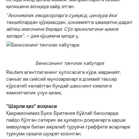
қилишини алоҳида қайд этган.
“Анонимлик ижодкорларга суиқасд, цензура ёки
таъқиблардан қўрқмасдан, ҳокимиятга ҳақиқатни дадил
айтиш имконини беради. Сўз эркинлигини ҳимоя
қилади”,
— дея қўшимча қилди у.
Бенксининг тинчлик кабутари
Бенксининг тинчлик кабутари
Reuters агентлигининг хулосасига кўра, маданият,
санъат ва сиёсий мунозараларга доимий таъсир
кўрсатиб келаётган бундай шахснинг кимлиги
жамоатчилик учун қизиқ.
“Шарли қиз” воқеаси
Қаҳрамонимиз Буюк Британия бўйлаб биноларда
пайдо бўлган сатирик ва ҳукмрон доираларга қарши
мавзулари билан ажралиб турувчи граффити асарлари
туркуми орқали шуҳрат қозонган.