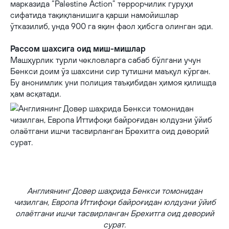
марказида “Palestine Action” террорчилик гуруҳи
сифатида тақиқланишига қарши намойишлар
ўтказилиб, унда 900 га яқин фаол ҳибсга олинган эди.
Рассом шахсига оид миш-мишлар
Машҳурлик турли чекловларга сабаб бўлгани учун
Бенкси доим ўз шахсини сир тутишни маъқул кўрган.
Бу анонимлик уни полиция таъқибидан ҳимоя қилишда
ҳам асқатади.
Англиянинг Довер шаҳрида Бенкси томонидан чизилган, Европа
Иттифоқи байроғидан юлдузни ўйиб олаётгани ишчи тасвирланган
Брехитга оид деворий сурат.
Англиянинг Довер шаҳрида Бенкси томонидан
чизилган, Европа Иттифоқи байроғидан юлдузни ўйиб
олаётгани ишчи тасвирланган Брехитга оид деворий
сурат.