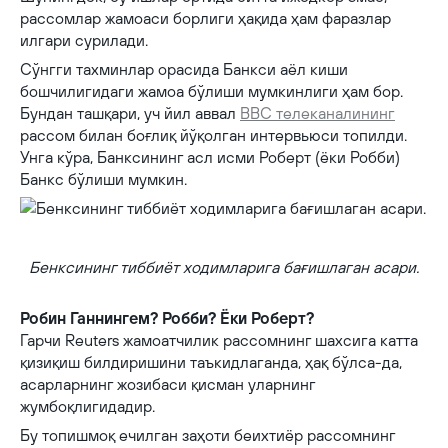
рассомлар жамоаси борлиги ҳақида ҳам фаразлар
илгари сурилади.
Сўнгги тахминлар орасида Банкси аёл киши
бошчилигидаги жамоа бўлиши мумкинлиги ҳам бор.
Бундан ташқари, уч йил аввал
BBC телеканалининг
рассом билан боғлиқ йўқолган интервьюси топилди.
Унга кўра, Банксининг асл исми Роберт (ёки Робби)
Банкс бўлиши мумкин.
Бенксининг тиббиёт ходимларига бағишлаган асари.
Бенксининг тиббиёт ходимларига бағишлаган асари.
Робин Ганнингем? Робби? Ёки Роберт?
Гарчи Reuters жамоатчилик рассомнинг шахсига катта
қизиқиш билдиришини таъкидлаганда, ҳақ бўлса-да,
асарларнинг жозибаси қисман уларнинг
жумбоқлигидадир.
Бу топишмоқ ечилган заҳоти беихтиёр рассомнинг