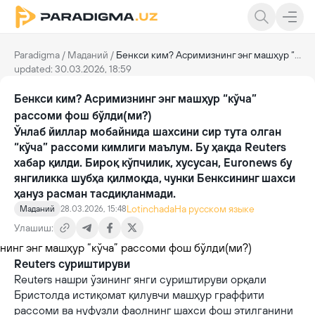
Paradigma
/
Маданий
/
Бенкси ким? Асримизнинг энг машҳур “кўча” рассоми фош бўлди(ми?)
updated: 30.03.2026, 18:59
Бенкси ким? Асримизнинг энг машҳур “кўча”
рассоми фош бўлди(ми?)
Ўнлаб йиллар мобайнида шахсини сир тута олган
“кўча” рассоми кимлиги маълум. Бу ҳақда Reuters
хабар қилди. Бироқ кўпчилик, хусусан, Euronews бу
янгиликка шубҳа қилмоқда, чунки Бенксининг шахси
ҳануз расман тасдиқланмади.
Lotinchada
На русском языке
Маданий
28.03.2026, 15:48
Улашиш:
Reuters суриштируви
Reuters нашри ўзининг янги суриштируви орқали
Бристолда истиқомат қилувчи машҳур граффити
рассоми ва нуфузли фаолнинг шахси фош этилганини