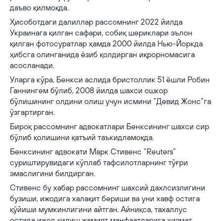
даъво қилмоқда.
Ҳисоботдаги далиллар рассомнинг 2022 йилда
Украинага қилган сафари, собиқ шериклари эълон
қилган фотосуратлар ҳамда 2000 йилда Нью-Йоркда
ҳибсга олинганида ёзиб қолдирган иқрорномасига
асосланади.
Уларга кўра, Бенкси аслида бристоллик 51 ёшли Робин
Ганнингем бўлиб, 2008 йилда шахси ошкор
бўлишининг олдини олиш учун исмини “Девид Жонс”га
ўзгартирган.
Бироқ рассомнинг адвокатлари Бенксининг шахси сир
бўлиб қолишини қатъий таъкидламоқда.
Бенксининг адвокати Марк Стивенс “Reuters”
суриштирувидаги кўплаб тафсилотларнинг тўғри
эмаслигини билдирган.
Стивенс бу хабар рассомнинг шахсий дахлсизлигини
бузиши, ижодига халақит бериши ва уни хавф остига
қўйиши мумкинлигини айтган. Айниқса, тахаллус
остида ижод қилиш жамият манфаатларига хизмат