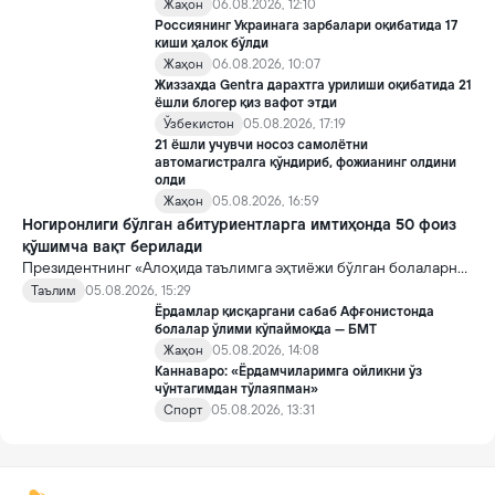
Жаҳон
06.08.2026, 12:10
Россиянинг Украинага зарбалари оқибатида 17
киши ҳалок бўлди
Жаҳон
06.08.2026, 10:07
Жиззахда Gentra дарахтга урилиши оқибатида 21
ёшли блогер қиз вафот этди
Ўзбекистон
05.08.2026, 17:19
21 ёшли учувчи носоз самолётни
автомагистралга қўндириб, фожианинг олдини
олди
Жаҳон
05.08.2026, 16:59
Ногиронлиги бўлган абитуриентларга имтиҳонда 50 фоиз
қўшимча вақт берилади
Президентнинг «Алоҳида таълимга эҳтиёжи бўлган болаларни
таълим ва ижтимоий хизматлар билан қамраб олиш тизимини
Таълим
05.08.2026, 15:29
такомиллаштириш бўйича қўшимча чора-тадбирлар
Ёрдамлар қисқаргани сабаб Афғонистонда
тўғрисида»ги қарори билан инклюзив таълим соҳасида қатор
болалар ўлими кўпаймоқда — БМТ
янги механизмлар жорий этилади.
Жаҳон
05.08.2026, 14:08
Каннаваро: «Ёрдамчиларимга ойликни ўз
чўнтагимдан тўлаяпман»
Спорт
05.08.2026, 13:31