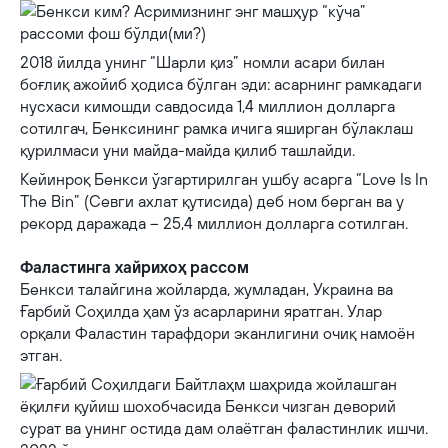
2018 йилда унинг “Шарли қиз” номли асари билан
боғлиқ ажойиб ҳодиса бўлган эди: асарнинг рамкадаги
нусхаси кимошди савдосида 1,4 миллион долларга
сотилгач, Бенксининг рамка ичига яширган бўлаклаш
қурилмаси уни майда-майда қилиб ташлайди.
Кейинроқ Бенкси ўзгартирилган ушбу асарга “Love Is In
The Bin” (Севги ахлат қутисида) деб ном берган ва у
рекорд даражада – 25,4 миллион долларга сотилган.
Фаластинга хайрихоҳ рассом
Бенкси талайгина жойларда, жумладан, Украина ва
Ғарбий Соҳилда ҳам ўз асарларини яратган. Улар
орқали Фаластин тарафдори эканлигини очиқ намоён
этган.