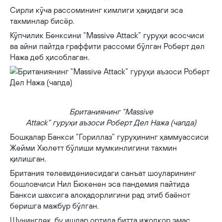
Сирли кўча рассомининг кимлиги ҳақидаги эса
тахминлар бисёр.
Кўпчилик Бенксини “Massive Attack” гуруҳи асосчиси
ва айни пайтда граффити рассоми бўлган Роберт дел
Нажа деб ҳисоблаган.
Британиянинг “Massive Attack” гуруҳи аъзоси Роберт Дел Нажа (чапда)
Британиянинг “Massive
Attack” гуруҳи аъзоси Роберт Дел Нажа (чапда)
Бошқалар Банкси “Гориллаз” гуруҳининг ҳаммуассиси
Жейми Хюлетт бўлиши мумкинлигини тахмин
қилишган.
Британия телевидениесидаги санъат шоуларининг
бошловчиси Нил Бюкенен эса пандемия пайтида
Банкси шахсига алоқадорлигини рад этиб баёнот
беришга мажбур бўлган.
Шунингдек, бу ишлар ортида битта ижодкор эмас,