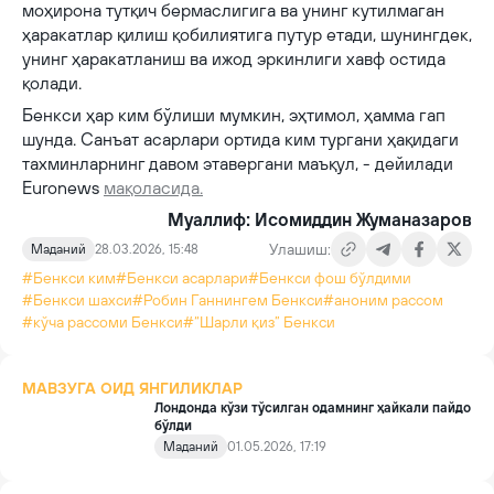
моҳирона тутқич бермаслигига ва унинг кутилмаган
ҳаракатлар қилиш қобилиятига путур етади, шунингдек,
унинг ҳаракатланиш ва ижод эркинлиги хавф остида
қолади.
Бенкси ҳар ким бўлиши мумкин, эҳтимол, ҳамма гап
шунда. Санъат асарлари ортида ким тургани ҳақидаги
тахминларнинг давом этавергани маъқул, - дейилади
Euronews
мақоласида.
Муаллиф: Исомиддин Жуманазаров
Улашиш:
Маданий
28.03.2026, 15:48
#Бенкси ким
#Бенкси асарлари
#Бенкси фош бўлдими
#Бенкси шахси
#Робин Ганнингем Бенкси
#аноним рассом
#кўча рассоми Бенкси
#“Шарли қиз” Бенкси
МАВЗУГА ОИД ЯНГИЛИКЛАР
Лондонда кўзи тўсилган одамнинг ҳайкали пайдо
бўлди
Маданий
01.05.2026, 17:19