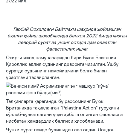
Ғарбий Соҳилдаги Байтлаҳм шаҳрида жойлашган ёқилғи қуйиш
шохобчасида Бенкси чизган деворий сурат ва унинг остида дам олаётган
фаластинлик ишчи. 2022 йил.
Ғарбий Соҳилдаги Байтлаҳм шаҳрида жойлашган
ёқилғи қуйиш шохобчасида Бенкси 2022 йилда чизган
деворий сурат ва унинг остида дам олаётган
фаластинлик ишчи.
Охирги ижод намуналаридан бири Буюк Британия
Қироллик адлия судининг деворига чизилган. Ушбу
суратда судьянинг намойишчини болға билан
ураётгани тасвирланган.
Талқинларга қараганда, бу рассомнинг Буюк
Британияда тақиқланган “Palestine Action” гуруҳини
қўллаб-қувватлагани учун ҳибсга олинган фаолларга
нисбатан ҳамдардлик белгиси ҳисобланади.
Чунки сурат пайдо бўлишидан сал олдин Лондон