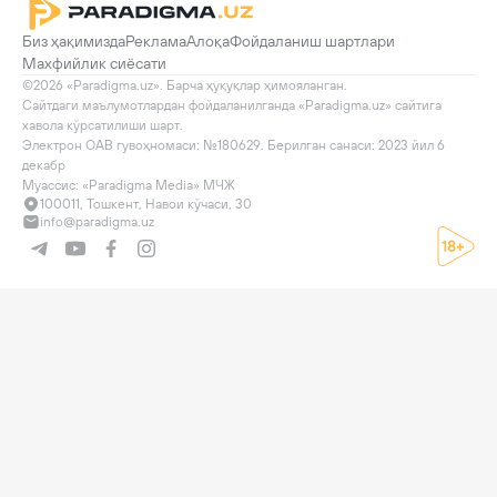
Биз ҳақимизда
Реклама
Алоқа
Фойдаланиш шартлари
Махфийлик сиёсати
©2026 «Paradigma.uz». Барча ҳуқуқлар ҳимояланган.

Сайтдаги маълумотлардан фойдаланилганда «Paradigma.uz» сайтига 
хавола кўрсатилиши шарт.

Электрон ОАВ гувоҳномаси: №180629. Берилган санаси: 2023 йил 6 
декабр

Муассис: «Paradigma Media» МЧЖ
100011, Тошкент, Навои кўчаси, 30
info@paradigma.uz