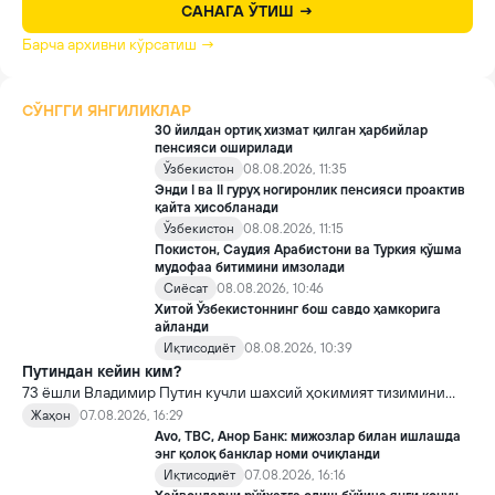
САНАГА ЎТИШ →
Барча архивни кўрсатиш →
СЎНГГИ ЯНГИЛИКЛАР
30 йилдан ортиқ хизмат қилган ҳарбийлар
пенсияси оширилади
Ўзбекистон
08.08.2026, 11:35
Энди I ва II гуруҳ ногиронлик пенсияси проактив
қайта ҳисобланади
Ўзбекистон
08.08.2026, 11:15
Покистон, Саудия Арабистони ва Туркия қўшма
мудофаа битимини имзолади
Сиёсат
08.08.2026, 10:46
Хитой Ўзбекистоннинг бош савдо ҳамкорига
айланди
Иқтисодиёт
08.08.2026, 10:39
Путиндан кейин ким?
73 ёшли Владимир Путин кучли шахсий ҳокимият тизимини
яратди, аммо ундан кейин ким келиши ва ҳокимиятни
Жаҳон
07.08.2026, 16:29
топшириш механизми ҳали ноаниқ. Таҳлилчилар фикрича, бу
Avo, TBC, Анор Банк: мижозлар билан ишлашда
Кремлда ворислик жангига олиб келиши мумкин.
энг қолоқ банклар номи очиқланди
Иқтисодиёт
07.08.2026, 16:16