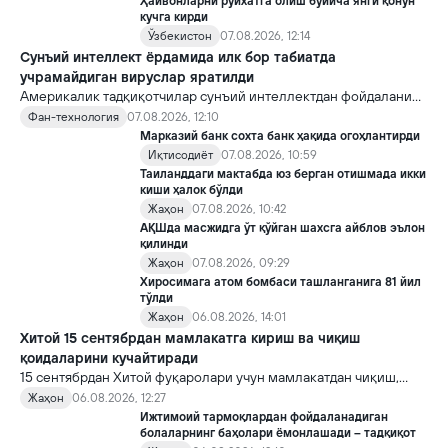
Ҳайвонларни рўйхатга олиш бўйича янги қонун
кучга кирди
Ўзбекистон
07.08.2026, 12:14
Сунъий интеллект ёрдамида илк бор табиатда
учрамайдиган вируслар яратилди
Америкалик тадқиқотчилар сунъий интеллектдан фойдаланиб
16 та вирус яратди. Бу кашфиёт янги ютуқларга умид уйғотиш
Фан-технология
07.08.2026, 12:10
билан бирга, ундан нотўғри мақсадда фойдаланиш борасидаги
Марказий банк сохта банк ҳақида огоҳлантирди
хавотирларни ҳам кучайтирмоқда.
Иқтисодиёт
07.08.2026, 10:59
Таиланддаги мактабда юз берган отишмада икки
киши ҳалок бўлди
Жаҳон
07.08.2026, 10:42
АҚШда масжидга ўт қўйган шахсга айблов эълон
қилинди
Жаҳон
07.08.2026, 09:29
Хиросимага атом бомбаси ташланганига 81 йил
тўлди
Жаҳон
06.08.2026, 14:01
Хитой 15 сентябрдан мамлакатга кириш ва чиқиш
қоидаларини кучайтиради
15 сентябрдан Хитой фуқаролари учун мамлакатдан чиқиш,
хорижликлар учун эса Хитойга кириш тартиби бўйича янги
Жаҳон
06.08.2026, 12:27
қоидалар кучга киради.
Ижтимоий тармоқлардан фойдаланадиган
болаларнинг баҳолари ёмонлашади – тадқиқот