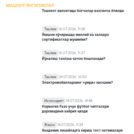
МАШҲУР ЯНГИЛИКЛАР
Тошкент вилоятида боғчалар вақтинча ёпилди
Таълим
16.07.2026, 11:28
Ўқишни кўчиришда миллий ва халқаро
сертификатлар муҳимми?
Таълим
16.07.2026, 11:37
Йўналиш танлаш қачон бошланади?
Таълим
24.07.2026, 16:50
Электромобилларнинг «умри» қисқами?
Иқтисодиёт
14.07.2026, 14:48
Норвегия Ғазо учун футбол чипталари
даромадини хайрия қилди
Жаҳон
14.07.2026, 11:24
Академик лицейларга кириш тест натижалари