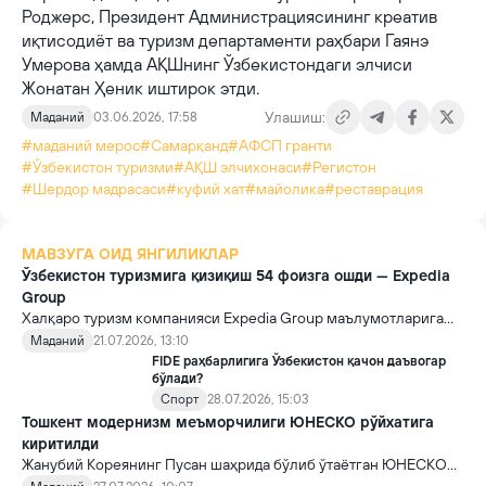
Роджерс, Президент Администрациясининг креатив
иқтисодиёт ва туризм департаменти раҳбари Гаянэ
Умерова ҳамда АҚШнинг Ўзбекистондаги элчиси
Жонатан Ҳеник иштирок этди.
Улашиш:
Маданий
03.06.2026, 17:58
#маданий мерос
#Самарқанд
#АФCП гранти
#Ўзбекистон туризми
#АҚШ элчихонаси
#Регистон
#Шердор мадрасаси
#куфий хат
#майолика
#реставрация
МАВЗУГА ОИД ЯНГИЛИКЛАР
Ўзбекистон туризмига қизиқиш 54 фоизга ошди — Expedia
Group
Халқаро туризм компанияси Expedia Group маълумотларига
кўра, жорий йилнинг июнь ойида Ўзбекистонга саёҳат бўйича
Маданий
21.07.2026, 13:10
қидирувлар ўтган йилнинг шу даврига нисбатан 54 фоизга
FIDE раҳбарлигига Ўзбекистон қачон даъвогар
ошди. Шу билан бирга, мамлакатга расмийлаштирилган
бўлади?
бронлар сони ҳам кўпайган.
Спорт
28.07.2026, 15:03
Тошкент модернизм меъморчилиги ЮНЕСКО рўйхатига
киритилди
Жанубий Кореянинг Пусан шаҳрида бўлиб ўтаётган ЮНЕСКО
Умумжаҳон мероси қўмитасининг 48-сессияси мамлакатимиз