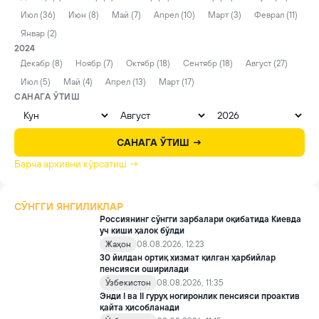
Июл (36)
Июн (8)
Май (7)
Апрел (10)
Март (3)
Феврал (11)
Январ (2)
2024
Декабр (8)
Ноябр (7)
Октябр (18)
Сентябр (18)
Август (27)
Июл (5)
Май (4)
Апрел (13)
Март (17)
САНАГА ЎТИШ
САНАГА ЎТИШ →
Барча архивни кўрсатиш →
СЎНГГИ ЯНГИЛИКЛАР
Россиянинг сўнгги зарбалари оқибатида Киевда
уч киши ҳалок бўлди
Жаҳон
08.08.2026, 12:23
30 йилдан ортиқ хизмат қилган ҳарбийлар
пенсияси оширилади
Ўзбекистон
08.08.2026, 11:35
Энди I ва II гуруҳ ногиронлик пенсияси проактив
қайта ҳисобланади