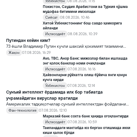
Ўзбекистон
08.08.2026, 11:15
Покистон, Саудия Арабистони ва Туркия қўшма
мудофаа битимини имзолади
Сиёсат
08.08.2026, 10:46
Хитой Ўзбекистоннинг бош савдо ҳамкорига
айланди
Иқтисодиёт
08.08.2026, 10:39
Путиндан кейин ким?
73 ёшли Владимир Путин кучли шахсий ҳокимият тизимини
яратди, аммо ундан кейин ким келиши ва ҳокимиятни
Жаҳон
07.08.2026, 16:29
топшириш механизми ҳали ноаниқ. Таҳлилчилар фикрича, бу
Avo, TBC, Анор Банк: мижозлар билан ишлашда
Кремлда ворислик жангига олиб келиши мумкин.
энг қолоқ банклар номи очиқланди
Иқтисодиёт
07.08.2026, 16:16
Ҳайвонларни рўйхатга олиш бўйича янги қонун
кучга кирди
Ўзбекистон
07.08.2026, 12:14
Сунъий интеллект ёрдамида илк бор табиатда
учрамайдиган вируслар яратилди
Америкалик тадқиқотчилар сунъий интеллектдан фойдаланиб
16 та вирус яратди. Бу кашфиёт янги ютуқларга умид уйғотиш
Фан-технология
07.08.2026, 12:10
билан бирга, ундан нотўғри мақсадда фойдаланиш борасидаги
Марказий банк сохта банк ҳақида огоҳлантирди
хавотирларни ҳам кучайтирмоқда.
Иқтисодиёт
07.08.2026, 10:59
Таиланддаги мактабда юз берган отишмада икки
киши ҳалок бўлди