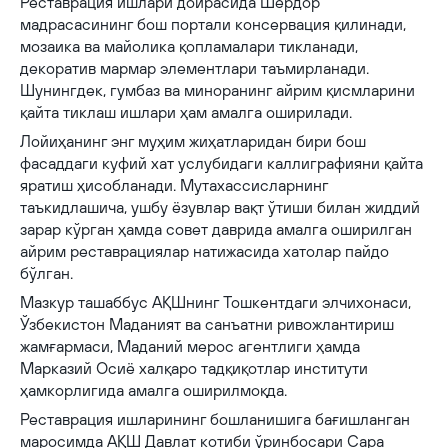
Реставрация ишлари доирасида Шердор
мадрасасининг бош портали консервация қилинади,
мозаика ва майолика қопламалари тикланади,
декоратив мармар элементлари таъмирланади.
Шунингдек, гумбаз ва миноранинг айрим қисмларини
қайта тиклаш ишлари ҳам амалга оширилади.
Лойиҳанинг энг муҳим жиҳатларидан бири бош
фасаддаги куфий хат услубидаги каллиграфияни қайта
яратиш ҳисобланади. Мутахассисларнинг
таъкидлашича, ушбу ёзувлар вақт ўтиши билан жиддий
зарар кўрган ҳамда совет даврида амалга оширилган
айрим реставрациялар натижасида хатолар пайдо
бўлган.
Мазкур ташаббус АҚШнинг Тошкентдаги элчихонаси,
Ўзбекистон Маданият ва санъатни ривожлантириш
жамғармаси, Маданий мерос агентлиги ҳамда
Марказий Осиё халқаро тадқиқотлар институти
ҳамкорлигида амалга оширилмоқда.
Реставрация ишларининг бошланишига бағишланган
маросимда АҚШ Давлат котиби ўринбосари Сара