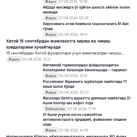
Жаҳон
07.08.2026, 10:42
АҚШда масжидга ўт қўйган шахсга айблов эълон
қилинди
Жаҳон
07.08.2026, 09:29
Хиросимага атом бомбаси ташланганига 81 йил
тўлди
Жаҳон
06.08.2026, 14:01
Хитой 15 сентябрдан мамлакатга кириш ва чиқиш
қоидаларини кучайтиради
15 сентябрдан Хитой фуқаролари учун мамлакатдан чиқиш,
хорижликлар учун эса Хитойга кириш тартиби бўйича янги
Жаҳон
06.08.2026, 12:27
қоидалар кучга киради.
Ижтимоий тармоқлардан фойдаланадиган
болаларнинг баҳолари ёмонлашади – тадқиқот
Жаҳон
06.08.2026, 12:10
Россиянинг Украинага зарбалари оқибатида 17
киши ҳалок бўлди
Жаҳон
06.08.2026, 10:07
Жиззахда Gentra дарахтга урилиши оқибатида 21
ёшли блогер қиз вафот этди
Ўзбекистон
05.08.2026, 17:19
21 ёшли учувчи носоз самолётни
автомагистралга қўндириб, фожианинг олдини
олди
Жаҳон
05.08.2026, 16:59
Ногиронлиги бўлган абитуриентларга имтиҳонда 50 фоиз