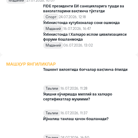
Маданий
27.07.2026, 10:07
маданий-тарихий салоҳияти учун яна бир улкан тарихий воқеа
FIDE президенти ЕИ санкцияларига тушди ва
билан муҳрланди.
ваколатларини вақтинча тўхтатди
Спорт
24.07.2026, 12:18
Ўзбекистонда кутубхоналар сони ошмоқда
Маданий
16.07.2026, 16:47
Ўзбекистонда I Халқаро ислом цивилизацияси
форуми бошланмоқда
Маданий
06.07.2026, 13:02
МАШҲУР ЯНГИЛИКЛАР
Тошкент вилоятида боғчалар вақтинча ёпилди
Таълим
16.07.2026, 11:28
Ўқишни кўчиришда миллий ва халқаро
сертификатлар муҳимми?
Таълим
16.07.2026, 11:37
Йўналиш танлаш қачон бошланади?
Таълим
24.07.2026, 16:50