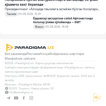
қўшимча вақт берилади
Президентнинг «Алоҳида таълимга эҳтиёжи бўлган болаларни
таълим ва ижтимоий хизматлар билан қамраб олиш тизимини
Таълим
05.08.2026, 15:29
такомиллаштириш бўйича қўшимча чора-тадбирлар
Ёрдамлар қисқаргани сабаб Афғонистонда
тўғрисида»ги қарори билан инклюзив таълим соҳасида қатор
болалар ўлими кўпаймоқда — БМТ
янги механизмлар жорий этилади.
Жаҳон
05.08.2026, 14:08
Биз ҳақимизда
Реклама
Алоқа
Фойдаланиш шартлари
Махфийлик сиёсати
©2026 «Paradigma.uz». Барча ҳуқуқлар ҳимояланган.

Сайтдаги маълумотлардан фойдаланилганда «Paradigma.uz» сайтига 
хавола кўрсатилиши шарт.

Электрон ОАВ гувоҳномаси: №180629. Берилган санаси: 2023 йил 6 
декабр

Муассис: «Paradigma Media» МЧЖ
100011, Тошкент, Навои кўчаси, 30
info@paradigma.uz