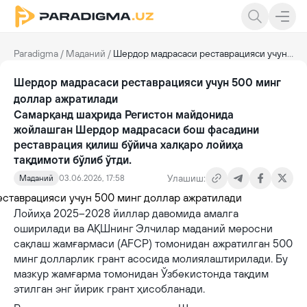
Paradigma
/
Маданий
/
Шердор мадрасаси реставрацияси учун 500 минг доллар ажратилади
Шердор мадрасаси реставрацияси учун 500 минг
доллар ажратилади
Самарқанд шаҳрида Регистон майдонида
жойлашган Шердор мадрасаси бош фасадини
реставрация қилиш бўйича халқаро лойиҳа
тақдимоти бўлиб ўтди.
Улашиш:
Маданий
03.06.2026, 17:58
Лойиҳа 2025–2028 йиллар давомида амалга
оширилади ва АҚШнинг Элчилар маданий меросни
сақлаш жамғармаси (AFCP) томонидан ажратилган 500
минг долларлик грант асосида молиялаштирилади. Бу
мазкур жамғарма томонидан Ўзбекистонда тақдим
этилган энг йирик грант ҳисобланади.