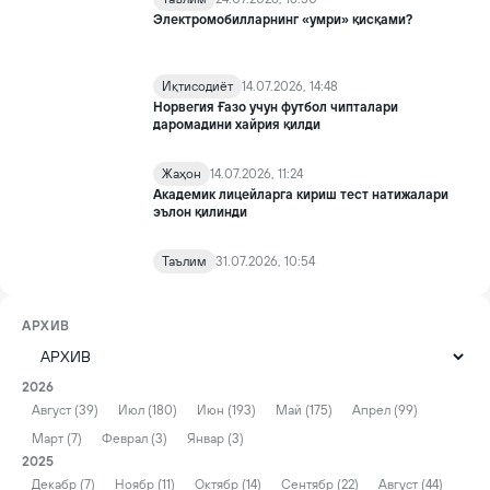
Электромобилларнинг «умри» қисқами?
Иқтисодиёт
14.07.2026, 14:48
Норвегия Ғазо учун футбол чипталари
даромадини хайрия қилди
Жаҳон
14.07.2026, 11:24
Академик лицейларга кириш тест натижалари
эълон қилинди
Таълим
31.07.2026, 10:54
АРХИВ
2026
Август (39)
Июл (180)
Июн (193)
Май (175)
Апрел (99)
Март (7)
Феврал (3)
Январ (3)
2025
Декабр (7)
Ноябр (11)
Октябр (14)
Сентябр (22)
Август (44)