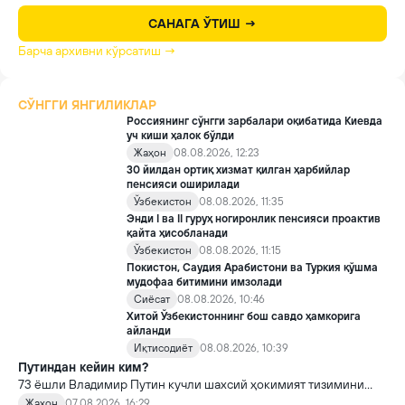
САНАГА ЎТИШ →
Барча архивни кўрсатиш →
СЎНГГИ ЯНГИЛИКЛАР
Россиянинг сўнгги зарбалари оқибатида Киевда
уч киши ҳалок бўлди
Жаҳон
08.08.2026, 12:23
30 йилдан ортиқ хизмат қилган ҳарбийлар
пенсияси оширилади
Ўзбекистон
08.08.2026, 11:35
Энди I ва II гуруҳ ногиронлик пенсияси проактив
қайта ҳисобланади
Ўзбекистон
08.08.2026, 11:15
Покистон, Саудия Арабистони ва Туркия қўшма
мудофаа битимини имзолади
Сиёсат
08.08.2026, 10:46
Хитой Ўзбекистоннинг бош савдо ҳамкорига
айланди
Иқтисодиёт
08.08.2026, 10:39
Путиндан кейин ким?
73 ёшли Владимир Путин кучли шахсий ҳокимият тизимини
яратди, аммо ундан кейин ким келиши ва ҳокимиятни
Жаҳон
07.08.2026, 16:29