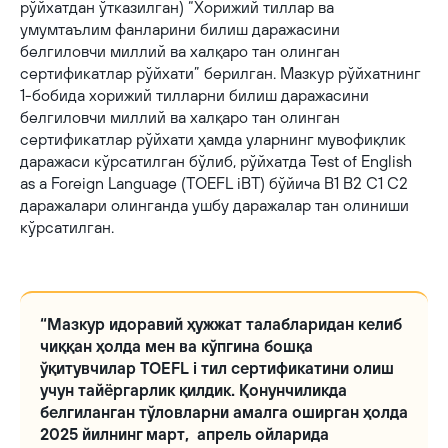
рўйхатдан ўтказилган) “Хорижий тиллар ва
умумтаълим фанларини билиш даражасини
белгиловчи миллий ва халқаро тан олинган
сертификатлар рўйхати” берилган. Мазкур рўйхатнинг
1-бобида хорижий тилларни билиш даражасини
белгиловчи миллий ва халқаро тан олинган
сертификатлар рўйхати ҳамда уларнинг мувофиқлик
даражаси кўрсатилган бўлиб, рўйхатда Test of English
as a Foreign Language (TOEFL iBT) бўйича B1 B2 C1 C2
даражалари олинганда ушбу даражалар тан олиниши
кўрсатилган.
“Мазкур идоравий ҳужжат талабларидан келиб
чиққан ҳолда мен ва кўпгина бошқа
ўқитувчилар TOEFL i тил сертификатини олиш
учун тайёргарлик қилдик. Қонунчиликда
белгиланган тўловларни амалга оширган ҳолда
2025 йилнинг март, апрель ойларида