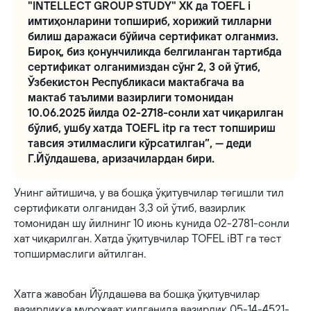
"INTELLECT GROUP STUDY" ХК да TOEFL i
имтиҳонларини топшириб, хорижий тилларни
билиш даражаси бўйича сертификат олганмиз.
Бироқ, биз қонунчиликда белгиланган тартибда
сертификат олганимиздан сўнг 2, 3 ой ўтиб,
Ўзбекистон Республикаси мактабгача ва
мактаб таълими вазирлиги томонидан
10.06.2025 йилда 02-2718-сонли хат чиқарилган
бўлиб, ушбу хатда TOEFL itp га тест топшириш
тавсия этилмаслиги кўрсатилган”, — деди
Г.Йўлдашева, аризачилардан бири.
Унинг айтишича, у ва бошқа ўқитувчилар тегишли тил
сертификати олганидан 3,3 ой ўтиб, вазирлик
томонидан шу йилнинг 10 июнь кунида 02-2781-сонли
хат чиқарилган. Хатда ўқитувчилар TOFEL iBT га тест
топширмаслиги айтилган.
Хатга жавобан Йўлдашева ва бошқа ўқитувчилар
вазирликка мурожаат қилганида вазирлик 05-14-4521-