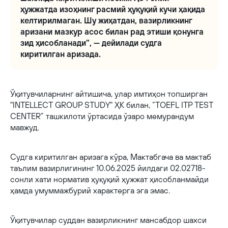
ҳужжатда изоҳнинг расмий ҳуқуқий кучи ҳақида
келтирилмаган. Шу жиҳатдан, вазирликнинг
аризани мазкур асос билан рад этиши қонунга
зид ҳисобланади”, — дейилади судга
киритилган аризада.
Ўқитувчиларнинг айтишича, улар имтиҳон топширган
"INTELLECT GROUP STUDY" ҲК билан, “TOEFL ITP ТEST
CENTER” ташкилоти ўртасида ўзаро мемурандум
мавжуд.
Судга киритилган аризага кўра, Мактабгача ва мактаб
таълим вазирлигининг 10.06.2025 йилдаги 02.02718-
сонли хати норматив ҳуқуқий ҳужжат ҳисобланмайди
ҳамда умуммажбурий характерга эга эмас.
Ўқитувчилар суддан вазирликнинг мансабдор шахси