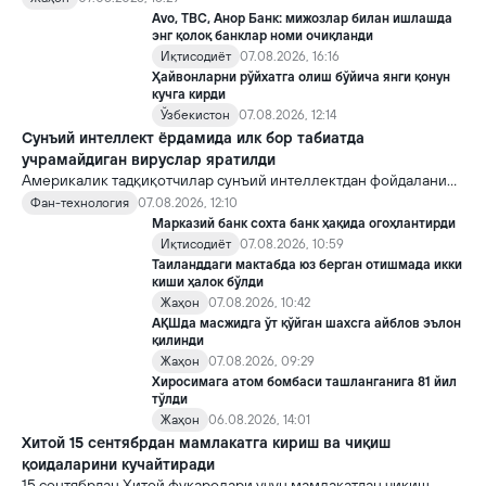
топшириш механизми ҳали ноаниқ. Таҳлилчилар фикрича, бу
Avo, TBC, Анор Банк: мижозлар билан ишлашда
Кремлда ворислик жангига олиб келиши мумкин.
энг қолоқ банклар номи очиқланди
Иқтисодиёт
07.08.2026, 16:16
Ҳайвонларни рўйхатга олиш бўйича янги қонун
кучга кирди
Ўзбекистон
07.08.2026, 12:14
Сунъий интеллект ёрдамида илк бор табиатда
учрамайдиган вируслар яратилди
Америкалик тадқиқотчилар сунъий интеллектдан фойдаланиб
16 та вирус яратди. Бу кашфиёт янги ютуқларга умид уйғотиш
Фан-технология
07.08.2026, 12:10
билан бирга, ундан нотўғри мақсадда фойдаланиш борасидаги
Марказий банк сохта банк ҳақида огоҳлантирди
хавотирларни ҳам кучайтирмоқда.
Иқтисодиёт
07.08.2026, 10:59
Таиланддаги мактабда юз берган отишмада икки
киши ҳалок бўлди
Жаҳон
07.08.2026, 10:42
АҚШда масжидга ўт қўйган шахсга айблов эълон
қилинди
Жаҳон
07.08.2026, 09:29
Хиросимага атом бомбаси ташланганига 81 йил
тўлди
Жаҳон
06.08.2026, 14:01
Хитой 15 сентябрдан мамлакатга кириш ва чиқиш
қоидаларини кучайтиради
15 сентябрдан Хитой фуқаролари учун мамлакатдан чиқиш,