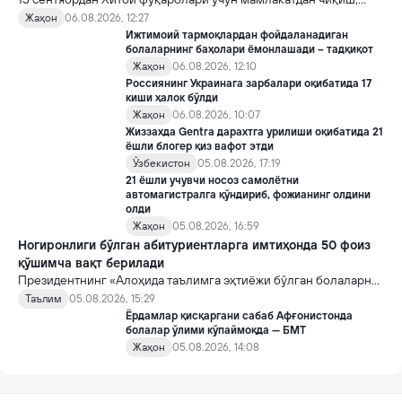
хорижликлар учун эса Хитойга кириш тартиби бўйича янги
Жаҳон
06.08.2026, 12:27
қоидалар кучга киради.
Ижтимоий тармоқлардан фойдаланадиган
болаларнинг баҳолари ёмонлашади – тадқиқот
Жаҳон
06.08.2026, 12:10
Россиянинг Украинага зарбалари оқибатида 17
киши ҳалок бўлди
Жаҳон
06.08.2026, 10:07
Жиззахда Gentra дарахтга урилиши оқибатида 21
ёшли блогер қиз вафот этди
Ўзбекистон
05.08.2026, 17:19
21 ёшли учувчи носоз самолётни
автомагистралга қўндириб, фожианинг олдини
олди
Жаҳон
05.08.2026, 16:59
Ногиронлиги бўлган абитуриентларга имтиҳонда 50 фоиз
қўшимча вақт берилади
Президентнинг «Алоҳида таълимга эҳтиёжи бўлган болаларни
таълим ва ижтимоий хизматлар билан қамраб олиш тизимини
Таълим
05.08.2026, 15:29
такомиллаштириш бўйича қўшимча чора-тадбирлар
Ёрдамлар қисқаргани сабаб Афғонистонда
тўғрисида»ги қарори билан инклюзив таълим соҳасида қатор
болалар ўлими кўпаймоқда — БМТ
янги механизмлар жорий этилади.
Жаҳон
05.08.2026, 14:08