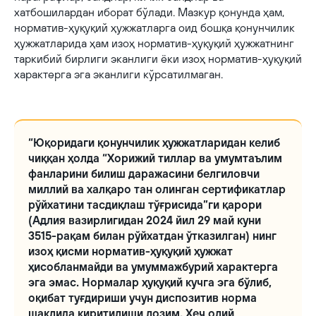
хатбошилардан иборат бўлади. Мазкур қонунда ҳам,
норматив-ҳуқуқий ҳужжатларга оид бошқа қонунчилик
ҳужжатларида ҳам изоҳ норматив-ҳуқуқий ҳужжатнинг
таркибий бирлиги эканлиги ёки изоҳ норматив-ҳуқуқий
характерга эга эканлиги кўрсатилмаган.
“Юқоридаги қонунчилик ҳужжатларидан келиб
чиққан ҳолда “Хорижий тиллар ва умумтаълим
фанларини билиш даражасини белгиловчи
миллий ва халқаро тан олинган сертификатлар
рўйхатини тасдиқлаш тўғрисида”ги қарори
(Адлия вазирлигидан 2024 йил 29 май куни
3515-рақам билан рўйхатдан ўтказилган) нинг
изоҳ қисми норматив-ҳуқуқий ҳужжат
ҳисобланмайди ва умуммажбурий характерга
эга эмас. Нормалар ҳуқуқий кучга эга бўлиб,
оқибат туғдириши учун диспозитив норма
шаклида киритилиши лозим. Ҳеч олий