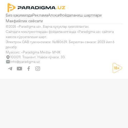
Биз ҳақимизда
Реклама
Алоқа
Фойдаланиш шартлари
Махфийлик сиёсати
©2026 «Paradigma.uz». Барча ҳуқуқлар ҳимояланган.

Сайтдаги маълумотлардан фойдаланилганда «Paradigma.uz» сайтига 
хавола кўрсатилиши шарт.

Электрон ОАВ гувоҳномаси: №180629. Берилган санаси: 2023 йил 6 
декабр

Муассис: «Paradigma Media» МЧЖ
100011, Тошкент, Навои кўчаси, 30
info@paradigma.uz