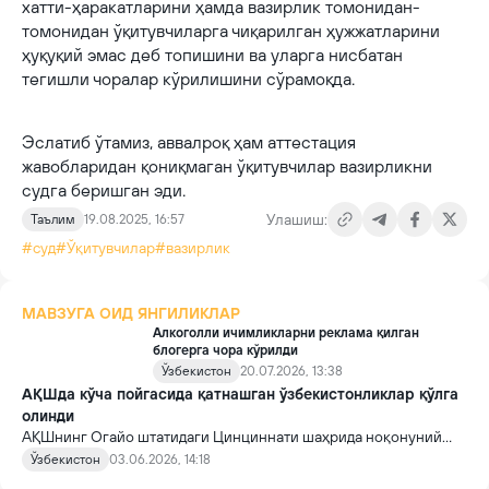
хатти-ҳаракатларини ҳамда вазирлик томонидан-
томонидан ўқитувчиларга чиқарилган ҳужжатларини
ҳуқуқий эмас деб топишини ва уларга нисбатан
тегишли чоралар кўрилишини сўрамоқда.
Эслатиб ўтамиз, аввалроқ ҳам аттестация
жавобларидан қониқмаган ўқитувчилар вазирликни
судга беришган эди.
Улашиш:
Таълим
19.08.2025, 16:57
#суд
#Ўқитувчилар
#вазирлик
МАВЗУГА ОИД ЯНГИЛИКЛАР
Алкоголли ичимликларни реклама қилган
блогерга чора кўрилди
Ўзбекистон
20.07.2026, 13:38
АҚШда кўча пойгасида қатнашган ўзбекистонликлар қўлга
олинди
АҚШнинг Огайо штатидаги Цинциннати шаҳрида ноқонуний
кўча пойгаси ташкил этганликда гумон қилинган 6 нафар шахс
Ўзбекистон
03.06.2026, 14:18
қўлга олинди.