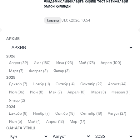
Академик лицейларга кириш тест натижалари
эълон қилинди
Таълим
31.07.2026, 10:54
АРХИВ
2026
Август (39)
Июл (180)
Июн (193)
Май (175)
Апрел (100)
Март (7)
Феврал (3)
Январ (3)
2025
Декабр (7)
Ноябр (11)
Октябр (14)
Сентябр (22)
Август (44)
Июл (36)
Июн (8)
Май (7)
Апрел (10)
Март (3)
Феврал (11)
Январ (2)
2024
Декабр (8)
Ноябр (7)
Октябр (18)
Сентябр (18)
Август (27)
Июл (5)
Май (4)
Апрел (13)
Март (17)
САНАГА ЎТИШ