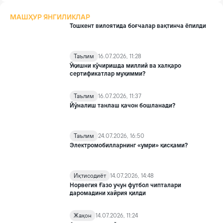
МАШҲУР ЯНГИЛИКЛАР
Тошкент вилоятида боғчалар вақтинча ёпилди
Таълим
16.07.2026, 11:28
Ўқишни кўчиришда миллий ва халқаро
сертификатлар муҳимми?
Таълим
16.07.2026, 11:37
Йўналиш танлаш қачон бошланади?
Таълим
24.07.2026, 16:50
Электромобилларнинг «умри» қисқами?
Иқтисодиёт
14.07.2026, 14:48
Норвегия Ғазо учун футбол чипталари
даромадини хайрия қилди
Жаҳон
14.07.2026, 11:24