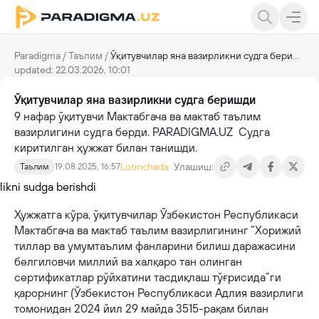
Paradigma
/
Таълим
/
Ўқитувчилар яна вазирликни судга беришди
updated: 22.03.2026, 10:01
Ўқитувчилар яна вазирликни судга беришди
9 нафар ўқитувчи Мактабгача ва мактаб таълим
вазирлигини судга берди. PARADIGMA.UZ Судга
киритилган ҳужжат билан танишди.
Lotinchada
Улашиш:
Таълим
19.08.2025, 16:57
Ҳужжатга кўра, ўқитувчилар Ўзбекистон Республикаси
Мактабгача ва мактаб таълим вазирлигининг “Хорижий
тиллар ва умумтаълим фанларини билиш даражасини
белгиловчи миллий ва халқаро тан олинган
сертификатлар рўйхатини тасдиқлаш тўғрисида”ги
қарорнинг (Ўзбекистон Республикаси Адлия вазирлиги
томонидан 2024 йил 29 майда 3515-рақам билан