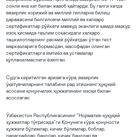
сонли яна хат билан жавоб қайтарди. Бу галги хатда
вазирлик хорижий ва миллий тилларни билиш
даражасини белгиловчи миллий ва халқаро
сертификатлар рўйхати мавжуд эканлиги ҳамда мазкур
изоҳ қисмида таълим соҳасидаги халқаро
ташкилотларнинг расмий рўйхатдан ўтган тест
марказларига бормасдан, масофадан олинган
сертификатларга имтиёз ва устамалар
қўлланилмаслиги ёзилган.
Судга киритилган аризага кўра, вазирлик
ўқитувчиларнинг талабини рад этишнинг ҳуқуқий
асосини қонунчилик ҳужжатининг изоҳи билан
асослаган.
Ўзбекистон Республикасининг “Норматив-ҳуқуқий
ҳужжатлар тўғрисида”ги Қонунига кўра, қонуности
ҳужжати бўлимлар, кичик бўлимлар, боблар,
параграфлар, бандлар, кичик бандлар ва