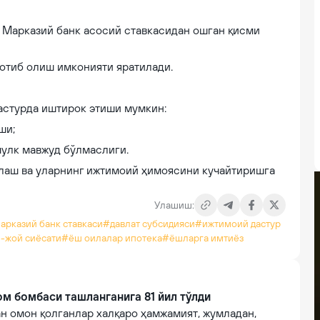
 Марказий банк асосий ставкасидан ошган қисми
отиб олиш имконияти яратилади.
астурда иштирок этиши мумкин:
ши;
мулк мавжуд бўлмаслиги.
лаш ва уларнинг ижтимоий ҳимоясини кучайтиришга
Улашиш:
рказий банк ставкаси
#давлат субсидияси
#ижтимоий дастур
-жой сиёсати
#ёш оилалар ипотека
#ёшларга имтиёз
м бомбаси ташланганига 81 йил тўлди
н омон қолганлар халқаро ҳамжамият, жумладан,