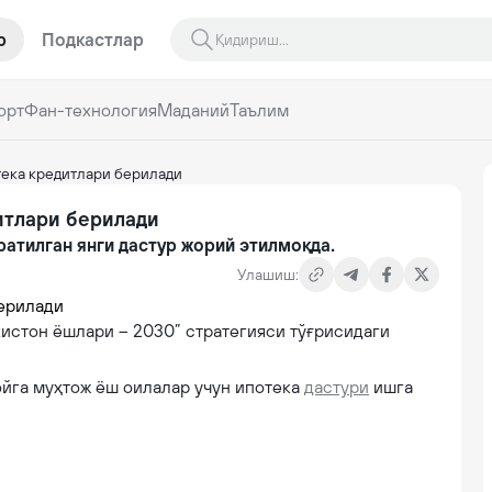
р
Подкастлар
орт
Фан-технология
Маданий
Таълим
тека кредитлари берилади
итлари берилади
ратилган янги дастур жорий этилмоқда.
Улашиш:
кистон ёшлари – 2030” стратегияси тўғрисидаги
жойга муҳтож ёш оилалар учун ипотека
дастури
ишга