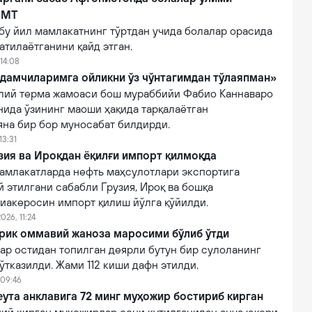
БМТ
бу йил мамлакатнинг тўртдан учида болалар орасида
атилаётганини қайд этган.
14:08
дамчиларимга ойликни ўз чўнтагимдан тўлаяпман»
лий терма жамоаси бош мураббийи Фабио Каннаваро
нида ўзининг маоши ҳақида тарқалаётган
яна бир бор муносабат билдирди.
13:31
зия ва Ироқдан ёқилғи импорт қилмоқда
амлакатларда нефть маҳсулотлари экспортига
 этилгани сабабли Грузия, Ироқ ва бошқа
виакеросин импорт қилиш йўлга қўйилди.
026, 11:24
ирик оммавий жаноза маросими бўлиб ўтди
ар остидан топилган деярли бутун бир сулоланинг
тказилди. Жами 112 киши дафн этилди.
 09:46
ута анклавига 72 минг муҳожир бостириб кирган