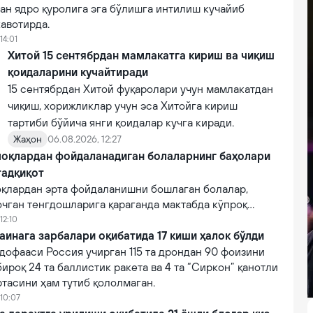
ан ядро қуролига эга бўлишга интилиш кучайиб
авотирда.
14:01
Хитой 15 сентябрдан мамлакатга кириш ва чиқиш
қоидаларини кучайтиради
15 сентябрдан Хитой фуқаролари учун мамлакатдан
чиқиш, хорижликлар учун эса Хитойга кириш
тартиби бўйича янги қоидалар кучга киради.
Жаҳон
06.08.2026, 12:27
оқлардан фойдаланадиган болаларнинг баҳолари
тадқиқот
қлардан эрта фойдаланишни бошлаган болалар,
очган тенгдошларига қараганда мактабда кўпроқ
12:10
аинага зарбалари оқибатида 17 киши ҳалок бўлди
дофааси Россия учирган 115 та дрондан 90 фоизини
бироқ 24 та баллистик ракета ва 4 та “Сиркон” қанотли
тасини ҳам тутиб қололмаган.
 10:07