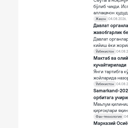
Сеутага ноқону
бўлиб чиқди. Ис
аллақачон ҳудуд
Жаҳон
04.08.2026, 
Давлат органла
жавобгарлик б
Давлат органла
кийиш ёки жори
фуқароларни ча
Ўзбекистон
04.08.2
суиистеъмол қи
Мактаб ва оли
кучайтирилади
Янги тартибга к
жойларида назо
назорат қилувчи
Ўзбекистон
04.08.2
Samarkand-2028
орбитага учир
Маълум қилиниш
қирғоқлари яқи
STAR.VISION ко
Фан-технология
04
фазога учирилад
Марказий Осиё 