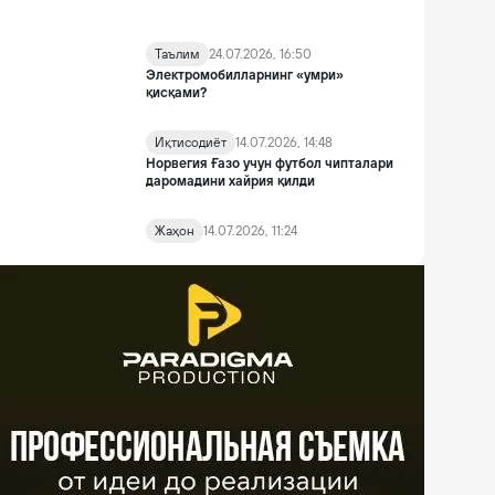
Таълим
24.07.2026, 16:50
Электромобилларнинг «умри»
қисқами?
Иқтисодиёт
14.07.2026, 14:48
Норвегия Ғазо учун футбол чипталари
даромадини хайрия қилди
Жаҳон
14.07.2026, 11:24