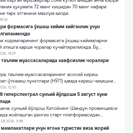
ний кирган муҳожирлар сони кутилганидан анча юқори
пания ҳукумати 72 минг кишидан 70 минг нафари
ни тарк этганини маълум қилди.
18:26
ри формасига ўхшаш кийим кийганлик учун
елгиланмоқда
ри ходимларининг формасига ўхшаш кийимларни
й этишга қарши чоралар кучайтирилмоқда. Бу
лғитиш ва давлат органлари номидан ишончнинг
026, 14:29
линишини олдини олишга қаратилган.
й таълим муассасаларида хавфсизлик чоралари
ўра, таълим муассасаларининг асосий кириш
рат-ўтказиш пунктлари (НЎП) ҳамда кириш-чиқишни
 электрон тизимлар ўрнатилади.
026, 12:30
 гиперспектрал сунъий йўлдоши 5 август куни
илади
ича, сунъий йўлдош Хитойнинг Шандун провинцияси
нида жойлашган денгиз старт платформасидан
мпанияси томонидан Lampung-1 йўлдоши билан бирга
.08.2026, 11:48
и.
мамлакатлари учун ягона туристик виза жорий