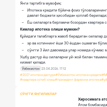
Янги тартибга мувофиқ:
Ипотека кредити бўйича фоиз тўловларининг
давлат бюджети ҳисобидан қоплаб берилади;
Ёш оилаларга бирламчи бозордан квартира с
Кимлар ипотека олиши мумкин?
Қуйидаги талабларга жавоб берадиган оилалар д
эр ва хотиннинг ёши 30 ёшдан ошмаган бўли
сўнгги 3 йил давомида улар номида кўчмас 
Ушбу дастур ёш оилаларни уй-жой билан таъмин
хизмат қилади.
Ўзбекистон
23.04.2026, 17:12
#2027 ипотека дастури
#Ўзбекистон ипотека кредити
#Ма
#квартира сотиб олиш
#президент фармони ипотека
#уй
СЎНГГИ ЯНГИЛИКЛАР
Хиросимага ато
Атом бомбасида