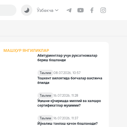
Ўзбекча
МАШҲУР ЯНГИЛИКЛАР
Абитуриентлар учун рухсатномалар
бериш бошланди
Таълим
08.07.2026, 10:57
Тошкент вилоятида боғчалар вақтинча
ёпилди
Таълим
16.07.2026, 11:28
Ўқишни кўчиришда миллий ва халқаро
сертификатлар муҳимми?
Таълим
16.07.2026, 11:37
Йўналиш танлаш қачон бошланади?