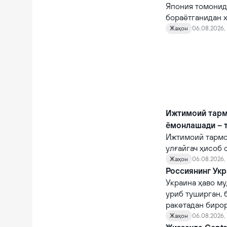
Япония томонид
бораётганидан х
Жаҳон
06.08.2026, 
Ижтимоий тарм
ёмонлашади – 
Ижтимоий тармо
улғайгач ҳисоб 
қийналишади.
Жаҳон
06.08.2026, 
Россиянинг Укр
Украина ҳаво му
уриб туширган, 
ракетадан бирор
Жаҳон
06.08.2026,