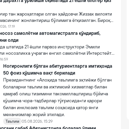
a дарахтга урилиши оқибатида 21 ёшли блогер қиз
ғир тан жароҳатлари олган ҳайдовчи Жиззах вилояти
масининг жонлантириш бўлимига ётқизилган. Бироқ
онидан кўрсатилган тиббий муолажаларга
026, 17:19
фот этган.
 носоз самолётни автомагистралга қўндириб,
ини олди
а штатида 21 ёшли парвоз инструктори Эмили
ли носозликка учраган енгил самолётни Интерстейт
алига муваффақиятли қўндириб, эҳтимолий йирик
16:59
ни олди.
Ногиронлиги бўлган абитуриентларга имтиҳонда
50 фоиз қўшимча вақт берилади
Президентнинг «Алоҳида таълимга эҳтиёжи бўлган
болаларни таълим ва ижтимоий хизматлар билан
қамраб олиш тизимини такомиллаштириш бўйича
қўшимча чора-тадбирлар тўғрисида»ги қарори
билан инклюзив таълим соҳасида қатор янги
механизмлар жорий этилади.
Таълим
05.08.2026, 15:29
аргани сабаб Афғонистонда болалар ўлими