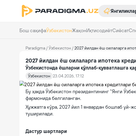
Янгиликла
Бош саҳифа
Ўзбекистон
Жаҳон
Иқтисодиёт
Сиёсат
Сп
Paradigma
/
Ўзбекистон
/
2027 йилдан ёш оилаларга ипо
2027 йилдан ёш оилаларга ипотека кред
Ўзбекистонда ёшларни қўллаб-қувватлашга қа
Ўзбекистон
23.04.2026, 17:12
Бу ҳақда Ўзбекистон президентининг “Янги Ўзбе
фармонида белгиланган.
Ҳужжатга кўра, 2027 йил 1 январдан бошлаб уй-
туширилади.
Дастур шартлари