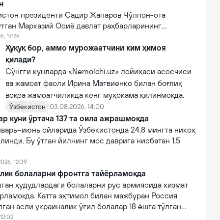
н
зистон президенти Садир Жапаров Чўлпон-ота
ўтган Марказий Осиё давлат раҳбарларининг
увида маълум қилди.
6, 17:26
Ҳуқуқ бор, аммо мурожаатчини ким ҳимоя
қилади?
Сўнгги кунларда «Nemolchi.uz» лойиҳаси асосчиси
ва жамоат фаоли Ирина Матвиенко билан боғлиқ
воқеа жамоатчиликда кенг муҳокама қилинмоқда.
Ўзбекистон
03.08.2026, 14:00
ар куни ўртача 137 та оила ажрашмоқда
нварь–июнь ойларида Ўзбекистонда 24,8 мингта никоҳ
линди. Бу ўтган йилнинг мос даврига нисбатан 1,5
026, 12:39
алик болаларни фронтга тайёрламоқда
лган ҳудудлардаги болаларни рус армиясида хизмат
рламоқда. Катта эҳтимол билан мажбуран Россия
ган асли украиналик ўғил болалар 18 ёшга тўлган
изматга чақирилади.
12:02