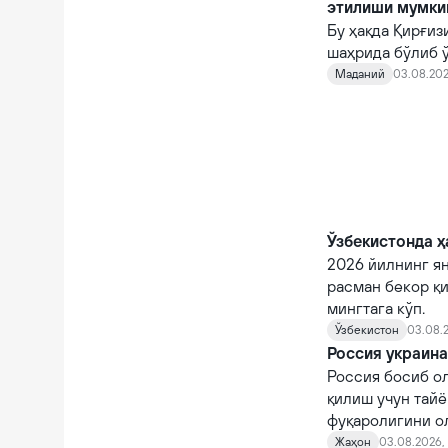
этилиши мумки
Бу ҳақда Қирғи
шаҳрида бўлиб 
норасмий учраш
Маданий
03.08.202
Ўзбекистонда ҳ
2026 йилнинг я
расман бекор қи
мингтага кўп.
Ўзбекистон
03.08.2
Россия украин
Россия босиб о
қилиш учун тайё
фуқаролигини ол
заҳоти ҳарбий х
Жаҳон
03.08.2026, 