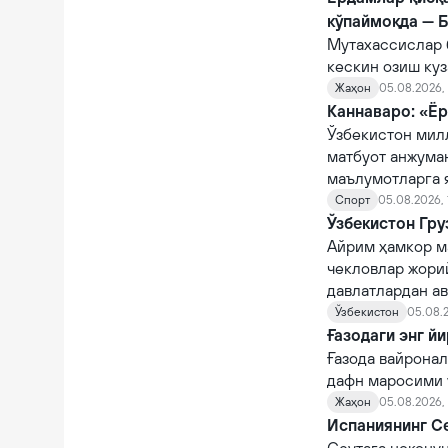
кўпаймоқда — 
Мутахассислар 
кескин озиш куз
Жаҳон
05.08.2026, 
Каннаваро: «Ёр
Ўзбекистон мил
матбуот анжума
маълумотларга 
Спорт
05.08.2026, 
Ўзбекистон Гру
Айрим ҳамкор м
чекловлар жорий
давлатлардан а
Ўзбекистон
05.08.2
Ғазодаги энг й
Ғазода вайронал
дафн маросими ў
Жаҳон
05.08.2026,
Испаниянинг Се