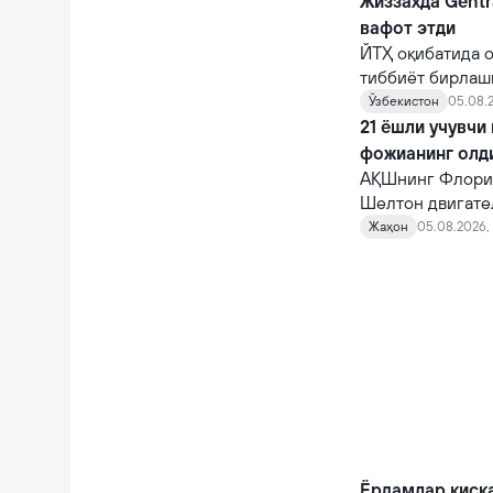
Жиззахда Gentr
вафот этди
ЙТҲ оқибатида о
тиббиёт бирлаш
шифокорлар том
Ўзбекистон
05.08.2
қарамасдан, у ва
21 ёшли учувчи
фожианинг олд
АҚШнинг Флорид
Шелтон двигате
10 автомагистр
Жаҳон
05.08.2026, 
фожианинг олди
Ёрдамлар қисқ