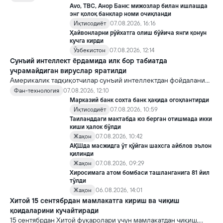
топшириш механизми ҳали ноаниқ. Таҳлилчилар фикрича, бу
Avo, TBC, Анор Банк: мижозлар билан ишлашда
Кремлда ворислик жангига олиб келиши мумкин.
энг қолоқ банклар номи очиқланди
Иқтисодиёт
07.08.2026, 16:16
Ҳайвонларни рўйхатга олиш бўйича янги қонун
кучга кирди
Ўзбекистон
07.08.2026, 12:14
Сунъий интеллект ёрдамида илк бор табиатда
учрамайдиган вируслар яратилди
Америкалик тадқиқотчилар сунъий интеллектдан фойдаланиб
16 та вирус яратди. Бу кашфиёт янги ютуқларга умид уйғотиш
Фан-технология
07.08.2026, 12:10
билан бирга, ундан нотўғри мақсадда фойдаланиш борасидаги
Марказий банк сохта банк ҳақида огоҳлантирди
хавотирларни ҳам кучайтирмоқда.
Иқтисодиёт
07.08.2026, 10:59
Таиланддаги мактабда юз берган отишмада икки
киши ҳалок бўлди
Жаҳон
07.08.2026, 10:42
АҚШда масжидга ўт қўйган шахсга айблов эълон
қилинди
Жаҳон
07.08.2026, 09:29
Хиросимага атом бомбаси ташланганига 81 йил
тўлди
Жаҳон
06.08.2026, 14:01
Хитой 15 сентябрдан мамлакатга кириш ва чиқиш
қоидаларини кучайтиради
15 сентябрдан Хитой фуқаролари учун мамлакатдан чиқиш,