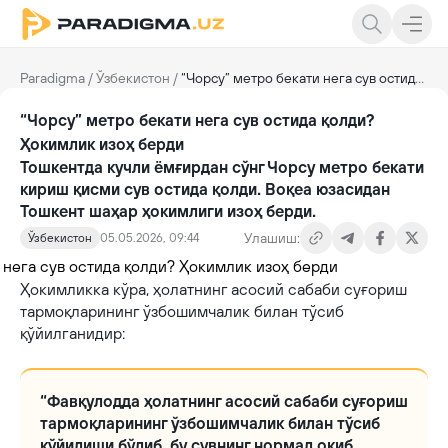
Paradigma
/
Ўзбекистон
/
“Чорсу” метро бекати нега сув остида қолди? Ҳокимлик изоҳ берди
“Чорсу” метро бекати нега сув остида қолди?
Ҳокимлик изоҳ берди
Тошкентда кучли ёмғирдан сўнг Чорсу метро бекати
кириш қисми сув остида қолди. Воқеа юзасидан
Тошкент шаҳар ҳокимлиги изоҳ берди.
Улашиш:
Ўзбекистон
05.05.2026, 09:44
Ҳокимликка кўра, ҳолатнинг асосий сабаби суғориш
тармоқларининг ўзбошимчалик билан тўсиб
қўйилганидир:
“Фавқулодда ҳолатнинг асосий сабаби суғориш
тармоқларининг ўзбошимчалик билан тўсиб
қўйилиши бўлиб, бу сувнинг нормал оқиб