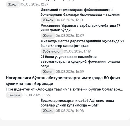
хорижликлар учун эса Хитойга кириш тартиби бўйича янги
Жаҳон
06.08.2026, 12:27
қоидалар кучга киради.
Ижтимоий тармоқлардан фойдаланадиган
болаларнинг баҳолари ёмонлашади – тадқиқот
Жаҳон
06.08.2026, 12:10
Россиянинг Украинага зарбалари оқибатида 17
киши ҳалок бўлди
Жаҳон
06.08.2026, 10:07
Жиззахда Gentra дарахтга урилиши оқибатида 21
ёшли блогер қиз вафот этди
Ўзбекистон
05.08.2026, 17:19
21 ёшли учувчи носоз самолётни
автомагистралга қўндириб, фожианинг олдини
олди
Жаҳон
05.08.2026, 16:59
Ногиронлиги бўлган абитуриентларга имтиҳонда 50 фоиз
қўшимча вақт берилади
Президентнинг «Алоҳида таълимга эҳтиёжи бўлган болаларни
таълим ва ижтимоий хизматлар билан қамраб олиш тизимини
Таълим
05.08.2026, 15:29
такомиллаштириш бўйича қўшимча чора-тадбирлар
Ёрдамлар қисқаргани сабаб Афғонистонда
тўғрисида»ги қарори билан инклюзив таълим соҳасида қатор
болалар ўлими кўпаймоқда — БМТ
янги механизмлар жорий этилади.
Жаҳон
05.08.2026, 14:08