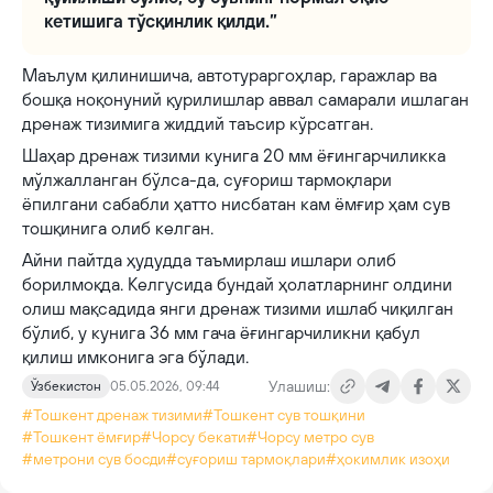
кетишига тўсқинлик қилди.”
Маълум қилинишича, автотураргоҳлар, гаражлар ва
бошқа ноқонуний қурилишлар аввал самарали ишлаган
дренаж тизимига жиддий таъсир кўрсатган.
Шаҳар дренаж тизими кунига 20 мм ёғингарчиликка
мўлжалланган бўлса-да, суғориш тармоқлари
ёпилгани сабабли ҳатто нисбатан кам ёмғир ҳам сув
тошқинига олиб келган.
Айни пайтда ҳудудда таъмирлаш ишлари олиб
борилмоқда. Келгусида бундай ҳолатларнинг олдини
олиш мақсадида янги дренаж тизими ишлаб чиқилган
бўлиб, у кунига 36 мм гача ёғингарчиликни қабул
қилиш имконига эга бўлади.
Улашиш:
Ўзбекистон
05.05.2026, 09:44
#Тошкент дренаж тизими
#Тошкент сув тошқини
#Тошкент ёмғир
#Чорсу бекати
#Чорсу метро сув
#метрони сув босди
#суғориш тармоқлари
#ҳокимлик изоҳи