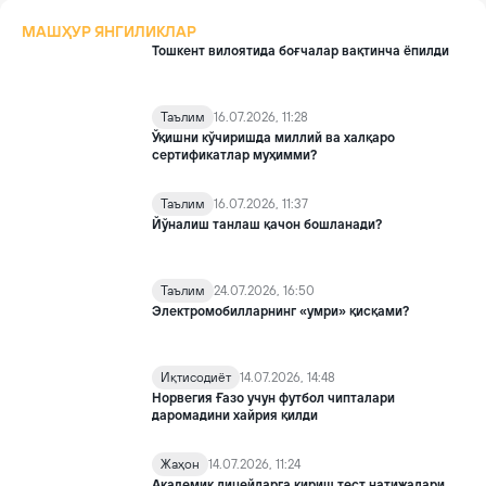
МАШҲУР ЯНГИЛИКЛАР
Тошкент вилоятида боғчалар вақтинча ёпилди
Таълим
16.07.2026, 11:28
Ўқишни кўчиришда миллий ва халқаро
сертификатлар муҳимми?
Таълим
16.07.2026, 11:37
Йўналиш танлаш қачон бошланади?
Таълим
24.07.2026, 16:50
Электромобилларнинг «умри» қисқами?
Иқтисодиёт
14.07.2026, 14:48
Норвегия Ғазо учун футбол чипталари
даромадини хайрия қилди
Жаҳон
14.07.2026, 11:24
Академик лицейларга кириш тест натижалари