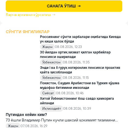
САНАГА ЎТИШ →
Барча архивни кўрсатиш →
СЎНГГИ ЯНГИЛИКЛАР
Россиянинг сўнгги зарбалари оқибатида Киевда
уч киши ҳалок бўлди
Жаҳон
08.08.2026, 12:23
30 йилдан ортиқ хизмат қилган ҳарбийлар
пенсияси оширилади
Ўзбекистон
08.08.2026, 11:35
Энди I ва II гуруҳ ногиронлик пенсияси проактив
қайта ҳисобланади
Ўзбекистон
08.08.2026, 11:15
Покистон, Саудия Арабистони ва Туркия қўшма
мудофаа битимини имзолади
Сиёсат
08.08.2026, 10:46
Хитой Ўзбекистоннинг бош савдо ҳамкорига
айланди
Иқтисодиёт
08.08.2026, 10:39
Путиндан кейин ким?
73 ёшли Владимир Путин кучли шахсий ҳокимият тизимини
яратди, аммо ундан кейин ким келиши ва ҳокимиятни
Жаҳон
07.08.2026, 16:29