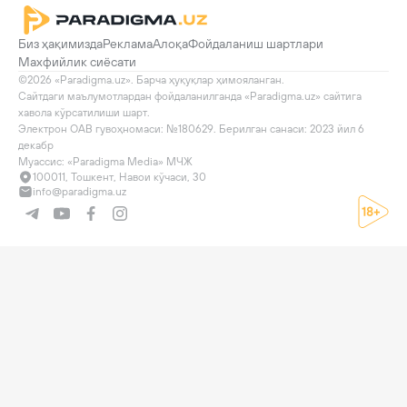
Биз ҳақимизда
Реклама
Алоқа
Фойдаланиш шартлари
Махфийлик сиёсати
©2026 «Paradigma.uz». Барча ҳуқуқлар ҳимояланган.

Сайтдаги маълумотлардан фойдаланилганда «Paradigma.uz» сайтига 
хавола кўрсатилиши шарт.

Электрон ОАВ гувоҳномаси: №180629. Берилган санаси: 2023 йил 6 
декабр

Муассис: «Paradigma Media» МЧЖ
100011, Тошкент, Навои кўчаси, 30
info@paradigma.uz