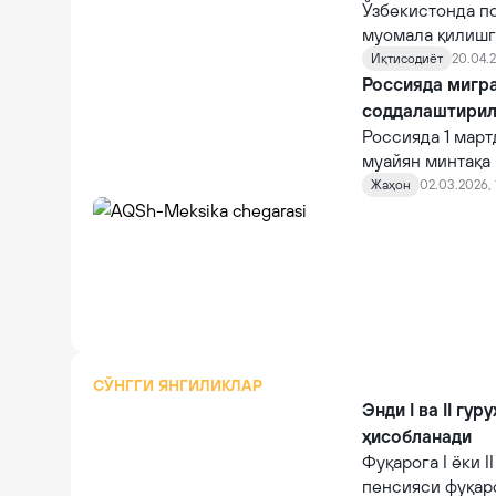
Ўзбекистонда п
муомала қилишг
этилди.
Иқтисодиёт
20.04.2
Россияда мигр
соддалаштири
Россияда 1 март
муайян минтақа 
жорий этса, иш
Жаҳон
02.03.2026, 
ҳуқуқига эга бў
СЎНГГИ ЯНГИЛИКЛАР
Энди I ва II гу
ҳисобланади
Фуқарога I ёки 
пенсияси фуқар