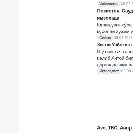
тайинланади.
Ўзбекистон
08.08.2
Покистон, Сау
имзолади
Келишувга кўра,
қуролли ҳужум у
Сиёсат
08.08.2026,
Хитой Ўзбекист
Шу пайтгача асо
келиб Хитой би
даражада яқинл
Иқтисодиёт
08.08.
Avo, TBC, Анор