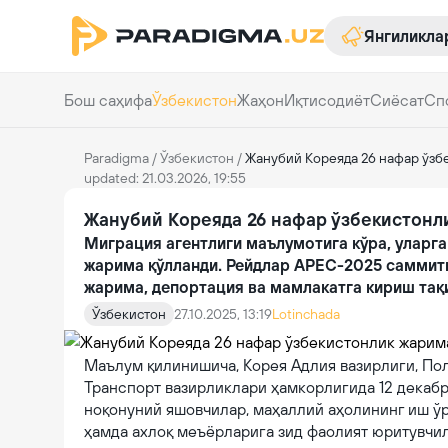
Янгиликла
Бош саҳифа
Ўзбекистон
Жаҳон
Иқтисодиёт
Сиёсат
Сп
Paradigma
/
Ўзбекистон
/
Жанубий Кореяда 26 нафар ўзб
updated: 21.03.2026, 19:55
Жанубий Кореяда 26 нафар ўзбекистонл
Миграция агентлиги маълумотига кўра, уларг
жарима қўлланди. Рейдлар APEC-2025 саммити
жарима, депортация ва мамлакатга кириш тақ
Ўзбекистон
27.10.2025, 13:19
Lotinchada
Маълум қилинишича, Корея Адлия вазирлиги, Пол
Транспорт вазирликлари ҳамкорлигида 12 декабр
ноқонуний яшовчилар, маҳаллий аҳолининг иш ў
ҳамда ахлоқ меъёрларига зид фаолият юритувчил