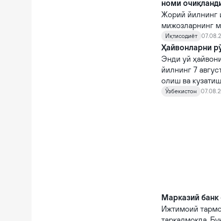
номи очиқланд
Жорий йилнинг 
мижозларнинг м
кўрсаткичларга 
Иқтисодиёт
07.08.2
Ҳайвонларни рў
Энди уй ҳайвони
йилнинг 7 авгус
олиш ва кузатиш
кирди.
Ўзбекистон
07.08.2
Марказий банк 
Ижтимоий тармо
тарқалмоқда. Бу