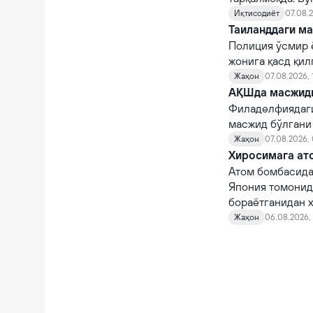
Иқтисодиёт
07.08.2
Таиланддаги ма
Полиция ўсмир 
жонига қасд қи
Жаҳон
07.08.2026, 
АҚШда масжидга
Филаделфиядаги
масжид бўлгани
Жаҳон
07.08.2026,
Хиросимага ато
Атом бомбасида
Япония томонид
бораётганидан х
Жаҳон
06.08.2026, 