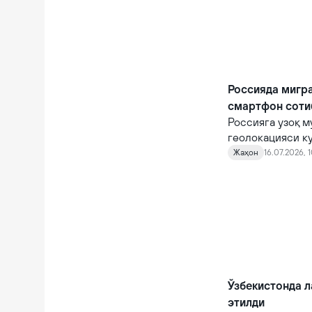
Россияда мигра
смартфон соти
Россияга узоқ 
геолокацияси к
олишга мажбур 
Жаҳон
16.07.2026, 
қаерда эканлиги
Ўзбекистонда л
этилди