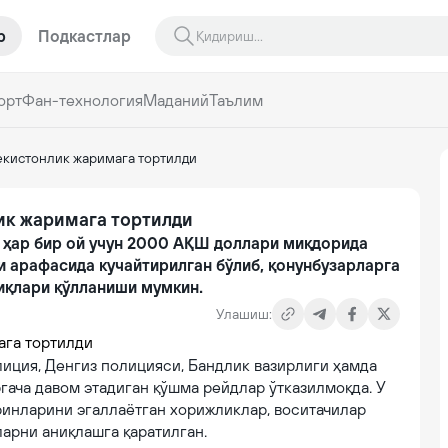
р
Подкастлар
орт
Фан-технология
Маданий
Таълим
екистонлик жаримага тортилди
ик жаримага тортилди
а ҳар бир ой учун 2000 АҚШ доллари миқдорида
 арафасида кучайтирилган бўлиб, қонунбузарларга
иқлари қўлланиши мумкин.
Улашиш:
иция, Денгиз полицияси, Бандлик вазирлиги ҳамда
гача давом этадиган қўшма рейдлар ўтказилмоқда. У
ринларини эгаллаётган хорижликлар, воситачилар
арни аниқлашга қаратилган.