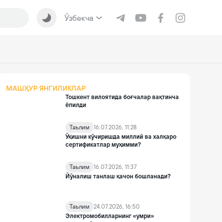
Ўзбекча
МАШҲУР ЯНГИЛИКЛАР
Тошкент вилоятида боғчалар вақтинча
ёпилди
Таълим
16.07.2026, 11:28
Ўқишни кўчиришда миллий ва халқаро
сертификатлар муҳимми?
Таълим
16.07.2026, 11:37
Йўналиш танлаш қачон бошланади?
Таълим
24.07.2026, 16:50
Электромобилларнинг «умри»