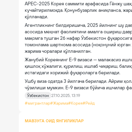
APEC-2025 Корея саммити арафасида Гёнжу шаҳри
кучайтирилмоқда. Қонунбузарлик аниқланса, жар
қўлланади.
Агентликнинг билдиришича, 2025 йилнинг шу дав
асосида меҳнат фаолиятини амалга ошириш давр
мақомга тушган 26 нафар Ўзбекистон фуқаросиг
томонлама шартнома асосида (ноқонуний юрган 
жарима чоралари қўлланилган.
Жанубий Кореянинг Е-9 визаси — малакасиз ишла
қишлоқ хўжалиги, қурилиш, ишлаб чиқариш, бали
истагидаги хорижий фуқароларга берилади.
Ушбу виза одатда 3 йилгача берилади. Айрим ҳол
чўзилиши мумкин. Е-9 визаси бўйича ишчилар фа
Ўзбекистон
27.10.2025, 13:19
#мигрантлар
#Жарима
#Корея
#Рейд
МАВЗУГА ОИД ЯНГИЛИКЛАР