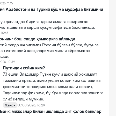
026, 11:15
дия Арабистони ва Туркия қўшма мудофаа битимини
 уч давлатдан бирига қарши амалга оширилган
чала давлатга қарши ҳужум сифатида баҳоланади.
 10:46
оннинг бош савдо ҳамкорига айланди
сий савдо шеригимиз Россия бўлган бўлса, бугунга
лан иқтисодий алоқаларимиз мисли кўрилмаган
ашди.
2026, 10:39
Путиндан кейин ким?
73 ёшли Владимир Путин кучли шахсий ҳокимият
тизимини яратди, аммо ундан кейин ким келиши ва
ҳокимиятни топшириш механизми ҳали ноаниқ.
Таҳлилчилар фикрича, бу Кремлда ворислик жангига
олиб келиши мумкин.
Жаҳон
07.08.2026, 16:29
 Банк: мижозлар билан ишлашда энг қолоқ банклар