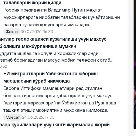
талабларни жорий қилди
Россия президенти Владимир Путин меҳнат
муҳожирларига нисбатан талабларни кучайтиришни
назарда тутувчи қонунларни имзолади.
Жаҳон
30.07.2026, 16:33
нтлар геолокацияси кузатилиши учун махсус
б олишга мажбурланиши мумкин
муддатга ишлашга келувчи хорижликлар энди
узатиб бориладиган махсус мобил телефон сотиб
бўлиши мумкин. Бу орқали ҳокимият мигрантларнинг
10:52
 ва ҳужжатлари муддатини доимий назоратда тутади.
ЕИ мигрантларни Ўзбекистонга юбориш
масаласини кўриб чиқмоқда
Европа Иттифоқи мамлакатлари рад этилган
бошпана изловчиларни қабул қилиш учун махсус
“қайтариш марказлари”ни Ўзбекистон ва Руандада
ташкил этиш имкониятини муҳокама қилмоқда.
Сиёсат
24.06.2026, 17:03
азер қурилмалари учун янги жарималар жорий