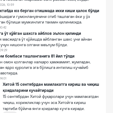
026, 10:59
ктабда юз берган отишмада икки киши ҳалок бўлди
ёшидаги гумонланувчини отиб ташлаган ёки у ўз
лган бўлиши мумкинлиги тахмин қилинмоқда.
10:42
 ўт қўйган шахсга айблов эълон қилинди
 масжидга ўт қўйишда айбланган шахс уни айнан
 учун нишонга олгани маълум бўлди.
 09:29
м бомбаси ташланганига 81 йил тўлди
н омон қолганлар халқаро ҳамжамият, жумладан,
ан ядро қуролига эга бўлишга интилиш кучайиб
авотирда.
14:01
Хитой 15 сентябрдан мамлакатга кириш ва чиқиш
қоидаларини кучайтиради
15 сентябрдан Хитой фуқаролари учун мамлакатдан
чиқиш, хорижликлар учун эса Хитойга кириш
тартиби бўйича янги қоидалар кучга киради.