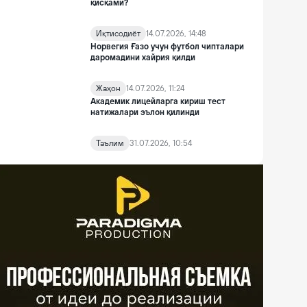
қисқами?
Иқтисодиёт
14.07.2026, 14:48
Норвегия Ғазо учун футбол чипталари
даромадини хайрия қилди
Жаҳон
14.07.2026, 11:24
Академик лицейларга кириш тест
натижалари эълон қилинди
Таълим
31.07.2026, 10:54