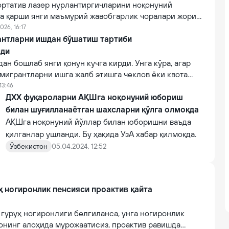
ортатив лазер нурлантиргичларини ноқонуний
а қарши янги маъмурий жавобгарлик чоралари жорий
026, 16:17
антларни ишдан бўшатиш тартиби
лди
дан бошлаб янги қонун кучга кирди. Унга кўра, агар
мигрантларни ишга жалб этишга чеклов ёки квота
 берувчилар хорижий ходимларни ишдан бўшатиш
13:46
лади.
ДХХ фуқароларни АҚШга ноқонуний юбориш
билан шуғилланаётган шахсларни қўлга олмоқда
АҚШга ноқонуний йўллар билан юборишни ваъда
қилганлар ушланди. Бу ҳақида УзА хабар қилмоқда.
Ўзбекистон
05.04.2024, 12:52
руҳ ногиронлик пенсияси проактив қайта
II гуруҳ ногиронлиги белгиланса, унга ногиронлик
онинг алоҳида мурожаатисиз, проактив равишда