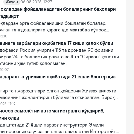
Жаҳон
06.08.2026, 12:27
оқлардан фойдаланадиган болаларнинг баҳолари
тадқиқот
қлардан эрта фойдаланишни бошлаган болалар,
очган тенгдошларига қараганда мактабда кўпроқ
12:10
аинага зарбалари оқибатида 17 киши ҳалок бўлди
дофааси Россия учирган 115 та дрондан 90 фоизини
бироқ 24 та баллистик ракета ва 4 та “Сиркон” қанотли
тасини ҳам тутиб қололмаган.
 10:07
a дарахтга урилиши оқибатида 21 ёшли блогер қиз
ғир тан жароҳатлари олган ҳайдовчи Жиззах вилояти
масининг жонлантириш бўлимига ётқизилган. Бироқ
онидан кўрсатилган тиббий муолажаларга
026, 17:19
фот этган.
 носоз самолётни автомагистралга қўндириб,
ини олди
а штатида 21 ёшли парвоз инструктори Эмили
ли носозликка учраган енгил самолётни Интерстейт