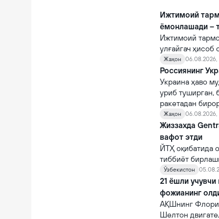
Ижтимоий тарм
ёмонлашади – 
Ижтимоий тармо
улғайгач ҳисоб 
қийналишади.
Жаҳон
06.08.2026, 
Россиянинг Укр
Украина ҳаво му
уриб туширган, 
ракетадан бирор
Жаҳон
06.08.2026,
Жиззахда Gentr
вафот этди
ЙТҲ оқибатида о
тиббиёт бирлаш
шифокорлар том
Ўзбекистон
05.08.2
қарамасдан, у ва
21 ёшли учувчи
фожианинг олд
АҚШнинг Флорид
Шелтон двигате