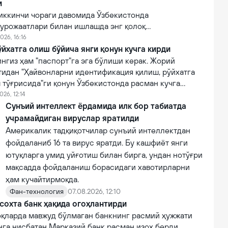
и
иккинчи чораги давомида Ўзбекистонда
урожаатлари билан ишлашда энг қолоқ
эга 10 та тижорий банклар рўйхати очиқланган.
026, 16:16
йхатга олиш бўйича янги қонун кучга кирди
нгиз ҳам "паспорт"га эга бўлиши керак. Жорий
тидан "Ҳайвонларни идентификация қилиш, рўйхатга
 тўғрисида"ги қонун Ўзбекистонда расман кучга
026, 12:14
Сунъий интеллект ёрдамида илк бор табиатда
учрамайдиган вируслар яратилди
Америкалик тадқиқотчилар сунъий интеллектдан
фойдаланиб 16 та вирус яратди. Бу кашфиёт янги
ютуқларга умид уйғотиш билан бирга, ундан нотўғри
мақсадда фойдаланиш борасидаги хавотирларни
ҳам кучайтирмоқда.
Фан-технология
07.08.2026, 12:10
сохта банк ҳақида огоҳлантирди
қларда мавжуд бўлмаган банкнинг расмий ҳужжати
нга нисбатан Марказий банк расман изоҳ берди.