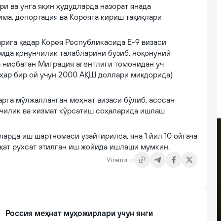
 ва унга яқин ҳудудларда назорат янада
има, депортация ва Кореяга кириш тақиқлари
рига қадар Корея Республикасида Е-9 визаси
ида қонунчилик талабларини бузиб, ноқонуний
а нисбатан Миграция агентлиги томонидан уч
ҳар бир ой учун 2000 АҚШ доллари миқдорида)
рга мўлжалланган меҳнат визаси бўлиб, асосан
қчилик ва хизмат кўрсатиш соҳаларида ишлаш
ларда иш шартномаси узайтирилса, яна 1 йил 10 ойгача
қат рухсат этилган иш жойида ишлаши мумкин.
Улашиш:
Россия меҳнат муҳожирлари учун янги