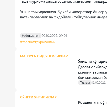
ташаккурнома ҳамда эсдалик совғасини топшир
Унинг таъкидлашича, бу каби жасоратлар ёшлар у
ватaнпарварлик ва фидойилик туйғуларини янад
Ўзбекистон
20.10.2025, 09:01
#талаба
#қаҳрамонлик
МАВЗУГА ОИД ЯНГИЛИКЛАР
Ўқишни кўчири
Давлат олийгоҳ
миллий ва халқа
ёки максимал б
Таълим
16.07.2026, 
СЎНГГИ ЯНГИЛИКЛАР
Россиянинг сўн