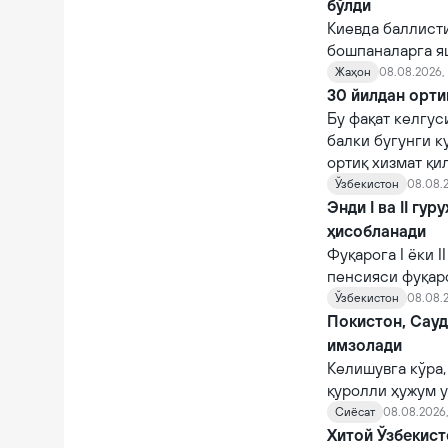
бўлди
Киевда баллист
бошпаналарга я
Жаҳон
08.08.2026, 
30 йилдан орти
Бу фақат келгус
балки бугунги к
ортиқ хизмат қи
Ўзбекистон
08.08.2
Энди I ва II гу
ҳисобланади
Фуқарога I ёки 
пенсияси фуқар
тайинланади.
Ўзбекистон
08.08.2
Покистон, Сау
имзолади
Келишувга кўра,
қуролли ҳужум у
Сиёсат
08.08.2026,
Хитой Ўзбекист