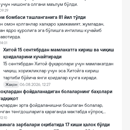
 учун нишонга олгани маълум бўлди.
 09:29
м бомбаси ташланганига 81 йил тўлди
н омон қолганлар халқаро ҳамжамият, жумладан,
ан ядро қуролига эга бўлишга интилиш кучайиб
авотирда.
14:01
Хитой 15 сентябрдан мамлакатга кириш ва чиқиш
қоидаларини кучайтиради
15 сентябрдан Хитой фуқаролари учун мамлакатдан
чиқиш, хорижликлар учун эса Хитойга кириш
тартиби бўйича янги қоидалар кучга киради.
Жаҳон
06.08.2026, 12:27
оқлардан фойдаланадиган болаларнинг баҳолари
тадқиқот
қлардан эрта фойдаланишни бошлаган болалар,
очган тенгдошларига қараганда мактабда кўпроқ
12:10
аинага зарбалари оқибатида 17 киши ҳалок бўлди