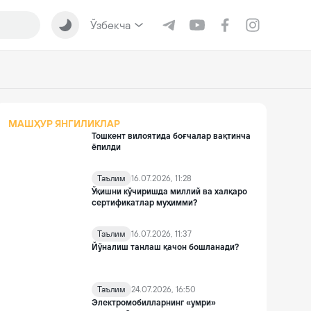
Ўзбекча
МАШҲУР ЯНГИЛИКЛАР
Тошкент вилоятида боғчалар вақтинча
ёпилди
Таълим
16.07.2026, 11:28
Ўқишни кўчиришда миллий ва халқаро
сертификатлар муҳимми?
Таълим
16.07.2026, 11:37
Йўналиш танлаш қачон бошланади?
Таълим
24.07.2026, 16:50
Электромобилларнинг «умри»