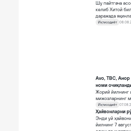
Шу пайтгача асо
келиб Хитой би
даражада яқинл
Иқтисодиёт
08.08.
Avo, TBC, Анор
номи очиқланд
Жорий йилнинг 
мижозларнинг м
кўрсаткичларга 
Иқтисодиёт
07.08.2
Ҳайвонларни рў
Энди уй ҳайвони
йилнинг 7 авгус