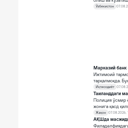
олиш ва кузатиш
кирди.
Ўзбекистон
07.08.2
Марказий банк 
Ижтимоий тармо
тарқалмоқда. Бу
Иқтисодиёт
07.08.2
Таиланддаги ма
Полиция ўсмир 
жонига қасд қи
Жаҳон
07.08.2026, 
АҚШда масжидга
Филаделфиядаги