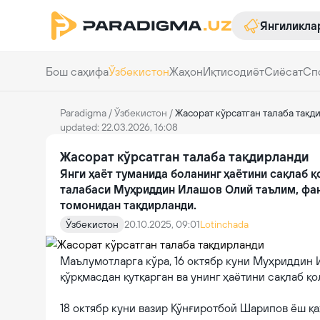
Янгиликла
Бош саҳифа
Ўзбекистон
Жаҳон
Иқтисодиёт
Сиёсат
Сп
Paradigma
/
Ўзбекистон
/
Жасорат кўрсатган талаба тақд
updated: 22.03.2026, 16:08
Жасорат кўрсатган талаба тақдирланди
Янги ҳаёт туманида боланинг ҳаётини сақлаб 
талабаси Муҳриддин Илашов Олий таълим, фа
томонидан тақдирланди.
Ўзбекистон
20.10.2025, 09:01
Lotinchada
Маълумотларга кўра, 16 октябр куни Муҳриддин 
қўрқмасдан қутқарган ва унинг ҳаётини сақлаб қо
18 октябр куни вазир Қўнғиротбой Шарипов ёш қ