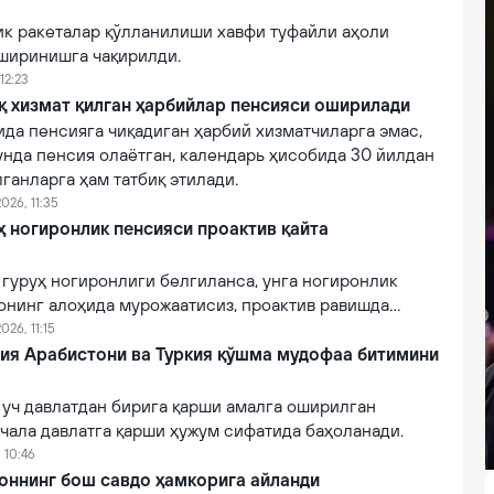
ик ракеталар қўлланилиши хавфи туфайли аҳоли
ширинишга чақирилди.
12:23
қ хизмат қилган ҳарбийлар пенсияси оширилади
ида пенсияга чиқадиган ҳарбий хизматчиларга эмас,
унда пенсия олаётган, календарь ҳисобида 30 йилдан
лганларга ҳам татбиқ этилади.
026, 11:35
руҳ ногиронлик пенсияси проактив қайта
II гуруҳ ногиронлиги белгиланса, унга ногиронлик
онинг алоҳида мурожаатисиз, проактив равишда
026, 11:15
дия Арабистони ва Туркия қўшма мудофаа битимини
 уч давлатдан бирига қарши амалга оширилган
чала давлатга қарши ҳужум сифатида баҳоланади.
 10:46
оннинг бош савдо ҳамкорига айланди