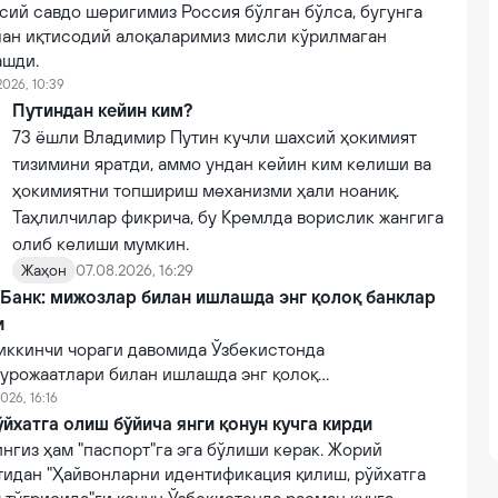
сий савдо шеригимиз Россия бўлган бўлса, бугунга
лан иқтисодий алоқаларимиз мисли кўрилмаган
ашди.
2026, 10:39
Путиндан кейин ким?
73 ёшли Владимир Путин кучли шахсий ҳокимият
тизимини яратди, аммо ундан кейин ким келиши ва
ҳокимиятни топшириш механизми ҳали ноаниқ.
Таҳлилчилар фикрича, бу Кремлда ворислик жангига
олиб келиши мумкин.
Жаҳон
07.08.2026, 16:29
 Банк: мижозлар билан ишлашда энг қолоқ банклар
и
иккинчи чораги давомида Ўзбекистонда
урожаатлари билан ишлашда энг қолоқ
эга 10 та тижорий банклар рўйхати очиқланган.
026, 16:16
йхатга олиш бўйича янги қонун кучга кирди
нгиз ҳам "паспорт"га эга бўлиши керак. Жорий
тидан "Ҳайвонларни идентификация қилиш, рўйхатга