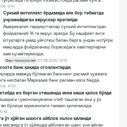
 тўғрисида"ги қонун Ўзбекистонда расман кучга
026, 12:14
Сунъий интеллект ёрдамида илк бор табиатда
учрамайдиган вируслар яратилди
Америкалик тадқиқотчилар сунъий интеллектдан
фойдаланиб 16 та вирус яратди. Бу кашфиёт янги
ютуқларга умид уйғотиш билан бирга, ундан нотўғри
мақсадда фойдаланиш борасидаги хавотирларни
ҳам кучайтирмоқда.
Фан-технология
07.08.2026, 12:10
сохта банк ҳақида огоҳлантирди
қларда мавжуд бўлмаган банкнинг расмий ҳужжати
нга нисбатан Марказий банк расман изоҳ берди.
026, 10:59
ктабда юз берган отишмада икки киши ҳалок бўлди
ёшидаги гумонланувчини отиб ташлаган ёки у ўз
лган бўлиши мумкинлиги тахмин қилинмоқда.
10:42
 ўт қўйган шахсга айблов эълон қилинди
 масжидга ўт қўйишда айбланган шахс уни айнан