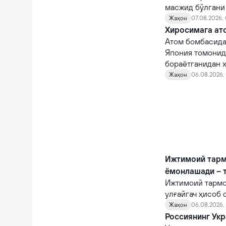
масжид бўлгани
Жаҳон
07.08.2026,
Хиросимага ато
Атом бомбасида
Япония томонид
бораётганидан х
Жаҳон
06.08.2026, 
Ижтимоий тарм
ёмонлашади – 
Ижтимоий тармо
улғайгач ҳисоб 
қийналишади.
Жаҳон
06.08.2026, 
Россиянинг Укр