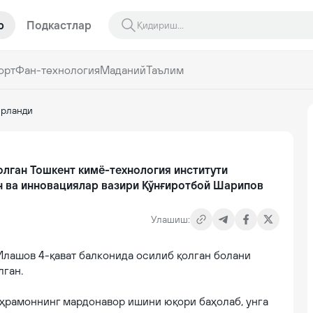
р
Подкастлар
орт
Фан-технология
Маданий
Таълим
ирланди
қолган Тошкент кимё-технология институти
н ва инновациялар вазири Қўнғиротбой Шарипов
Улашиш:
Илашов 4-қават балконида осилиб қолган болани
лган.
аҳрамоннинг мардонавор ишини юқори баҳолаб, унга