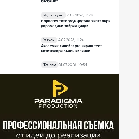
қисқами?
Иқтисодиёт
14.07.2026, 14:48
Норвегия Ғазо учун футбол чипталари
даромадини хайрия қилди
Жаҳон
14.07.2026, 11:24
Академик лицейларга кириш тест
натижалари эълон қилинди
Таълим
31.07.2026, 10:54