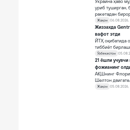
Украина ҳаво му
уриб туширган, 
ракетадан бирор
Жаҳон
06.08.2026,
Жиззахда Gentr
вафот этди
ЙТҲ оқибатида о
тиббиёт бирлаш
шифокорлар том
Ўзбекистон
05.08.2
қарамасдан, у ва
21 ёшли учувчи
фожианинг олд
АҚШнинг Флорид
Шелтон двигате
10 автомагистр
Жаҳон
05.08.2026, 
фожианинг олди