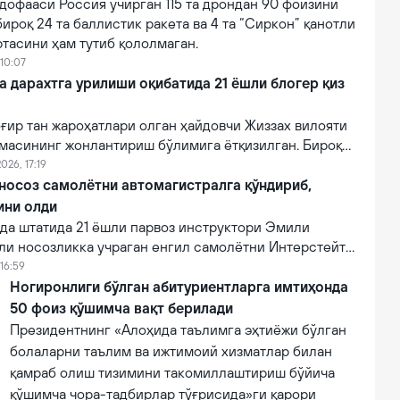
дофааси Россия учирган 115 та дрондан 90 фоизини
бироқ 24 та баллистик ракета ва 4 та “Сиркон” қанотли
тасини ҳам тутиб қололмаган.
 10:07
a дарахтга урилиши оқибатида 21 ёшли блогер қиз
ғир тан жароҳатлари олган ҳайдовчи Жиззах вилояти
масининг жонлантириш бўлимига ётқизилган. Бироқ
онидан кўрсатилган тиббий муолажаларга
026, 17:19
фот этган.
 носоз самолётни автомагистралга қўндириб,
ини олди
а штатида 21 ёшли парвоз инструктори Эмили
ли носозликка учраган енгил самолётни Интерстейт
алига муваффақиятли қўндириб, эҳтимолий йирик
16:59
ни олди.
Ногиронлиги бўлган абитуриентларга имтиҳонда
50 фоиз қўшимча вақт берилади
Президентнинг «Алоҳида таълимга эҳтиёжи бўлган
болаларни таълим ва ижтимоий хизматлар билан
қамраб олиш тизимини такомиллаштириш бўйича
қўшимча чора-тадбирлар тўғрисида»ги қарори