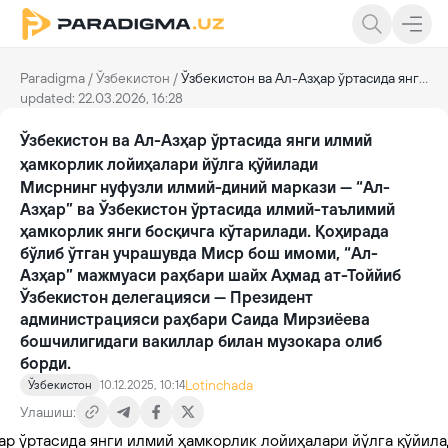
Paradigma
/
Ўзбекистон
/
Ўзбекистон ва Ал-Азҳар ўртасида янги илмий ҳамкорлик лойиҳалари йўлга қўйилади
updated: 22.03.2026, 16:28
Ўзбекистон ва Ал-Азҳар ўртасида янги илмий
ҳамкорлик лойиҳалари йўлга қўйилади
Мисрнинг нуфузли илмий-диний маркази — “Ал-
Азҳар” ва Ўзбекистон ўртасида илмий-таълимий
ҳамкорлик янги босқичга кўтарилади. Қоҳирада
бўлиб ўтган учрашувда Миср бош имоми, “Ал-
Азҳар” мажмуаси раҳбари шайх Аҳмад ат-Тоййиб
Ўзбекистон делегацияси — Президент
администрацияси раҳбари Саида Мирзиёева
бошчилигидаги вакиллар билан музокара олиб
борди.
Lotinchada
Ўзбекистон
10.12.2025, 10:14
Улашиш: