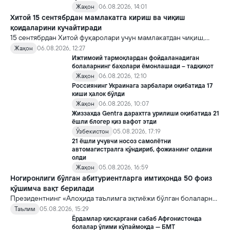
Жаҳон
06.08.2026, 14:01
Хитой 15 сентябрдан мамлакатга кириш ва чиқиш
қоидаларини кучайтиради
15 сентябрдан Хитой фуқаролари учун мамлакатдан чиқиш,
хорижликлар учун эса Хитойга кириш тартиби бўйича янги
Жаҳон
06.08.2026, 12:27
қоидалар кучга киради.
Ижтимоий тармоқлардан фойдаланадиган
болаларнинг баҳолари ёмонлашади – тадқиқот
Жаҳон
06.08.2026, 12:10
Россиянинг Украинага зарбалари оқибатида 17
киши ҳалок бўлди
Жаҳон
06.08.2026, 10:07
Жиззахда Gentra дарахтга урилиши оқибатида 21
ёшли блогер қиз вафот этди
Ўзбекистон
05.08.2026, 17:19
21 ёшли учувчи носоз самолётни
автомагистралга қўндириб, фожианинг олдини
олди
Жаҳон
05.08.2026, 16:59
Ногиронлиги бўлган абитуриентларга имтиҳонда 50 фоиз
қўшимча вақт берилади
Президентнинг «Алоҳида таълимга эҳтиёжи бўлган болаларни
таълим ва ижтимоий хизматлар билан қамраб олиш тизимини
Таълим
05.08.2026, 15:29
такомиллаштириш бўйича қўшимча чора-тадбирлар
Ёрдамлар қисқаргани сабаб Афғонистонда
тўғрисида»ги қарори билан инклюзив таълим соҳасида қатор
болалар ўлими кўпаймоқда — БМТ