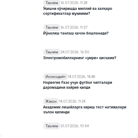
Таълим
16.07.2026, 11:28
Ўқишни кўчиришда миллий ва халқаро
сертификатлар муҳимми?
Таълим
16.07.2026, 11:37
Йўналиш танлаш қачон бошланади?
Таълим
24.07.2026, 16:50
Электромобилларнинг «умри» қисқами?
Иқтисодиёт
14.07.2026, 14:48
Норвегия Ғазо учун футбол чипталари
даромадини хайрия қилди
Жаҳон
14.07.2026, 11:24
Академик лицейларга кириш тест натижалари
эълон қилинди
Таълим
31.07.2026, 10:54