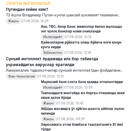
СЎНГГИ ЯНГИЛИКЛАР
Путиндан кейин ким?
73 ёшли Владимир Путин кучли шахсий ҳокимият тизимини
яратди, аммо ундан кейин ким келиши ва ҳокимиятни
Жаҳон
07.08.2026, 16:29
топшириш механизми ҳали ноаниқ. Таҳлилчилар фикрича, бу
Avo, TBC, Анор Банк: мижозлар билан ишлашда
Кремлда ворислик жангига олиб келиши мумкин.
энг қолоқ банклар номи очиқланди
Иқтисодиёт
07.08.2026, 16:16
Ҳайвонларни рўйхатга олиш бўйича янги қонун
кучга кирди
Ўзбекистон
07.08.2026, 12:14
Сунъий интеллект ёрдамида илк бор табиатда
учрамайдиган вируслар яратилди
Америкалик тадқиқотчилар сунъий интеллектдан фойдаланиб
16 та вирус яратди. Бу кашфиёт янги ютуқларга умид уйғотиш
Фан-технология
07.08.2026, 12:10
билан бирга, ундан нотўғри мақсадда фойдаланиш борасидаги
Марказий банк сохта банк ҳақида огоҳлантирди
хавотирларни ҳам кучайтирмоқда.
Иқтисодиёт
07.08.2026, 10:59
Таиланддаги мактабда юз берган отишмада икки
киши ҳалок бўлди
Жаҳон
07.08.2026, 10:42
АҚШда масжидга ўт қўйган шахсга айблов эълон
қилинди
Жаҳон
07.08.2026, 09:29
Хиросимага атом бомбаси ташланганига 81 йил
тўлди