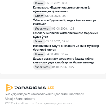
янги механизмлар жорий этилади.
Жаҳон
05.08.2026, 14:08
Каннаваро: «Ёрдамчиларимга ойликни ўз
чўнтагимдан тўлаяпман»
Спорт
05.08.2026, 13:31
Ўзбекистон Грузия ва Ироқдан ёқилғи импорт
қилмоқда
Ўзбекистон
05.08.2026, 11:24
Ғазодаги энг йирик оммавий жаноза маросими
бўлиб ўтди
Жаҳон
05.08.2026, 09:46
Испаниянинг Сеута анклавига 72 минг муҳожир
бостириб кирган
Жаҳон
04.08.2026, 18:26
Давлат органлари формасига ўхшаш кийим
кийганлик учун жавобгарлик белгиланмоқда
Ўзбекистон
04.08.2026, 14:29
Биз ҳақимизда
Реклама
Алоқа
Фойдаланиш шартлари
Махфийлик сиёсати
©2026 «Paradigma.uz». Барча ҳуқуқлар ҳимояланган.
