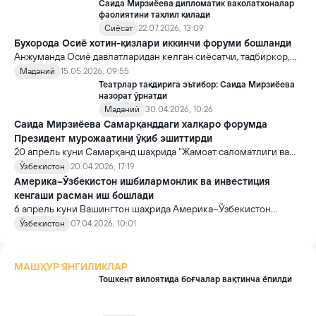
Саида Мирзиёева дипломатик ваколатхоналар
фаолиятини таҳлил қилади
Сиёсат
22.07.2026, 13:09
Бухорода Осиё хотин-қизлари иккинчи форуми бошланди
Анжуманда Осиё давлатларидан келган сиёсатчи, тадбиркор,
олима ва эксперт аёллар иштирок этмоқда.
Маданий
15.05.2026, 09:55
Театрлар тақдирига эътибор: Саида Мирзиёева
назорат ўрнатди
Маданий
30.04.2026, 10:26
Саида Мирзиёева Самарқанддаги халқаро форумда
Президент мурожаатини ўқиб эшиттирди
20 апрель куни Самарқанд шаҳрида “Жамоат саломатлиги ва
хавфсизлигини таъминлаш мақсадида трансмиллий
Ўзбекистон
20.04.2026, 17:19
наркотаҳдидларга қарши курашиш” мавзусида халқаро форум
Америка–Ўзбекистон ишбилармонлик ва инвестиция
ўз ишини бошлади.
кенгаши расман иш бошлади
6 апрель куни Вашингтон шаҳрида Америка–Ўзбекистон
ишбилармонлик ва инвестиция кенгаши расман ўз фаолиятини
Ўзбекистон
07.04.2026, 10:01
бошлади.
МАШҲУР ЯНГИЛИКЛАР
Тошкент вилоятида боғчалар вақтинча ёпилди