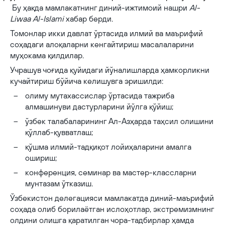
Бу ҳақда мамлакатнинг диний-ижтимоий нашри
Al-
Liwaa Al-Islami
хабар берди.
Томонлар икки давлат ўртасида илмий ва маърифий
соҳадаги алоқаларни кенгайтириш масалаларини
муҳокама қилдилар.
Учрашув чоғида қуйидаги йўналишларда ҳамкорликни
кучайтириш бўйича келишувга эришилди:
олиму мутахассислар ўртасида тажриба
алмашинуви дастурларини йўлга қўйиш;
ўзбек талабаларининг Ал-Азҳарда таҳсил олишини
қўллаб-қувватлаш;
қўшма илмий-тадқиқот лойиҳаларини амалга
ошириш;
конференция, семинар ва мастер-классларни
мунтазам ўтказиш.
Ўзбекистон делегацияси мамлакатда диний-маърифий
соҳада олиб борилаётган ислоҳотлар, экстремизмнинг
олдини олишга қаратилган чора-тадбирлар ҳамда