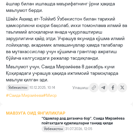
ёшлар билан ишлашда маърифатнинг ўрни ҳақида
маълумот берди.
Шайх Аҳмад ат-Тоййиб Ўзбекистон билан тарихий
ҳамкорликни юқори баҳолаб, икки томонлама илмий ва
таълимий алоқаларни янада чуқурлаштириш
зарурлигини қайд этди. Учрашув якунида қўшма илмий
лойиҳалар, академик алмашинувлар ҳамда талабалар
ва мутахассислар учун қўшимча грантлар ажратиш
бўйича келгусидаги режалар тасдиқланди.
Маълумот учун, Саида Мирзиёева 8 декабрь куни
Қоҳирадаги учрашув ҳақида ижтимоий тармоқларда
маълум қилган эди.
Улашиш:
Ўзбекистон
10.12.2025, 10:14
#Саида Мирзиёева
#Миср
МАВЗУГА ОИД ЯНГИЛИКЛАР
“Одамлар дод деганича бор”. Саида Мирзиёева
пойтахтдаги қурилишларни танқид қилди
Ўзбекистон
31.07.2026, 12:05