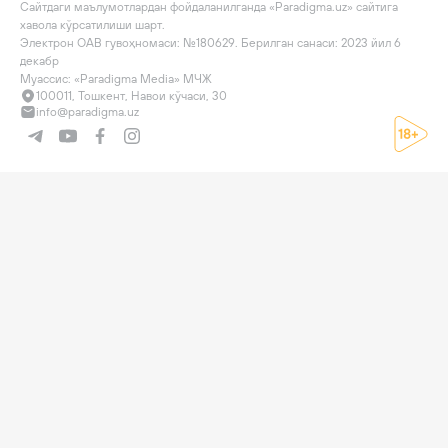
Сайтдаги маълумотлардан фойдаланилганда «Paradigma.uz» сайтига 
хавола кўрсатилиши шарт.

Электрон ОАВ гувоҳномаси: №180629. Берилган санаси: 2023 йил 6 
декабр

Муассис: «Paradigma Media» МЧЖ
100011, Тошкент, Навои кўчаси, 30
info@paradigma.uz