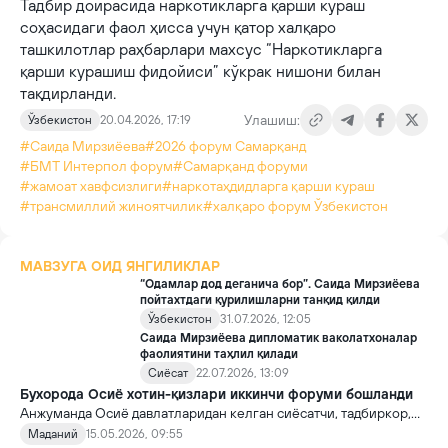
Тадбир доирасида наркотикларга қарши кураш
соҳасидаги фаол ҳисса учун қатор халқаро
ташкилотлар раҳбарлари махсус “Наркотикларга
қарши курашиш фидойиси” кўкрак нишони билан
тақдирланди.
Улашиш:
Ўзбекистон
20.04.2026, 17:19
#Саида Мирзиёева
#2026 форум Самарқанд
#БМТ Интерпол форум
#Самарқанд форуми
#жамоат хавфсизлиги
#наркотаҳдидларга қарши кураш
#трансмиллий жиноятчилик
#халқаро форум Ўзбекистон
МАВЗУГА ОИД ЯНГИЛИКЛАР
“Одамлар дод деганича бор”. Саида Мирзиёева
пойтахтдаги қурилишларни танқид қилди
Ўзбекистон
31.07.2026, 12:05
Саида Мирзиёева дипломатик ваколатхоналар
фаолиятини таҳлил қилади
Сиёсат
22.07.2026, 13:09
Бухорода Осиё хотин-қизлари иккинчи форуми бошланди
Анжуманда Осиё давлатларидан келган сиёсатчи, тадбиркор,
олима ва эксперт аёллар иштирок этмоқда.
Маданий
15.05.2026, 09:55