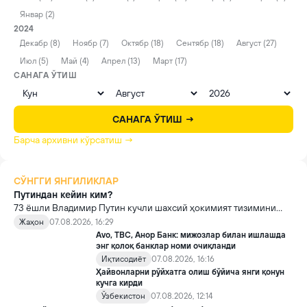
Январ (2)
2024
Декабр (8)
Ноябр (7)
Октябр (18)
Сентябр (18)
Август (27)
Июл (5)
Май (4)
Апрел (13)
Март (17)
САНАГА ЎТИШ
САНАГА ЎТИШ →
Барча архивни кўрсатиш →
СЎНГГИ ЯНГИЛИКЛАР
Путиндан кейин ким?
73 ёшли Владимир Путин кучли шахсий ҳокимият тизимини
яратди, аммо ундан кейин ким келиши ва ҳокимиятни
Жаҳон
07.08.2026, 16:29
топшириш механизми ҳали ноаниқ. Таҳлилчилар фикрича, бу
Avo, TBC, Анор Банк: мижозлар билан ишлашда
Кремлда ворислик жангига олиб келиши мумкин.
энг қолоқ банклар номи очиқланди
Иқтисодиёт
07.08.2026, 16:16
Ҳайвонларни рўйхатга олиш бўйича янги қонун
кучга кирди
Ўзбекистон
07.08.2026, 12:14