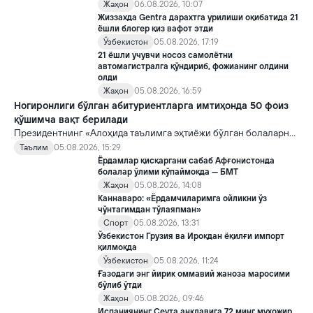
Жаҳон
06.08.2026, 10:07
Жиззахда Gentra дарахтга урилиши оқибатида 21
ёшли блогер қиз вафот этди
Ўзбекистон
05.08.2026, 17:19
21 ёшли учувчи носоз самолётни
автомагистралга қўндириб, фожианинг олдини
олди
Жаҳон
05.08.2026, 16:59
Ногиронлиги бўлган абитуриентларга имтиҳонда 50 фоиз
қўшимча вақт берилади
Президентнинг «Алоҳида таълимга эҳтиёжи бўлган болаларни
таълим ва ижтимоий хизматлар билан қамраб олиш тизимини
Таълим
05.08.2026, 15:29
такомиллаштириш бўйича қўшимча чора-тадбирлар
Ёрдамлар қисқаргани сабаб Афғонистонда
тўғрисида»ги қарори билан инклюзив таълим соҳасида қатор
болалар ўлими кўпаймоқда — БМТ
янги механизмлар жорий этилади.
Жаҳон
05.08.2026, 14:08
Каннаваро: «Ёрдамчиларимга ойликни ўз
чўнтагимдан тўлаяпман»
Спорт
05.08.2026, 13:31
Ўзбекистон Грузия ва Ироқдан ёқилғи импорт
қилмоқда
Ўзбекистон
05.08.2026, 11:24
Ғазодаги энг йирик оммавий жаноза маросими
бўлиб ўтди
Жаҳон
05.08.2026, 09:46
Испаниянинг Сеута анклавига 72 минг муҳожир