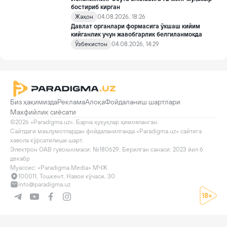
бостириб кирган
Жаҳон
04.08.2026, 18:26
Давлат органлари формасига ўхшаш кийим
кийганлик учун жавобгарлик белгиланмоқда
Ўзбекистон
04.08.2026, 14:29
Биз ҳақимизда
Реклама
Алоқа
Фойдаланиш шартлари
Махфийлик сиёсати
©2026 «Paradigma.uz». Барча ҳуқуқлар ҳимояланган.

Сайтдаги маълумотлардан фойдаланилганда «Paradigma.uz» сайтига 
хавола кўрсатилиши шарт.

Электрон ОАВ гувоҳномаси: №180629. Берилган санаси: 2023 йил 6 
декабр

Муассис: «Paradigma Media» МЧЖ
100011, Тошкент, Навои кўчаси, 30
info@paradigma.uz