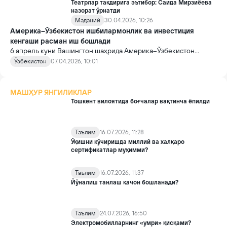
Театрлар тақдирига эътибор: Саида Мирзиёева
назорат ўрнатди
Маданий
30.04.2026, 10:26
Америка–Ўзбекистон ишбилармонлик ва инвестиция
кенгаши расман иш бошлади
6 апрель куни Вашингтон шаҳрида Америка–Ўзбекистон
ишбилармонлик ва инвестиция кенгаши расман ўз фаолиятини
Ўзбекистон
07.04.2026, 10:01
бошлади.
МАШҲУР ЯНГИЛИКЛАР
Тошкент вилоятида боғчалар вақтинча ёпилди
Таълим
16.07.2026, 11:28
Ўқишни кўчиришда миллий ва халқаро
сертификатлар муҳимми?
Таълим
16.07.2026, 11:37
Йўналиш танлаш қачон бошланади?
Таълим
24.07.2026, 16:50
Электромобилларнинг «умри» қисқами?