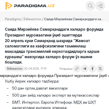
Paradigma
/
Ўзбекистон
/
Саида Мирзиёева Самарқанддаги халқаро форумда Президент мурожаатини ўқиб эшиттирди
Саида Мирзиёева Самарқанддаги халқаро форумда
Президент мурожаатини ўқиб эшиттирди
20 апрель куни Самарқанд шаҳрида “Жамоат
саломатлиги ва хавфсизлигини таъминлаш
мақсадида трансмиллий наркотаҳдидларга қарши
курашиш” мавзусида халқаро форум ўз ишини
бошлади.
Улашиш:
Ўзбекистон
20.04.2026, 17:19
Ушбу йирик халқаро тадбирда:
50 дан ортиқ давлат вакиллари
500 дан зиёд халқаро эксперт ва мутахассислар
БМТ, Интерпол, Европа Иттифоқи, МДҲ ва ШҲТ
делегатлари иштирок этмоқда.