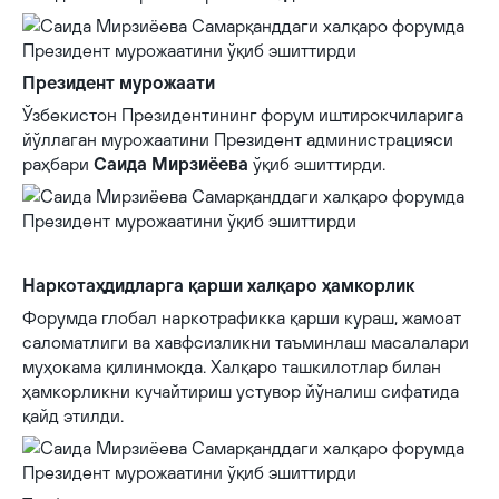
Президент мурожаати
Ўзбекистон Президентининг форум иштирокчиларига
йўллаган мурожаатини Президент администрацияси
раҳбари
Саида Мирзиёева
ўқиб эшиттирди.
Наркотаҳдидларга қарши халқаро ҳамкорлик
Форумда глобал наркотрафикка қарши кураш, жамоат
саломатлиги ва хавфсизликни таъминлаш масалалари
муҳокама қилинмоқда. Халқаро ташкилотлар билан
ҳамкорликни кучайтириш устувор йўналиш сифатида
қайд этилди.