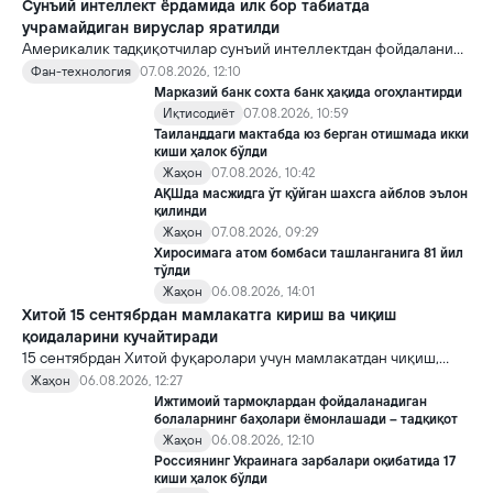
Сунъий интеллект ёрдамида илк бор табиатда
учрамайдиган вируслар яратилди
Америкалик тадқиқотчилар сунъий интеллектдан фойдаланиб
16 та вирус яратди. Бу кашфиёт янги ютуқларга умид уйғотиш
Фан-технология
07.08.2026, 12:10
билан бирга, ундан нотўғри мақсадда фойдаланиш борасидаги
Марказий банк сохта банк ҳақида огоҳлантирди
хавотирларни ҳам кучайтирмоқда.
Иқтисодиёт
07.08.2026, 10:59
Таиланддаги мактабда юз берган отишмада икки
киши ҳалок бўлди
Жаҳон
07.08.2026, 10:42
АҚШда масжидга ўт қўйган шахсга айблов эълон
қилинди
Жаҳон
07.08.2026, 09:29
Хиросимага атом бомбаси ташланганига 81 йил
тўлди
Жаҳон
06.08.2026, 14:01
Хитой 15 сентябрдан мамлакатга кириш ва чиқиш
қоидаларини кучайтиради
15 сентябрдан Хитой фуқаролари учун мамлакатдан чиқиш,
хорижликлар учун эса Хитойга кириш тартиби бўйича янги
Жаҳон
06.08.2026, 12:27
қоидалар кучга киради.
Ижтимоий тармоқлардан фойдаланадиган
болаларнинг баҳолари ёмонлашади – тадқиқот
Жаҳон
06.08.2026, 12:10
Россиянинг Украинага зарбалари оқибатида 17
киши ҳалок бўлди