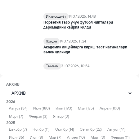
Иқтисодиёт
14.07.2026, 14:48
Норвегия Ғазо учун футбол чипталари
даромадини хайрия қилди
Жаҳон
14.07.2026, 11:24
Академик лицейларга кириш тест натижалари
эълон қилинди
Таълим
31.07.2026, 10:54
АРХИВ
2026
Август (34)
Июл (180)
Июн (193)
Май (175)
Апрел (100)
Март (7)
Феврал (3)
Январ (3)
2025
Декабр (7)
Ноябр (11)
Октябр (14)
Сентябр (22)
Август (44)
Июл (36)
Июн (8)
Май (7)
Апрел (10)
Март (3)
Феврал (11)