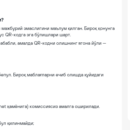
и?
мажбурий эмаслигини маълум қилган. Бироқ қонунга
сус QR-кодга эга бўлишлари шарт.
абабли, амалда QR-кодни олишнинг ягона йўли —
бепул. Бироқ маблағларни ечиб олишда қуйидаги
net ҳамёнига) комиссиясиз амалга оширилади.
бул қилинмайди;