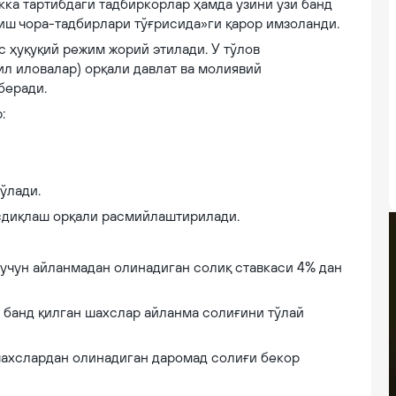
кка тартибдаги тадбиркорлар ҳамда ўзини ўзи банд
иш чора-тадбирлари тўғрисида»ги қарор имзоланди.
с ҳуқуқий режим жорий этилади. У тўлов
л иловалар) орқали давлат ва молиявий
беради.
:
ўлади.
сдиқлаш орқали расмийлаштирилади.
 учун айланмадан олинадиган солиқ ставкаси 4% дан
 банд қилган шахслар айланма солиғини тўлай
шахслардан олинадиган даромад солиғи бекор