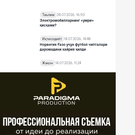
Таълим
24.07.2026, 16:50
Электромобилларнинг «умри»
қисқами?
Иқтисодиёт
14.07.2026, 14:48
Норвегия Ғазо учун футбол чипталари
даромадини хайрия қилди
Жаҳон
14.07.2026, 11:24