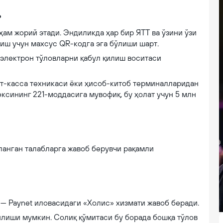
?
ам жорий этади. Эндиликда ҳар бир ЯТТ ва ўзини ўзи
лиш учун махсус QR-кодга эга бўлиши шарт.
 электрон тўловларни қабул қилиш воситаси
ат-касса техникаси ёки ҳисоб-китоб терминалларидан
сининг 221-моддасига мувофиқ, бу ҳолат учун 5 млн
ланган талабларга жавоб берувчи рақамли
 — Paynet иловасидаги «Холис» хизмати жавоб беради.
лиши мумкин. Солиқ қўмитаси бу борада бошқа тўлов