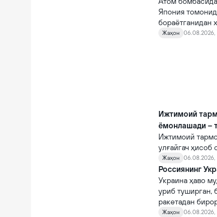
Атом бомбасида
Япония томонид
бораётганидан х
Жаҳон
06.08.2026, 
Ижтимоий тарм
ёмонлашади – 
Ижтимоий тармо
улғайгач ҳисоб 
қийналишади.
Жаҳон
06.08.2026, 
Россиянинг Укр
Украина ҳаво му
уриб туширган, 
ракетадан бирор
Жаҳон
06.08.2026,