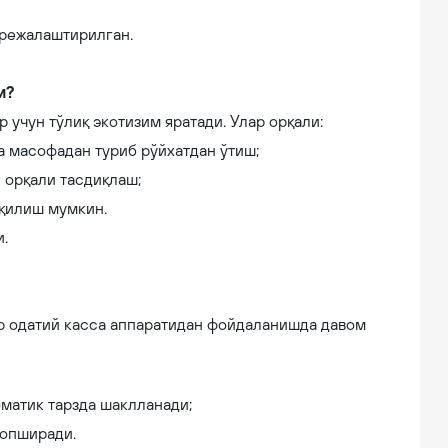
 режалаштирилган.
и?
учун тўлиқ экотизим яратади. Улар орқали:
а масофадан туриб рўйхатдан ўтиш;
 орқали тасдиқлаш;
 қилиш мумкин.
.
лар одатий касса аппаратидан фойдаланишда давом
оматик тарзда шаклланади;
топширади.