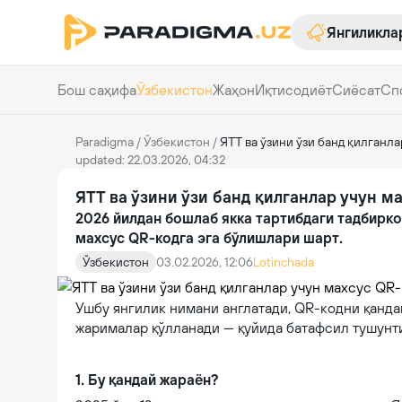
Янгиликла
Бош саҳифа
Ўзбекистон
Жаҳон
Иқтисодиёт
Сиёсат
Сп
Paradigma
/
Ўзбекистон
/
ЯТТ ва ўзини ўзи банд қилганла
updated: 22.03.2026, 04:32
ЯТТ ва ўзини ўзи банд қилганлар учун м
2026 йилдан бошлаб якка тартибдаги тадбирко
махсус QR-кодга эга бўлишлари шарт.
Ўзбекистон
03.02.2026, 12:06
Lotinchada
Ушбу янгилик нимани англатади, QR-кодни қанда
жарималар қўлланади — қуйида батафсил тушунт
1. Бу қандай жараён?