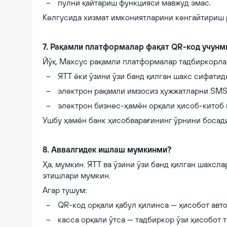
пулни қайтариш функцияси мавжуд эмас.
Келгусида хизмат имкониятларини кенгайтириш
7. Рақамли платформалар фақат QR-код учунм
Йўқ. Махсус рақамли платформалар тадбиркорлар 
ЯТТ ёки ўзини ўзи банд қилган шахс сифатид
электрон рақамли имзосиз ҳужжатларни SMS
электрон бизнес-ҳамён орқали ҳисоб-китоб
Ушбу ҳамён банк ҳисобварағининг ўрнини босади
8. Аввалгидек ишлаш мумкинми?
Ҳа, мумкин. ЯТТ ва ўзини ўзи банд қилган шахс
этишлари мумкин.
Агар тушум:
QR-код орқали қабул қилинса — ҳисобот авт
касса орқали ўтса — тадбиркор ўзи ҳисобот 