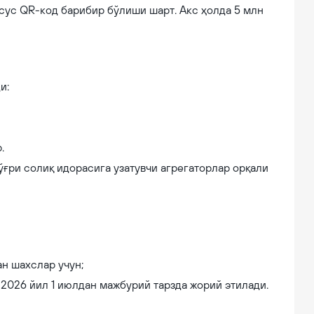
хсус QR-код барибир бўлиши шарт. Акс ҳолда 5 млн
и:
.
ўғри солиқ идорасига узатувчи агрегаторлар орқали
ан шахслар учун;
 2026 йил 1 июлдан мажбурий тарзда жорий этилади.