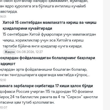
н омон қолганлар халқаро ҳамжамият, жумладан,
ан ядро қуролига эга бўлишга интилиш кучайиб
авотирда.
14:01
Хитой 15 сентябрдан мамлакатга кириш ва чиқиш
қоидаларини кучайтиради
15 сентябрдан Хитой фуқаролари учун мамлакатдан
чиқиш, хорижликлар учун эса Хитойга кириш
тартиби бўйича янги қоидалар кучга киради.
Жаҳон
06.08.2026, 12:27
оқлардан фойдаланадиган болаларнинг баҳолари
тадқиқот
қлардан эрта фойдаланишни бошлаган болалар,
очган тенгдошларига қараганда мактабда кўпроқ
12:10
аинага зарбалари оқибатида 17 киши ҳалок бўлди
дофааси Россия учирган 115 та дрондан 90 фоизини
бироқ 24 та баллистик ракета ва 4 та “Сиркон” қанотли
тасини ҳам тутиб қололмаган.
 10:07