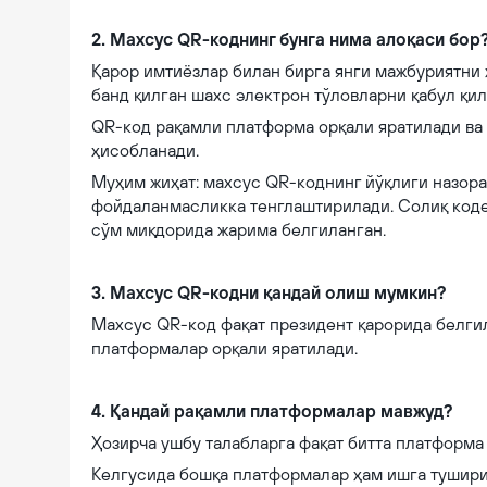
2. Махсус QR-коднинг бунга нима алоқаси бор
Қарор имтиёзлар билан бирга янги мажбуриятни ҳ
банд қилган шахс электрон тўловларни қабул қи
QR-код рақамли платформа орқали яратилади ва
ҳисобланади.
Муҳим жиҳат: махсус QR-коднинг йўқлиги назор
фойдаланмасликка тенглаштирилади. Солиқ кодек
сўм миқдорида жарима белгиланган.
3. Махсус QR-кодни қандай олиш мумкин?
Махсус QR-код фақат президент қарорида белги
платформалар орқали яратилади.
4. Қандай рақамли платформалар мавжуд?
Ҳозирча ушбу талабларга фақат битта платформа
Келгусида бошқа платформалар ҳам ишга тушири