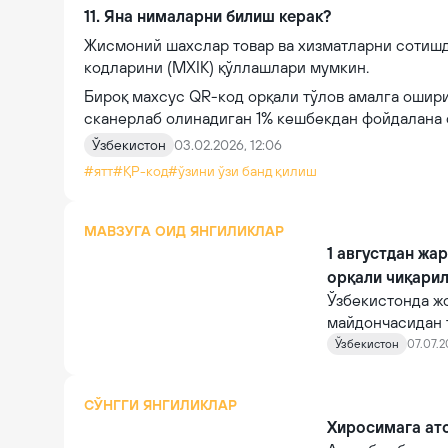
11. Яна нималарни билиш керак?
Жисмоний шахслар товар ва хизматларни сотишд
кодларини (MXIK) қўллашлари мумкин.
Бироқ махсус QR-код орқали тўлов амалга ошири
сканерлаб олинадиган 1% кешбекдан фойдалана 
Ўзбекистон
03.02.2026, 12:06
#ятт
#ҚР-код
#ўзини ўзи банд қилиш
МАВЗУГА ОИД ЯНГИЛИКЛАР
1 августдан ж
орқали чиқари
Ўзбекистонда ж
майдончасидан 
электрон шаклга
Ўзбекистон
07.07.2
СЎНГГИ ЯНГИЛИКЛАР
Хиросимага ато