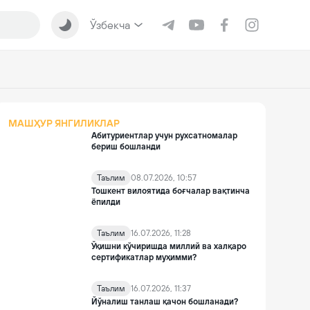
Ўзбекча
МАШҲУР ЯНГИЛИКЛАР
Абитуриентлар учун рухсатномалар
бериш бошланди
Таълим
08.07.2026, 10:57
Тошкент вилоятида боғчалар вақтинча
ёпилди
Таълим
16.07.2026, 11:28
Ўқишни кўчиришда миллий ва халқаро
сертификатлар муҳимми?
Таълим
16.07.2026, 11:37
Йўналиш танлаш қачон бошланади?