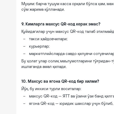
Муҳим: барча тушум касса орқали бўлса ҳам, ма
сўм жарима қўлланади.
9. Кимларга махсус QR-код керак эмас?
Қуйидагилар учун махсус QR-код талаб этилмайд
такси ҳайдовчилари;
курьерлар;
маркетплейсларда савдо қилувчи сотувчилар
Бу ҳолат улар солиқ маълумотларини тўғридан-т
ишлаганда амал қилади.
10. Махсус ва ягона QR-код бир хилми?
Йўқ, бу иккиси турли воситалар:
махсус QR-код — ЯТТ ва ўзини ўзи банд қилг
ягона QR-код — юридик шахслар учун бўлиб,