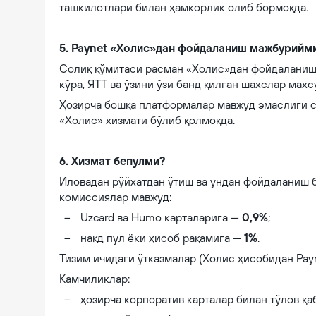
ташкилотлари билан ҳамкорлик олиб бормоқда.
5. Paynet «Холис»дан фойдаланиш мажбурийм
Солиқ қўмитаси расман «Холис»дан фойдаланиш 
кўра, ЯТТ ва ўзини ўзи банд қилган шахслар мах
Ҳозирча бошқа платформалар мавжуд эмаслиги с
«Холис» хизмати бўлиб қолмоқда.
6. Хизмат бепулми?
Иловадан рўйхатдан ўтиш ва ундан фойдаланиш 
комиссиялар мавжуд:
Uzcard ва Humo карталарига —
0,9%
;
нақд пул ёки ҳисоб рақамига —
1%
.
Тизим ичидаги ўтказмалар (Холис ҳисобидан Pay
Камчиликлар:
ҳозирча корпоратив карталар билан тўлов қа