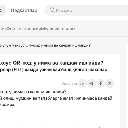
р
Подкастлар
орт
Фан-технология
Маданий
Таълим
р учун махсус QR-код: у нима ва қандай ишлайди?
ахсус QR-код: у нима ва қандай ишлайди?
рлар (ЯТТ) ҳамда ўзини ўзи банд қилган шахслар
Улашиш:
й олиш мумкин ва талабларга амал қилинмаса қандай
ирамиз.