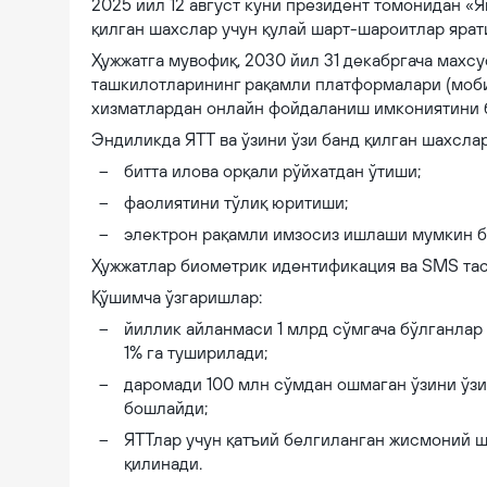
2025 йил 12 август куни президент томонидан «Я
қилган шахслар учун қулай шарт-шароитлар ярат
Ҳужжатга мувофиқ, 2030 йил 31 декабргача махсу
ташкилотларининг рақамли платформалари (моби
хизматлардан онлайн фойдаланиш имкониятини 
Эндиликда ЯТТ ва ўзини ўзи банд қилган шахслар
битта илова орқали рўйхатдан ўтиши;
фаолиятини тўлиқ юритиши;
электрон рақамли имзосиз ишлаши мумкин б
Ҳужжатлар биометрик идентификация ва SMS та
Қўшимча ўзгаришлар:
йиллик айланмаси 1 млрд сўмгача бўлганлар
1% га туширилади;
даромади 100 млн сўмдан ошмаган ўзини ўзи
бошлайди;
ЯТТлар учун қатъий белгиланган жисмоний 
қилинади.