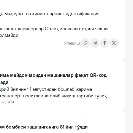
а маҳсулот ва хизматларнинг идентификация
лганда, харидорлар Солиқ иловаси орқали чекни
олмайди.
Улашиш:
арима майдончасидан машиналар фақат QR-код
лади
орий йилнинг 1 августидан бошлаб жарима
транспорт воситасини олиб чиқиш тартиби тўлиқ
 ўтказилади.
026, 14:14
м бомбаси ташланганига 81 йил тўлди