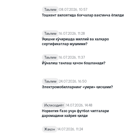
Таълим
08.07.2026, 10:57
Тошкент вилоятида боғчалар вақтинча ёпилди
Таълим
16.07.2026, 11:28
Ўқишни кўчиришда миллий ва халқаро
сертификатлар муҳимми?
Таълим
16.07.2026, 11:37
Йўналиш танлаш қачон бошланади?
Таълим
24.07.2026, 16:50
Электромобилларнинг «умри» қисқами?
Иқтисодиёт
14.07.2026, 14:48
Норвегия Ғазо учун футбол чипталари
даромадини хайрия қилди
Жаҳон
14.07.2026, 11:24