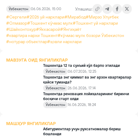
Yil boshidan beri poytaxtda uylar narxi qanday o‘zgardi?
Улашиш:
Ўзбекистон
06.06.2026, 15:00
#Сергели
#2026 уй нархлари
#Мирабод
#Мирзо Улуғбек
#Олмазор
#Тошкент кўчмас мулк
#Тошкент уй нархлари
#Шайхонтоҳур
#Яккасарой
#Янгиҳаёт
#квартира нархи Тошкент
#кўчмас мулк бозори Ўзбекистон
#нотурар объектлар
#ҳовли нархлари
МАВЗУГА ОИД ЯНГИЛИКЛАР
Тошкентда 12 та сунъий кўл барпо этилади
Ўзбекистон
06.07.2026, 12:25
Тошкентда энг қиммат ва энг арзон квартиралар
қайси туманда?
Ўзбекистон
26.06.2026, 17:14
Тошкентда реновация лойиҳаларининг биринчи
босқичи старт олди
Ўзбекистон
16.06.2026, 18:24
МАШҲУР ЯНГИЛИКЛАР
Абитуриентлар учун рухсатномалар бериш
бошланди