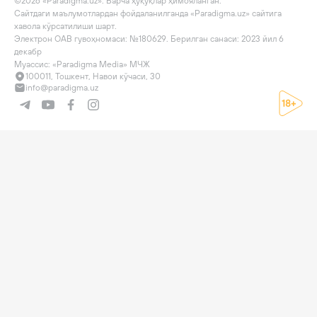
©2026 «Paradigma.uz». Барча ҳуқуқлар ҳимояланган.

Сайтдаги маълумотлардан фойдаланилганда «Paradigma.uz» сайтига 
хавола кўрсатилиши шарт.

Электрон ОАВ гувоҳномаси: №180629. Берилган санаси: 2023 йил 6 
декабр

Муассис: «Paradigma Media» МЧЖ
100011, Тошкент, Навои кўчаси, 30
info@paradigma.uz