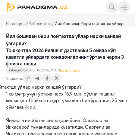
Paradigma
/
Ўзбекистон
/
Йил бошидан бери пойтахтда уйлар нархи қандай ўзгарди?
Йил бошидан бери пойтахтда уйлар нархи қандай
ўзгарди?
Тошкентда 2026 йилнинг дастлабки 5 ойида кўп
қаватли уйлардаги хонадонларнинг ўртача нархи 3
фоизга ошди.
Lotinchada
Ўзбекистон
06.06.2026, 15:00
Улашиш:
1 кв метр учун ўртача нарх 16,9 млн сўмни ташкил
қилмоқда. Шайхонтоҳур туманида бу кўрсаткич 25 млн
сўмгача
ўсди.
Январга нисбатан энг юқори ўсиш Олмазор ва
Яккасарой туманларида кузатилди. Сергели ва
Янгиҳаёт туманларида эса нарх деярли ўзгармади.