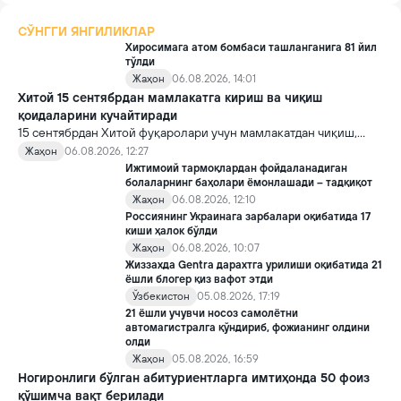
СЎНГГИ ЯНГИЛИКЛАР
Хиросимага атом бомбаси ташланганига 81 йил
тўлди
Жаҳон
06.08.2026, 14:01
Хитой 15 сентябрдан мамлакатга кириш ва чиқиш
қоидаларини кучайтиради
15 сентябрдан Хитой фуқаролари учун мамлакатдан чиқиш,
хорижликлар учун эса Хитойга кириш тартиби бўйича янги
Жаҳон
06.08.2026, 12:27
қоидалар кучга киради.
Ижтимоий тармоқлардан фойдаланадиган
болаларнинг баҳолари ёмонлашади – тадқиқот
Жаҳон
06.08.2026, 12:10
Россиянинг Украинага зарбалари оқибатида 17
киши ҳалок бўлди
Жаҳон
06.08.2026, 10:07
Жиззахда Gentra дарахтга урилиши оқибатида 21
ёшли блогер қиз вафот этди
Ўзбекистон
05.08.2026, 17:19
21 ёшли учувчи носоз самолётни
автомагистралга қўндириб, фожианинг олдини
олди
Жаҳон
05.08.2026, 16:59
Ногиронлиги бўлган абитуриентларга имтиҳонда 50 фоиз
қўшимча вақт берилади