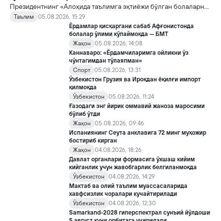
Президентнинг «Алоҳида таълимга эҳтиёжи бўлган болаларни
таълим ва ижтимоий хизматлар билан қамраб олиш тизимини
Таълим
05.08.2026, 15:29
такомиллаштириш бўйича қўшимча чора-тадбирлар
Ёрдамлар қисқаргани сабаб Афғонистонда
тўғрисида»ги қарори билан инклюзив таълим соҳасида қатор
болалар ўлими кўпаймоқда — БМТ
янги механизмлар жорий этилади.
Жаҳон
05.08.2026, 14:08
Каннаваро: «Ёрдамчиларимга ойликни ўз
чўнтагимдан тўлаяпман»
Спорт
05.08.2026, 13:31
Ўзбекистон Грузия ва Ироқдан ёқилғи импорт
қилмоқда
Ўзбекистон
05.08.2026, 11:24
Ғазодаги энг йирик оммавий жаноза маросими
бўлиб ўтди
Жаҳон
05.08.2026, 09:46
Испаниянинг Сеута анклавига 72 минг муҳожир
бостириб кирган
Жаҳон
04.08.2026, 18:26
Давлат органлари формасига ўхшаш кийим
кийганлик учун жавобгарлик белгиланмоқда
Ўзбекистон
04.08.2026, 14:29
Мактаб ва олий таълим муассасаларида
хавфсизлик чоралари кучайтирилади
Ўзбекистон
04.08.2026, 12:30
Samarkand-2028 гиперспектрал сунъий йўлдоши
5 август куни орбитага учирилади