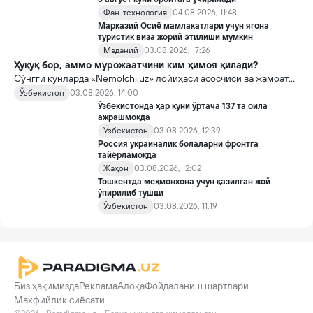
Фан-технология
04.08.2026, 11:48
Марказий Осиё мамлакатлари учун ягона
туристик виза жорий этилиши мумкин
Маданий
03.08.2026, 17:26
Ҳуқуқ бор, аммо мурожаатчини ким ҳимоя қилади?
Сўнгги кунларда «Nemolchi.uz» лойиҳаси асосчиси ва жамоат
фаоли Ирина Матвиенко билан боғлиқ воқеа жамоатчиликда
Ўзбекистон
03.08.2026, 14:00
кенг муҳокама қилинмоқда.
Ўзбекистонда ҳар куни ўртача 137 та оила
ажрашмоқда
Ўзбекистон
03.08.2026, 12:39
Россия украиналик болаларни фронтга
тайёрламоқда
Жаҳон
03.08.2026, 12:02
Тошкентда меҳмонхона учун қазилган жой
ўпирилиб тушди
Ўзбекистон
03.08.2026, 11:19
Биз ҳақимизда
Реклама
Алоқа
Фойдаланиш шартлари
Махфийлик сиёсати