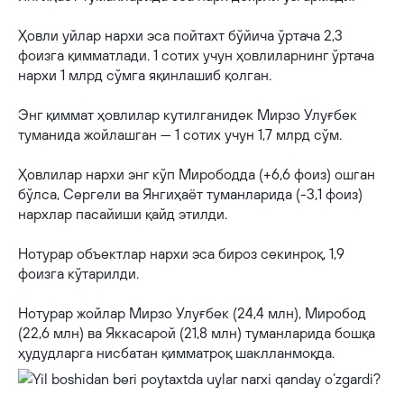
Ҳовли уйлар нархи эса пойтахт бўйича ўртача 2,3
фоизга қимматлади. 1 сотих учун ҳовлиларнинг ўртача
нархи 1 млрд сўмга яқинлашиб қолган.
Энг қиммат ҳовлилар кутилганидек Мирзо Улуғбек
туманида жойлашган — 1 сотих учун 1,7 млрд сўм.
Ҳовлилар нархи энг кўп Мирободда (+6,6 фоиз) ошган
бўлса, Сергели ва Янгиҳаёт туманларида (-3,1 фоиз)
нархлар пасайиши қайд этилди.
Нотурар объектлар нархи эса бироз секинроқ, 1,9
фоизга кўтарилди.
Нотурар жойлар Мирзо Улуғбек (24,4 млн), Миробод
(22,6 млн) ва Яккасарой (21,8 млн) туманларида бошқа
ҳудудларга нисбатан қимматроқ шаклланмоқда.