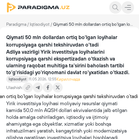
Paradigma
/
Iqtisodiyot
/
Qiymati 50 mln dollardan ortiq bo‘lgan loyihalar korrupsiyaga qarshi tekshiruvdan o‘tadi
Qiymati 50 mln dollardan ortiq bo‘lgan loyihalar
korrupsiyaga qarshi tekshiruvdan o‘tadi
Adliya vazirligi Yirik investitsiya loyihalarini
korrupsiyaga qarshi ekspertizadan o‘tkazish va
ularning raqobat muhitiga ta’sirini baholash tartibi
to‘g‘risidagi yo‘riqnomani davlat ro‘yxatidan o‘tkazdi.
Кириллчада
Iqtisodiyot
11.05.2026, 12:55
Ulashish:
Yirik investitsiya loyihasi moliyaviy resurslar qiymati
kamida 50,0 mln AQSH dollari ekvivalentida jalb etilgan
holda amalga oshiriladigan, iqtisodiy va ijtimoiy
ahamiyatga ega obyektlar, xizmatlar yoki boshqa
infratuzilmani yaratish, kengaytirish yoki modernizatsiya
qilishga qaratilgan investitsiya loyihalari hisoblanadi.