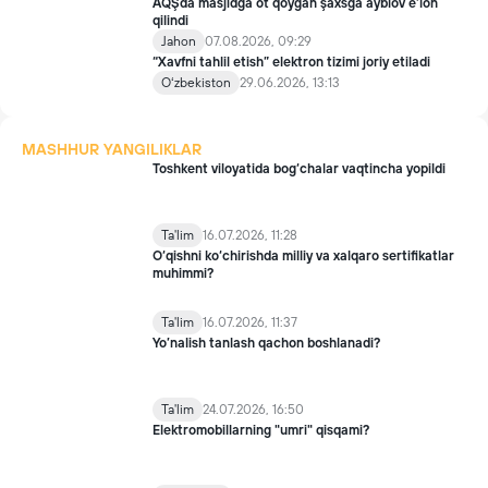
AQŞda masjidga öt qöygan şaxsga ayblov e’lon
qilindi
Jahon
07.08.2026, 09:29
“Xavfni tahlil etish” elektron tizimi joriy etiladi
Oʻzbekiston
29.06.2026, 13:13
MASHHUR YANGILIKLAR
Toshkent viloyatida bog‘chalar vaqtincha yopildi
Ta'lim
16.07.2026, 11:28
O‘qishni ko‘chirishda milliy va xalqaro sertifikatlar
muhimmi?
Ta'lim
16.07.2026, 11:37
Yo’nalish tanlash qachon boshlanadi?
Ta'lim
24.07.2026, 16:50
Elektromobillarning "umri" qisqami?