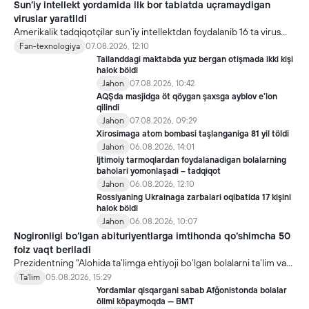
Sun’iy intellekt yordamida ilk bor tabiatda uçramaydigan
viruslar yaratildi
Amerikalik tadqiqotçilar sun’iy intellektdan foydalanib 16 ta virus
yaratdi. Bu kaşfiyot yangi yutuqlarga umid uyğotiş bilan birga,
Fan-texnologiya
07.08.2026, 12:10
undan notöğri maqsadda foydalaniliş borasidagi xavotirlarni ham
Tailanddagi maktabda yuz bergan otişmada ikki kişi
kuçaytirmoqda.
halok böldi
Jahon
07.08.2026, 10:42
AQŞda masjidga öt qöygan şaxsga ayblov e’lon
qilindi
Jahon
07.08.2026, 09:29
Xirosimaga atom bombasi taşlanganiga 81 yil töldi
Jahon
06.08.2026, 14:01
Ijtimoiy tarmoqlardan foydalanadigan bolalarning
baholari yomonlaşadi – tadqiqot
Jahon
06.08.2026, 12:10
Rossiyaning Ukrainaga zarbalari oqibatida 17 kişini
halok böldi
Jahon
06.08.2026, 10:07
Nogironligi bo‘lgan abituriyentlarga imtihonda qo‘shimcha 50
foiz vaqt beriladi
Prezidentning "Alohida ta’limga ehtiyoji bo‘lgan bolalarni ta’lim va
ijtimoiy xizmatlar bilan qamrab olish tizimini takomillashtirish
Ta'lim
05.08.2026, 15:29
bo‘yicha qo‘shimcha chora-tadbirlar to‘g‘risida"gi qarori bilan
Yordamlar qisqargani sabab Afğonistonda bolalar
inklyuziv ta’lim sohasida qator yangi mexanizmlar joriy etilmoqda.
ölimi köpaymoqda — BMT