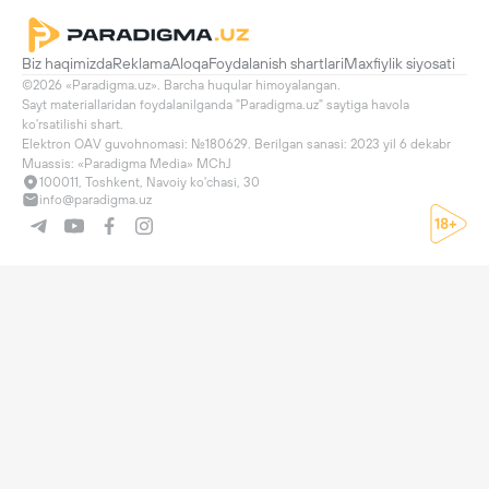
Biz haqimizda
Reklama
Aloqa
Foydalanish shartlari
Maxfiylik siyosati
©2026 «Paradigma.uz». Barcha huqular himoyalangan.

Sayt materiallaridan foydalanilganda "Paradigma.uz" saytiga havola 
ko'rsatilishi shart.

Elektron OAV guvohnomasi: №180629. Berilgan sanasi: 2023 yil 6 dekabr

Muassis: «Paradigma Media» MChJ
100011, Toshkent, Navoiy ko'chasi, 30
info@paradigma.uz