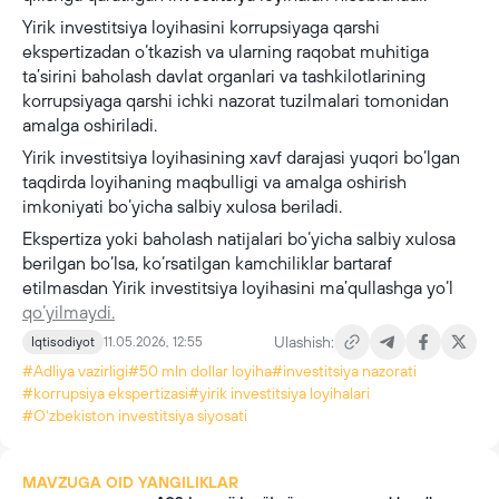
Yirik investitsiya loyihasini korrupsiyaga qarshi
ekspertizadan o‘tkazish va ularning raqobat muhitiga
ta’sirini baholash davlat organlari va tashkilotlarining
korrupsiyaga qarshi ichki nazorat tuzilmalari tomonidan
amalga oshiriladi.
Yirik investitsiya loyihasining xavf darajasi yuqori bo‘lgan
taqdirda loyihaning maqbulligi va amalga oshirish
imkoniyati bo‘yicha salbiy xulosa beriladi.
Ekspertiza yoki baholash natijalari bo‘yicha salbiy xulosa
berilgan bo‘lsa, ko‘rsatilgan kamchiliklar bartaraf
etilmasdan Yirik investitsiya loyihasini ma’qullashga yo‘l
qo‘yilmaydi.
Ulashish:
Iqtisodiyot
11.05.2026, 12:55
#Adliya vazirligi
#50 mln dollar loyiha
#investitsiya nazorati
#korrupsiya ekspertizasi
#yirik investitsiya loyihalari
#Oʻzbekiston investitsiya siyosati
MAVZUGA OID YANGILIKLAR