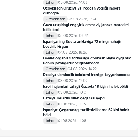
Jahon
05.08.2026, 14:08
Özbekiston Gruziya va Iroqdan yoqilği import
qilmoqda
Oʻzbekiston
05.08.2026, 11:24
Ğazo uruşidagi eng yirik ommaviy janoza marosimi
bölib ötdi
Jahon
05.08.2026, 09:46
Ispaniyaning Seuta anklaviga 72 ming muhojir
bostirib kirgan
Jahon
04.08.2026, 18:26
Davlat organlari formasiga o‘xshash kiyim kiyganlik
uchun javobgarlik belgilanmoqda
Oʻzbekiston
04.08.2026, 14:29
Rossiya ukrainalik bolalarni frontga tayyorlamoqda
Jahon
03.08.2026, 12:02
Isroil hujumlari tufayli Ğazoda 18 kişini halok böldi
Jahon
03.08.2026, 10:01
Latviya Belarus bilan çegarasi yopdi
Jahon
01.08.2026, 11:36
Ispaniya: Çegaradagi tartibsizliklarda 57 kişi halok
böldi
Jahon
01.08.2026, 11:08