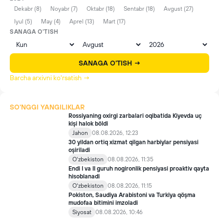
Dekabr (8)
Noyabr (7)
Oktabr (18)
Sentabr (18)
Avgust (27)
Iyul (5)
May (4)
Aprel (13)
Mart (17)
SANAGA O'TISH
SANAGA O'TISH →
Barcha arxivni ko'rsatish →
SO'NGGI YANGILIKLAR
Rossiyaning oxirgi zarbalari oqibatida Kiyevda uç
kişi halok böldi
Jahon
08.08.2026, 12:23
30 yildan ortiq xizmat qilgan harbiylar pensiyasi
oşiriladi
Oʻzbekiston
08.08.2026, 11:35
Endi I va II guruh nogironlik pensiyasi proaktiv qayta
hisoblanadi
Oʻzbekiston
08.08.2026, 11:15
Pokiston, Saudiya Arabistoni va Turkiya qöşma
mudofaa bitimini imzoladi
Siyosat
08.08.2026, 10:46