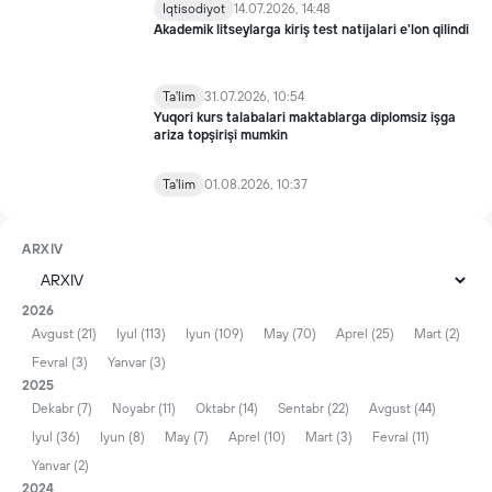
Iqtisodiyot
14.07.2026, 14:48
Akademik litseylarga kiriş test natijalari e'lon qilindi
Ta'lim
31.07.2026, 10:54
Yuqori kurs talabalari maktablarga diplomsiz işga
ariza topşirişi mumkin
Ta'lim
01.08.2026, 10:37
ARXIV
2026
Avgust (21)
Iyul (113)
Iyun (109)
May (70)
Aprel (25)
Mart (2)
Fevral (3)
Yanvar (3)
2025
Dekabr (7)
Noyabr (11)
Oktabr (14)
Sentabr (22)
Avgust (44)
Iyul (36)
Iyun (8)
May (7)
Aprel (10)
Mart (3)
Fevral (11)
Yanvar (2)
2024