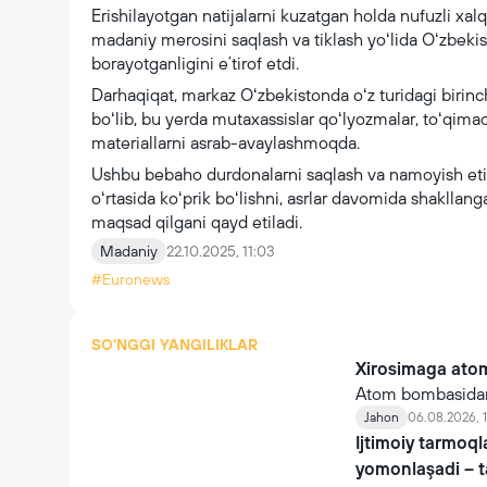
Erishilayotgan natijalarni kuzatgan holda nufuzli xa
madaniy merosini saqlash va tiklash yoʻlida Oʻzbekisto
borayotganligini eʼtirof etdi.
Darhaqiqat, markaz Oʻzbekistonda oʻz turidagi birinc
boʻlib, bu yerda mutaxassislar qoʻlyozmalar, toʻqimach
materiallarni asrab-avaylashmoqda.
Ushbu bebaho durdonalarni saqlash va namoyish etish
oʻrtasida koʻprik boʻlishni, asrlar davomida shakllanga
maqsad qilgani qayd etiladi.
Madaniy
22.10.2025, 11:03
#Euronews
SO'NGGI YANGILIKLAR
Xirosimaga atom
Atom bombasidan
Yaponiya tomonida
Jahon
06.08.2026, 1
borayotganidan x
Ijtimoiy tarmoq
yomonlaşadi – 