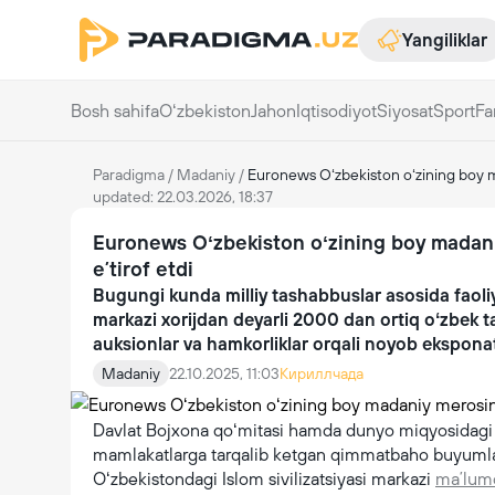
Yangiliklar
Bosh sahifa
Oʻzbekiston
Jahon
Iqtisodiyot
Siyosat
Sport
Fa
Paradigma
/
Madaniy
/
Euronews Oʻzbekiston oʻzining boy mada
updated: 22.03.2026, 18:37
Euronews Oʻzbekiston oʻzining boy madaniy 
eʼtirof etdi
Bugungi kunda milliy tashabbuslar asosida faoliy
markazi xorijdan deyarli 2000 dan ortiq oʻzbek ta
auksionlar va hamkorliklar orqali noyob eksponat
Madaniy
22.10.2025, 11:03
Кириллчада
Davlat Bojxona qoʻmitasi hamda dunyo miqyosidagi a
mamlakatlarga tarqalib ketgan qimmatbaho buyumlar
Oʻzbekistondagi Islom sivilizatsiyasi markazi
maʼlum