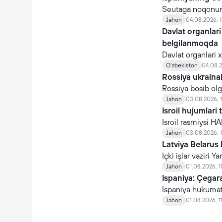
Seutaga noqonuni
çiqdi. Ispaniya 
Jahon
04.08.2026, 1
tark etganini ma’l
Davlat organlari
belgilanmoqda
Davlat organlari 
etişga qarşi çoral
Oʻzbekiston
04.08.2
organlari nomidan 
Rossiya ukraina
Rossiya bosib olg
uçun tayyorlamoq
Jahon
03.08.2026, 
olgan asli ukraina
Isroil hujumlari 
çaqiriladi.
Isroil rasmiysi H
turgan Isroil hudud
Jahon
03.08.2026, 
Latviya Belarus 
Içki işlar vaziri
aytib, sayohatçil
Jahon
01.08.2026, 1
Ispaniya: Çegara
Ispaniya hukumati
muhojirlar oqimin
Jahon
01.08.2026, 1
mingdan ortiq kişi