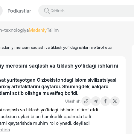
Podkastlar
n-texnologiya
Madaniy
Ta'lim
niy merosini saqlash va tiklash yoʻlidagi ishlarini eʼtirof etdi
merosini saqlash va tiklash yoʻlidagi ishlarini
at yuritayotgan Oʻzbekistondagi Islom sivilizatsiyasi
rixiy artefaktlarini qaytardi. Shuningdek, xalqaro
larni sotib olishga muvaffaq boʻldi.
Ulashish:
uksion uylari bilan hamkorlik qadimda turli
ni qaytarishda muhim rol oʻynadi, deyiladi
otida
.