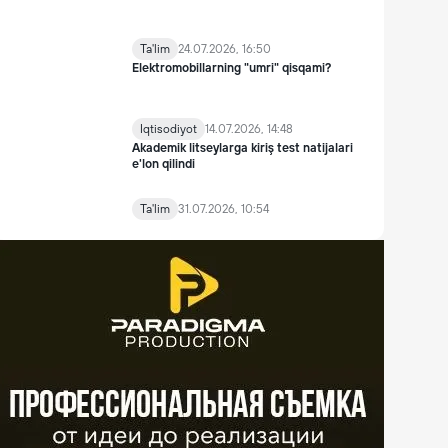
Ta'lim
24.07.2026, 16:50
Elektromobillarning "umri" qisqami?
Iqtisodiyot
14.07.2026, 14:48
Akademik litseylarga kiriş test natijalari
e'lon qilindi
Ta'lim
31.07.2026, 10:54