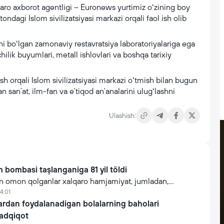
lqaro axborot agentligi – Euronews yurtimiz oʻzining boy
ndagi Islom sivilizatsiyasi markazi orqali faol ish olib
hi boʻlgan zamonaviy restavratsiya laboratoriyalariga ega
ilik buyumlari, metall ishlovlari va boshqa tarixiy
 orqali Islom sivilizatsiyasi markazi oʻtmish bilan bugun
n sanʼat, ilm-fan va eʼtiqod anʼanalarini ulugʻlashni
Ulashish:
 bombasi taşlanganiga 81 yil töldi
 omon qolganlar xalqaro hamjamiyat, jumladan,
n yadro quroliga ega bölişga intilish kuçayib
4:01
avotirda.
lardan foydalanadigan bolalarning baholari
tadqiqot