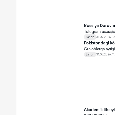
qaytmoqda.
Rossiya Durovni 
Telegram asosçis
(Rosfinmonitoring)
Jahon
31.07.2026, 1
Tegişli yozuv ido
Pokistondagi kö
Guvohlarga aytişiç
qutqariş uçun atr
Jahon
31.07.2026, 11
Akademik litseyla