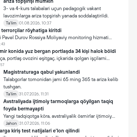
ariza topşirişi mumkin
3- va 4-kurs talabalari uçun pedagogik vakant
lavozimlarga ariza topşirish yanada soddalaştirildi.
Ta'lim
01.08.2026, 10:37
terrorçilar röyhatiga kiritdi
i Pavel Durov Rossiya Moliyaviy monitoring hizmati
 tomonidan terrorçilar va ekstremistlar röyhatiga kiritildi.
6:43
ra reyestrida paydo böldi.
mir konida yuz bergan portlaşda 34 kişi halok böldi
a, portlaş ovozini eşitgaç, içkarida qolgan işçilarni
ofdagi konçilar şaxtaga tuşgan. Va ular ham halok bölgan.
:57
Magistraturaga qabul yakunlandi
Talabgorlar tomonidan jami 65 ming 365 ta ariza kelib
tushgan.
Ta'lim
31.07.2026, 11:31
Avstraliyada ijtimoiy tarmoqlarga qöyilgan taqiq
foyda bermayapti
Yangi tadqiqotga köra, avstraliyalik ösmirlar ijtimoiy
tarmoqlarga qöyilgan taqiqdan söng ham ulardan
Jahon
31.07.2026, 11:06
rga kiriş test natijalari e'lon qilindi
foydalanmoqda.