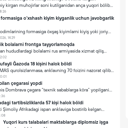
y kirgan muhojirlar soni kutilganidan ança yuqori bölib
hukumati 72 ming kişidan 70 ming nafari allaqaçon hududni
8:26
um qildi.
 formasiga o‘xshash kiyim kiyganlik uchun javobgarlik
xodimlarining formasiga öxşaş kiyimlarni kiyiş yoki joriy
ar kuçaytirilmoqda. Bu fuqarolarni çalğitiş va davlat
026, 14:29
işonçning suiiste’mol qilinişini oldini olişga qaratilgan.
lik bolalarni frontga tayyorlamoqda
an hududlardagi bolalarni rus armiyasida xizmat qiliş
da. Kata ehtimol bilan majburan Rossiya fuqaroligini
12:02
lik öğil bolalar 18 yoşga tölgan zahoti harbiy xizmatga
tufayli Ğazoda 18 kişini halok böldi
AMAS qurolsizlanmasa, anklavning 70 foizini nazorat qilib
ni töliq öz nazoratiga olişi zarurligini aytdi.
10:01
bilan çegarasi yopdi
 Yanis Dombrava çegara “texnik sabablarga köra” yopilganini
arni muqobil yönalişlardan foydalanişga çaqirdi.
1:36
dagi tartibsizliklarda 57 kişi halok böldi
 Şimoliy Afrikadagi ispan anklaviga bostirib kelgan
i töxtatganini ma’lum qildi. Qayd etilişiça, kesib ötgan 50
1:08
ning aksariyati allaqaçon ixtiyoriy ravişda ortga
Yuqori kurs talabalari maktablarga diplomsiz işga