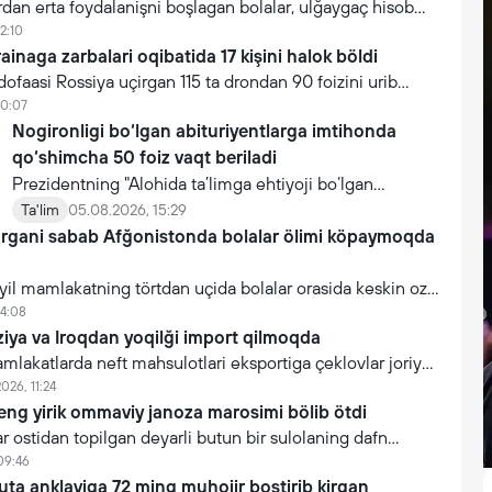
rdan erta foydalanişni boşlagan bolalar, ulğaygaç hisob
iga qaraganda maktabda köproq qiynalişadi.
2:10
inaga zarbalari oqibatida 17 kişini halok böldi
faasi Rossiya uçirgan 115 ta drondan 90 foizini urib
 ta ballistik raketa va 4 ta “Sirkon” qanotli raketasidan
10:07
utib qololmagan.
Nogironligi bo‘lgan abituriyentlarga imtihonda
qo‘shimcha 50 foiz vaqt beriladi
Prezidentning "Alohida ta’limga ehtiyoji bo‘lgan
bolalarni ta’lim va ijtimoiy xizmatlar bilan qamrab olish
Ta'lim
05.08.2026, 15:29
argani sabab Afğonistonda bolalar ölimi köpaymoqda
tizimini takomillashtirish bo‘yicha qo‘shimcha chora-
tadbirlar to‘g‘risida"gi qarori bilan inklyuziv ta’lim
yil mamlakatning törtdan uçida bolalar orasida keskin oziş
sohasida qator yangi mexanizmlar joriy etilmoqda.
i qayd etgan
14:08
iya va Iroqdan yoqilği import qilmoqda
akatlarda neft mahsulotlari eksportiga çeklovlar joriy
ruziya, Iroq va boşqa davlatlardan aviakerosin import qiliş
026, 11:24
eng yirik ommaviy janoza marosimi bölib ötdi
 ostidan topilgan deyarli butun bir sulolaning dafn
. Jami 112 kişi dafn etildi.
09:46
uta anklaviga 72 ming muhojir bostirib kirgan