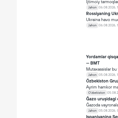
Ijtimoiy tarmoqla
oçgan tengdoşlar
Jahon
06.08.2026, 1
Rossiyaning Ukra
Ukraina havo mudo
tuşirgan, biroq 24
Jahon
06.08.2026, 
birortasini ham t
Yordamlar qisq
— BMT
Mutaxassislar bu 
kuzatilayotganin
Jahon
05.08.2026, 
Özbekiston Gruz
Ayrim hamkor maml
etilgani sababli G
Oʻzbekiston
05.08.2
yölga qöyildi.
Ğazo uruşidagi 
Ğazoda vayronalar
marosimi ötkazildi
Jahon
05.08.2026, 
Ispaniyaning Se