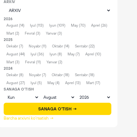
ARXIV
2026
Avgust (14)
Iyul (113)
Iyun (109)
May (70)
Aprel (26)
Mart (2)
Fevral (3)
Yanvar (3)
2025
Dekabr (7)
Noyabr (11)
Oktabr (14)
Sentabr (22)
Avgust (44)
Iyul (36)
Iyun (8)
May (7)
Aprel (10)
Mart (3)
Fevral (11)
Yanvar (2)
2024
Dekabr (8)
Noyabr (7)
Oktabr (18)
Sentabr (18)
Avgust (27)
Iyul (5)
May (4)
Aprel (13)
Mart (17)
SANAGA O'TISH
SANAGA O'TISH →
Barcha arxivni ko'rsatish →