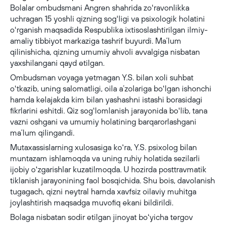
Bolalar ombudsmani Angren shahrida zoʻravonlikka
uchragan 15 yoshli qizning sogʻligi va psixologik holatini
oʻrganish maqsadida Respublika ixtisoslashtirilgan ilmiy-
amaliy tibbiyot markaziga tashrif buyurdi. Maʼlum
qilinishicha, qizning umumiy ahvoli avvalgiga nisbatan
yaxshilangani qayd etilgan.
Ombudsman voyaga yetmagan Y.S. bilan xoli suhbat
oʻtkazib, uning salomatligi, oila aʼzolariga boʻlgan ishonchi
hamda kelajakda kim bilan yashashni istashi borasidagi
fikrlarini eshitdi. Qiz sogʻlomlanish jarayonida boʻlib, tana
vazni oshgani va umumiy holatining barqarorlashgani
maʼlum qilingandi.
Mutaxassislarning xulosasiga koʻra, Y.S. psixolog bilan
muntazam ishlamoqda va uning ruhiy holatida sezilarli
ijobiy oʻzgarishlar kuzatilmoqda. U hozirda posttravmatik
tiklanish jarayonining faol bosqichida. Shu bois, davolanish
tugagach, qizni neytral hamda xavfsiz oilaviy muhitga
joylashtirish maqsadga muvofiq ekani bildirildi.
Bolaga nisbatan sodir etilgan jinoyat boʻyicha tergov