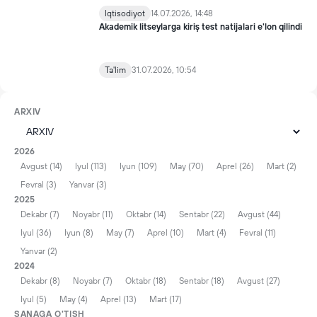
Iqtisodiyot
14.07.2026, 14:48
Akademik litseylarga kiriş test natijalari e'lon qilindi
Ta'lim
31.07.2026, 10:54
ARXIV
2026
Avgust (14)
Iyul (113)
Iyun (109)
May (70)
Aprel (26)
Mart (2)
Fevral (3)
Yanvar (3)
2025
Dekabr (7)
Noyabr (11)
Oktabr (14)
Sentabr (22)
Avgust (44)
Iyul (36)
Iyun (8)
May (7)
Aprel (10)
Mart (4)
Fevral (11)
Yanvar (2)
2024
Dekabr (8)
Noyabr (7)
Oktabr (18)
Sentabr (18)
Avgust (27)
Iyul (5)
May (4)
Aprel (13)
Mart (17)
SANAGA O'TISH