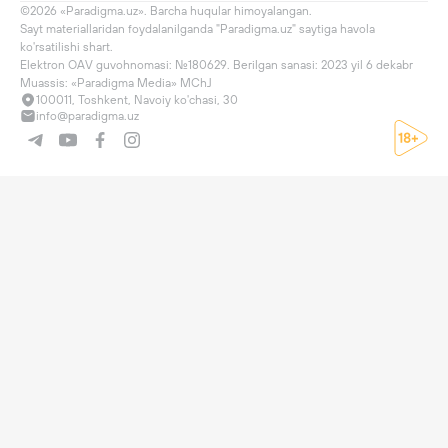
©2026 «Paradigma.uz». Barcha huqular himoyalangan.

Sayt materiallaridan foydalanilganda "Paradigma.uz" saytiga havola 
ko'rsatilishi shart.

Elektron OAV guvohnomasi: №180629. Berilgan sanasi: 2023 yil 6 dekabr

Muassis: «Paradigma Media» MChJ
100011, Toshkent, Navoiy ko'chasi, 30
info@paradigma.uz