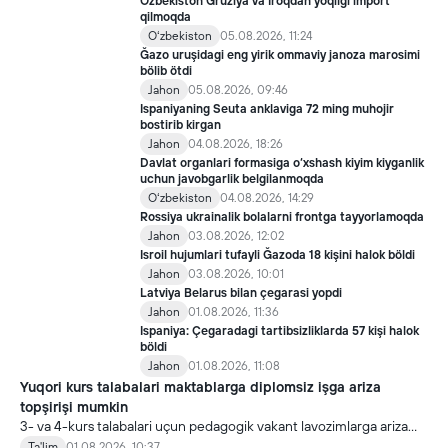
Özbekiston Gruziya va Iroqdan yoqilği import
qilmoqda
Oʻzbekiston
05.08.2026, 11:24
Ğazo uruşidagi eng yirik ommaviy janoza marosimi
bölib ötdi
Jahon
05.08.2026, 09:46
Ispaniyaning Seuta anklaviga 72 ming muhojir
bostirib kirgan
Jahon
04.08.2026, 18:26
Davlat organlari formasiga o‘xshash kiyim kiyganlik
uchun javobgarlik belgilanmoqda
Oʻzbekiston
04.08.2026, 14:29
Rossiya ukrainalik bolalarni frontga tayyorlamoqda
Jahon
03.08.2026, 12:02
Isroil hujumlari tufayli Ğazoda 18 kişini halok böldi
Jahon
03.08.2026, 10:01
Latviya Belarus bilan çegarasi yopdi
Jahon
01.08.2026, 11:36
Ispaniya: Çegaradagi tartibsizliklarda 57 kişi halok
böldi
Jahon
01.08.2026, 11:08
Yuqori kurs talabalari maktablarga diplomsiz işga ariza
topşirişi mumkin
3- va 4-kurs talabalari uçun pedagogik vakant lavozimlarga ariza
topşirish yanada soddalaştirildi.
Ta'lim
01.08.2026, 10:37