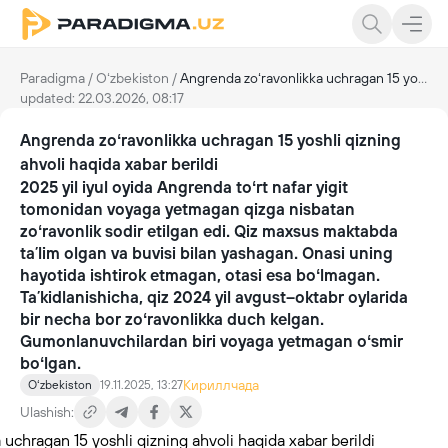
Paradigma
/
Oʻzbekiston
/
Angrenda zoʻravonlikka uchragan 15 yoshli qizning ahvoli haqida xabar berildi
updated: 22.03.2026, 08:17
Angrenda zoʻravonlikka uchragan 15 yoshli qizning
ahvoli haqida xabar berildi
2025 yil iyul oyida Angrenda toʻrt nafar yigit
tomonidan voyaga yetmagan qizga nisbatan
zoʻravonlik sodir etilgan edi. Qiz maxsus maktabda
taʼlim olgan va buvisi bilan yashagan. Onasi uning
hayotida ishtirok etmagan, otasi esa boʻlmagan.
Taʼkidlanishicha, qiz 2024 yil avgust–oktabr oylarida
bir necha bor zoʻravonlikka duch kelgan.
Gumonlanuvchilardan biri voyaga yetmagan oʻsmir
boʻlgan.
Кириллчада
Oʻzbekiston
19.11.2025, 13:27
Ulashish: