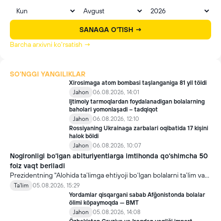
SANAGA O'TISH →
Barcha arxivni ko'rsatish →
SO'NGGI YANGILIKLAR
Xirosimaga atom bombasi taşlanganiga 81 yil töldi
Jahon
06.08.2026, 14:01
Ijtimoiy tarmoqlardan foydalanadigan bolalarning
baholari yomonlaşadi – tadqiqot
Jahon
06.08.2026, 12:10
Rossiyaning Ukrainaga zarbalari oqibatida 17 kişini
halok böldi
Jahon
06.08.2026, 10:07
Nogironligi bo‘lgan abituriyentlarga imtihonda qo‘shimcha 50
foiz vaqt beriladi
Prezidentning "Alohida ta’limga ehtiyoji bo‘lgan bolalarni ta’lim va
ijtimoiy xizmatlar bilan qamrab olish tizimini takomillashtirish
Ta'lim
05.08.2026, 15:29
bo‘yicha qo‘shimcha chora-tadbirlar to‘g‘risida"gi qarori bilan
Yordamlar qisqargani sabab Afğonistonda bolalar
inklyuziv ta’lim sohasida qator yangi mexanizmlar joriy etilmoqda.
ölimi köpaymoqda — BMT
Jahon
05.08.2026, 14:08