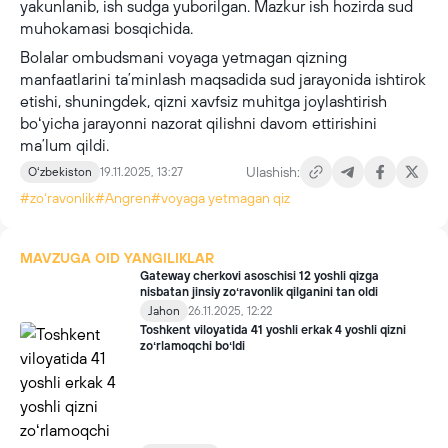
yakunlanib, ish sudga yuborilgan. Mazkur ish hozirda sud
muhokamasi bosqichida.
Bolalar ombudsmani voyaga yetmagan qizning
manfaatlarini taʼminlash maqsadida sud jarayonida ishtirok
etishi, shuningdek, qizni xavfsiz muhitga joylashtirish
boʻyicha jarayonni nazorat qilishni davom ettirishini
maʼlum qildi.
Ulashish:
Oʻzbekiston
19.11.2025, 13:27
#zoʻravonlik
#Angren
#voyaga yetmagan qiz
MAVZUGA OID YANGILIKLAR
Gateway cherkovi asoschisi 12 yoshli qizga
nisbatan jinsiy zoʻravonlik qilganini tan oldi
Jahon
26.11.2025, 12:22
Toshkent viloyatida 41 yoshli erkak 4 yoshli qizni
zoʻrlamoqchi boʻldi