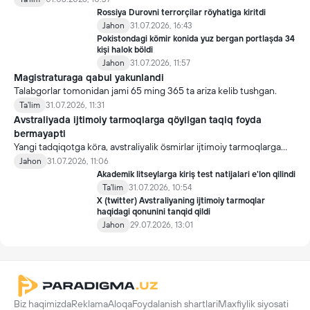
Rossiya Durovni terrorçilar röyhatiga kiritdi
Jahon
31.07.2026, 16:43
Pokistondagi kömir konida yuz bergan portlaşda 34
kişi halok böldi
Jahon
31.07.2026, 11:57
Magistraturaga qabul yakunlandi
Talabgorlar tomonidan jami 65 ming 365 ta ariza kelib tushgan.
Ta'lim
31.07.2026, 11:31
Avstraliyada ijtimoiy tarmoqlarga qöyilgan taqiq foyda
bermayapti
Yangi tadqiqotga köra, avstraliyalik ösmirlar ijtimoiy tarmoqlarga
qöyilgan taqiqdan söng ham ulardan foydalanmoqda.
Jahon
31.07.2026, 11:06
Akademik litseylarga kiriş test natijalari e'lon qilindi
Ta'lim
31.07.2026, 10:54
X (twitter) Avstraliyaning ijtimoiy tarmoqlar
haqidagi qonunini tanqid qildi
Jahon
29.07.2026, 13:01
Biz haqimizda
Reklama
Aloqa
Foydalanish shartlari
Maxfiylik siyosati