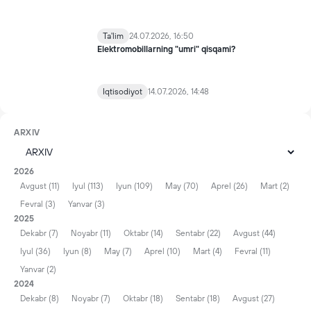
Ta'lim
24.07.2026, 16:50
Elektromobillarning "umri" qisqami?
Iqtisodiyot
14.07.2026, 14:48
ARXIV
2026
Avgust (11)
Iyul (113)
Iyun (109)
May (70)
Aprel (26)
Mart (2)
Fevral (3)
Yanvar (3)
2025
Dekabr (7)
Noyabr (11)
Oktabr (14)
Sentabr (22)
Avgust (44)
Iyul (36)
Iyun (8)
May (7)
Aprel (10)
Mart (4)
Fevral (11)
Yanvar (2)
2024
Dekabr (8)
Noyabr (7)
Oktabr (18)
Sentabr (18)
Avgust (27)