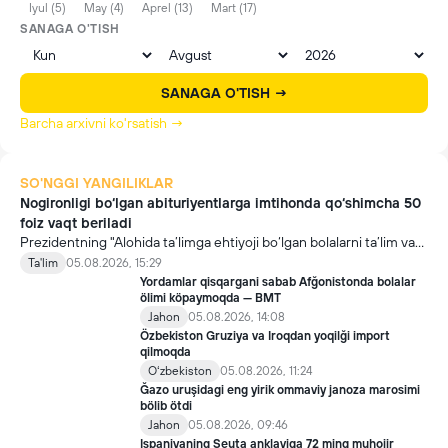
Iyul (5)
May (4)
Aprel (13)
Mart (17)
SANAGA O'TISH
SANAGA O'TISH →
Barcha arxivni ko'rsatish →
SO'NGGI YANGILIKLAR
Nogironligi bo‘lgan abituriyentlarga imtihonda qo‘shimcha 50
foiz vaqt beriladi
Prezidentning "Alohida ta’limga ehtiyoji bo‘lgan bolalarni ta’lim va
ijtimoiy xizmatlar bilan qamrab olish tizimini takomillashtirish
Ta'lim
05.08.2026, 15:29
bo‘yicha qo‘shimcha chora-tadbirlar to‘g‘risida"gi qarori bilan
Yordamlar qisqargani sabab Afğonistonda bolalar
inklyuziv ta’lim sohasida qator yangi mexanizmlar joriy etilmoqda.
ölimi köpaymoqda — BMT
Jahon
05.08.2026, 14:08
Özbekiston Gruziya va Iroqdan yoqilği import
qilmoqda
Oʻzbekiston
05.08.2026, 11:24
Ğazo uruşidagi eng yirik ommaviy janoza marosimi
bölib ötdi
Jahon
05.08.2026, 09:46
Ispaniyaning Seuta anklaviga 72 ming muhojir