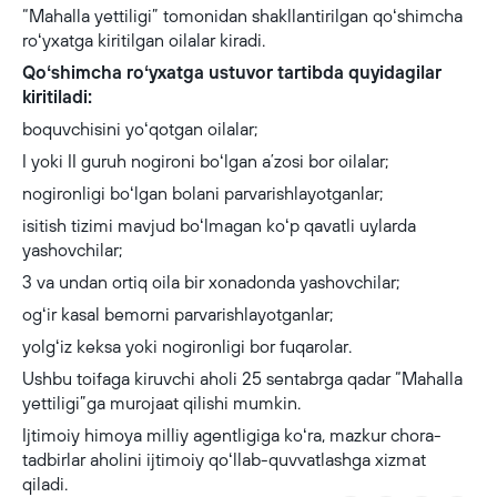
“Mahalla yettiligi” tomonidan shakllantirilgan qoʻshimcha
roʻyxatga kiritilgan oilalar kiradi.
Qoʻshimcha roʻyxatga ustuvor tartibda quyidagilar
kiritiladi:
boquvchisini yoʻqotgan oilalar;
I yoki II guruh nogironi boʻlgan aʼzosi bor oilalar;
nogironligi boʻlgan bolani parvarishlayotganlar;
isitish tizimi mavjud boʻlmagan koʻp qavatli uylarda
yashovchilar;
3 va undan ortiq oila bir xonadonda yashovchilar;
ogʻir kasal bemorni parvarishlayotganlar;
yolgʻiz keksa yoki nogironligi bor fuqarolar.
Ushbu toifaga kiruvchi aholi 25 sentabrga qadar “Mahalla
yettiligi”ga murojaat qilishi mumkin.
Ijtimoiy himoya milliy agentligiga koʻra, mazkur chora-
tadbirlar aholini ijtimoiy qoʻllab-quvvatlashga xizmat
qiladi.