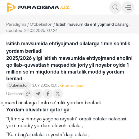
Paradigma
/
Oʻzbekiston
/
Isitish mavsumida ehtiyojmand oilalarga 1 mln soʻmlik yordam beriladi
updated: 22.03.2026, 07:24
Isitish mavsumida ehtiyojmand oilalarga 1 mln soʻmlik
yordam beriladi
2025/2026 yilgi isitish mavsumida ehtiyojmand aholini
qoʻllab-quvvatlash maqsadida joriy yil noyabr oyida 1
million soʻm miqdorida bir martalik moddiy yordam
beriladi.
Кириллчада
Oʻzbekiston
12.09.2025, 12:05
Ulashish:
Yordam oluvchilar qatoriga:
“Ijtimoiy himoya yagona reyestri” orqali bolalar nafaqasi
yoki moddiy yordam oluvchi oilalar;
“Kambagʻal oilalar reyestri”dagi oilalar;