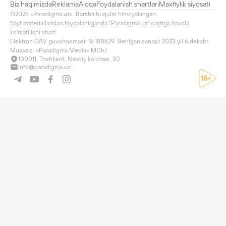
Biz haqimizda
Reklama
Aloqa
Foydalanish shartlari
Maxfiylik siyosati
©2026 «Paradigma.uz». Barcha huqular himoyalangan.

Sayt materiallaridan foydalanilganda "Paradigma.uz" saytiga havola 
ko'rsatilishi shart.

Elektron OAV guvohnomasi: №180629. Berilgan sanasi: 2023 yil 6 dekabr

Muassis: «Paradigma Media» MChJ
100011, Toshkent, Navoiy ko'chasi, 30
info@paradigma.uz