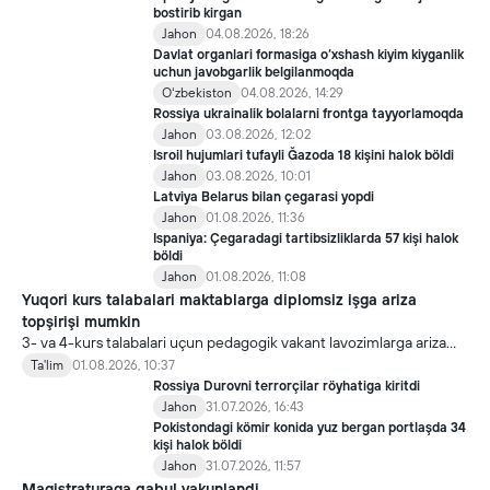
bostirib kirgan
Jahon
04.08.2026, 18:26
Davlat organlari formasiga o‘xshash kiyim kiyganlik
uchun javobgarlik belgilanmoqda
Oʻzbekiston
04.08.2026, 14:29
Rossiya ukrainalik bolalarni frontga tayyorlamoqda
Jahon
03.08.2026, 12:02
Isroil hujumlari tufayli Ğazoda 18 kişini halok böldi
Jahon
03.08.2026, 10:01
Latviya Belarus bilan çegarasi yopdi
Jahon
01.08.2026, 11:36
Ispaniya: Çegaradagi tartibsizliklarda 57 kişi halok
böldi
Jahon
01.08.2026, 11:08
Yuqori kurs talabalari maktablarga diplomsiz işga ariza
topşirişi mumkin
3- va 4-kurs talabalari uçun pedagogik vakant lavozimlarga ariza
topşirish yanada soddalaştirildi.
Ta'lim
01.08.2026, 10:37
Rossiya Durovni terrorçilar röyhatiga kiritdi
Jahon
31.07.2026, 16:43
Pokistondagi kömir konida yuz bergan portlaşda 34
kişi halok böldi
Jahon
31.07.2026, 11:57
Magistraturaga qabul yakunlandi