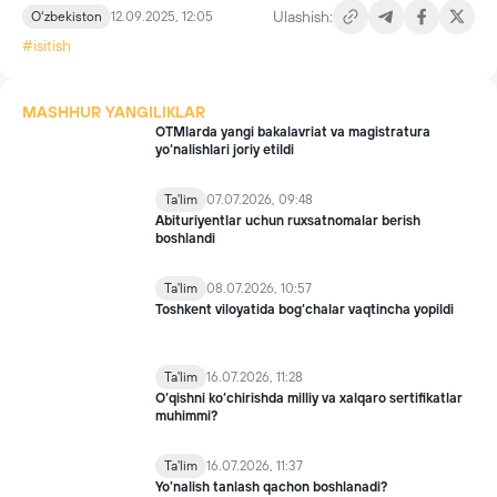
Ulashish:
Oʻzbekiston
12.09.2025, 12:05
#isitish
MASHHUR YANGILIKLAR
OTMlarda yangi bakalavriat va magistratura
yo‘nalishlari joriy etildi
Ta'lim
07.07.2026, 09:48
Abituriyentlar uchun ruxsatnomalar berish
boshlandi
Ta'lim
08.07.2026, 10:57
Toshkent viloyatida bog‘chalar vaqtincha yopildi
Ta'lim
16.07.2026, 11:28
O‘qishni ko‘chirishda milliy va xalqaro sertifikatlar
muhimmi?
Ta'lim
16.07.2026, 11:37
Yo’nalish tanlash qachon boshlanadi?