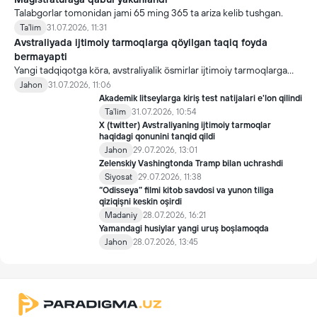
Talabgorlar tomonidan jami 65 ming 365 ta ariza kelib tushgan.
Ta'lim
31.07.2026, 11:31
Avstraliyada ijtimoiy tarmoqlarga qöyilgan taqiq foyda
bermayapti
Yangi tadqiqotga köra, avstraliyalik ösmirlar ijtimoiy tarmoqlarga
qöyilgan taqiqdan söng ham ulardan foydalanmoqda.
Jahon
31.07.2026, 11:06
Akademik litseylarga kiriş test natijalari e'lon qilindi
Ta'lim
31.07.2026, 10:54
X (twitter) Avstraliyaning ijtimoiy tarmoqlar
haqidagi qonunini tanqid qildi
Jahon
29.07.2026, 13:01
Zelenskiy Vashingtonda Tramp bilan uchrashdi
Siyosat
29.07.2026, 11:38
“Odisseya” filmi kitob savdosi va yunon tiliga
qiziqişni keskin oşirdi
Madaniy
28.07.2026, 16:21
Yamandagi husiylar yangi uruş boşlamoqda
Jahon
28.07.2026, 13:45