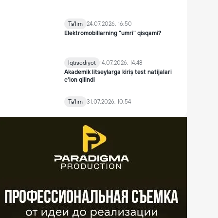
Ta'lim
24.07.2026, 16:50
Elektromobillarning "umri" qisqami?
Iqtisodiyot
14.07.2026, 14:48
Akademik litseylarga kiriş test natijalari
e'lon qilindi
Ta'lim
31.07.2026, 10:54