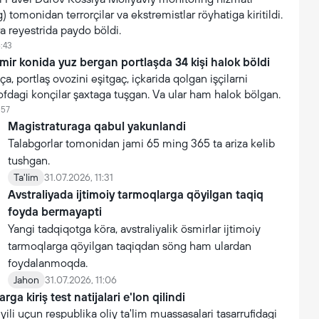
 tomonidan terrorçilar va ekstremistlar röyhatiga kiritildi.
ra reyestrida paydo böldi.
6:43
mir konida yuz bergan portlaşda 34 kişi halok böldi
a, portlaş ovozini eşitgaç, içkarida qolgan işçilarni
ofdagi konçilar şaxtaga tuşgan. Va ular ham halok bölgan.
:57
Magistraturaga qabul yakunlandi
Talabgorlar tomonidan jami 65 ming 365 ta ariza kelib
tushgan.
Ta'lim
31.07.2026, 11:31
Avstraliyada ijtimoiy tarmoqlarga qöyilgan taqiq
foyda bermayapti
Yangi tadqiqotga köra, avstraliyalik ösmirlar ijtimoiy
tarmoqlarga qöyilgan taqiqdan söng ham ulardan
foydalanmoqda.
Jahon
31.07.2026, 11:06
rga kiriş test natijalari e'lon qilindi
li uçun respublika oliy ta'lim muassasalari tasarrufidagi