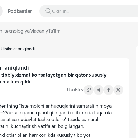
Podkastlar
n-texnologiya
Madaniy
Ta'lim
klinikalar aniqlandi
ar aniqlandi
tibbiy xizmat koʻrsatayotgan bir qator xususiy
i maʼlum qildi.
Ulashish:
zidentning “Isteʼmolchilar huquqlarini samarali himoya
 PQ–296-son qarori qabul qilingan boʻlib, unda fuqarolar
avlat va nodavlat tashkilotlar oʻrtasida samarali
ini kuchaytirish vazifalari belgilangan.
kilotlar bilan hamkorlikda xususiy tibbiyot