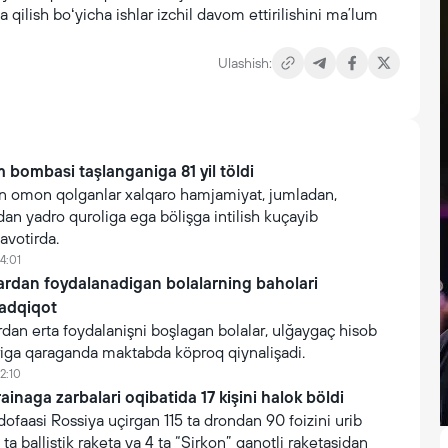
qilish boʻyicha ishlar izchil davom ettirilishini maʼlum
Ulashish:
 bombasi taşlanganiga 81 yil töldi
 omon qolganlar xalqaro hamjamiyat, jumladan,
n yadro quroliga ega bölişga intilish kuçayib
avotirda.
4:01
lardan foydalanadigan bolalarning baholari
tadqiqot
rdan erta foydalanişni boşlagan bolalar, ulğaygaç hisob
iga qaraganda maktabda köproq qiynalişadi.
2:10
inaga zarbalari oqibatida 17 kişini halok böldi
faasi Rossiya uçirgan 115 ta drondan 90 foizini urib
 ta ballistik raketa va 4 ta “Sirkon” qanotli raketasidan