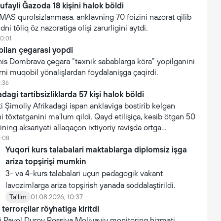
tufayli Ğazoda 18 kişini halok böldi
AMAS qurolsizlanmasa, anklavning 70 foizini nazorat qilib
ni töliq öz nazoratiga olişi zarurligini aytdi.
10:01
bilan çegarasi yopdi
 Yanis Dombrava çegara “texnik sabablarga köra” yopilganini
arni muqobil yönalişlardan foydalanişga çaqirdi.
1:36
dagi tartibsizliklarda 57 kişi halok böldi
 Şimoliy Afrikadagi ispan anklaviga bostirib kelgan
i töxtatganini ma’lum qildi. Qayd etilişiça, kesib ötgan 50
ning aksariyati allaqaçon ixtiyoriy ravişda ortga
1:08
Yuqori kurs talabalari maktablarga diplomsiz işga
ariza topşirişi mumkin
3- va 4-kurs talabalari uçun pedagogik vakant
lavozimlarga ariza topşirish yanada soddalaştirildi.
Ta'lim
01.08.2026, 10:37
terrorçilar röyhatiga kiritdi
i Pavel Durov Rossiya Moliyaviy monitoring hizmati