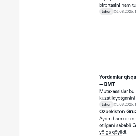
birortasini ham t
Jahon
06.08.2026, 
Yordamlar qisq
— BMT
Mutaxassislar bu 
kuzatilayotganin
Jahon
05.08.2026, 
Özbekiston Gruz
Ayrim hamkor maml
etilgani sababli G
yölga qöyildi.