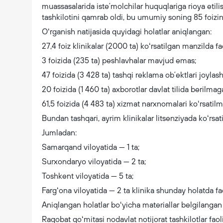
muassasalarida isteʼmolchilar huquqlariga rioya etilis
tashkilotini qamrab oldi, bu umumiy soning 85 foizini
Oʻrganish natijasida quyidagi holatlar aniqlangan:
27,4 foiz klinikalar (2000 ta) koʻrsatilgan manzilda fa
3 foizida (235 ta) peshlavhalar mavjud emas;
47 foizida (3 428 ta) tashqi reklama obʼektlari joylasht
20 foizida (1 460 ta) axborotlar davlat tilida berilmag
61,5 foizida (4 483 ta) xizmat narxnomalari koʻrsatil
Bundan tashqari, ayrim klinikalar litsenziyada koʻrsat
Jumladan:
Samarqand viloyatida — 1 ta;
Surxondaryo viloyatida — 2 ta;
Toshkent viloyatida — 5 ta;
Fargʻona viloyatida — 2 ta klinika shunday holatda fa
Aniqlangan holatlar boʻyicha materiallar belgilangan 
Raqobat qoʻmitasi nodavlat notijorat tashkilotlar faol