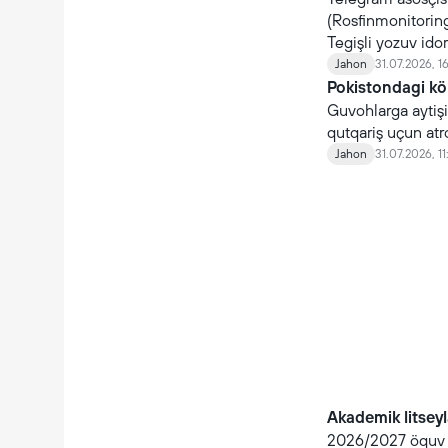
(Rosfinmonitoring)
Tegişli yozuv ido
Jahon
31.07.2026, 1
Pokistondagi kö
Guvohlarga aytişiç
qutqariş uçun atr
Jahon
31.07.2026, 11
Akademik litseyla
2026/2027 öquv yi