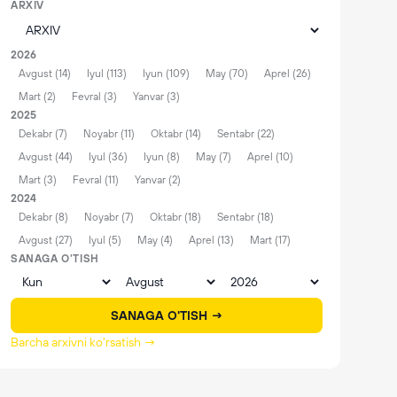
ARXIV
2026
Avgust (14)
Iyul (113)
Iyun (109)
May (70)
Aprel (26)
Mart (2)
Fevral (3)
Yanvar (3)
2025
Dekabr (7)
Noyabr (11)
Oktabr (14)
Sentabr (22)
Avgust (44)
Iyul (36)
Iyun (8)
May (7)
Aprel (10)
Mart (3)
Fevral (11)
Yanvar (2)
2024
Dekabr (8)
Noyabr (7)
Oktabr (18)
Sentabr (18)
Avgust (27)
Iyul (5)
May (4)
Aprel (13)
Mart (17)
SANAGA O'TISH
SANAGA O'TISH →
Barcha arxivni ko'rsatish →