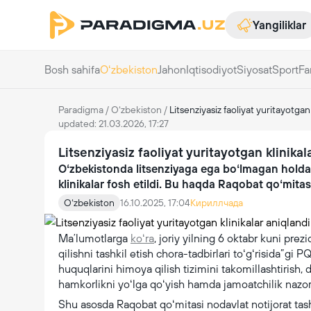
Yangiliklar
Bosh sahifa
Oʻzbekiston
Jahon
Iqtisodiyot
Siyosat
Sport
Fa
Paradigma
/
Oʻzbekiston
/
Litsenziyasiz faoliyat yuritayotgan 
updated: 21.03.2026, 17:27
Litsenziyasiz faoliyat yuritayotgan klinikal
Oʻzbekistonda litsenziyaga ega boʻlmagan holda 
klinikalar fosh etildi. Bu haqda Raqobat qoʻmitas
Oʻzbekiston
16.10.2025, 17:04
Кириллчада
Maʼlumotlarga
koʻra
, joriy yilning 6 oktabr kuni pre
qilishni tashkil etish chora-tadbirlari toʻgʻrisida”gi
huquqlarini himoya qilish tizimini takomillashtirish, d
hamkorlikni yoʻlga qoʻyish hamda jamoatchilik nazorat
Shu asosda Raqobat qoʻmitasi nodavlat notijorat tash