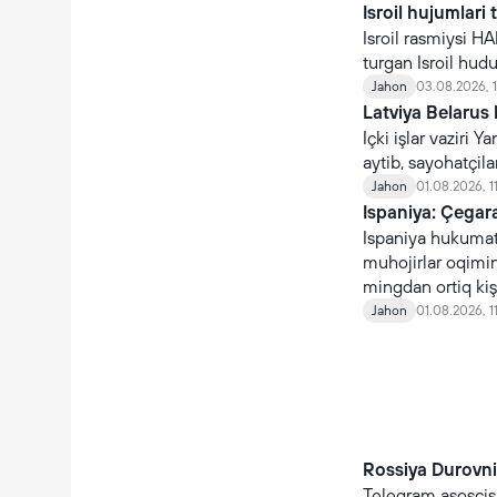
Isroil hujumlari 
Isroil rasmiysi H
turgan Isroil hudud
Jahon
03.08.2026, 
Latviya Belarus 
Içki işlar vaziri
aytib, sayohatçil
Jahon
01.08.2026, 1
Ispaniya: Çegara
Ispaniya hukumati
muhojirlar oqimin
mingdan ortiq kişi
qaytmoqda.
Jahon
01.08.2026, 1
Rossiya Durovni 
Telegram asosçis