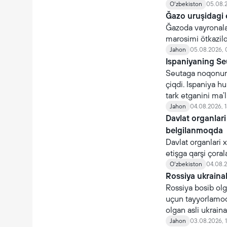
Oʻzbekiston
05.08.2
Ğazo uruşidagi 
Ğazoda vayronalar
marosimi ötkazildi
Jahon
05.08.2026, 
Ispaniyaning Se
Seutaga noqonuni
çiqdi. Ispaniya 
tark etganini ma’l
Jahon
04.08.2026, 1
Davlat organlari
belgilanmoqda
Davlat organlari 
etişga qarşi çoral
organlari nomidan 
Oʻzbekiston
04.08.2
Rossiya ukraina
Rossiya bosib olg
uçun tayyorlamoq
olgan asli ukraina
çaqiriladi.
Jahon
03.08.2026, 