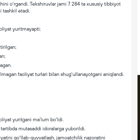
hini oʻrgandi. Tekshiruvlar jami 7 284 ta xususiy tibbiyot
 tashkil etadi.
oliyat yuritmayapti;
irilgan;
an;
magan.
ilmagan faoliyat turlari bilan shugʻullanayotgani aniqlandi.
oliyat yuritgani maʼlum boʻldi.
tartibda mutasaddi idoralarga yuborildi.
iyatini qoʻllab-quvvatlash, jamoatchilik nazoratini