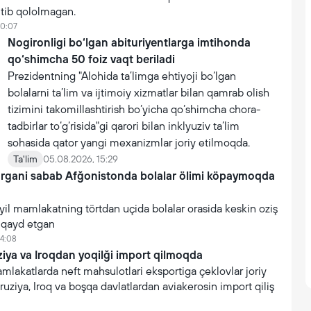
utib qololmagan.
10:07
Nogironligi bo‘lgan abituriyentlarga imtihonda
qo‘shimcha 50 foiz vaqt beriladi
Prezidentning "Alohida ta’limga ehtiyoji bo‘lgan
bolalarni ta’lim va ijtimoiy xizmatlar bilan qamrab olish
tizimini takomillashtirish bo‘yicha qo‘shimcha chora-
tadbirlar to‘g‘risida"gi qarori bilan inklyuziv ta’lim
sohasida qator yangi mexanizmlar joriy etilmoqda.
Ta'lim
05.08.2026, 15:29
argani sabab Afğonistonda bolalar ölimi köpaymoqda
yil mamlakatning törtdan uçida bolalar orasida keskin oziş
i qayd etgan
14:08
iya va Iroqdan yoqilği import qilmoqda
akatlarda neft mahsulotlari eksportiga çeklovlar joriy
ruziya, Iroq va boşqa davlatlardan aviakerosin import qiliş