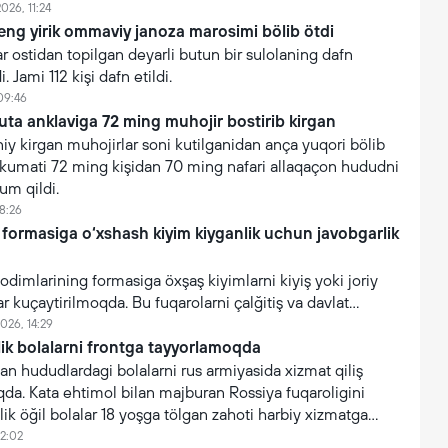
026, 11:24
eng yirik ommaviy janoza marosimi bölib ötdi
 ostidan topilgan deyarli butun bir sulolaning dafn
. Jami 112 kişi dafn etildi.
09:46
uta anklaviga 72 ming muhojir bostirib kirgan
y kirgan muhojirlar soni kutilganidan ança yuqori bölib
hukumati 72 ming kişidan 70 ming nafari allaqaçon hududni
um qildi.
8:26
 formasiga o‘xshash kiyim kiyganlik uchun javobgarlik
xodimlarining formasiga öxşaş kiyimlarni kiyiş yoki joriy
ar kuçaytirilmoqda. Bu fuqarolarni çalğitiş va davlat
işonçning suiiste’mol qilinişini oldini olişga qaratilgan.
026, 14:29
lik bolalarni frontga tayyorlamoqda
an hududlardagi bolalarni rus armiyasida xizmat qiliş
da. Kata ehtimol bilan majburan Rossiya fuqaroligini
lik öğil bolalar 18 yoşga tölgan zahoti harbiy xizmatga
12:02