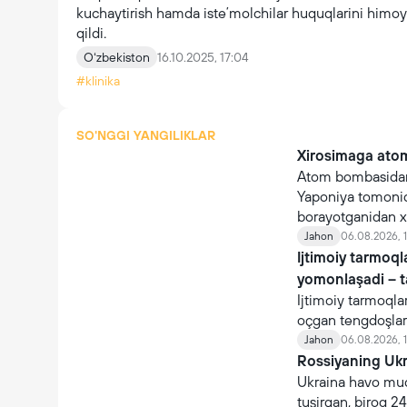
kuchaytirish hamda isteʼmolchilar huquqlarini himoya 
qildi.
Oʻzbekiston
16.10.2025, 17:04
#klinika
SO'NGGI YANGILIKLAR
Xirosimaga atom
Atom bombasidan
Yaponiya tomonida
borayotganidan x
Jahon
06.08.2026, 1
Ijtimoiy tarmoq
yomonlaşadi – 
Ijtimoiy tarmoqla
oçgan tengdoşlar
Jahon
06.08.2026, 1
Rossiyaning Ukra
Ukraina havo mudo
tuşirgan, biroq 24