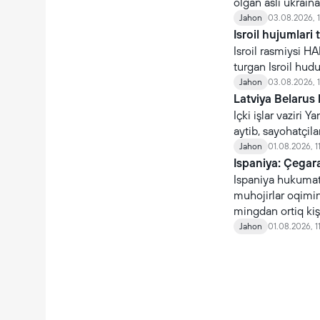
olgan asli ukraina
çaqiriladi.
Jahon
03.08.2026, 
Isroil hujumlari 
Isroil rasmiysi H
turgan Isroil hudud
Jahon
03.08.2026, 
Latviya Belarus 
Içki işlar vaziri
aytib, sayohatçil
Jahon
01.08.2026, 1
Ispaniya: Çegara
Ispaniya hukumati
muhojirlar oqimin
mingdan ortiq kişi
qaytmoqda.
Jahon
01.08.2026, 1