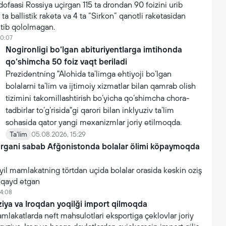
faasi Rossiya uçirgan 115 ta drondan 90 foizini urib
 ta ballistik raketa va 4 ta “Sirkon” qanotli raketasidan
utib qololmagan.
10:07
Nogironligi bo‘lgan abituriyentlarga imtihonda
qo‘shimcha 50 foiz vaqt beriladi
Prezidentning "Alohida ta’limga ehtiyoji bo‘lgan
bolalarni ta’lim va ijtimoiy xizmatlar bilan qamrab olish
tizimini takomillashtirish bo‘yicha qo‘shimcha chora-
tadbirlar to‘g‘risida"gi qarori bilan inklyuziv ta’lim
sohasida qator yangi mexanizmlar joriy etilmoqda.
Ta'lim
05.08.2026, 15:29
argani sabab Afğonistonda bolalar ölimi köpaymoqda
yil mamlakatning törtdan uçida bolalar orasida keskin oziş
i qayd etgan
14:08
iya va Iroqdan yoqilği import qilmoqda
akatlarda neft mahsulotlari eksportiga çeklovlar joriy