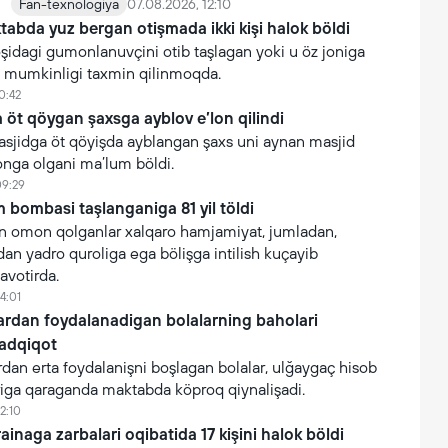
Fan-texnologiya
07.08.2026, 12:10
tabda yuz bergan otişmada ikki kişi halok böldi
oşidagi gumonlanuvçini otib taşlagan yoki u öz joniga
şi mumkinligi taxmin qilinmoqda.
0:42
öt qöygan şaxsga ayblov e’lon qilindi
asjidga öt qöyişda ayblangan şaxs uni aynan masjid
onga olgani ma’lum böldi.
09:29
 bombasi taşlanganiga 81 yil töldi
 omon qolganlar xalqaro hamjamiyat, jumladan,
n yadro quroliga ega bölişga intilish kuçayib
avotirda.
4:01
lardan foydalanadigan bolalarning baholari
tadqiqot
rdan erta foydalanişni boşlagan bolalar, ulğaygaç hisob
iga qaraganda maktabda köproq qiynalişadi.
2:10
inaga zarbalari oqibatida 17 kişini halok böldi