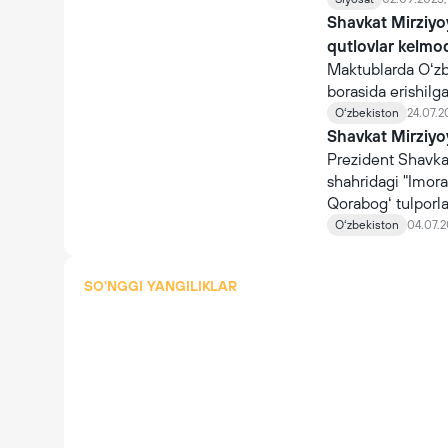
Shavkat Mirziyo
qutlovlar kelmo
Maktublarda Oʻzbe
borasida erishilga
Oʻzbekiston
24.07.20
Shavkat Mirziy
Prezident Shavka
shahridagi "Imora
Qorabogʻ tulporlar
Oʻzbekiston
04.07.2
SO'NGGI YANGILIKLAR