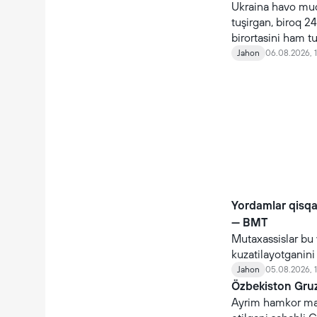
Ukraina havo mudo
tuşirgan, biroq 24
birortasini ham t
Jahon
06.08.2026, 
Yordamlar qisq
— BMT
Mutaxassislar bu 
kuzatilayotganin
Jahon
05.08.2026, 
Özbekiston Gruz
Ayrim hamkor maml