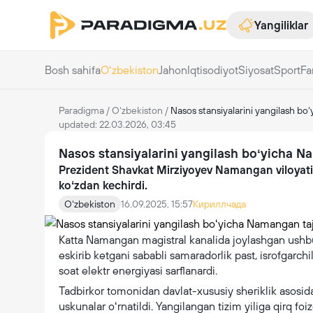
Yangiliklar
Bosh sahifa
Oʻzbekiston
Jahon
Iqtisodiyot
Siyosat
Sport
Fa
Paradigma
/
Oʻzbekiston
/
Nasos stansiyalarini yangilash bo
updated: 22.03.2026, 03:45
Nasos stansiyalarini yangilash boʻyicha N
Prezident Shavkat Mirziyoyev Namangan viloyati
koʻzdan kechirdi.
Oʻzbekiston
16.09.2025, 15:57
Кириллчада
Katta Namangan magistral kanalida joylashgan ushbu
eskirib ketgani sababli samaradorlik past, isrofgarchil
soat elektr energiyasi sarflanardi.
Tadbirkor tomonidan davlat-xususiy sheriklik asosi
uskunalar oʻrnatildi. Yangilangan tizim yiliga qirq fo