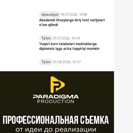
Iqtisodiyot
14.07.2026, 14:48
Akademik litseylarga kiriş test natijalari
e'lon qilindi
Ta'lim
31.07.2026, 10:54
Yuqori kurs talabalari maktablarga
diplomsiz işga ariza topşirişi mumkin
Ta'lim
01.08.2026, 10:37