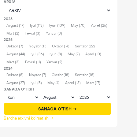
ARXIV
2026
Avgust (17)
Iyul (113)
Iyun (109)
May (70)
Aprel (26)
Mart (2)
Fevral (3)
Yanvar (3)
2025
Dekabr (7)
Noyabr (11)
Oktabr (14)
Sentabr (22)
Avgust (44)
Iyul (36)
Iyun (8)
May (7)
Aprel (10)
Mart (3)
Fevral (11)
Yanvar (2)
2024
Dekabr (8)
Noyabr (7)
Oktabr (18)
Sentabr (18)
Avgust (27)
Iyul (5)
May (4)
Aprel (13)
Mart (17)
SANAGA O'TISH
SANAGA O'TISH →
Barcha arxivni ko'rsatish →