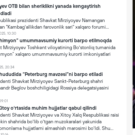
yev OTB bilan sheriklikni yanada kengaytirish
idladi
ublikasi prezidenti Shavkat Mirziyoyev Namangan
an "Kambagʻallikdan farovonlik sari" xalqaro forumi
araqqiyot banki vitse-prezidenti Inmin Yangni qabul qildi.
025, 10:30
Chimyon” umummavsumiy kurorti barpo etilmoqda
t Mirziyoyev Toshkent viloyatining Boʻstonliq tumanida
imyon” xalqaro umummavsumiy kurorti imkoniyatlari
25, 20:34
hududida “Peterburg mavzesi”ni barpo etiladi
identi Shavkat Mirziyoyev Sankt-Peterburg shahri
andr Beglov boshchiligidagi Rossiya delegatsiyasini
09:01
itoy oʻrtasida muhim hujjatlar qabul qilindi
denti Shavkat Mirziyoyev va Xitoy Xalq Respublikasi raisi
kin shahrida boʻlib oʻtgan muzokaralari yakunida
tomonlama hujjatlarni almashish marosimi boʻldi. Shu
 10:16