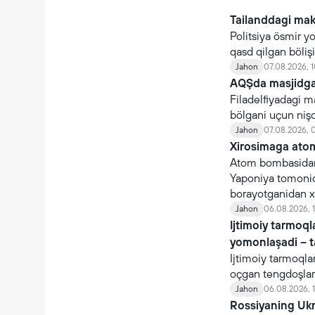
Tailanddagi mak
Politsiya ösmir y
qasd qilgan böli
Jahon
07.08.2026, 1
AQŞda masjidga 
Filadelfiyadagi m
bölgani uçun niş
Jahon
07.08.2026, 
Xirosimaga atom
Atom bombasidan
Yaponiya tomonida
borayotganidan x
Jahon
06.08.2026, 1
Ijtimoiy tarmoq
yomonlaşadi – 
Ijtimoiy tarmoqla
oçgan tengdoşlar
Jahon
06.08.2026, 1
Rossiyaning Ukra