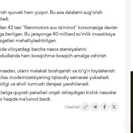
rish quvvati ham yuqori. Bu esa dalalarni sugʻorish
ladi.
ardan 43 tasi “Nammotors suv taʼminot” korxonasiga davlat-
a berilgan. Bu jarayonga 40 milliard soʻmlik investitsiya
gatlari mahalliylashtirilgan.
osida viloyatdagi barcha nasos stansiyalarini
hududlarida ham bosqichma-bosqich amalga oshirish
masdan, ularni malakali boshqarish va toʻgʻri foydalanish
tilsa, modernizatsiyaning iqtisodiy samarasi yuksaladi.
izligi va aholi turmush darajasi yaxshilanadi.
lariga quyosh panellari orqali ishlaydigan kichik nasoslar
shi haqida maʼlumot berdi.
Ulashish: