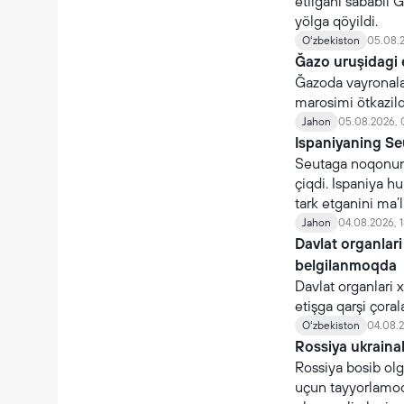
etilgani sababli G
yölga qöyildi.
Oʻzbekiston
05.08.2
Ğazo uruşidagi 
Ğazoda vayronalar
marosimi ötkazildi
Jahon
05.08.2026, 
Ispaniyaning Se
Seutaga noqonuni
çiqdi. Ispaniya 
tark etganini ma’l
Jahon
04.08.2026, 1
Davlat organlari
belgilanmoqda
Davlat organlari 
etişga qarşi çoral
organlari nomidan 
Oʻzbekiston
04.08.2
Rossiya ukraina
Rossiya bosib olg
uçun tayyorlamoq