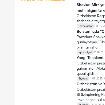
Shavkat Mirziyo
muhimligini taʼk
Oʻzbekiston Resp
shahrida oʻtayotg
doirasida Osiyo t
Oʻzbekiston
18.09.2
Boʻstonliqda “
Prezident Shavka
qurilayotgan “Ch
bilan tanishdi.
Iqtisodiyot
16.09.20
Yangi Toshkent 
Oʻzbekiston prez
gubernatori Aleks
qabul qildi.
Siyosat
11.09.2025, 
Oʻzbekiston va X
Oʻzbekiston prezi
Si Szinpinning Pe
imzolangan ikki 
jumladan:
Siyosat
02.09.2025,