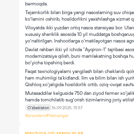
bermoqda.
Tejamkorlik bilan birga yangi nasoslarning suv chiqa
koʻlamini oshirib, hosildorlikni yaxshilashga xizmat qi
Viloyatda ikki yuzdan ortiq nasos stansiyasi bor. Ul
xususiy sheriklik asosida 10 yil muddatga boshqaruvg
yoʻnaltirilgan. Inshootlarga oʻrnatilayotgan nasos agre
Davlat rahbari ikki yil ichida “Ayqiron-1” tajribasi as
modernizatsiya qilish, buni mamlakatning boshqa 
boʻyicha topshiriq berdi.
Faqat texnologiyalarni yangilash bilan cheklanib qol
ham muhimligi taʼkidlandi. Ilm va bilim bilan ish yuri
Qishloq xoʻjaligida hosildorlik ortib, oziq-ovqat xavfs
Mutasaddilar kelgusida 750 dan ziyod fermer xoʻjalik
hamda tomchilatib sugʻorish tizimlarining joriy etili
Oʻzbekiston
16.09.2025, 15:57
#prezident
#Namangan
MAVZUGA OID YANGILIKLAR