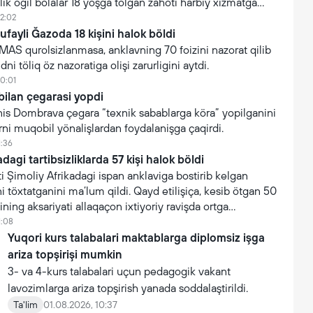
lik öğil bolalar 18 yoşga tölgan zahoti harbiy xizmatga
12:02
tufayli Ğazoda 18 kişini halok böldi
AMAS qurolsizlanmasa, anklavning 70 foizini nazorat qilib
ni töliq öz nazoratiga olişi zarurligini aytdi.
10:01
bilan çegarasi yopdi
 Yanis Dombrava çegara “texnik sabablarga köra” yopilganini
arni muqobil yönalişlardan foydalanişga çaqirdi.
1:36
dagi tartibsizliklarda 57 kişi halok böldi
 Şimoliy Afrikadagi ispan anklaviga bostirib kelgan
i töxtatganini ma’lum qildi. Qayd etilişiça, kesib ötgan 50
ning aksariyati allaqaçon ixtiyoriy ravişda ortga
1:08
Yuqori kurs talabalari maktablarga diplomsiz işga
ariza topşirişi mumkin
3- va 4-kurs talabalari uçun pedagogik vakant
lavozimlarga ariza topşirish yanada soddalaştirildi.
Ta'lim
01.08.2026, 10:37