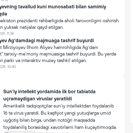
yevning tavallud kuni munosabati bilan samimiy
qda
kiston prezidenti rahbarligida aholi farovonligini oshirish
n yuksak natijalar qayd etilgan.
25, 11:24
oyev Agʻdamdagi majmuaga tashrif buyurdi
t Mirziyoyev Ilhom Aliyev hamrohligida Agʻdam
t" tarixiy-meʼmoriy majmuasiga tashrif buyurdi. Bu yerda
i parki va interaktiv muzey tashkil etilgan.
025, 10:40
Sun’iy intellekt yordamida ilk bor tabiatda
uçramaydigan viruslar yaratildi
Amerikalik tadqiqotçilar sun’iy intellektdan foydalanib
16 ta virus yaratdi. Bu kaşfiyot yangi yutuqlarga umid
uyğotiş bilan birga, undan notöğri maqsadda
foydalaniliş borasidagi xavotirlarni ham kuçaytirmoqda.