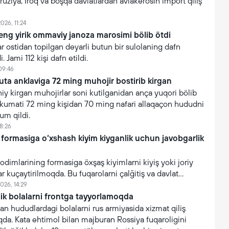
ruziya, Iroq va boşqa davlatlardan aviakerosin import qiliş
026, 11:24
eng yirik ommaviy janoza marosimi bölib ötdi
 ostidan topilgan deyarli butun bir sulolaning dafn
. Jami 112 kişi dafn etildi.
09:46
uta anklaviga 72 ming muhojir bostirib kirgan
y kirgan muhojirlar soni kutilganidan ança yuqori bölib
hukumati 72 ming kişidan 70 ming nafari allaqaçon hududni
um qildi.
8:26
 formasiga o‘xshash kiyim kiyganlik uchun javobgarlik
xodimlarining formasiga öxşaş kiyimlarni kiyiş yoki joriy
ar kuçaytirilmoqda. Bu fuqarolarni çalğitiş va davlat
işonçning suiiste’mol qilinişini oldini olişga qaratilgan.
026, 14:29
lik bolalarni frontga tayyorlamoqda
an hududlardagi bolalarni rus armiyasida xizmat qiliş
da. Kata ehtimol bilan majburan Rossiya fuqaroligini