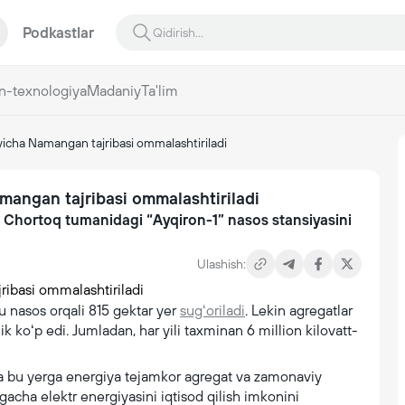
Podkastlar
n-texnologiya
Madaniy
Ta'lim
ʻyicha Namangan tajribasi ommalashtiriladi
amangan tajribasi ommalashtiriladi
 Chortoq tumanidagi “Ayqiron-1” nasos stansiyasini
Ulashish:
 nasos orqali 815 gektar yer
sugʻoriladi
. Lekin agregatlar
ik koʻp edi. Jumladan, har yili taxminan 6 million kilovatt-
da bu yerga energiya tejamkor agregat va zamonaviy
izgacha elektr energiyasini iqtisod qilish imkonini