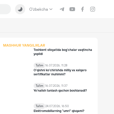
O‘zbekcha
MASHHUR YANGILIKLAR
Toshkent viloyatida bog‘chalar vaqtincha
yopildi
Ta'lim
16.07.2026, 11:28
O‘qishni ko‘chirishda milliy va xalqaro
sertifikatlar muhimmi?
Ta'lim
16.07.2026, 11:37
Yo’nalish tanlash qachon boshlanadi?
Ta'lim
24.07.2026, 16:50
Elektromobillarning "umri" qisqami?