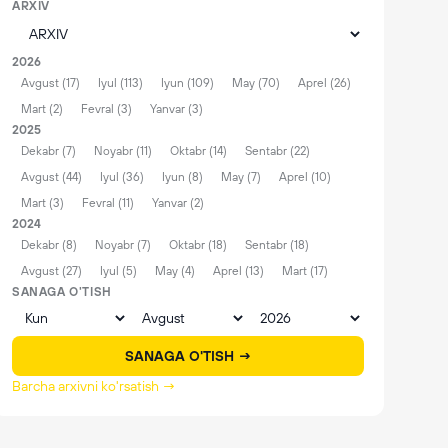
ARXIV
2026
Avgust (17)
Iyul (113)
Iyun (109)
May (70)
Aprel (26)
Mart (2)
Fevral (3)
Yanvar (3)
2025
Dekabr (7)
Noyabr (11)
Oktabr (14)
Sentabr (22)
Avgust (44)
Iyul (36)
Iyun (8)
May (7)
Aprel (10)
Mart (3)
Fevral (11)
Yanvar (2)
2024
Dekabr (8)
Noyabr (7)
Oktabr (18)
Sentabr (18)
Avgust (27)
Iyul (5)
May (4)
Aprel (13)
Mart (17)
SANAGA O'TISH
SANAGA O'TISH →
Barcha arxivni ko'rsatish →