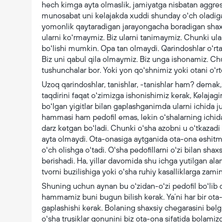
hech kimga ayta olmaslik, jamiyatga nisbatan aggr
munosabat uni kelajakda xuddi shunday oʻch oladig
yomonlik qaytaradigan jarayongacha boradigan shaxs qi
ularni koʻrmaymiz. Biz ularni tanimaymiz. Chunki ula
boʻlishi mumkin. Opa tan olmaydi. Qarindoshlar oʻrtas
Biz uni qabul qila olmaymiz. Biz unga ishonamiz. Ch
tushunchalar bor. Yoki yon qoʻshnimiz yoki otani oʻr
Uzoq qarindoshlar, tanishlar, -tanishlar ham? dema
taqdirini faqat oʻzimizga ishonishimiz kerak, Kelajagin
boʻlgan yigitlar bilan gaplashganimda ularni ichida jud
hammasi ham pedofil emas, lekin oʻshalarning ichidan
darz ketgan boʻladi. Chunki oʻsha azobni u oʻtkazad
ayta olmaydi. Ota-onasiga aytganida ota-ona eshitma
oʻch olishga oʻtadi. Oʻsha pedofillarni oʻzi bilan sha
berishadi. Ha, yillar davomida shu ichga yutilgan ala
tvorni buzilishiga yoki oʻsha ruhiy kasalliklarga zami
Shuning uchun aynan bu oʻzidan-oʻzi pedofil boʻlib q
hammamiz buni bugun bilish kerak. Yaʼni har bir ota-
gaplashishi kerak. Bolaning shaxsiy chegarasini belgi
oʻsha trusiklar qonunini biz ota-ona sifatida bolami