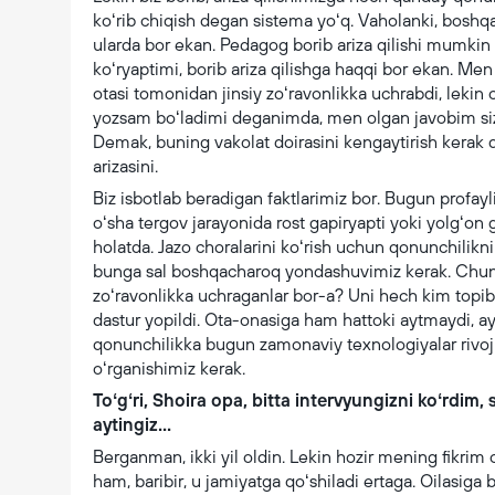
koʻrib chiqish degan sistema yoʻq. Vaholanki, boshq
ularda bor ekan. Pedagog borib ariza qilishi mumkin 
koʻryaptimi, borib ariza qilishga haqqi bor ekan. M
otasi tomonidan jinsiy zoʻravonlikka uchrabdi, lekin
yozsam boʻladimi deganimda, men olgan javobim siz 
Demak, buning vakolat doirasini kengaytirish kerak 
arizasini.
Biz isbotlab beradigan faktlarimiz bor. Bugun profayli
oʻsha tergov jarayonida rost gapiryapti yoki yolgʻon 
holatda. Jazo choralarini koʻrish uchun qonunchilik
bunga sal boshqacharoq yondashuvimiz kerak. Chunki 
zoʻravonlikka uchraganlar bor-a? Uni hech kim topib
dastur yopildi. Ota-onasiga ham hattoki aytmaydi, ay
qonunchilikka bugun zamonaviy texnologiyalar rivoj
oʻrganishimiz kerak.
Toʻgʻri, Shoira opa, bitta intervyungizni koʻrdim, s
aytingiz...
Berganman, ikki yil oldin. Lekin hozir mening fikrim 
ham, baribir, u jamiyatga qoʻshiladi ertaga. Oilasiga 