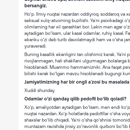
bersangiz.
Hoʻp. Ilmiy nuqtai nazardan oddiyroq, soddaroq va x
seksual xulq-atvorning buzilishi. Yaʼni psixikadagi o
olimlarning har xil qarashlari bor. Lekin men agar o
aytadigan boʻlsam, ular kasal odamlar, ruhiy kasal. F
ekanku oʻzi deb turib davolatmaydi ham va oʻsha jam
yuraveradi.
Buning kasallik ekanligini tan olishimiz kerak. Yaʼni 
rivojlanmagan, hali shakllani ulgurmagan bolalarga b
hisoblanadi. Muammo hammamizniki. Ana faqat psixol
bilishi kerak boʻlgan mavzu hisoblanadi bugungi ku
Jamiyatimizning har bir ongli aʼzosi bu masalada
Xuddi shunday.
Odamlar oʻzi qanday qilib pedofil boʻlib qoladi?
Xoʻp, amaliyotdan aytadigan boʻlsam, men endi koʻ
nuqtai nazardan. Koʻp holatlarda pedofillar oʻsha vo
shaxslar boʻlib chiqadi. Yaʼni oʻsha qoʻshnisi tomoni
muntazam ravishda jinsiy zoʻravonlik qurboni boʻlib