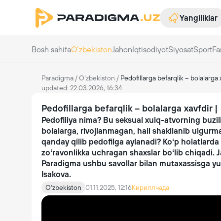
Yangiliklar
Bosh sahifa
Oʻzbekiston
Jahon
Iqtisodiyot
Siyosat
Sport
Fa
Paradigma
/
Oʻzbekiston
/
Pedofillarga befarqlik – bolalarga 
updated: 22.03.2026, 16:34
Pedofillarga befarqlik – bolalarga xavfdir 
Pedofiliya nima? Bu seksual xulq-atvorning buzili
bolalarga, rivojlanmagan, hali shakllanib ulgurm
qanday qilib pedofilga aylanadi? Koʻp holatlarda
zoʻravonlikka uchragan shaxslar boʻlib chiqadi.
Paradigma ushbu savollar bilan mutaxassisga y
Isakova.
Oʻzbekiston
01.11.2025, 12:16
Кириллчада