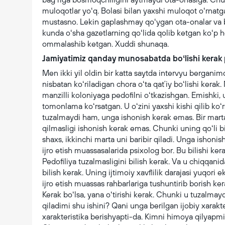
muloqotlar yoʻq. Bolasi bilan yaxshi muloqot oʻrnat
mustasno. Lekin gaplashmay qoʻygan ota-onalar va bo
kunda oʻsha gazetlarning qoʻlida qolib ketgan koʻp h
ommalashib ketgan. Xuddi shunaqa.
Jamiyatimiz qanday munosabatda boʻlishi kerak 
Men ikki yil oldin bir katta saytda intervyu bergani
nisbatan koʻriladigan chora oʻta qatʼiy boʻlishi kera
manzilli koloniyaga pedofilni oʻtkazishgan. Emishki, 
tomonlama koʻrsatgan. U oʻzini yaxshi kishi qilib koʻ
tuzalmaydi ham, unga ishonish kerak emas. Bir marta 
qilmasligi ishonish kerak emas. Chunki uning qoʻli bi
shaxs, ikkinchi marta uni baribir qiladi. Unga ishonis
ijro etish muassasalarida psixolog bor. Bu bilishi kera
Pedofiliya tuzalmasligini bilish kerak. Va u chiqqani
bilish kerak. Uning ijtimoiy xavflilik darajasi yuqori e
ijro etish muassas rahbarlariga tushuntirib borish ker
Kerak boʻlsa, yana oʻtirishi kerak. Chunki u tuzalmayd
qiladimi shu ishini? Qani unga berilgan ijobiy xarakt
xarakteristika berishyapti-da. Kimni himoya qilya