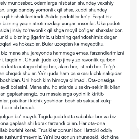
essiv munosabat, odamlarga nisbatan shunday vaxshiy
an, unga qanday yomonlik qilishsa, xuddi shunday
lib shakllantiradi. Aslida pedofillar koʻp. Faqat biz
r bizning yaqin atrofimizdagi yurgan insonlar. Uka pedofil
ida jinsiy zoʻravonlik qilishga moyil boʻlgan shaxslar bor.
unki u bizning jigarimiz, u bizning qarindoshimiz degan
toqlari va hokazolar. Bular uzoqdan kelmayaptiku.
k, biz mana shu jarayonda hammaga emas, farzandlarimizni
i, taqdirini. Chunki juda koʻp jinsiy zoʻravonlik qurboni
a katta xafagarchiligi bor, alam bor, istirob bor. Toʻgʻri,
 chiqadi shular. Yaʼni juda ham psixikasi kichkinaligidan
i boshidan. Uni hech kim himoya qilmadi. Ota-onasiga
ydi bolasini. Mana shu holatlarda u sekin-sekinlik bilan
xsan gaplashsangiz, bu masalalarga oydinlik kiritib
mlar, psixikani kichik yoshidan boshlab seksual xulq-
n hozirlab beradi.
olgan boʻlmaydi. Tagida juda katta sabablar bor va biz
ona gaplashishi kerak farzandi bilan. Har ota-ona
lab berishi kerak. Trusiklar qonuni bor. Hattoki oddiy
zga tushuntirmaymiz. Yaʼni bu qonun shunaqaki, kichkina