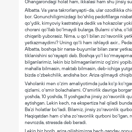
Ohangarondagi holat ham, ikkalasi ham shu jinsiy s
Albatta. Va yana takrorlanyapti-da, ular ozodlikka ch
bor. Qonunchiligimizdagi boʻshliq pedofillarga nisbat
qoʻydik, kimyoviy kastratsiya dedik va hokazolar yo
chorani qoʻllab boʻlmaydi bularga. Bularni oʻsha, oʻldir
chiqarib yuborasiz. Nima, u qoʻl bilan zoʻravonlik ye
yetkazmaydimi? Uning qoʻli ham ishlaydi axir... Pedafi
Albatta, boshqa bir narsa-buyumlar bilan zarar yetka
tiklanishini soʻrayapti deb. Boshqa yoʻl koʻrmayapman
bilganlarimiz, lekin biz bilmaganlarimiz ogʻzini yop
mahalla bilmasin, maktab bilmasin, deb-ichiga yutg
bizda oʻzbekchilik, andisha bor. Ariza qilmaydi chiqib.
Vaholanki men oʻzim amaliyotimda juda koʻp koʻrganm
qizlarni, oʻsmir bolachalarni. Oʻsmirlik davriga borga
yoshda, 10 yoshda, 11 yoshgacha jinsiy zoʻravonlik qu
aytishgan. Lekin kech, na ekspertiza hal qiladi bunday 
Baʼzi holatlar boʻladi. Bilamiz, jinsiy zoʻravonlik qurbo
Haqiqatdan ham oʻsha zoʻravonlik qurboni boʻlgan, ru
nevrozda, stressda deb beradi.
Lekin biz borib, ariza qilishimizga hech qanday qonun