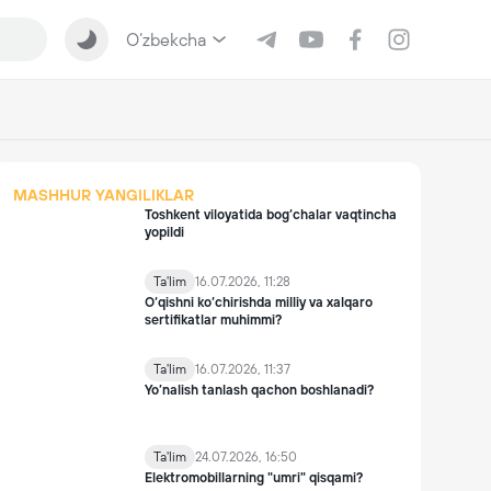
O‘zbekcha
MASHHUR YANGILIKLAR
Toshkent viloyatida bog‘chalar vaqtincha
yopildi
Ta'lim
16.07.2026, 11:28
O‘qishni ko‘chirishda milliy va xalqaro
sertifikatlar muhimmi?
Ta'lim
16.07.2026, 11:37
Yo’nalish tanlash qachon boshlanadi?
Ta'lim
24.07.2026, 16:50
Elektromobillarning "umri" qisqami?