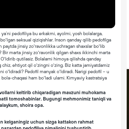
 yaʼni pedofiliya bu erkakmi, ayolmi, yosh bolalarga,
boʻlgan seksual qiziqishlar. Inson qanday qilib pedofilga
 paytda jinsiy zoʻravonlikka uchragan shaxslar boʻlib
Bir marta jinsiy zoʻravonlik qilgan shaxs ikkinchi marta
. Oʻldirib qutilasiz. Bolalarni himoya qilishda qanday
chiz, ehtiyot qil oʻzingni oʻzing. Biz katta jamiyatdamiz
ni oʻldiradi? Pedofil manyak oʻldiradi. Narigi pedofil – u
i, bola-chaqasi ham boʻladi ularni. Kimyaviy kastratsiya
savollarni keltirib chiqaradigan mavzuni muhokama
matli tomoshabinlar. Bugungi mehmonimiz taniqli va
 alaykum, shoira opa.
dan kelganingiz uchun sizga kattakon rahmat
i nazardan pedofiliya nimaligini tushuntirib