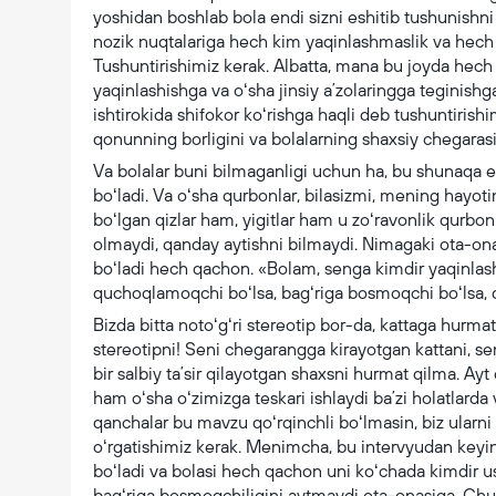
yoshidan boshlab bola endi sizni eshitib tushunishn
nozik nuqtalariga hech kim yaqinlashmaslik va hech
Tushuntirishimiz kerak. Albatta, mana bu joyda hech
yaqinlashishga va oʻsha jinsiy aʼzolaringga teginish
ishtirokida shifokor koʻrishga haqli deb tushuntiris
qonunning borligini va bolalarning shaxsiy chegar
Va bolalar buni bilmaganligi uchun ha, bu shunaqa ek
boʻladi. Va oʻsha qurbonlar, bilasizmi, mening hayot
boʻlgan qizlar ham, yigitlar ham u zoʻravonlik qurbon
olmaydi, qanday aytishni bilmaydi. Nimagaki ota-on
boʻladi hech qachon. «Bolam, senga kimdir yaqinlash
quchoqlamoqchi boʻlsa, bagʻriga bosmoqchi boʻlsa,
Bizda bitta notoʻgʻri stereotip bor-da, kattaga hurmat
stereotipni! Seni chegarangga kirayotgan kattani, s
bir salbiy taʼsir qilayotgan shaxsni hurmat qilma. Ay
ham oʻsha oʻzimizga teskari ishlaydi baʼzi holatlard
qanchalar bu mavzu qoʻrqinchli boʻlmasin, biz ularni 
oʻrgatishimiz kerak. Menimcha, bu intervyudan ke
boʻladi va bolasi hech qachon uni koʻchada kimdir us
bagʻriga bosmoqchiligini aytmaydi ota-onasiga. Chunk