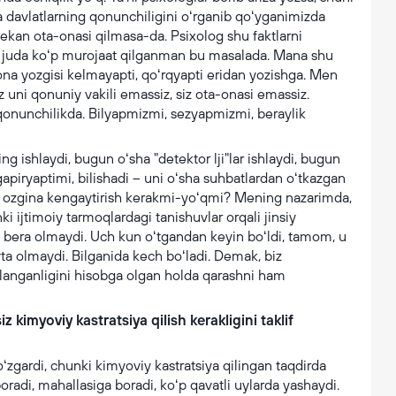
a davlatlarning qonunchiligini oʻrganib qoʻyganimizda
ekan ota-onasi qilmasa-da. Psixolog shu faktlarni
en juda koʻp murojaat qilganman bu masalada. Mana shu
 ona yozgisi kelmayapti, qoʻrqyapti eridan yozishga. Men
uni qonuniy vakili emassiz, siz ota-onasi emassiz.
qonunchilikda. Bilyapmizmi, sezyapmizmi, beraylik
ng ishlaydi, bugun oʻsha "detektor lji"lar ishlaydi, bugun
gapiryaptimi, bilishadi – uni oʻsha suhbatlardan oʻtkazgan
ni ozgina kengaytirish kerakmi-yoʻqmi? Mening nazarimda,
ijtimoiy tarmoqlardagi tanishuvlar orqali jinsiy
 bera olmaydi. Uch kun oʻtgandan keyin boʻldi, tamom, u
ta olmaydi. Bilganida kech boʻladi. Demak, biz
langanligini hisobga olgan holda qarashni ham
iz kimyoviy kastratsiya qilish kerakligini taklif
oʻzgardi, chunki kimyoviy kastratsiya qilingan taqdirda
boradi, mahallasiga boradi, koʻp qavatli uylarda yashaydi.