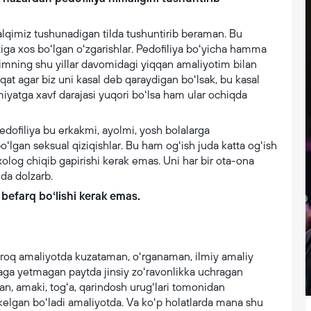
alqimiz tushunadigan tilda tushuntirib beraman. Bu
ʻziga xos boʻlgan oʻzgarishlar. Pedofiliya boʻyicha hamma
ʻzimning shu yillar davomidagi yiqqan amaliyotim bilan
aqat agar biz uni kasal deb qaraydigan boʻlsak, bu kasal
iyatga xavf darajasi yuqori boʻlsa ham ular ochiqda
pedofiliya bu erkakmi, ayolmi, yosh bolalarga
oʻlgan seksual qiziqishlar. Bu ham ogʻish juda katta ogʻish
og chiqib gapirishi kerak emas. Uni har bir ota-ona
nda dolzarb.
 befarq boʻlishi kerak emas.
proq amaliyotda kuzataman, oʻrganaman, ilmiy amaliy
yaga yetmagan paytda jinsiy zoʻravonlikka uchragan
dan, amaki, togʻa, qarindosh urugʻlari tomonidan
 kelgan boʻladi amaliyotda. Va koʻp holatlarda mana shu