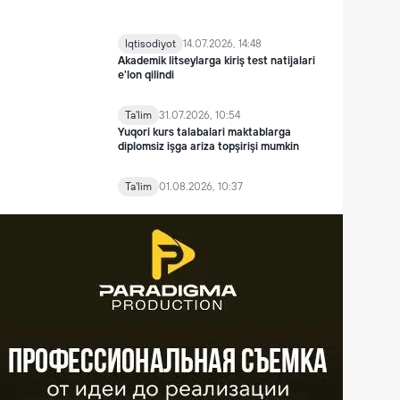
Iqtisodiyot
14.07.2026, 14:48
Akademik litseylarga kiriş test natijalari
e'lon qilindi
Ta'lim
31.07.2026, 10:54
Yuqori kurs talabalari maktablarga
diplomsiz işga ariza topşirişi mumkin
Ta'lim
01.08.2026, 10:37