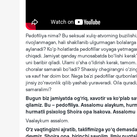
Pedofiliya nima? Bu seksual xulq-atvorning buzilishi,
rivojlanmagan, hali shakllanib ulgurmagan bolalarga 
aylanadi? Koʻp holatlarda pedofillar voyaga yetmagan
chiqadi. Jamiyat qanday munosabatda boʻlishi kerak? 
uni baribir qiladi. Ularni oʻsha oʻldirish kerak, tamom
choralar samarali boʻladi? Shaxsiy chegirangni oʻzing 
va xavf har doim bor. Nega baʼzi pedofillar qurbonlari
jinsiy zoʻravonlik qilib yashab yuraveradi. Oila qurad
samaralimi?
Bugun biz jamiyatda ogʻriq, xavotir va koʻplab 
qilamiz. Bu – pedofiliya. Assalomu alaykum, hur
hurmatli psixolog Shoira opa Isakova. Assalomu
Vaalaykum assalom.
Oʻz vaqtingizni ajratib, taklifimizga yoʻq demas
deymiz. Shoira opa, birinchi savolim. Ilmiy nuqta