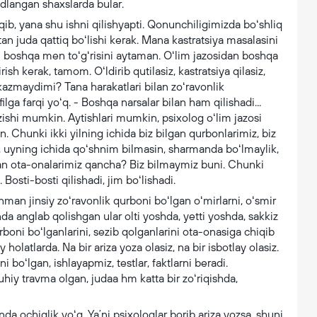
udlangan shaxslarda bular.
iqib, yana shu ishni qilishyapti. Qonunchiligimizda boʻshliq
an juda qattiq boʻlishi kerak. Mana kastratsiya masalasini
ki boshqa men toʻgʻrisini aytaman. Oʻlim jazosidan boshqa
ish kerak, tamom. Oʻldirib qutilasiz, kastratsiya qilasiz,
tkazmaydimi? Tana harakatlari bilan zoʻravonlik
lga farqi yoʻq. - Boshqa narsalar bilan ham qilishadi...
zishi mumkin. Aytishlari mumkin, psixolog oʻlim jazosi
. Chunki ikki yilning ichida biz bilgan qurbonlarimiz, biz
ib, uyning ichida qoʻshnim bilmasin, sharmanda boʻlmaylik,
an ota-onalarimiz qancha? Biz bilmaymiz buni. Chunki
 Bosti-bosti qilishadi, jim boʻlishadi.
an jinsiy zoʻravonlik qurboni boʻlgan oʻmirlarni, oʻsmir
nda anglab qolishgan ular olti yoshda, yetti yoshda, sakkiz
rboni boʻlganlarini, sezib qolganlarini ota-onasiga chiqib
holatlarda. Na bir ariza yoza olasiz, na bir isbotlay olasiz.
ni boʻlgan, ishlayapmiz, testlar, faktlarni beradi.
hiy travma olgan, judaa hm katta bir zoʻriqishda,
da ochiqlik yoʻq. Yaʼni psixologlar borib ariza yozsa, shuni