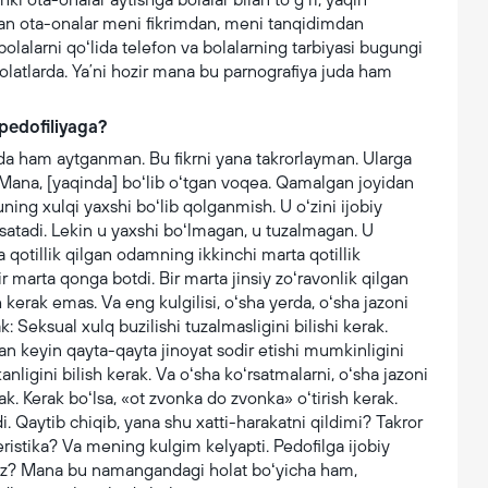
gan ota-onalar meni fikrimdan, meni tanqidimdan
lalarni qoʻlida telefon va bolalarning tarbiyasi bugungi
olatlarda. Yaʼni hozir mana bu parnografiya juda ham
pedofiliyaga?
mda ham aytganman. Bu fikrni yana takrorlayman. Ularga
k. Mana, [yaqinda] boʻlib oʻtgan voqea. Qamalgan joyidan
uning xulqi yaxshi boʻlib qolganmish. U oʻzini ijobiy
rsatadi. Lekin u yaxshi boʻlmagan, u tuzalmagan. U
qotillik qilgan odamning ikkinchi marta qotillik
r marta qonga botdi. Bir marta jinsiy zoʻravonlik qilgan
h kerak emas. Va eng kulgilisi, oʻsha yerda, oʻsha jazoni
k: Seksual xulq buzilishi tuzalmasligini bilishi kerak.
dan keyin qayta-qayta jinoyat sodir etishi mumkinligini
kanligini bilish kerak. Va oʻsha koʻrsatmalarni, oʻsha jazoni
ak. Kerak boʻlsa, «ot zvonka do zvonka» oʻtirish kerak.
i. Qaytib chiqib, yana shu xatti-harakatni qildimi? Takror
eristika? Va mening kulgim kelyapti. Pedofilga ijobiy
pmiz? Mana bu namangandagi holat boʻyicha ham,