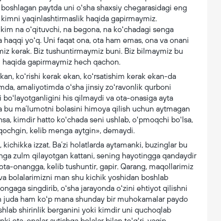
i boshlagan paytda uni oʻsha shaxsiy chegarasidagi eng
 kimni yaqinlashtirmaslik haqida gapirmaymiz.
 kim na oʻqituvchi, na begona, na koʻchadagi senga
ga haqqi yoʻq. Uni faqat ona, ota ham emas, ona va onani
himiz kerak. Biz tushuntirmaymiz buni. Biz bilmaymiz bu
asi haqida gapirmaymiz hech qachon.
an, koʻrishi kerak ekan, koʻrsatishim kerak ekan-da
imda, amaliyotimda oʻsha jinsiy zoʻravonlik qurboni
i boʻlayotganligini his qilmaydi va ota-onasiga ayta
a bu maʼlumotni bolasini himoya qilish uchun aytmagan
sa, kimdir hatto koʻchada seni ushlab, oʻpmoqchi boʻlsa,
 qochgin, kelib menga aytgin», demaydi.
, kichikka izzat. Baʼzi holatlarda aytamanki, buzinglar bu
enga zulm qilayotgan kattani, sening hayotingga qandaydir
t ota-onangga, kelib tushuntir, gapir. Qarang, maqollarimiz
a va bolalarimizni man shu kichik yoshidan boshlab
ongaga singdirib, oʻsha jarayonda oʻzini ehtiyot qilishni
yin juda ham koʻp mana shunday bir muhokamalar paydo
hlab shirinlik berganini yoki kimdir uni quchoqlab
i ota-onalar aytishga bolalar bilan toʻgʻri, yaqin