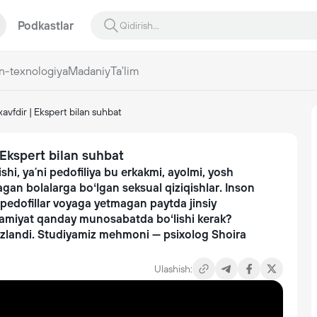
Podkastlar
n-texnologiya
Madaniy
Ta'lim
xavfdir | Ekspert bilan suhbat
| Ekspert bilan suhbat
shi, yaʼni pedofiliya bu erkakmi, ayolmi, yosh
agan bolalarga boʻlgan seksual qiziqishlar. Inson
 pedofillar voyaga yetmagan paytda jinsiy
 Jamiyat qanday munosabatda boʻlishi kerak?
uzlandi. Studiyamiz mehmoni —
psixolog Shoira
Ulashish: