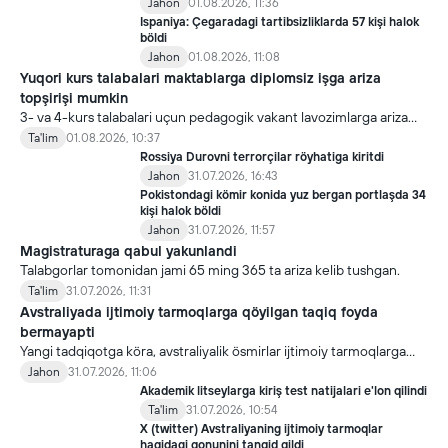
Jahon
01.08.2026, 11:36
Ispaniya: Çegaradagi tartibsizliklarda 57 kişi halok
böldi
Jahon
01.08.2026, 11:08
Yuqori kurs talabalari maktablarga diplomsiz işga ariza
topşirişi mumkin
3- va 4-kurs talabalari uçun pedagogik vakant lavozimlarga ariza
topşirish yanada soddalaştirildi.
Ta'lim
01.08.2026, 10:37
Rossiya Durovni terrorçilar röyhatiga kiritdi
Jahon
31.07.2026, 16:43
Pokistondagi kömir konida yuz bergan portlaşda 34
kişi halok böldi
Jahon
31.07.2026, 11:57
Magistraturaga qabul yakunlandi
Talabgorlar tomonidan jami 65 ming 365 ta ariza kelib tushgan.
Ta'lim
31.07.2026, 11:31
Avstraliyada ijtimoiy tarmoqlarga qöyilgan taqiq foyda
bermayapti
Yangi tadqiqotga köra, avstraliyalik ösmirlar ijtimoiy tarmoqlarga
qöyilgan taqiqdan söng ham ulardan foydalanmoqda.
Jahon
31.07.2026, 11:06
Akademik litseylarga kiriş test natijalari e'lon qilindi
Ta'lim
31.07.2026, 10:54
X (twitter) Avstraliyaning ijtimoiy tarmoqlar
haqidagi qonunini tanqid qildi