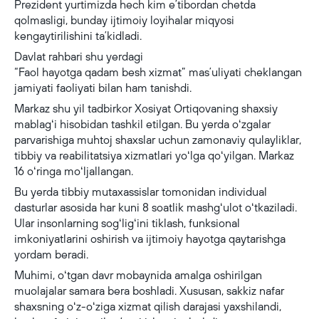
Prezident yurtimizda hech kim eʼtibordan chetda
qolmasligi, bunday ijtimoiy loyihalar miqyosi
kengaytirilishini taʼkidladi.
Davlat rahbari shu yerdagi
“Faol hayotga qadam besh xizmat” masʼuliyati cheklangan
jamiyati faoliyati bilan ham tanishdi.
Markaz shu yil tadbirkor Xosiyat Ortiqovaning shaxsiy
mablagʻi hisobidan tashkil etilgan. Bu yerda oʻzgalar
parvarishiga muhtoj shaxslar uchun zamonaviy qulayliklar,
tibbiy va reabilitatsiya xizmatlari yoʻlga qoʻyilgan. Markaz
16 oʻringa moʻljallangan.
Bu yerda tibbiy mutaxassislar tomonidan individual
dasturlar asosida har kuni 8 soatlik mashgʻulot oʻtkaziladi.
Ular insonlarning sogʻligʻini tiklash, funksional
imkoniyatlarini oshirish va ijtimoiy hayotga qaytarishga
yordam beradi.
Muhimi, oʻtgan davr mobaynida amalga oshirilgan
muolajalar samara bera boshladi. Xususan, sakkiz nafar
shaxsning oʻz-oʻziga xizmat qilish darajasi yaxshilandi,