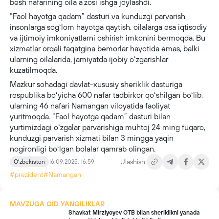
besh nafarining oila aʼzosi ishga joylashdi.
“Faol hayotga qadam” dasturi va kunduzgi parvarish
insonlarga sogʻlom hayotga qaytish, oilalarga esa iqtisodiy
va ijtimoiy imkoniyatlarni oshirish imkonini bermoqda. Bu
xizmatlar orqali faqatgina bemorlar hayotida emas, balki
ularning oilalarida, jamiyatda ijobiy oʻzgarishlar
kuzatilmoqda.
Mazkur sohadagi davlat-xususiy sheriklik dasturiga
respublika boʻyicha 600 nafar tadbirkor qoʻshilgan boʻlib,
ularning 46 nafari Namangan viloyatida faoliyat
yuritmoqda. “Faol hayotga qadam” dasturi bilan
yurtimizdagi oʻzgalar parvarishiga muhtoj 24 ming fuqaro,
kunduzgi parvarish xizmati bilan 3 mingga yaqin
nogironligi boʻlgan bolalar qamrab olingan.
Ulashish:
Oʻzbekiston
16.09.2025, 16:59
#prezident
#Namangan
MAVZUGA OID YANGILIKLAR
Shavkat Mirziyoyev OTB bilan sheriklikni yanada