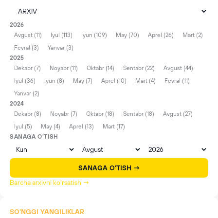
2026
Avgust (11)
Iyul (113)
Iyun (109)
May (70)
Aprel (26)
Mart (2)
Fevral (3)
Yanvar (3)
2025
Dekabr (7)
Noyabr (11)
Oktabr (14)
Sentabr (22)
Avgust (44)
Iyul (36)
Iyun (8)
May (7)
Aprel (10)
Mart (4)
Fevral (11)
Yanvar (2)
2024
Dekabr (8)
Noyabr (7)
Oktabr (18)
Sentabr (18)
Avgust (27)
Iyul (5)
May (4)
Aprel (13)
Mart (17)
SANAGA O'TISH
SANAGA O'TISH →
Barcha arxivni ko'rsatish →
SO'NGGI YANGILIKLAR