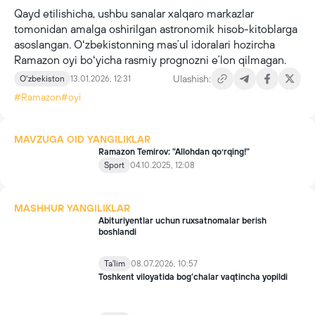
Qayd etilishicha, ushbu sanalar xalqaro markazlar
tomonidan amalga oshirilgan astronomik hisob-kitoblarga
asoslangan. Oʻzbekistonning masʼul idoralari hozircha
Ramazon oyi boʻyicha rasmiy prognozni eʼlon qilmagan.
Ulashish:
Oʻzbekiston
13.01.2026, 12:31
#Ramazon
#oyi
MAVZUGA OID YANGILIKLAR
Ramazon Temirov: "Allohdan qoʻrqing!"
Sport
04.10.2025, 12:08
MASHHUR YANGILIKLAR
Abituriyentlar uchun ruxsatnomalar berish
boshlandi
Ta'lim
08.07.2026, 10:57
Toshkent viloyatida bog‘chalar vaqtincha yopildi