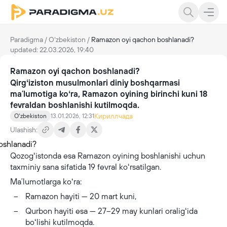
Paradigma
/
Oʻzbekiston
/
Ramazon oyi qachon boshlanadi?
updated: 22.03.2026, 19:40
Ramazon oyi qachon boshlanadi?
Qirgʻiziston musulmonlari diniy boshqarmasi
maʼlumotiga koʻra, Ramazon oyining birinchi kuni 18
fevraldan boshlanishi kutilmoqda.
Кириллчада
Oʻzbekiston
13.01.2026, 12:31
Ulashish:
Qozogʻistonda esa Ramazon oyining boshlanishi uchun
taxminiy sana sifatida 19 fevral koʻrsatilgan.
Maʼlumotlarga koʻra:
Ramazon hayiti — 20 mart kuni,
Qurbon hayiti esa — 27–29 may kunlari oraligʻida
boʻlishi kutilmoqda.