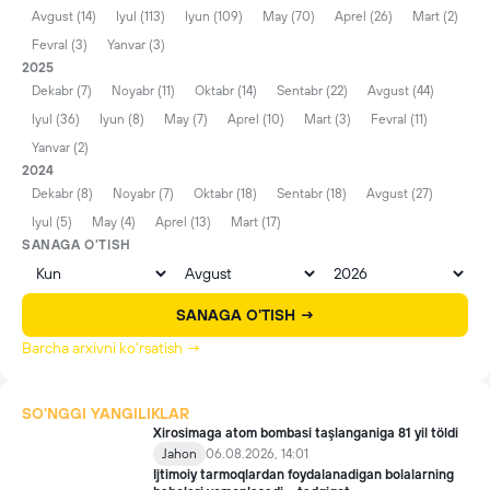
Avgust (14)
Iyul (113)
Iyun (109)
May (70)
Aprel (26)
Mart (2)
Fevral (3)
Yanvar (3)
2025
Dekabr (7)
Noyabr (11)
Oktabr (14)
Sentabr (22)
Avgust (44)
Iyul (36)
Iyun (8)
May (7)
Aprel (10)
Mart (3)
Fevral (11)
Yanvar (2)
2024
Dekabr (8)
Noyabr (7)
Oktabr (18)
Sentabr (18)
Avgust (27)
Iyul (5)
May (4)
Aprel (13)
Mart (17)
SANAGA O'TISH
SANAGA O'TISH →
Barcha arxivni ko'rsatish →
SO'NGGI YANGILIKLAR
Xirosimaga atom bombasi taşlanganiga 81 yil töldi
Jahon
06.08.2026, 14:01
Ijtimoiy tarmoqlardan foydalanadigan bolalarning