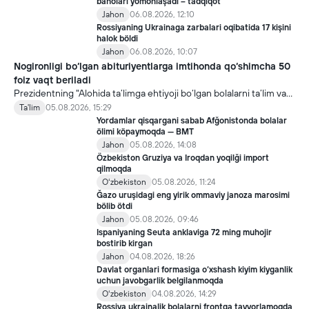
baholari yomonlaşadi – tadqiqot
Jahon
06.08.2026, 12:10
Rossiyaning Ukrainaga zarbalari oqibatida 17 kişini
halok böldi
Jahon
06.08.2026, 10:07
Nogironligi bo‘lgan abituriyentlarga imtihonda qo‘shimcha 50
foiz vaqt beriladi
Prezidentning "Alohida ta’limga ehtiyoji bo‘lgan bolalarni ta’lim va
ijtimoiy xizmatlar bilan qamrab olish tizimini takomillashtirish
Ta'lim
05.08.2026, 15:29
bo‘yicha qo‘shimcha chora-tadbirlar to‘g‘risida"gi qarori bilan
Yordamlar qisqargani sabab Afğonistonda bolalar
inklyuziv ta’lim sohasida qator yangi mexanizmlar joriy etilmoqda.
ölimi köpaymoqda — BMT
Jahon
05.08.2026, 14:08
Özbekiston Gruziya va Iroqdan yoqilği import
qilmoqda
Oʻzbekiston
05.08.2026, 11:24
Ğazo uruşidagi eng yirik ommaviy janoza marosimi
bölib ötdi
Jahon
05.08.2026, 09:46
Ispaniyaning Seuta anklaviga 72 ming muhojir
bostirib kirgan
Jahon
04.08.2026, 18:26
Davlat organlari formasiga o‘xshash kiyim kiyganlik
uchun javobgarlik belgilanmoqda
Oʻzbekiston
04.08.2026, 14:29
Rossiya ukrainalik bolalarni frontga tayyorlamoqda