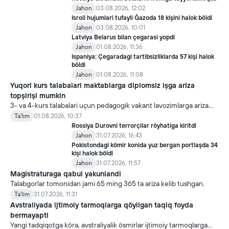
Jahon
03.08.2026, 12:02
Isroil hujumlari tufayli Ğazoda 18 kişini halok böldi
Jahon
03.08.2026, 10:01
Latviya Belarus bilan çegarasi yopdi
Jahon
01.08.2026, 11:36
Ispaniya: Çegaradagi tartibsizliklarda 57 kişi halok
böldi
Jahon
01.08.2026, 11:08
Yuqori kurs talabalari maktablarga diplomsiz işga ariza
topşirişi mumkin
3- va 4-kurs talabalari uçun pedagogik vakant lavozimlarga ariza
topşirish yanada soddalaştirildi.
Ta'lim
01.08.2026, 10:37
Rossiya Durovni terrorçilar röyhatiga kiritdi
Jahon
31.07.2026, 16:43
Pokistondagi kömir konida yuz bergan portlaşda 34
kişi halok böldi
Jahon
31.07.2026, 11:57
Magistraturaga qabul yakunlandi
Talabgorlar tomonidan jami 65 ming 365 ta ariza kelib tushgan.
Ta'lim
31.07.2026, 11:31
Avstraliyada ijtimoiy tarmoqlarga qöyilgan taqiq foyda
bermayapti
Yangi tadqiqotga köra, avstraliyalik ösmirlar ijtimoiy tarmoqlarga