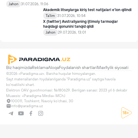
qöyilgan taqiqdan söng ham ulardan foydalanmoqda.
Jahon
31.07.2026, 11:06
Akademik litseylarga kiriş test natijalari e'lon qilindi
Ta'lim
31.07.2026, 10:54
X (twitter) Avstraliyaning ijtimoiy tarmoqlar
haqidagi qonunini tanqid qildi
Jahon
29.07.2026, 13:01
Biz haqimizda
Reklama
Aloqa
Foydalanish shartlari
Maxfiylik siyosati
©2026 «Paradigma.uz». Barcha huqular himoyalangan.

Sayt materiallaridan foydalanilganda "Paradigma.uz" saytiga havola 
ko'rsatilishi shart.

Elektron OAV guvohnomasi: №180629. Berilgan sanasi: 2023 yil 6 dekabr

Muassis: «Paradigma Media» MChJ
100011, Toshkent, Navoiy ko'chasi, 30
info@paradigma.uz