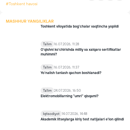
#Toshkent havosi
MASHHUR YANGILIKLAR
Toshkent viloyatida bog‘chalar vaqtincha yopildi
Ta'lim
16.07.2026, 11:28
O‘qishni ko‘chirishda milliy va xalqaro sertifikatlar
muhimmi?
Ta'lim
16.07.2026, 11:37
Yo’nalish tanlash qachon boshlanadi?
Ta'lim
24.07.2026, 16:50
Elektromobillarning "umri" qisqami?
Iqtisodiyot
14.07.2026, 14:48
Akademik litseylarga kiriş test natijalari e'lon qilindi