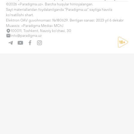
©2026 «Paradigma.uz». Barcha huqular himoyalangan.

Sayt materiallaridan foydalanilganda "Paradigma.uz" saytiga havola 
ko'rsatilishi shart.

Elektron OAV guvohnomasi: №180629. Berilgan sanasi: 2023 yil 6 dekabr

Muassis: «Paradigma Media» MChJ
100011, Toshkent, Navoiy ko'chasi, 30
info@paradigma.uz