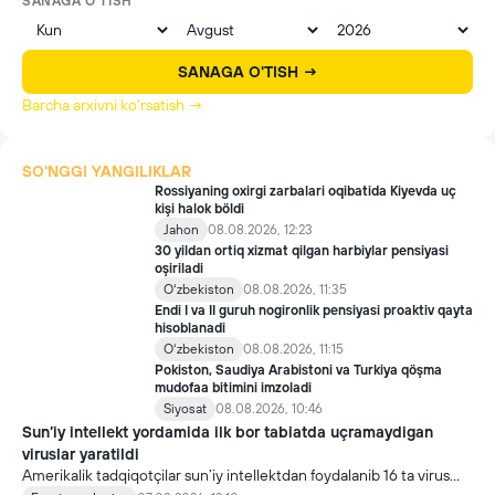
SANAGA O'TISH
SANAGA O'TISH →
Barcha arxivni ko'rsatish →
SO'NGGI YANGILIKLAR
Rossiyaning oxirgi zarbalari oqibatida Kiyevda uç
kişi halok böldi
Jahon
08.08.2026, 12:23
30 yildan ortiq xizmat qilgan harbiylar pensiyasi
oşiriladi
Oʻzbekiston
08.08.2026, 11:35
Endi I va II guruh nogironlik pensiyasi proaktiv qayta
hisoblanadi
Oʻzbekiston
08.08.2026, 11:15
Pokiston, Saudiya Arabistoni va Turkiya qöşma
mudofaa bitimini imzoladi
Siyosat
08.08.2026, 10:46
Sun’iy intellekt yordamida ilk bor tabiatda uçramaydigan
viruslar yaratildi
Amerikalik tadqiqotçilar sun’iy intellektdan foydalanib 16 ta virus