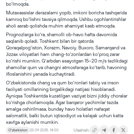
boʻlmoqda.
Mutaxassislar derazalarni yopib, imkoni boricha tashqarida
kamroq boʻlishni tavsiya qilmoqda. Ushbu ogohlantirishlar
aholi asrab qolishda muhim ahamiyat kasb etmoqda.
Prognozlarga koʻra, shamolli ob-havo hafta davomida
saqlanib qoladi. Toshkent bilan bir qatorda
Qoraqalpogʻiston, Xorazm, Navoiy, Buxoro, Samarqand va
Jizzax viloyatlari ham chang-toʻzonlardan koʻproq zarar
koʻrishi mumkin. Gʻarbdan esayotgan 15–20 m/s tezlikdagi
shamollar qum va changni atmosferaga koʻtarib, havoning
ifloslanishini yanada kuchaytiradi.
Oʻzbekistonda chang va qum boʻronlari tabiiy va inson
faoliyati omillarining birgalikdagi natijasi hisoblanadi.
Ayniqsa Toshkentda kuzatilgan vaziyat bizni jiddiy choralar
koʻrishga chorlamoqda. Agar barqaror yechimlar tezda
amalga oshirilmasa, bunday havo holatlari nafaqat
salomatlik, balki butun iqtisodiyot va kelajak uchun katta
xavfga aylanishi mumkin.
Ulashish:
Oʻzbekiston
23.09.2025, 14:00