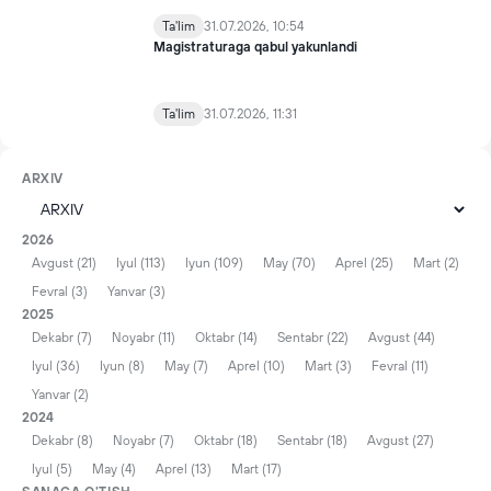
Ta'lim
31.07.2026, 10:54
Magistraturaga qabul yakunlandi
Ta'lim
31.07.2026, 11:31
ARXIV
2026
Avgust (21)
Iyul (113)
Iyun (109)
May (70)
Aprel (25)
Mart (2)
Fevral (3)
Yanvar (3)
2025
Dekabr (7)
Noyabr (11)
Oktabr (14)
Sentabr (22)
Avgust (44)
Iyul (36)
Iyun (8)
May (7)
Aprel (10)
Mart (3)
Fevral (11)
Yanvar (2)
2024
Dekabr (8)
Noyabr (7)
Oktabr (18)
Sentabr (18)
Avgust (27)
Iyul (5)
May (4)
Aprel (13)
Mart (17)