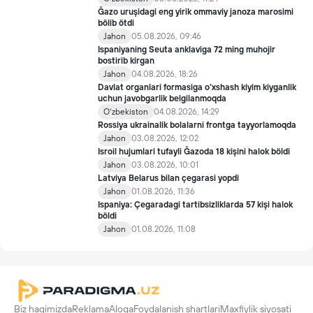
Ğazo uruşidagi eng yirik ommaviy janoza marosimi
bölib ötdi
Jahon
05.08.2026, 09:46
Ispaniyaning Seuta anklaviga 72 ming muhojir
bostirib kirgan
Jahon
04.08.2026, 18:26
Davlat organlari formasiga o‘xshash kiyim kiyganlik
uchun javobgarlik belgilanmoqda
Oʻzbekiston
04.08.2026, 14:29
Rossiya ukrainalik bolalarni frontga tayyorlamoqda
Jahon
03.08.2026, 12:02
Isroil hujumlari tufayli Ğazoda 18 kişini halok böldi
Jahon
03.08.2026, 10:01
Latviya Belarus bilan çegarasi yopdi
Jahon
01.08.2026, 11:36
Ispaniya: Çegaradagi tartibsizliklarda 57 kişi halok
böldi
Jahon
01.08.2026, 11:08
Biz haqimizda
Reklama
Aloqa
Foydalanish shartlari
Maxfiylik siyosati