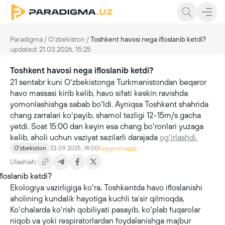
Paradigma
/
Oʻzbekiston
/
Toshkent havosi nega ifloslanib ketdi?
updated: 21.03.2026, 15:25
Toshkent havosi nega ifloslanib ketdi?
21 sentabr kuni Oʻzbekistonga Turkmanistondan beqaror
havo massasi kirib kelib, havo sifati keskin ravishda
yomonlashishga sabab boʻldi. Ayniqsa Toshkent shahrida
chang zarralari koʻpayib, shamol tezligi 12-15m/s gacha
yetdi. Soat 15:00 dan keyin esa chang boʻronlari yuzaga
kelib, aholi uchun vaziyat sezilarli darajada
ogʻirlashdi.
Кириллчада
Oʻzbekiston
23.09.2025, 14:00
Ulashish:
Ekologiya vazirligiga koʻra, Toshkentda havo ifloslanishi
aholining kundalik hayotiga kuchli taʼsir qilmoqda,
Koʻchalarda koʻrish qobiliyati pasayib, koʻplab fuqarolar
niqob va yoki respiratorlardan foydalanishga majbur