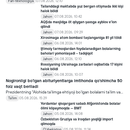
yaratdi. Bu kaşfiyot yangi yutuqlarga umid uyğotiş bilan birga,
Fan-texnologiya
07.08.2026, 12:10
undan notöğri maqsadda foydalaniliş borasidagi xavotirlarni ham
Tailanddagi maktabda yuz bergan otişmada ikki kişi
kuçaytirmoqda.
halok böldi
Jahon
07.08.2026, 10:42
AQŞda masjidga öt qöygan şaxsga ayblov e’lon
qilindi
Jahon
07.08.2026, 09:29
Xirosimaga atom bombasi taşlanganiga 81 yil töldi
Jahon
06.08.2026, 14:01
Ijtimoiy tarmoqlardan foydalanadigan bolalarning
baholari yomonlaşadi – tadqiqot
Jahon
06.08.2026, 12:10
Rossiyaning Ukrainaga zarbalari oqibatida 17 kişini
halok böldi
Jahon
06.08.2026, 10:07
Nogironligi bo‘lgan abituriyentlarga imtihonda qo‘shimcha 50
foiz vaqt beriladi
Prezidentning "Alohida ta’limga ehtiyoji bo‘lgan bolalarni ta’lim va
ijtimoiy xizmatlar bilan qamrab olish tizimini takomillashtirish
Ta'lim
05.08.2026, 15:29
bo‘yicha qo‘shimcha chora-tadbirlar to‘g‘risida"gi qarori bilan
Yordamlar qisqargani sabab Afğonistonda bolalar
inklyuziv ta’lim sohasida qator yangi mexanizmlar joriy etilmoqda.
ölimi köpaymoqda — BMT
Jahon
05.08.2026, 14:08
Özbekiston Gruziya va Iroqdan yoqilği import
qilmoqda
Oʻzbekiston
05.08.2026, 11:24