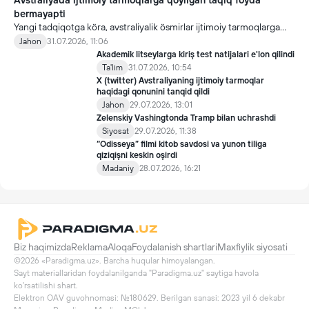
Avstraliyada ijtimoiy tarmoqlarga qöyilgan taqiq foyda
bermayapti
Yangi tadqiqotga köra, avstraliyalik ösmirlar ijtimoiy tarmoqlarga
qöyilgan taqiqdan söng ham ulardan foydalanmoqda.
Jahon
31.07.2026, 11:06
Akademik litseylarga kiriş test natijalari e'lon qilindi
Ta'lim
31.07.2026, 10:54
X (twitter) Avstraliyaning ijtimoiy tarmoqlar
haqidagi qonunini tanqid qildi
Jahon
29.07.2026, 13:01
Zelenskiy Vashingtonda Tramp bilan uchrashdi
Siyosat
29.07.2026, 11:38
“Odisseya” filmi kitob savdosi va yunon tiliga
qiziqişni keskin oşirdi
Madaniy
28.07.2026, 16:21
Biz haqimizda
Reklama
Aloqa
Foydalanish shartlari
Maxfiylik siyosati
©2026 «Paradigma.uz». Barcha huqular himoyalangan.

Sayt materiallaridan foydalanilganda "Paradigma.uz" saytiga havola 
ko'rsatilishi shart.

Elektron OAV guvohnomasi: №180629. Berilgan sanasi: 2023 yil 6 dekabr
