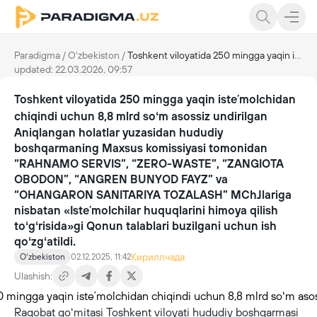
Paradigma
/
Oʻzbekiston
/
Toshkent viloyatida 250 mingga yaqin isteʼmolchidan chiqindi uchun 8,8 mlrd soʻm asossiz undirilgan
updated: 22.03.2026, 09:57
Toshkent viloyatida 250 mingga yaqin isteʼmolchidan
chiqindi uchun 8,8 mlrd soʻm asossiz undirilgan
Aniqlangan holatlar yuzasidan hududiy
boshqarmaning Maxsus komissiyasi tomonidan
“RAHNAMO SERVIS”, “ZERO-WASTE”, “ZANGIOTA
OBODON”, “ANGREN BUNYOD FAYZ” va
“OHANGARON SANITARIYA TOZALASH” MChJlariga
nisbatan «Isteʼmolchilar huquqlarini himoya qilish
toʻgʻrisida»gi Qonun talablari buzilgani uchun ish
qoʻzgʻatildi.
Кириллчада
Oʻzbekiston
02.12.2025, 11:42
Ulashish:
Raqobat qoʻmitasi Toshkent viloyati hududiy boshqarmasi