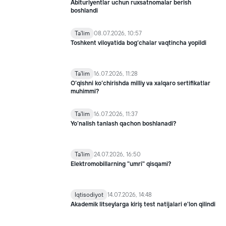
Abituriyentlar uchun ruxsatnomalar berish
boshlandi
Ta'lim
08.07.2026, 10:57
Toshkent viloyatida bog‘chalar vaqtincha yopildi
Ta'lim
16.07.2026, 11:28
O‘qishni ko‘chirishda milliy va xalqaro sertifikatlar
muhimmi?
Ta'lim
16.07.2026, 11:37
Yo’nalish tanlash qachon boshlanadi?
Ta'lim
24.07.2026, 16:50
Elektromobillarning "umri" qisqami?
Iqtisodiyot
14.07.2026, 14:48
Akademik litseylarga kiriş test natijalari e'lon qilindi