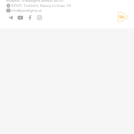
Muassis: «Paradigma Media» MChJ
100011, Toshkent, Navoiy ko'chasi, 30
info@paradigma.uz