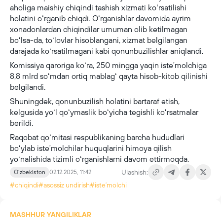
aholiga maishiy chiqindi tashish xizmati koʻrsatilishi
holatini oʻrganib chiqdi. Oʻrganishlar davomida ayrim
xonadonlardan chiqindilar umuman olib ketilmagan
boʻlsa-da, toʻlovlar hisoblangani, xizmat belgilangan
darajada koʻrsatilmagani kabi qonunbuzilishlar aniqlandi.
Komissiya qaroriga koʻra, 250 mingga yaqin isteʼmolchiga
8,8 mlrd soʻmdan ortiq mablagʻ qayta hisob-kitob qilinishi
belgilandi.
Shuningdek, qonunbuzilish holatini bartaraf etish,
kelgusida yoʻl qoʻymaslik boʻyicha tegishli koʻrsatmalar
berildi.
Raqobat qoʻmitasi respublikaning barcha hududlari
boʻylab isteʼmolchilar huquqlarini himoya qilish
yoʻnalishida tizimli oʻrganishlarni davom ettirmoqda.
Ulashish:
Oʻzbekiston
02.12.2025, 11:42
#chiqindi
#asossiz undirish
#isteʼmolchi
MASHHUR YANGILIKLAR