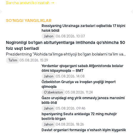
Barcha arxivni ko'rsatish →
SO'NGGI YANGILIKLAR
Rossiyaning Ukrainaga zarbalari oqibatida 17 kişini
halok böldi
Jahon
06.08.2026, 10:07
Nogironligi bo‘lgan abituriyentlarga imtihonda qo‘shimcha 50
foiz vaqt beriladi
Prezidentning "Alohida ta’limga ehtiyoji bo‘lgan bolalarni ta’lim va
ijtimoiy xizmatlar bilan qamrab olish tizimini takomillashtirish
Ta'lim
05.08.2026, 15:29
bo‘yicha qo‘shimcha chora-tadbirlar to‘g‘risida"gi qarori bilan
Yordamlar qisqargani sabab Afğonistonda bolalar
inklyuziv ta’lim sohasida qator yangi mexanizmlar joriy etilmoqda.
ölimi köpaymoqda — BMT
Jahon
05.08.2026, 14:08
Özbekiston Gruziya va Iroqdan yoqilği import
qilmoqda
Oʻzbekiston
05.08.2026, 11:24
Ğazo uruşidagi eng yirik ommaviy janoza marosimi
bölib ötdi
Jahon
05.08.2026, 09:46
Ispaniyaning Seuta anklaviga 72 ming muhojir
bostirib kirgan
Jahon
04.08.2026, 18:26
Davlat organlari formasiga o‘xshash kiyim kiyganlik