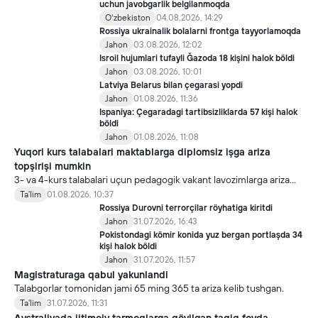
uchun javobgarlik belgilanmoqda
Oʻzbekiston
04.08.2026, 14:29
Rossiya ukrainalik bolalarni frontga tayyorlamoqda
Jahon
03.08.2026, 12:02
Isroil hujumlari tufayli Ğazoda 18 kişini halok böldi
Jahon
03.08.2026, 10:01
Latviya Belarus bilan çegarasi yopdi
Jahon
01.08.2026, 11:36
Ispaniya: Çegaradagi tartibsizliklarda 57 kişi halok
böldi
Jahon
01.08.2026, 11:08
Yuqori kurs talabalari maktablarga diplomsiz işga ariza
topşirişi mumkin
3- va 4-kurs talabalari uçun pedagogik vakant lavozimlarga ariza
topşirish yanada soddalaştirildi.
Ta'lim
01.08.2026, 10:37
Rossiya Durovni terrorçilar röyhatiga kiritdi
Jahon
31.07.2026, 16:43
Pokistondagi kömir konida yuz bergan portlaşda 34
kişi halok böldi
Jahon
31.07.2026, 11:57
Magistraturaga qabul yakunlandi
Talabgorlar tomonidan jami 65 ming 365 ta ariza kelib tushgan.
Ta'lim
31.07.2026, 11:31