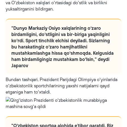
va Oʻzbekiston xalqlari oʻrtasidagi doʻstlik va birlikni
yuksaltirganini bildirgan.
"Dunyo Markaziy Osiyo xalqlarining oʻzaro
birdamligini, doʻstligini va bir-biriga yaqinligini
koʻrdi. Sport tinchlik elchisi deyiladi. Sizlarning
bu harakatingiz oʻzaro hamjihatlikni
mustahkamlashga hissa qoʻshmoqda. Kelgusida
ham birdamligingiz mustahkam boʻlsin," deydi
Japarov
Bundan tashqari, Prezident Parijdagi Olimpiya oʻyinlarida
oʻzbekistonlik sportchilarining yaxshi natijalarni qayd
etganiga ham toʻxtaldi.
"Oʻzbekiston sportga alohida eʼtibor qaratdi. Biz