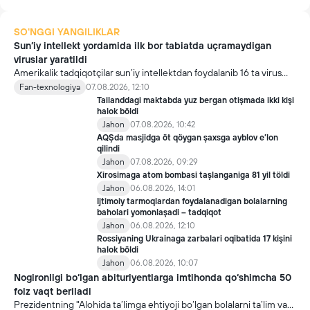
SO'NGGI YANGILIKLAR
Sun’iy intellekt yordamida ilk bor tabiatda uçramaydigan
viruslar yaratildi
Amerikalik tadqiqotçilar sun’iy intellektdan foydalanib 16 ta virus
yaratdi. Bu kaşfiyot yangi yutuqlarga umid uyğotiş bilan birga,
Fan-texnologiya
07.08.2026, 12:10
undan notöğri maqsadda foydalaniliş borasidagi xavotirlarni ham
Tailanddagi maktabda yuz bergan otişmada ikki kişi
kuçaytirmoqda.
halok böldi
Jahon
07.08.2026, 10:42
AQŞda masjidga öt qöygan şaxsga ayblov e’lon
qilindi
Jahon
07.08.2026, 09:29
Xirosimaga atom bombasi taşlanganiga 81 yil töldi
Jahon
06.08.2026, 14:01
Ijtimoiy tarmoqlardan foydalanadigan bolalarning
baholari yomonlaşadi – tadqiqot
Jahon
06.08.2026, 12:10
Rossiyaning Ukrainaga zarbalari oqibatida 17 kişini
halok böldi
Jahon
06.08.2026, 10:07
Nogironligi bo‘lgan abituriyentlarga imtihonda qo‘shimcha 50
foiz vaqt beriladi
Prezidentning "Alohida ta’limga ehtiyoji bo‘lgan bolalarni ta’lim va