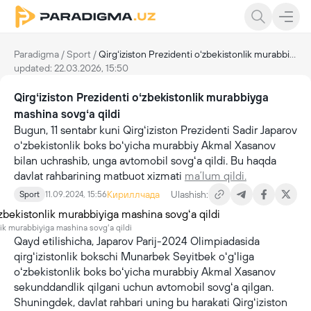
Paradigma
/
Sport
/
Qirgʻiziston Prezidenti oʻzbekistonlik murabbiyga mashina sovgʻa qildi
updated: 22.03.2026, 15:50
Qirgʻiziston Prezidenti oʻzbekistonlik murabbiyga
mashina sovgʻa qildi
Bugun, 11 sentabr kuni Qirgʻiziston Prezidenti Sadir Japarov
oʻzbekistonlik boks boʻyicha murabbiy Akmal Xasanov
bilan uchrashib, unga avtomobil sovgʻa qildi. Bu haqda
davlat rahbarining matbuot xizmati
maʼlum qildi.
Кириллчада
Ulashish:
Sport
11.09.2024, 15:56
nlik murabbiyiga mashina sovgʻa qildi
Qayd etilishicha, Japarov Parij-2024 Olimpiadasida
qirgʻizistonlik bokschi Munarbek Seyitbek oʻgʻliga
oʻzbekistonlik boks boʻyicha murabbiy Akmal Xasanov
sekunddandlik qilgani uchun avtomobil sovgʻa qilgan.
Shuningdek, davlat rahbari uning bu harakati Qirgʻiziston