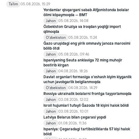
ijtimoiy xizmatlar bilan qamrab olish tizimini takomillashtirish
Ta'lim
05.08.2026, 15:29
bo‘yicha qo‘shimcha chora-tadbirlar to‘g‘risida"gi qarori bilan
Yordamlar qisqargani sabab Afğonistonda bolalar
inklyuziv ta’lim sohasida qator yangi mexanizmlar joriy etilmoqda.
ölimi köpaymoqda — BMT
Jahon
05.08.2026, 14:08
Özbekiston Gruziya va Iroqdan yoqilği import
qilmoqda
Oʻzbekiston
05.08.2026, 11:24
Ğazo uruşidagi eng yirik ommaviy janoza marosimi
bölib ötdi
Jahon
05.08.2026, 09:46
Ispaniyaning Seuta anklaviga 72 ming muhojir
bostirib kirgan
Jahon
04.08.2026, 18:26
Davlat organlari formasiga o‘xshash kiyim kiyganlik
uchun javobgarlik belgilanmoqda
Oʻzbekiston
04.08.2026, 14:29
Rossiya ukrainalik bolalarni frontga tayyorlamoqda
Jahon
03.08.2026, 12:02
Isroil hujumlari tufayli Ğazoda 18 kişini halok böldi
Jahon
03.08.2026, 10:01
Latviya Belarus bilan çegarasi yopdi
Jahon
01.08.2026, 11:36
Ispaniya: Çegaradagi tartibsizliklarda 57 kişi halok
böldi