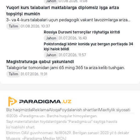
Jahon
01.08.2026, 11:08
Yuqori kurs talabalari maktablarga diplomsiz işga ariza
topşirişi mumkin
3- va 4-kurs talabalari uçun pedagogik vakant lavozimlarga ariza
topşirish yanada soddalaştirildi.
Ta'lim
01.08.2026, 10:37
Rossiya Durovni terrorçilar röyhatiga kiritdi
Jahon
31.07.2026, 16:43
Pokistondagi kömir konida yuz bergan portlaşda 34
kişi halok böldi
Jahon
31.07.2026, 11:57
Magistraturaga qabul yakunlandi
Talabgorlar tomonidan jami 65 ming 365 ta ariza kelib tushgan.
Ta'lim
31.07.2026, 11:31
Biz haqimizda
Reklama
Aloqa
Foydalanish shartlari
Maxfiylik siyosati
©2026 «Paradigma.uz». Barcha huqular himoyalangan.

Sayt materiallaridan foydalanilganda "Paradigma.uz" saytiga havola 
ko'rsatilishi shart.

Elektron OAV guvohnomasi: №180629. Berilgan sanasi: 2023 yil 6 dekabr

Muassis: «Paradigma Media» MChJ