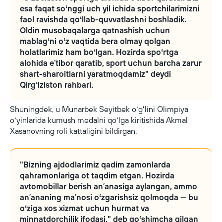
esa faqat soʻnggi uch yil ichida sportchilarimizni
faol ravishda qoʻllab-quvvatlashni boshladik.
Oldin musobaqalarga qatnashish uchun
mablagʻni oʻz vaqtida bera olmay qolgan
holatlarimiz ham boʻlgan. Hozirda spoʻrtga
alohida eʼtibor qaratib, sport uchun barcha zarur
shart-sharoitlarni yaratmoqdamiz" deydi
Qirgʻiziston rahbari.
Shuningdek, u Munarbek Seyitbek oʻgʻlini Olimpiya
oʻyinlarida kumush medalni qoʻlga kiritishida Akmal
Xasanovning roli kattaligini bildirgan.
"Bizning ajdodlarimiz qadim zamonlarda
qahramonlariga ot taqdim etgan. Hozirda
avtomobillar berish anʼanasiga aylangan, ammo
anʼananing maʼnosi oʻzgarishsiz qolmoqda — bu
oʻziga xos xizmat uchun hurmat va
minnatdorchilik ifodasi," deb qoʻshimcha qilgan