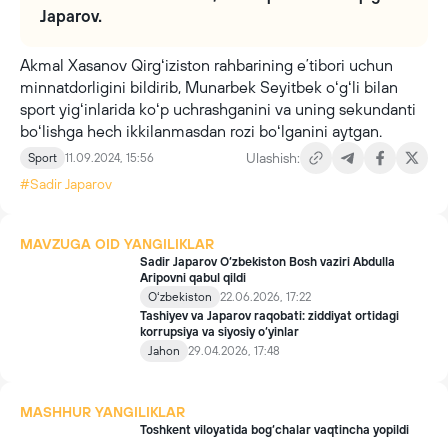
Japarov.
Akmal Xasanov Qirgʻiziston rahbarining eʼtibori uchun
minnatdorligini bildirib, Munarbek Seyitbek oʻgʻli bilan
sport yigʻinlarida koʻp uchrashganini va uning sekundanti
boʻlishga hech ikkilanmasdan rozi boʻlganini aytgan.
Ulashish:
Sport
11.09.2024, 15:56
#Sadir Japarov
MAVZUGA OID YANGILIKLAR
Sadir Japarov O‘zbekiston Bosh vaziri Abdulla
Aripovni qabul qildi
Oʻzbekiston
22.06.2026, 17:22
Tashiyev va Japarov raqobati: ziddiyat ortidagi
korrupsiya va siyosiy o‘yinlar
Jahon
29.04.2026, 17:48
MASHHUR YANGILIKLAR
Toshkent viloyatida bog‘chalar vaqtincha yopildi