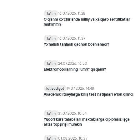
Ta'lim
16.07.2026, 11:28
O‘qishni ko‘chirishda milliy va xalqaro sertifikatlar
muhimmi?
Ta'lim
16.07.2026, 11:37
Yo’nalish tanlash qachon boshlanadi?
Ta'lim
24.07.2026, 16:50
Elektromobillarning "umri" qisqami?
Iqtisodiyot
14.07.2026, 14:48
Akademik litseylarga kiriş test natijalari e'lon qilindi
Ta'lim
31.07.2026, 10:54
Yuqori kurs talabalari maktablarga diplomsiz işga
ariza topşirişi mumkin
Ta'lim
01.08.2026, 10:37