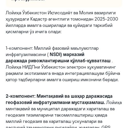
Лойиҳа Ўзбекистон Иқтисодиёт ва Молия вазирлиги
ҳузуридаги Кадастр агентлиги томонидан 2025-2030
йилларда амалга оширилади ва қуйидаги таркибий
қисмларни ўз ичига олади:
1-компонент: Миллий фазовий маълумотлар
инфратузилмасини (
NSDI) марказий
даражада ривожлантиришни қўллаб-қувватлаш
.
Лойиҳа НИДПни Ўзбекистон электрон ҳукуматининг
рақамли экотизимига янада интеграциялашуви бўйича
қатор тадбирларни амалга ошириш имконини беради.
2-компонент: Минтақавий ва шаҳар даражасида
геофазовий инфратузилмани мустаҳкамлаш.
Лойиҳа
минтақавий ва муниципал даражадаги хариталаш ва
геодезия тизимларини такомиллаштириш ҳамда
миллий геодезия ва хариталаш ускуналари ва
дастурий таъминотини янгилайди, жумладан, GPS