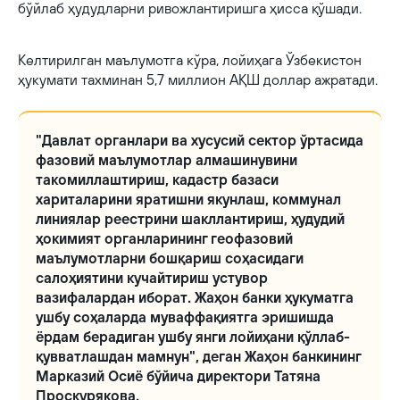
бўйлаб ҳудудларни ривожлантиришга ҳисса қўшади.
Келтирилган маълумотга кўра, лойиҳага Ўзбекистон
ҳукумати тахминан 5,7 миллион АҚШ доллар ажратади.
"Давлат органлари ва хусусий сектор ўртасида
фазовий маълумотлар алмашинувини
такомиллаштириш, кадастр базаси
хариталарини яратишни якунлаш, коммунал
линиялар реестрини шакллантириш, ҳудудий
ҳокимият органларининг геофазовий
маълумотларни бошқариш соҳасидаги
салоҳиятини кучайтириш устувор
вазифалардан иборат. Жаҳон банки ҳукуматга
ушбу соҳаларда муваффақиятга эришишда
ёрдам берадиган ушбу янги лойиҳани қўллаб-
қувватлашдан мамнун", деган Жаҳон банкининг
Марказий Осиё бўйича директори Татяна
Проскурякова.