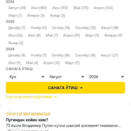
2026
Август (34)
Июл (180)
Июн (193)
Май (175)
Апрел (100)
Март (7)
Феврал (3)
Январ (3)
2025
Декабр (7)
Ноябр (11)
Октябр (14)
Сентябр (22)
Август (44)
Июл (36)
Июн (8)
Май (7)
Апрел (10)
Март (3)
Феврал (11)
Январ (2)
2024
Декабр (8)
Ноябр (7)
Октябр (18)
Сентябр (18)
Август (27)
Июл (5)
Май (4)
Апрел (13)
Март (17)
САНАГА ЎТИШ
САНАГА ЎТИШ →
Барча архивни кўрсатиш →
СЎНГГИ ЯНГИЛИКЛАР
Путиндан кейин ким?
73 ёшли Владимир Путин кучли шахсий ҳокимият тизимини