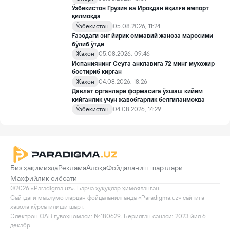
Ўзбекистон Грузия ва Ироқдан ёқилғи импорт
қилмоқда
Ўзбекистон
05.08.2026, 11:24
Ғазодаги энг йирик оммавий жаноза маросими
бўлиб ўтди
Жаҳон
05.08.2026, 09:46
Испаниянинг Сеута анклавига 72 минг муҳожир
бостириб кирган
Жаҳон
04.08.2026, 18:26
Давлат органлари формасига ўхшаш кийим
кийганлик учун жавобгарлик белгиланмоқда
Ўзбекистон
04.08.2026, 14:29
Биз ҳақимизда
Реклама
Алоқа
Фойдаланиш шартлари
Махфийлик сиёсати
©2026 «Paradigma.uz». Барча ҳуқуқлар ҳимояланган.

Сайтдаги маълумотлардан фойдаланилганда «Paradigma.uz» сайтига 
хавола кўрсатилиши шарт.

Электрон ОАВ гувоҳномаси: №180629. Берилган санаси: 2023 йил 6 
декабр
