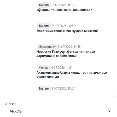
Таълим
16.07.2026, 11:37
Йўналиш танлаш қачон бошланади?
Таълим
24.07.2026, 16:50
Электромобилларнинг «умри» қисқами?
Иқтисодиёт
14.07.2026, 14:48
Норвегия Ғазо учун футбол чипталари
даромадини хайрия қилди
Жаҳон
14.07.2026, 11:24
Академик лицейларга кириш тест натижалари
эълон қилинди
Таълим
31.07.2026, 10:54
АРХИВ