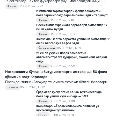
15 сентябрдан Хитой фуқаролари учун мамлакатдан чиқиш,
хорижликлар учун эса Хитойга кириш тартиби бўйича янги
Жаҳон
06.08.2026, 12:27
қоидалар кучга киради.
Ижтимоий тармоқлардан фойдаланадиган
болаларнинг баҳолари ёмонлашади – тадқиқот
Жаҳон
06.08.2026, 12:10
Россиянинг Украинага зарбалари оқибатида 17
киши ҳалок бўлди
Жаҳон
06.08.2026, 10:07
Жиззахда Gentra дарахтга урилиши оқибатида 21
ёшли блогер қиз вафот этди
Ўзбекистон
05.08.2026, 17:19
21 ёшли учувчи носоз самолётни
автомагистралга қўндириб, фожианинг олдини
олди
Жаҳон
05.08.2026, 16:59
Ногиронлиги бўлган абитуриентларга имтиҳонда 50 фоиз
қўшимча вақт берилади
Президентнинг «Алоҳида таълимга эҳтиёжи бўлган болаларни
таълим ва ижтимоий хизматлар билан қамраб олиш тизимини
Таълим
05.08.2026, 15:29
такомиллаштириш бўйича қўшимча чора-тадбирлар
Ёрдамлар қисқаргани сабаб Афғонистонда
тўғрисида»ги қарори билан инклюзив таълим соҳасида қатор
болалар ўлими кўпаймоқда — БМТ
янги механизмлар жорий этилади.
Жаҳон
05.08.2026, 14:08
Каннаваро: «Ёрдамчиларимга ойликни ўз
чўнтагимдан тўлаяпман»
Спорт
05.08.2026, 13:31