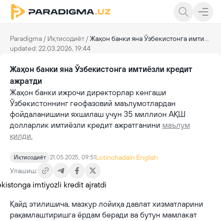
Paradigma
/
Иқтисодиёт
/
Жаҳон банки яна Ўзбекистонга имтиёзли кредит ажратди
updated: 22.03.2026, 19:44
Жаҳон банки яна Ўзбекистонга имтиёзли кредит
ажратди
Жаҳон банки ижрочи директорлар кенгаши
Ўзбекистоннинг геофазовий маълумотлардан
фойдаланишини яхшилаш учун 35 миллион АҚШ
долларлик имтиёзли кредит ажратганини
маълум
қилди.
Lotinchada
In English
Иқтисодиёт
21.05.2025, 09:51
Улашиш:
Қайд этилишича, мазкур лойиҳа давлат хизматларини
рақамлаштиришга ёрдам беради ва бутун мамлакат