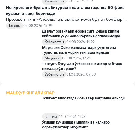
Ўзбекистон
07.08.2026, 12:14
Ногиронлиги бўлган абитуриентларга имтиҳонда 50 фоиз
қўшимча вақт берилади
Президентнинг «Алоҳида таълимга эҳтиёжи бўлган болаларни
таълим ва ижтимоий хизматлар билан қамраб олиш тизимини
Таълим
05.08.2026, 15:29
такомиллаштириш бўйича қўшимча чора-тадбирлар
Давлат органлари формасига ўхшаш кийим
тўғрисида»ги қарори билан инклюзив таълим соҳасида қатор
кийганлик учун жавобгарлик белгиланмоқда
янги механизмлар жорий этилади.
Ўзбекистон
04.08.2026, 14:29
Марказий Осиё мамлакатлари учун ягона
туристик виза жорий этилиши мумкин
Маданий
03.08.2026, 17:26
1 август. Бугундан ўзбекистонликлар ҳаётида
нималар ўзгаради?
Ўзбекистон
01.08.2026, 09:53
МАШҲУР ЯНГИЛИКЛАР
Тошкент вилоятида боғчалар вақтинча ёпилди
Таълим
16.07.2026, 11:28
Ўқишни кўчиришда миллий ва халқаро
сертификатлар муҳимми?