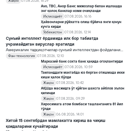
яратди, аммо ундан кейин ким келиши ва ҳокимиятни
Жаҳон
07.08.2026, 16:29
топшириш механизми ҳали ноаниқ. Таҳлилчилар фикрича, бу
Avo, TBC, Анор Банк: мижозлар билан ишлашда
Кремлда ворислик жангига олиб келиши мумкин.
энг қолоқ банклар номи очиқланди
Иқтисодиёт
07.08.2026, 16:16
Ҳайвонларни рўйхатга олиш бўйича янги қонун
кучга кирди
Ўзбекистон
07.08.2026, 12:14
Сунъий интеллект ёрдамида илк бор табиатда
учрамайдиган вируслар яратилди
Америкалик тадқиқотчилар сунъий интеллектдан фойдаланиб
16 та вирус яратди. Бу кашфиёт янги ютуқларга умид уйғотиш
Фан-технология
07.08.2026, 12:10
билан бирга, ундан нотўғри мақсадда фойдаланиш борасидаги
Марказий банк сохта банк ҳақида огоҳлантирди
хавотирларни ҳам кучайтирмоқда.
Иқтисодиёт
07.08.2026, 10:59
Таиланддаги мактабда юз берган отишмада икки
киши ҳалок бўлди
Жаҳон
07.08.2026, 10:42
АҚШда масжидга ўт қўйган шахсга айблов эълон
қилинди
Жаҳон
07.08.2026, 09:29
Хиросимага атом бомбаси ташланганига 81 йил
тўлди
Жаҳон
06.08.2026, 14:01
Хитой 15 сентябрдан мамлакатга кириш ва чиқиш
қоидаларини кучайтиради