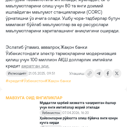
маълумотларини олиш учун 80 та янги доимий
ишлайдиган маълумот станцияларини (CОRС)
ўрнатишни ўз ичига олади. Ушбу чора-тадбирлар бутун
мамлакат бўйлаб маълумотлар ва ер ресурслари
маълумотларини хариталашнинг аниқлигини оширади.
Эслатиб ўтамиз, аввалроқ Жаҳон банки
Ўзбекистондаги электр тармоқларини модернизация
қилиш учун 100 миллион АҚШ долларлик имтиёзли
кредит
ажратган эди.
Улашиш:
Иқтисодиёт
21.05.2025, 09:51
#кредит
#Ўзбекистон
#Жаҳон банки
МАВЗУГА ОИД ЯНГИЛИКЛАР
Муддатли ҳарбий хизматга чақирилган ёшлар
учун янги имтиёзлар жорий этилади
Ўзбекистон
07.04.2026, 16:20
Ҳайвонларни рўйхатга олиш бўйича янги қонун
кучга кирди