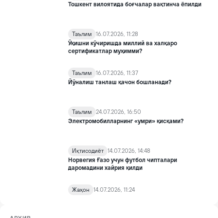
Тошкент вилоятида боғчалар вақтинча ёпилди
Таълим
16.07.2026, 11:28
Ўқишни кўчиришда миллий ва халқаро
сертификатлар муҳимми?
Таълим
16.07.2026, 11:37
Йўналиш танлаш қачон бошланади?
Таълим
24.07.2026, 16:50
Электромобилларнинг «умри» қисқами?
Иқтисодиёт
14.07.2026, 14:48
Норвегия Ғазо учун футбол чипталари
даромадини хайрия қилди
Жаҳон
14.07.2026, 11:24