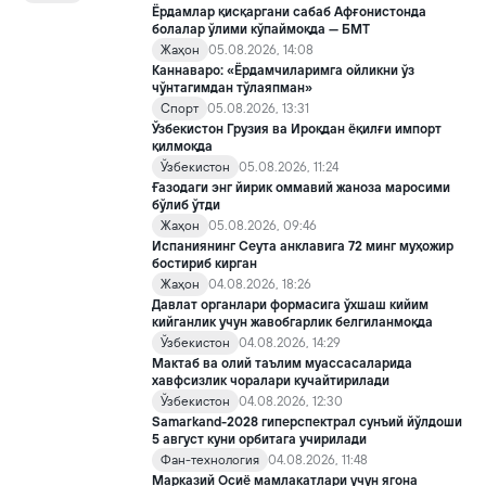
такомиллаштириш бўйича қўшимча чора-тадбирлар
Ёрдамлар қисқаргани сабаб Афғонистонда
тўғрисида»ги қарори билан инклюзив таълим соҳасида қатор
болалар ўлими кўпаймоқда — БМТ
янги механизмлар жорий этилади.
Жаҳон
05.08.2026, 14:08
Каннаваро: «Ёрдамчиларимга ойликни ўз
чўнтагимдан тўлаяпман»
Спорт
05.08.2026, 13:31
Ўзбекистон Грузия ва Ироқдан ёқилғи импорт
қилмоқда
Ўзбекистон
05.08.2026, 11:24
Ғазодаги энг йирик оммавий жаноза маросими
бўлиб ўтди
Жаҳон
05.08.2026, 09:46
Испаниянинг Сеута анклавига 72 минг муҳожир
бостириб кирган
Жаҳон
04.08.2026, 18:26
Давлат органлари формасига ўхшаш кийим
кийганлик учун жавобгарлик белгиланмоқда
Ўзбекистон
04.08.2026, 14:29
Мактаб ва олий таълим муассасаларида
хавфсизлик чоралари кучайтирилади
Ўзбекистон
04.08.2026, 12:30
Samarkand-2028 гиперспектрал сунъий йўлдоши
5 август куни орбитага учирилади
Фан-технология
04.08.2026, 11:48
Марказий Осиё мамлакатлари учун ягона