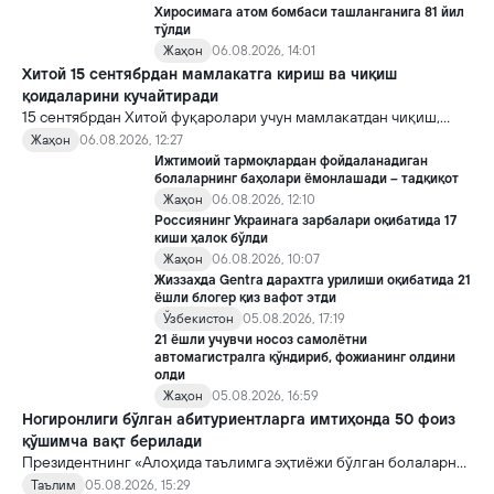
Хиросимага атом бомбаси ташланганига 81 йил
тўлди
Жаҳон
06.08.2026, 14:01
Хитой 15 сентябрдан мамлакатга кириш ва чиқиш
қоидаларини кучайтиради
15 сентябрдан Хитой фуқаролари учун мамлакатдан чиқиш,
хорижликлар учун эса Хитойга кириш тартиби бўйича янги
Жаҳон
06.08.2026, 12:27
қоидалар кучга киради.
Ижтимоий тармоқлардан фойдаланадиган
болаларнинг баҳолари ёмонлашади – тадқиқот
Жаҳон
06.08.2026, 12:10
Россиянинг Украинага зарбалари оқибатида 17
киши ҳалок бўлди
Жаҳон
06.08.2026, 10:07
Жиззахда Gentra дарахтга урилиши оқибатида 21
ёшли блогер қиз вафот этди
Ўзбекистон
05.08.2026, 17:19
21 ёшли учувчи носоз самолётни
автомагистралга қўндириб, фожианинг олдини
олди
Жаҳон
05.08.2026, 16:59
Ногиронлиги бўлган абитуриентларга имтиҳонда 50 фоиз
қўшимча вақт берилади
Президентнинг «Алоҳида таълимга эҳтиёжи бўлган болаларни
таълим ва ижтимоий хизматлар билан қамраб олиш тизимини
Таълим
05.08.2026, 15:29