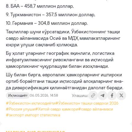
8. БАА – 458,7 миллион доллар,
9. Туркманистон – 357,5 миллион доллар,
10. Германия – 304,8 миллион доллар.
Таҳлиллар шуни кўрсатадики, Ўзбекистоннинг ташқи
савдо айланмасида Осиё ва МДҲ мамлакатларининг
юқори улуши сақланиб қолмоқда.
Бу ҳолат уларнинг географик яқинлиги, логистика
инфратузилмасининг ривожлангани ва иқтисодий
ҳамкорликнинг чуқурлашуви билан изоҳланади.
Шу билан бирга, европалик ҳамкорларнинг иштироки
ортиб бораётгани ташқи иқтисодий алоқаларнинг яна-
да диверсификация қилинаётганидан далолат беради.
Улашиш:
Иқтисодиёт
06.05.2026, 14:58
#Ўзбекистон иқтисодиёти
#Ўзбекистон ташқи савдоси 2026
#Россия улуши
#Хитой савдо ҳамкори
#савдо айланмаси
#экспорт импорт статистика