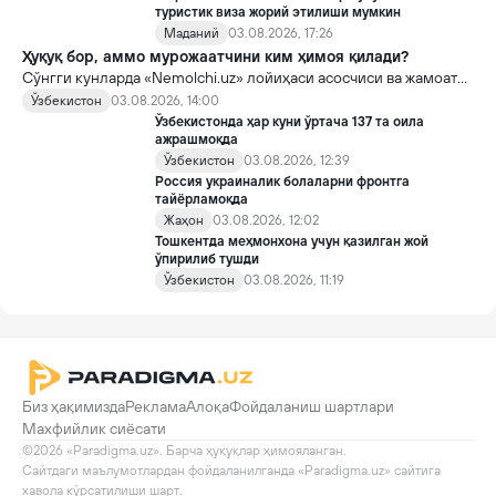
туристик виза жорий этилиши мумкин
Маданий
03.08.2026, 17:26
Ҳуқуқ бор, аммо мурожаатчини ким ҳимоя қилади?
Сўнгги кунларда «Nemolchi.uz» лойиҳаси асосчиси ва жамоат
фаоли Ирина Матвиенко билан боғлиқ воқеа жамоатчиликда
Ўзбекистон
03.08.2026, 14:00
кенг муҳокама қилинмоқда.
Ўзбекистонда ҳар куни ўртача 137 та оила
ажрашмоқда
Ўзбекистон
03.08.2026, 12:39
Россия украиналик болаларни фронтга
тайёрламоқда
Жаҳон
03.08.2026, 12:02
Тошкентда меҳмонхона учун қазилган жой
ўпирилиб тушди
Ўзбекистон
03.08.2026, 11:19
Биз ҳақимизда
Реклама
Алоқа
Фойдаланиш шартлари
Махфийлик сиёсати
©2026 «Paradigma.uz». Барча ҳуқуқлар ҳимояланган.

Сайтдаги маълумотлардан фойдаланилганда «Paradigma.uz» сайтига 
хавола кўрсатилиши шарт.
