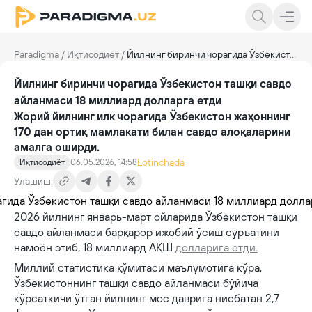
Paradigma
/
Иқтисодиёт
/
Йилнинг биринчи чорагида Ўзбекистон ташқи савдо айланмаси 18 миллиард долларга етди
Йилнинг биринчи чорагида Ўзбекистон ташқи савдо
айланмаси 18 миллиард долларга етди
Жорий йилнинг илк чорагида Ўзбекистон жаҳоннинг
170 дан ортиқ мамлакати билан савдо алоқаларини
амалга оширди.
Lotinchada
Иқтисодиёт
06.05.2026, 14:58
Улашиш:
2026 йилнинг январь-март ойларида Ўзбекистон ташқи
савдо айланмаси барқарор ижобий ўсиш суръатини
намоён этиб, 18 миллиард АҚШ
долларига етди.
Миллий статистика қўмитаси маълумотига кўра,
Ўзбекистоннинг ташқи савдо айланмаси бўйича
кўрсаткичи ўтган йилнинг мос даврига нисбатан 2,7