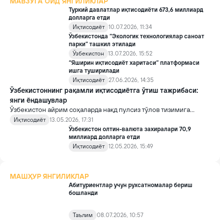
МАВЗУГА ОИД ЯНГИЛИКЛАР
Туркий давлатлар иқтисодиёти 673,6 миллиард
долларга етди
Иқтисодиёт
10.07.2026, 11:34
Ўзбекистонда “Экологик технологиялар саноат
парки” ташкил этилади
Ўзбекистон
13.07.2026, 15:52
“Яширин иқтисодиёт харитаси” платформаси
ишга туширилади
Иқтисодиёт
27.06.2026, 14:35
Ўзбекистоннинг рақамли иқтисодиётга ўтиш тажрибаси:
янги ёндашувлар
Ўзбекистон айрим соҳаларда нақд пулсиз тўлов тизимига
ўтишни тезлаштирмоқда. Хусусан, АЁҚШ ва алкоголь савдосида
Иқтисодиёт
13.05.2026, 17:31
электрон ҳисоб-китобларга устуворлик берилмоқда. Бу борада
Ўзбекистон олтин-валюта захиралари 70,9
дунё тажрибаси нима дейди?
миллиард долларга етди
Иқтисодиёт
12.05.2026, 15:49
МАШҲУР ЯНГИЛИКЛАР
Абитуриентлар учун рухсатномалар бериш
бошланди
Таълим
08.07.2026, 10:57