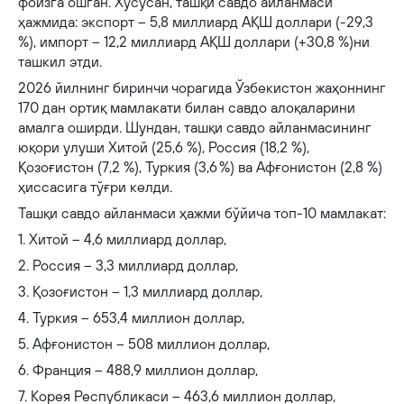
фоизга ошган. Хусусан, ташқи савдо айланмаси
ҳажмида: экспорт – 5,8 миллиард АҚШ доллари (-29,3
%), импорт – 12,2 миллиард АҚШ доллари (+30,8 %)ни
ташкил этди.
2026 йилнинг биринчи чорагида Ўзбекистон жаҳоннинг
170 дан ортиқ мамлакати билан савдо алоқаларини
амалга оширди. Шундан, ташқи савдо айланмасининг
юқори улуши Хитой (25,6 %), Россия (18,2 %),
Қозоғистон (7,2 %), Туркия (3,6 %) ва Афғонистон (2,8 %)
ҳиссасига тўғри келди.
Ташқи савдо айланмаси ҳажми бўйича топ-10 мамлакат:
1. Хитой – 4,6 миллиард доллар,
2. Россия – 3,3 миллиард доллар,
3. Қозоғистон – 1,3 миллиард доллар,
4. Туркия – 653,4 миллион доллар,
5. Афғонистон – 508 миллион доллар,
6. Франция – 488,9 миллион доллар,
7. Корея Республикаси – 463,6 миллион доллар,