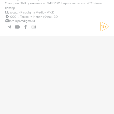
Электрон ОАВ гувоҳномаси: №180629. Берилган санаси: 2023 йил 6 
декабр

Муассис: «Paradigma Media» МЧЖ
100011, Тошкент, Навои кўчаси, 30
info@paradigma.uz