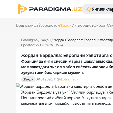
Янгиликла
Бош саҳифа
Ўзбекистон
Жаҳон
Иқтисодиёт
Сиёсат
Сп
Paradigma
/
Жаҳон
/
Жордан Барделла: Европани хавотир
updated: 22.03.2026, 06:24
Жордан Барделла: Европани хавотирга с
Францияда янги сиёсий марказ шаклланмоқда.
мамлакатдаги энг оммабоп сиёсатчилардан би
ҳукуматини бошқариши мумкин.
Жаҳон
09.01.2026, 11:26
Lotinchada
Жордан Барделла ўта ўнг “Миллий бирлашув” (Ra
Пеннинг асосий сиёсий вориси. У кутилганидек к
мамлакатдаги энг оммабоп сиёсатчига айланди.