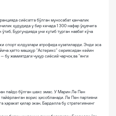
ранцияда сиёсатга бўлган муносабат қанчалик
чилик ҳудудида у бир кечада 1 300 нафар ўқувчига
 ўтиб, Бургундияда уни кутиб турган навбат кўча
ки спорт юлдузлари атрофида кузатиларди. Энди эса
ўйича ҳатто машҳур “Астерикс” сериясидан кейин
 — бу жамиятдаги чуқур сиёсий чарчоқ ва “янги
н пайдо бўлган шахс эмас. У Марин Ле Пен
 тайёрланган ворис ҳисобланади. Ле Пен партияни
а ҳаракат қилар экан, Барделла бу стратегиянинг