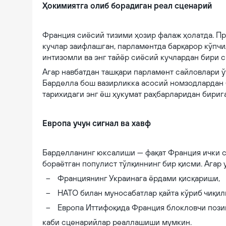
Ҳокимиятга олиб борадиган реал сценарий
Франция сиёсий тизими ҳозир фалаж ҳолатда. П
кучлар заифлашган, парламентда барқарор кўпчи
интизомли ва энг тайёр сиёсий кучлардан бири 
Агар навбатдан ташқари парламент сайловлари ў
Барделла бош вазирликка асосий номзодлардан 
тарихидаги энг ёш ҳукумат раҳбарларидан бириг
Европа учун сигнал ва хавф
Барделланинг юксалиши — фақат Франция ички си
бораётган популист тўлқиннинг бир қисми. Агар 
Франциянинг Украинага ёрдами қисқариши,
НАТО билан муносабатлар қайта кўриб чиқил
Европа Иттифоқида Франция блокловчи пози
каби сценарийлар реаллашиши мумкин.