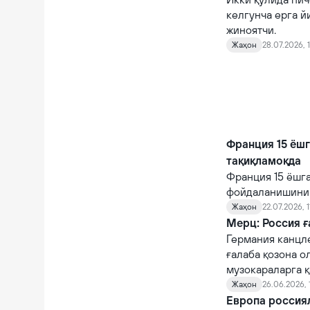
келгунча ерга й
жиноятчи.
Жаҳон
28.07.2026, 
Франция 15 ёшг
тақиқламоқда
Франция 15 ёшг
фойдаланишини 
Жаҳон
22.07.2026, 1
Мерц: Россия 
Германия канцл
ғалаба қозона о
музокараларга қ
Жаҳон
26.06.2026, 
Европа россиял