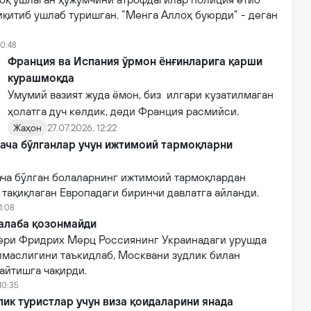
иқитиб ушлаб туришган. “Менга Аллоҳ буюрди” - деган
10:48
Франция ва Испания ўрмон ёнғинларига қарши
курашмоқда
Умумий вазият жуда ёмон, биз илгари кузатилмаган
ҳолатга дуч келдик, деди Франция расмийси.
Жаҳон
27.07.2026, 12:22
ача бўлганлар учун ижтимоий тармоқларни
ача бўлган болаларнинг ижтимоий тармоқлардан
тақиқлаган Европадаги биринчи давлатга айланди.
1:08
ғалаба қозонмайди
ери Фридрих Мерц Россиянинг Украинадаги урушда
лмаслигини таъкидлаб, Москвани зудлик билан
айтишга чақирди.
10:35
ик туристлар учун виза қоидаларини янада