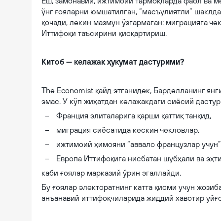
Ёш, замонавий, ижтимоий тармоқларда фаол ва 
ўнг ғояларни юмшатилган, “масъулиятли” шаклда
қочади, лекин мазмун ўзгармаган: миграцияга че
Иттифоқи таъсирини қисқартириш.
Китоб — келажак ҳукумат дастурими?
The Economist қайд этганидек, Барделланинг ян
эмас. У кўп жиҳатдан келажакдаги сиёсий дастур
Франция элиталарига қарши қаттиқ танқид,
миграция сиёсатида кескин чекловлар,
ижтимоий ҳимояни “аввало французлар учун”
Европа Иттифоқига нисбатан шубҳали ва эҳт
каби ғоялар марказий ўрин эгаллайди.
Бу ғоялар электоратнинг катта қисми учун жози
анъанавий иттифоқчиларида жиддий хавотир уйғ