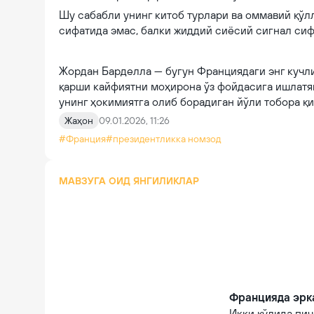
Шу сабабли унинг китоб турлари ва оммавий қў
сифатида эмас, балки жиддий сиёсий сигнал сиф
Жордан Барделла — бугун Франциядаги энг кучли
қарши кайфиятни моҳирона ўз фойдасига ишлатяп
унинг ҳокимиятга олиб борадиган йўли тобора қ
Жаҳон
09.01.2026, 11:26
#Франция
#президентликка номзод
МАВЗУГА ОИД ЯНГИЛИКЛАР
Францияда эрка
Икки қўлида пи