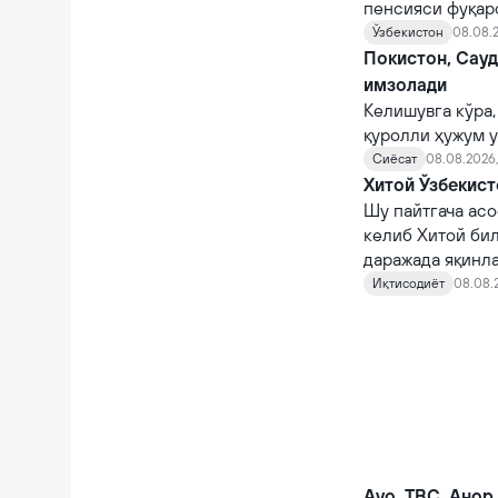
пенсияси фуқар
тайинланади.
Ўзбекистон
08.08.2
Покистон, Сау
имзолади
Келишувга кўра,
қуролли ҳужум у
Сиёсат
08.08.2026,
Хитой Ўзбекист
Шу пайтгача асо
келиб Хитой би
даражада яқинл
Иқтисодиёт
08.08.
Avo, TBC, Анор