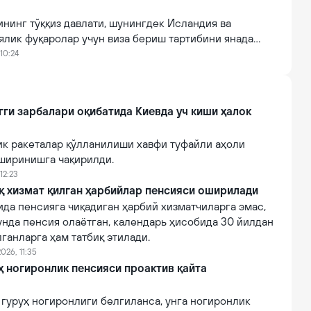
нинг тўққиз давлати, шунингдек Исландия ва
ялик фуқаролар учун виза бериш тартибини янада
ни таклиф қилди.
10:24
гги зарбалари оқибатида Киевда уч киши ҳалок
ик ракеталар қўлланилиши хавфи туфайли аҳоли
ширинишга чақирилди.
12:23
қ хизмат қилган ҳарбийлар пенсияси оширилади
ида пенсияга чиқадиган ҳарбий хизматчиларга эмас,
унда пенсия олаётган, календарь ҳисобида 30 йилдан
лганларга ҳам татбиқ этилади.
026, 11:35
руҳ ногиронлик пенсияси проактив қайта
II гуруҳ ногиронлиги белгиланса, унга ногиронлик