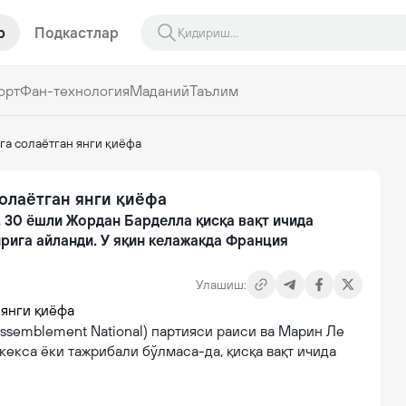
р
Подкастлар
орт
Фан-технология
Маданий
Таълим
га солаётган янги қиёфа
олаётган янги қиёфа
 30 ёшли Жордан Барделла қисқа вақт ичида
рига айланди. У яқин келажакда Франция
Улашиш:
ssemblement National) партияси раиси ва Марин Ле
екса ёки тажрибали бўлмаса-да, қисқа вақт ичида