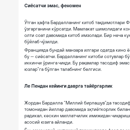
Сиёсатчи эмас, феномен
Ўтган ҳафта Барделланинг китоб тақдимотлари Ф
ўзгарганини кўрсатди. Мамлакат шимолидаги кон
олти соат давомида китоб имзолади. Бир неча кун
бўйлаб чўзилди.
Францияда бундай манзара илгари одатда кино ё
бу — сиёсатчи. Барделланинг китоби сотувлар б
иккинчи ўринга чиқди. Бу рақамлар тасодиф эмас
юзлар”га бўлган талабнинг белгиси.
Ле Пендан кейинги даврга тайёргарлик
Жордан Барделла “Миллий бирлашув”да тасодифа
томонидан йиллар давомида эҳтиёткорлик билан
радикал, кескин миллатчилик имижидан чиқаришг
асосий юзига айланди.