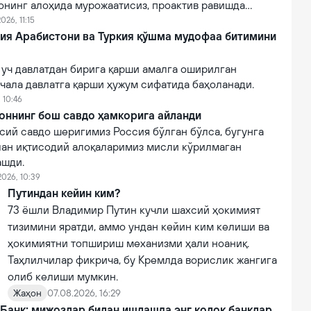
онинг алоҳида мурожаатисиз, проактив равишда
026, 11:15
дия Арабистони ва Туркия қўшма мудофаа битимини
 уч давлатдан бирига қарши амалга оширилган
чала давлатга қарши ҳужум сифатида баҳоланади.
 10:46
оннинг бош савдо ҳамкорига айланди
сий савдо шеригимиз Россия бўлган бўлса, бугунга
лан иқтисодий алоқаларимиз мисли кўрилмаган
ашди.
2026, 10:39
Путиндан кейин ким?
73 ёшли Владимир Путин кучли шахсий ҳокимият
тизимини яратди, аммо ундан кейин ким келиши ва
ҳокимиятни топшириш механизми ҳали ноаниқ.
Таҳлилчилар фикрича, бу Кремлда ворислик жангига
олиб келиши мумкин.
Жаҳон
07.08.2026, 16:29
 Банк: мижозлар билан ишлашда энг қолоқ банклар