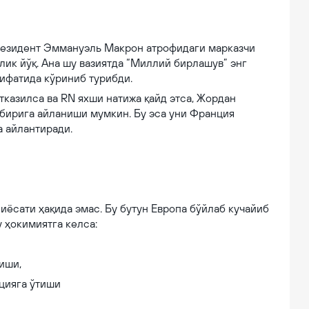
резидент Эммануэль Макрон атрофидаги марказчи
лик йўқ. Ана шу вазиятда “Миллий бирлашув” энг
сифатида кўриниб турибди.
тказилса ва RN яхши натижа қайд этса, Жордан
бирига айланиши мумкин. Бу эса уни Франция
а айлантиради.
ёсати ҳақида эмас. Бу бутун Европа бўйлаб кучайиб
у ҳокимиятга келса:
иши,
цияга ўтиши