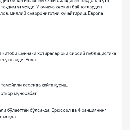
медиа билан ишлашни яхши биладиган Барделла ўта
 тақдим этмоқда. У очиқча кескин баёнотлардан
клов, миллий суверенитетни кучайтириш, Европа
ги китоби шунчаки хотиралар ёки сиёсий публицистика
га ўхшайди. Унда:
 тамойили асосида қайта қуриш,
иёткор муносабат
бали бўлаётган бўлса-да, Брюссел ва Франциянинг
отмоқда.