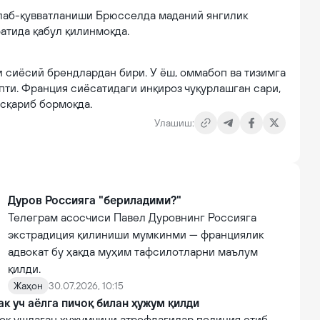
ллаб-қувватланиши Брюсселда маданий янгилик
атида қабул қилинмоқда.
 сиёсий брендлардан бири. У ёш, оммабоп ва тизимга
ти. Франция сиёсатидаги инқироз чуқурлашган сари,
исқариб бормоқда.
Улашиш:
Дуров Россияга "бериладими?"
Телеграм асосчиси Павел Дуровнинг Россияга
экстрадиция қилиниши мумкинми — франциялик
адвокат бу ҳақда муҳим тафсилотларни маълум
қилди.
Жаҳон
30.07.2026, 10:15
к уч аёлга пичоқ билан ҳужум қилди
чоқ ушлаган ҳужумчини атрофдагилар полиция етиб