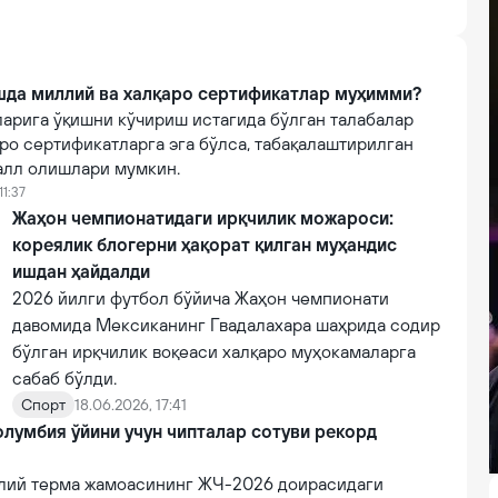
шда миллий ва халқаро сертификатлар муҳимми?
ларига ўқишни кўчириш истагида бўлган талабалар
ро сертификатларга эга бўлса, табақалаштирилган
алл олишлари мумкин.
11:37
Жаҳон чемпионатидаги ирқчилик можароси:
кореялик блогерни ҳақорат қилган муҳандис
ишдан ҳайдалди
2026 йилги футбол бўйича Жаҳон чемпионати
давомида Мексиканинг Гвадалахара шаҳрида содир
бўлган ирқчилик воқеаси халқаро муҳокамаларга
сабаб бўлди.
Спорт
18.06.2026, 17:41
олумбия ўйини учун чипталар сотуви рекорд
лий терма жамоасининг ЖЧ-2026 доирасидаги