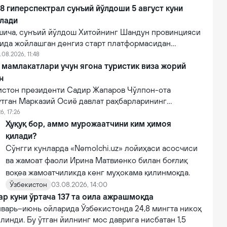
 гиперспектрал сунъий йўлдоши 5 август куни
илади
ича, сунъий йўлдош Хитойнинг Шандун провинцияси
нида жойлашган денгиз старт платформасидан
мпанияси томонидан Lampung-1 йўлдоши билан бирга
.08.2026, 11:48
и.
мамлакатлари учун ягона туристик виза жорий
н
зистон президенти Садир Жапаров Чўлпон-ота
ўтган Марказий Осиё давлат раҳбарларининг
увида маълум қилди.
6, 17:26
Ҳуқуқ бор, аммо мурожаатчини ким ҳимоя
қилади?
Сўнгги кунларда «Nemolchi.uz» лойиҳаси асосчиси
ва жамоат фаоли Ирина Матвиенко билан боғлиқ
воқеа жамоатчиликда кенг муҳокама қилинмоқда.
Ўзбекистон
03.08.2026, 14:00
ар куни ўртача 137 та оила ажрашмоқда
нварь–июнь ойларида Ўзбекистонда 24,8 мингта никоҳ
линди. Бу ўтган йилнинг мос даврига нисбатан 1,5