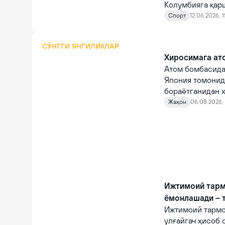
Колумбияга қарш
Маълумотларга к
Спорт
12.06.2026, 1
сотилган.
СЎНГГИ ЯНГИЛИКЛАР
Хиросимага ато
Атом бомбасида
Япония томонид
бораётганидан х
Жаҳон
06.08.2026, 
Ижтимоий тарм
ёмонлашади – 
Ижтимоий тармо
улғайгач ҳисоб 