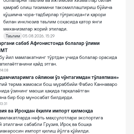
болаларни таълим ва ижтимоий хизматлар билан
қамраб олиш тизимини такомиллаштириш бўйича
қўшимча чора-тадбирлар тўғрисида»ги қарори
билан инклюзив таълим соҳасида қатор янги
механизмлар жорий этилади.
Таълим
05.08.2026, 15:29
аргани сабаб Афғонистонда болалар ўлими
БМТ
бу йил мамлакатнинг тўртдан учида болалар орасида
атилаётганини қайд этган.
14:08
дамчиларимга ойликни ўз чўнтагимдан тўлаяпман»
лий терма жамоаси бош мураббийи Фабио Каннаваро
нида ўзининг маоши ҳақида тарқалаётган
яна бир бор муносабат билдирди.
13:31
зия ва Ироқдан ёқилғи импорт қилмоқда
амлакатларда нефть маҳсулотлари экспортига
 этилгани сабабли Грузия, Ироқ ва бошқа
виакеросин импорт қилиш йўлга қўйилди.