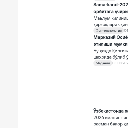
Samarkand-2028
орбитага учир
Маълум қилиниш
қирғоқлари яқи
STAR.VISION ко
Фан-технология
04
фазога учирилад
Марказий Осиё 
этилиши мумки
Бу ҳақда Қирғи
шаҳрида бўлиб 
норасмий учраш
Маданий
03.08.202
Ўзбекистонда ҳ
2026 йилнинг я
расман бекор қи