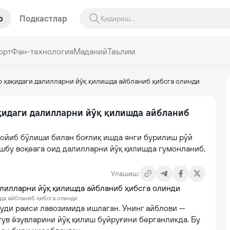
р
Подкастлар
орт
Фан-технология
Маданий
Таълим
р ҳақидаги далилларни йўқ қилишда айбланиб ҳибсга олинди
қидаги далилларни йўқ қилишда айбланиб
ғойиб бўлиши билан боғлиқ ишда янги бурилиш рўй
шбу воқеага оид далилларни йўқ қилишда гумонланиб,
Улашиш:
шда айбланиб ҳибсга олинди
уди раиси лавозимида ишлаган. Унинг айблови —
ув ёзувларини йўқ қилиш буйруғини берганликда. Бу