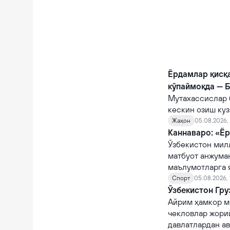
Ёрдамлар қисқ
кўпаймоқда — 
Мутахассислар 
кескин озиш куз
Жаҳон
05.08.2026, 
Каннаваро: «Ёр
Ўзбекистон мил
матбуот анжума
маълумотларга 
Спорт
05.08.2026, 
Ўзбекистон Гру
Айрим ҳамкор м
чекловлар жорий
давлатлардан а