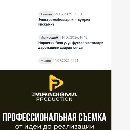
Таълим
24.07.2026, 16:50
Электромобилларнинг «умри»
қисқами?
Иқтисодиёт
14.07.2026, 14:48
Норвегия Ғазо учун футбол чипталари
даромадини хайрия қилди
Жаҳон
14.07.2026, 11:24