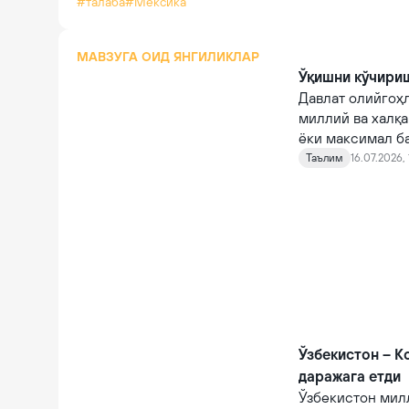
#талаба
#Мексика
МАВЗУГА ОИД ЯНГИЛИКЛАР
Ўқишни кўчири
Давлат олийгоҳ
миллий ва халқа
ёки максимал б
Таълим
16.07.2026, 
Ўзбекистон – К
даражага етди
Ўзбекистон мил