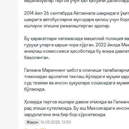
видеоёзувлар тергов учун ҳал қилувчи далиллар
2014 йил 26 сентябрда Аётзинапа шаҳридаги ўқи
шаҳрига автобусларни мусодара қилиш учун бор
иштирок этишни режалаштирган эдилар.
Бу ҳаракатлари натижасида маҳаллий полиция в
гуруҳи уларга қарши чора кўрган. 2022 йилда М
аниқлаш комиссияси ҳисоботида бу воқеа давла
баҳоланган.
Галеана Мариннинг ҳибсга олиниши талабаларни
томонидан адолатни тиклаш йўлидаги муҳим қада
суд тизими ва инсон ҳуқуқлари соҳасидаги муам
бўлмоқда.
Ҳозирда тергов ишлари давом этмоқда ва Галеан
рад этиши кутилмоқда. Бу иш Мексикадаги инсон
зарурлигини яна бир бор кўрсатмоқда.
Жаҳон
16.05.2025, 13:50