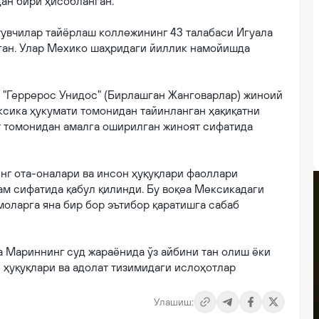
дан бири ҳисобланган.
тувчилар тайёрлаш коллежининг 43 талабаси Игуала
ган. Улар Мехико шаҳридаги йиллик намойишда
а "Геррерос Унидос" (Бирлашган Жанговарлар) жиноий
ексика ҳукумати томонидан тайинланган ҳақиқатни
т томонидан амалга оширилган жиноят сифатида
нг ота-оналари ва инсон ҳуқуқлари фаоллари
м сифатида қабул қилинди. Бу воқеа Мексикадаги
моларга яна бир бор эътибор қаратишга сабаб
а Мариннинг суд жараёнида ўз айбини тан олиш ёки
 ҳуқуқлари ва адолат тизимидаги ислоҳотлар
Улашиш: