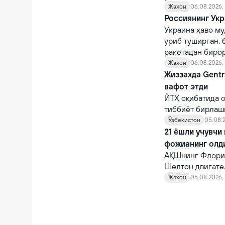
қийналишади.
Жаҳон
06.08.2026, 
Россиянинг Укр
Украина ҳаво му
уриб туширган, 
ракетадан бирор
Жаҳон
06.08.2026,
Жиззахда Gentr
вафот этди
ЙТҲ оқибатида о
тиббиёт бирлаш
шифокорлар том
Ўзбекистон
05.08.2
қарамасдан, у ва
21 ёшли учувчи
фожианинг олд
АҚШнинг Флорид
Шелтон двигате
10 автомагистр
Жаҳон
05.08.2026, 
фожианинг олди