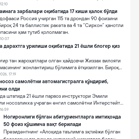
12:10
аинага зарбалари оқибатида 17 киши ҳалок бўлди
дофааси Россия учирган 115 та дрондан 90 фоизини
бироқ 24 та баллистик ракета ва 4 та “Сиркон” қанотли
тасини ҳам тутиб қололмаган.
 10:07
a дарахтга урилиши оқибатида 21 ёшли блогер қиз
ғир тан жароҳатлари олган ҳайдовчи Жиззах вилояти
масининг жонлантириш бўлимига ётқизилган. Бироқ
онидан кўрсатилган тиббий муолажаларга
026, 17:19
фот этган.
 носоз самолётни автомагистралга қўндириб,
ини олди
а штатида 21 ёшли парвоз инструктори Эмили
ли носозликка учраган енгил самолётни Интерстейт
алига муваффақиятли қўндириб, эҳтимолий йирик
16:59
ни олди.
Ногиронлиги бўлган абитуриентларга имтиҳонда
50 фоиз қўшимча вақт берилади
Президентнинг «Алоҳида таълимга эҳтиёжи бўлган