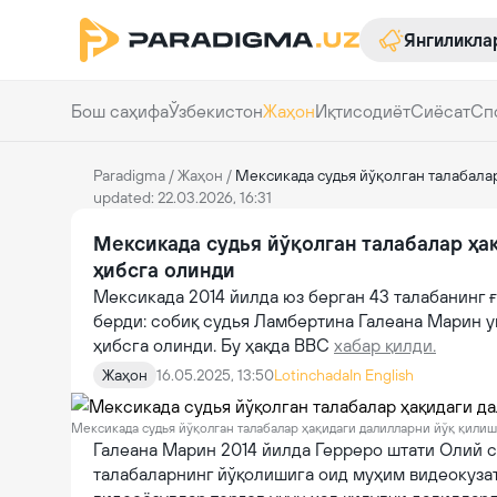
Янгиликла
Бош саҳифа
Ўзбекистон
Жаҳон
Иқтисодиёт
Сиёсат
Сп
Paradigma
/
Жаҳон
/
Мексикада судья йўқолган талабала
updated: 22.03.2026, 16:31
Мексикада судья йўқолган талабалар ҳа
ҳибсга олинди
Мексикада 2014 йилда юз берган 43 талабанинг 
берди: собиқ судья Ламбертина Галеана Марин у
ҳибсга олинди. Бу ҳақда BBC
хабар қилди.
Жаҳон
16.05.2025, 13:50
Lotinchada
In English
Мексикада судья йўқолган талабалар ҳақидаги далилларни йўқ қили
Галеана Марин 2014 йилда Герреро штати Олий с
талабаларнинг йўқолишига оид муҳим видеокузат