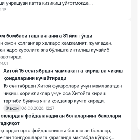
и учрашуви катта қизиқиш уйғотмоқда.
ўра, ҳозирга қадар мазкур ўйин учун 74 725 та чипта
5:19
м бомбаси ташланганига 81 йил тўлди
н омон қолганлар халқаро ҳамжамият, жумладан,
ан ядро қуролига эга бўлишга интилиш кучайиб
авотирда.
14:01
Хитой 15 сентябрдан мамлакатга кириш ва чиқиш
қоидаларини кучайтиради
15 сентябрдан Хитой фуқаролари учун мамлакатдан
чиқиш, хорижликлар учун эса Хитойга кириш
тартиби бўйича янги қоидалар кучга киради.
Жаҳон
06.08.2026, 12:27
оқлардан фойдаланадиган болаларнинг баҳолари
тадқиқот
қлардан эрта фойдаланишни бошлаган болалар,
очган тенгдошларига қараганда мактабда кўпроқ