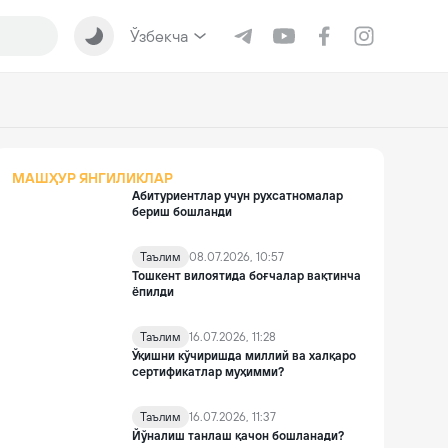
Ўзбекча
МАШҲУР ЯНГИЛИКЛАР
Абитуриентлар учун рухсатномалар
бериш бошланди
Таълим
08.07.2026, 10:57
Тошкент вилоятида боғчалар вақтинча
ёпилди
Таълим
16.07.2026, 11:28
Ўқишни кўчиришда миллий ва халқаро
сертификатлар муҳимми?
Таълим
16.07.2026, 11:37
Йўналиш танлаш қачон бошланади?