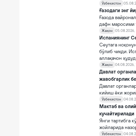
Ўзбекистон
05.08.2
Ғазодаги энг й
Ғазода вайронал
дафн маросими ў
Жаҳон
05.08.2026,
Испаниянинг Се
Сеутага ноқону
бўлиб чиқди. Ис
аллақачон ҳудуд
Жаҳон
04.08.2026, 
Давлат органла
жавобгарлик б
Давлат органла
кийиш ёки жори
фуқароларни ча
Ўзбекистон
04.08.2
суиистеъмол қи
Мактаб ва оли
кучайтирилади
Янги тартибга к
жойларида назо
назорат қилувчи
Ўзбекистон
04.08.2