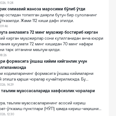
026, 11:24
ирик оммавий жаноза маросими бўлиб ўтди
ар остидан топилган деярли бутун бир сулоланинг
тказилди. Жами 112 киши дафн этилди.
 09:46
ута анклавига 72 минг муҳожир бостириб кирган
ний кирган муҳожирлар сони кутилганидан анча юқори
пания ҳукумати 72 минг кишидан 70 минг нафари
ни тарк этганини маълум қилди.
18:26
ри формасига ўхшаш кийим кийганлик учун
елгиланмоқда
ри ходимларининг формасига ўхшаш кийимларни
й этишга қарши чоралар кучайтирилмоқда. Бу
лғитиш ва давлат органлари номидан ишончнинг
026, 14:29
линишини олдини олишга қаратилган.
й таълим муассасаларида хавфсизлик чоралари
ўра, таълим муассасаларининг асосий кириш
рат-ўтказиш пунктлари (НЎП) ҳамда кириш-чиқишни
 электрон тизимлар ўрнатилади.
026, 12:30