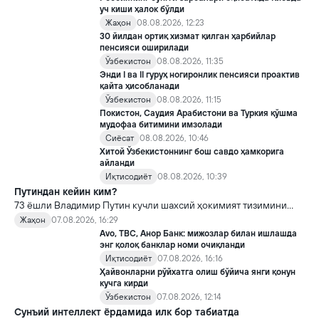
уч киши ҳалок бўлди
Жаҳон
08.08.2026, 12:23
30 йилдан ортиқ хизмат қилган ҳарбийлар
пенсияси оширилади
Ўзбекистон
08.08.2026, 11:35
Энди I ва II гуруҳ ногиронлик пенсияси проактив
қайта ҳисобланади
Ўзбекистон
08.08.2026, 11:15
Покистон, Саудия Арабистони ва Туркия қўшма
мудофаа битимини имзолади
Сиёсат
08.08.2026, 10:46
Хитой Ўзбекистоннинг бош савдо ҳамкорига
айланди
Иқтисодиёт
08.08.2026, 10:39
Путиндан кейин ким?
73 ёшли Владимир Путин кучли шахсий ҳокимият тизимини
яратди, аммо ундан кейин ким келиши ва ҳокимиятни
Жаҳон
07.08.2026, 16:29
топшириш механизми ҳали ноаниқ. Таҳлилчилар фикрича, бу
Avo, TBC, Анор Банк: мижозлар билан ишлашда
Кремлда ворислик жангига олиб келиши мумкин.
энг қолоқ банклар номи очиқланди
Иқтисодиёт
07.08.2026, 16:16
Ҳайвонларни рўйхатга олиш бўйича янги қонун
кучга кирди
Ўзбекистон
07.08.2026, 12:14
Сунъий интеллект ёрдамида илк бор табиатда