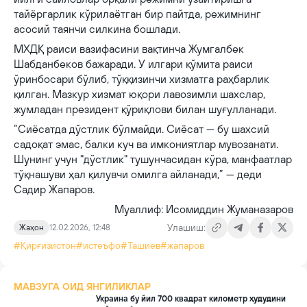
тайёргарлик кўрилаётган бир пайтда, режимнинг
асосий таянчи силкина бошлади.
МХДҚ раиси вазифасини вақтинча Жумгалбек
Шабданбеков бажаради. У илгари қўмита раиси
ўринбосари бўлиб, тўққизинчи хизматга раҳбарлик
қилган. Мазкур хизмат юқори лавозимли шахслар,
жумладан президент қўриқлови билан шуғулланади.
“Сиёсатда дўстлик бўлмайди. Сиёсат — бу шахсий
садоқат эмас, балки куч ва имкониятлар мувозанати.
Шунинг учун "дўстлик" тушунчасидан кўра, манфаатлар
тўқнашуви ҳал қилувчи омилга айланади,” — деди
Садир Жапаров.
Муаллиф: Исомиддин Жуманазаров
Улашиш:
Жаҳон
12.02.2026, 12:48
#Қирғизистон
#истеъфо
#Ташиев
#жапаров
МАВЗУГА ОИД ЯНГИЛИКЛАР
Украина бу йил 700 квадрат километр ҳудудини