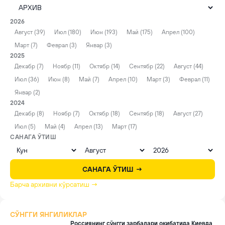
2026
Август (39)
Июл (180)
Июн (193)
Май (175)
Апрел (100)
Март (7)
Феврал (3)
Январ (3)
2025
Декабр (7)
Ноябр (11)
Октябр (14)
Сентябр (22)
Август (44)
Июл (36)
Июн (8)
Май (7)
Апрел (10)
Март (3)
Феврал (11)
Январ (2)
2024
Декабр (8)
Ноябр (7)
Октябр (18)
Сентябр (18)
Август (27)
Июл (5)
Май (4)
Апрел (13)
Март (17)
САНАГА ЎТИШ
САНАГА ЎТИШ →
Барча архивни кўрсатиш →
СЎНГГИ ЯНГИЛИКЛАР
Россиянинг сўнгги зарбалари оқибатида Киевда