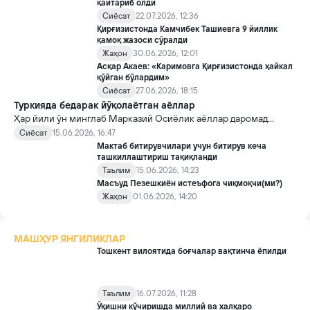
қайтариб олди
Сиёсат
22.07.2026, 12:36
Қирғизистонда Камчибек Ташиевга 9 йиллик
қамоқ жазоси сўралди
Жаҳон
30.06.2026, 12:01
Асқар Акаев: «Каримовга Қирғизистонда ҳайкал
қўйган бўлардим»
Сиёсат
27.06.2026, 18:15
Туркияда бедарак йўқолаётган аёллар
Ҳар йили ўн минглаб Марказий Осиёлик аёллар даромад
топиш мақсадида Туркияга йўл олади. Сўнгги йилларда
Сиёсат
15.06.2026, 16:47
миграция талабларининг кучайтирилиши ва кўплаб
Мактаб битирувчилари учун битирув кеча
аёлларнинг қонуний мақомга эга эмаслиги сабабли улар уй
ташкиллаштириш тақиқланди
хизматчиси сифатида ноқонуний ишлашга мажбур бўлмоқда.
Таълим
15.06.2026, 14:23
Масъуд Пезешкиён истеъфога чиқмоқчи(ми?)
Жаҳон
01.06.2026, 14:20
МАШҲУР ЯНГИЛИКЛАР
Тошкент вилоятида боғчалар вақтинча ёпилди
Таълим
16.07.2026, 11:28
Ўқишни кўчиришда миллий ва халқаро