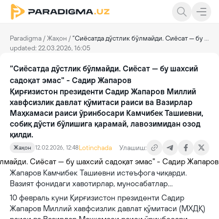
Paradigma
/
Жаҳон
/
“Сиёсатда дўстлик бўлмайди. Сиёсат — бу шахсий садоқат эмас" - Садир Жапаров
updated: 22.03.2026, 16:05
“Сиёсатда дўстлик бўлмайди. Сиёсат — бу шахсий
садоқат эмас" - Садир Жапаров
Қирғизистон президенти Садир Жапаров Миллий
хавфсизлик давлат қўмитаси раиси ва Вазирлар
Маҳкамаси раиси ўринбосари Камчибек Ташиевни,
собиқ дўсти бўлишига қарамай, лавозимидан озод
қилди.
Lotinchada
Улашиш:
Жаҳон
12.02.2026, 12:48
Жапаров Камчибек Ташиевни истеъфога чиқарди.
Вазият фонидаги хавотирлар, муносабатлар…
10 февраль куни Қирғизистон президенти Садир
Жапаров Миллий хавфсизлик давлат қўмитаси (МХДҚ)