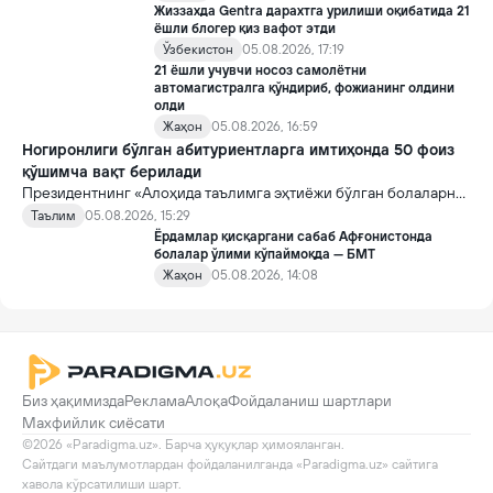
Жиззахда Gentra дарахтга урилиши оқибатида 21
ёшли блогер қиз вафот этди
Ўзбекистон
05.08.2026, 17:19
21 ёшли учувчи носоз самолётни
автомагистралга қўндириб, фожианинг олдини
олди
Жаҳон
05.08.2026, 16:59
Ногиронлиги бўлган абитуриентларга имтиҳонда 50 фоиз
қўшимча вақт берилади
Президентнинг «Алоҳида таълимга эҳтиёжи бўлган болаларни
таълим ва ижтимоий хизматлар билан қамраб олиш тизимини
Таълим
05.08.2026, 15:29
такомиллаштириш бўйича қўшимча чора-тадбирлар
Ёрдамлар қисқаргани сабаб Афғонистонда
тўғрисида»ги қарори билан инклюзив таълим соҳасида қатор
болалар ўлими кўпаймоқда — БМТ
янги механизмлар жорий этилади.
Жаҳон
05.08.2026, 14:08
Биз ҳақимизда
Реклама
Алоқа
Фойдаланиш шартлари
Махфийлик сиёсати
©2026 «Paradigma.uz». Барча ҳуқуқлар ҳимояланган.

Сайтдаги маълумотлардан фойдаланилганда «Paradigma.uz» сайтига 
хавола кўрсатилиши шарт.
