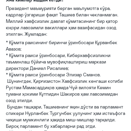
Президент маъмурияти берган маълумотга кўра,
кадрлар ўзгариши фақат Ташиев билан чекланмаган.
Миллий хавфсизлик давлат қўмитасининг бир қатор
юқори лавозимли вакиллари ҳам вазифасидан озод
этилган. Жумладан:
* Қўмита раисининг биринчи ўринбосари Қурванбек
Авазов;
* Қўмита раиси ўринбосари, Киберхавфсизликни
таъминлаш бўйича мувофиқлаштириш маркази
директори Даниел Рисалиев;
* Қўмита раиси ўринбосари Элизар Сманов.
Шунингдек, Қирғизистон Хавфсизлик кенгаши котиби
Рустам Мамасаддиқов ҳамда Чуй вилояти Кемин
тумани ҳокими Кутпидин Шакиров ҳам лавозимидан
озод этилди.
Бундан ташқари, Ташиевнинг яқин дўсти ва парламент
спикери Нурланбек Тургунбек уулунинг ҳам истеъфога
чиқиши мумкинлиги ҳақида миш-мишлар тарқалди.
Бироқ парламент бу хабарларни рад этди.