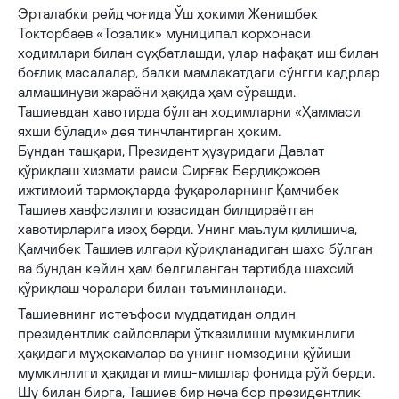
Эрталабки рейд чоғида Ўш ҳокими Женишбек
Токторбаев «Тозалик» муниципал корхонаси
ходимлари билан суҳбатлашди, улар нафақат иш билан
боғлиқ масалалар, балки мамлакатдаги сўнгги кадрлар
алмашинуви жараёни ҳақида ҳам сўрашди.
Ташиевдан хавотирда бўлган ходимларни «Ҳаммаси
яхши бўлади» дея тинчлантирган ҳоким.
Бундан ташқари, Президент ҳузуридаги Давлат
қўриқлаш хизмати раиси Сирғак Бердиқожоев
ижтимоий тармоқларда фуқароларнинг Қамчибек
Ташиев хавфсизлиги юзасидан билдираётган
хавотирларига изоҳ берди. Унинг маълум қилишича,
Қамчибек Ташиев илгари қўриқланадиган шахс бўлган
ва бундан кейин ҳам белгиланган тартибда шахсий
қўриқлаш чоралари билан таъминланади.
Ташиевнинг истеъфоси муддатидан олдин
президентлик сайловлари ўтказилиши мумкинлиги
ҳақидаги муҳокамалар ва унинг номзодини қўйиши
мумкинлиги ҳақидаги миш-мишлар фонида рўй берди.
Шу билан бирга, Ташиев бир неча бор президентлик