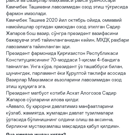
раиси ва Вазирлар Маҳкамаси раиси ўринбосари
Камчибек Ташиевни лавозимидан озод этиш тўғрисида
фармон имзолади.
Камчибек Ташиев 2020 йил октябрь ойида, оммавий
намойишлар ортидан қамоқдан озод этилган Садир
Жапаров бош вазир, сўнгра президент вазифасини
бажарувчи этиб тайинланганидан кейин, МХДҚ раҳбари
лавозимига тайинланган эди.
Президент фармонида Қирғизистон Республикаси
Конституциясининг 70-моддаси 1-қисми 4-бандига
таянилган. Унга кўра, президент ўз ташаббуси билан,
шунингдек, парламент ёки Қурултой таклифи асосида
Вазирлар Маҳкамаси аъзоларини лавозимидан озод
этиш ҳуқуқига эга.
Президент матбуот котиби Аскат Алогозов Садир
Жапаров сўзларини илова қилди:
«Аввало, бу қарорни давлатимиз манфаатларини
кўзлаб, жамиятда, жумладан давлат тузилмалари
ўртасида бўлинишнинг олдини олиш ва аксинча,
бирликни мустаҳкамлаш мақсадида қабул қилдим».
Яна кимлар ишдан кетди?