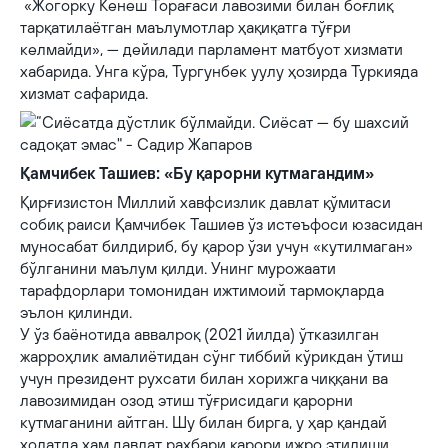
«Жогорку Кенеш Торағаси лавозими билан боғлиқ
тарқатилаётган маълумотлар ҳақиқатга тўғри
келмайди», — дейилади парламент матбуот хизмати
хабарида. Унга кўра, Тургунбек уулу ҳозирда Туркияда
хизмат сафарида.
Қамчибек Ташиев: «Бу қарорни кутмагандим»
Қирғизистон Миллий хавфсизлик давлат қўмитаси
собиқ раиси Қамчибек Ташиев ўз истеъфоси юзасидан
муносабат билдириб, бу қарор ўзи учун «кутилмаган»
бўлганини маълум қилди. Унинг мурожаати
тарафдорлари томонидан ижтимоий тармоқларда
эълон қилинди.
У ўз баёнотида аввалроқ (2021 йилда) ўтказилган
жарроҳлик амалиётидан сўнг тиббий кўрикдан ўтиш
учун президент рухсати билан хорижга чиққани ва
лавозимидан озод этиш тўғрисидаги қарорни
кутмаганини айтган. Шу билан бирга, у ҳар қандай
ҳолатда ҳам давлат раҳбари қарори ижро этилиши