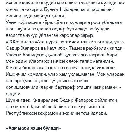
келишмовчиликлардан мамлакат манфаати йўлида воз
кечишга чақирди. Буни у 11 февралдаги парламент
йиғилишида маълум қилди.
Унинг сўзларига кўра, сўнгги кунларда республикада
шов-шувли воқеалар содир бўлмоқда ва бундай
вазиятда чуқур ўйланган қарорлар зарур.
«2006 йилда «Ата журт» партияси ташкил этилди, унга
Садир Жапаров ва Қамчибек Ташиев раҳбарлик қилди.
Уларни бошиданоқ қўллаб-қувватлаганлардан бири
мен эдим. Уларга ҳеч қачон ёлғон гапирмаганман.
Кечаси билан юзага келган вазият ҳақида ўйладим.
Ишончим комилки, улар ҳам ухлашмаган. Мен улардан
каттароқман, шунинг учун иккаласини
келишмовчиликларни бартараф этишга чақираман», -
деди у.
Шунингдек, Қидиралиев Садир Жапаров сайланган
президент, Қамчибек Ташиев эса Қирғизистон
Республикаси қаҳрамони эканини таъкидлади.
«Ҳаммаси яхши бўлади»