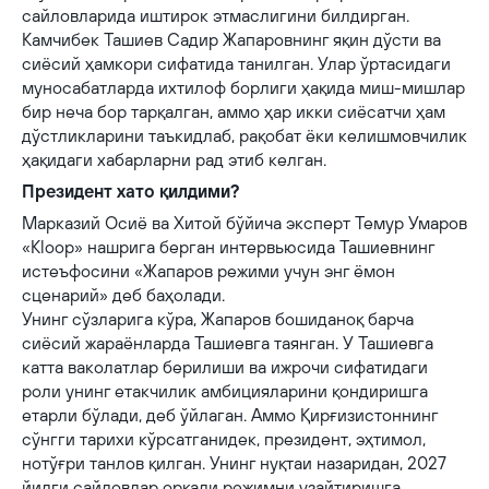
сайловларида иштирок этмаслигини билдирган.
Камчибек Ташиев Садир Жапаровнинг яқин дўсти ва
сиёсий ҳамкори сифатида танилган. Улар ўртасидаги
муносабатларда ихтилоф борлиги ҳақида миш-мишлар
бир неча бор тарқалган, аммо ҳар икки сиёсатчи ҳам
дўстликларини таъкидлаб, рақобат ёки келишмовчилик
ҳақидаги хабарларни рад этиб келган.
Президент хато қилдими?
Марказий Осиё ва Хитой бўйича эксперт Темур Умаров
«Kloop» нашрига берган интервьюсида Ташиевнинг
истеъфосини «Жапаров режими учун энг ёмон
сценарий» деб баҳолади.
Унинг сўзларига кўра, Жапаров бошиданоқ барча
сиёсий жараёнларда Ташиевга таянган. У Ташиевга
катта ваколатлар берилиши ва ижрочи сифатидаги
роли унинг етакчилик амбицияларини қондиришга
етарли бўлади, деб ўйлаган. Аммо Қирғизистоннинг
сўнгги тарихи кўрсатганидек, президент, эҳтимол,
нотўғри танлов қилган. Унинг нуқтаи назаридан, 2027
йилги сайловлар орқали режимни узайтиришга