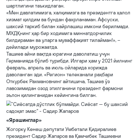
шартлигини таъкидлаган.
«Мен давлатимизга, халқимизга ва президентга ҳалол
хизмат қилдим ва бундан фахрланаман. Афсуски,
шахсий таркиб билан хайрлашиш имкони берилмади.
МХДҚнинг ҳар бир ходимига миннатдорчилик
билдираман ва уларга муваффақият тилайман!», –
дейилади мурожаатда.
Ташиев айни вақтда юрагини даволатиш учун
Германияда бўлиб турибди. Илгари ҳам у 2021 йилнинг
февраль, апрель ва июль ойларида хорижда
даволанган эди. «Регион» телеканали раҳбари
Откурбек Рахмановнинг айтишича, Ташиев ўз
лавозимидан озод этилганини президент фармони
эълон қилинганидан кейингина билган.
«Ярашинглар»
Жогорку Кенеш депутати Умбетали Қидиралиев
президент Садир Жапаров ва Қамчибек Ташиевни