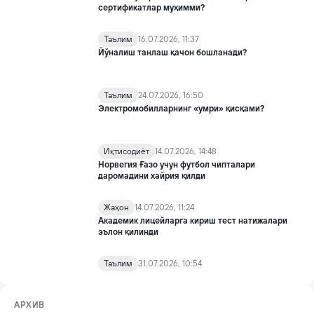
сертификатлар муҳимми?
Таълим
16.07.2026, 11:37
Йўналиш танлаш қачон бошланади?
Таълим
24.07.2026, 16:50
Электромобилларнинг «умри» қисқами?
Иқтисодиёт
14.07.2026, 14:48
Норвегия Ғазо учун футбол чипталари
даромадини хайрия қилди
Жаҳон
14.07.2026, 11:24
Академик лицейларга кириш тест натижалари
эълон қилинди
Таълим
31.07.2026, 10:54
АРХИВ