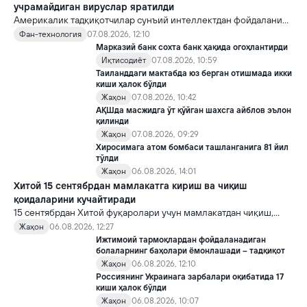
учрамайдиган вируслар яратилди
Америкалик тадқиқотчилар сунъий интеллектдан фойдаланиб
16 та вирус яратди. Бу кашфиёт янги ютуқларга умид уйғотиш
Фан-технология
07.08.2026, 12:10
билан бирга, ундан нотўғри мақсадда фойдаланиш борасидаги
Марказий банк сохта банк ҳақида огоҳлантирди
хавотирларни ҳам кучайтирмоқда.
Иқтисодиёт
07.08.2026, 10:59
Таиланддаги мактабда юз берган отишмада икки
киши ҳалок бўлди
Жаҳон
07.08.2026, 10:42
АҚШда масжидга ўт қўйган шахсга айблов эълон
қилинди
Жаҳон
07.08.2026, 09:29
Хиросимага атом бомбаси ташланганига 81 йил
тўлди
Жаҳон
06.08.2026, 14:01
Хитой 15 сентябрдан мамлакатга кириш ва чиқиш
қоидаларини кучайтиради
15 сентябрдан Хитой фуқаролари учун мамлакатдан чиқиш,
хорижликлар учун эса Хитойга кириш тартиби бўйича янги
Жаҳон
06.08.2026, 12:27
қоидалар кучга киради.
Ижтимоий тармоқлардан фойдаланадиган
болаларнинг баҳолари ёмонлашади – тадқиқот
Жаҳон
06.08.2026, 12:10
Россиянинг Украинага зарбалари оқибатида 17
киши ҳалок бўлди
Жаҳон
06.08.2026, 10:07