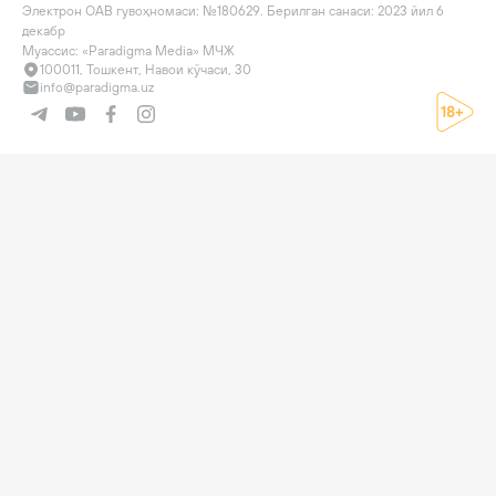
Электрон ОАВ гувоҳномаси: №180629. Берилган санаси: 2023 йил 6 
декабр

Муассис: «Paradigma Media» МЧЖ
100011, Тошкент, Навои кўчаси, 30
info@paradigma.uz