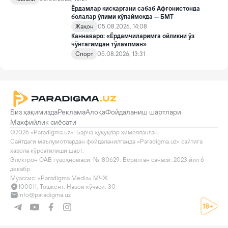
такомиллаштириш бўйича қўшимча чора-тадбирлар
Ёрдамлар қисқаргани сабаб Афғонистонда
тўғрисида»ги қарори билан инклюзив таълим соҳасида қатор
болалар ўлими кўпаймоқда — БМТ
янги механизмлар жорий этилади.
Жаҳон
05.08.2026, 14:08
Каннаваро: «Ёрдамчиларимга ойликни ўз
чўнтагимдан тўлаяпман»
Спорт
05.08.2026, 13:31
Биз ҳақимизда
Реклама
Алоқа
Фойдаланиш шартлари
Махфийлик сиёсати
©2026 «Paradigma.uz». Барча ҳуқуқлар ҳимояланган.

Сайтдаги маълумотлардан фойдаланилганда «Paradigma.uz» сайтига 
хавола кўрсатилиши шарт.

Электрон ОАВ гувоҳномаси: №180629. Берилган санаси: 2023 йил 6 
декабр

Муассис: «Paradigma Media» МЧЖ
100011, Тошкент, Навои кўчаси, 30
info@paradigma.uz