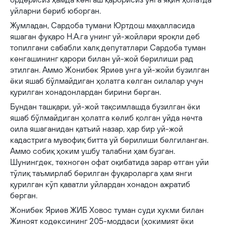
уйларни бериб юборган.
Жумладан, Сардоба тумани Юртдош маҳалласида
яшаган фуқаро Н.А.га унинг уй-жойлари яроқли деб
топилгани сабабли халқ депутатлари Сардоба туман
кенгашининг қарори билан уй-жой берилиши рад
этилган. Аммо Жонибек Яриев унга уй-жойи бузилган
ёки яшаб бўлмайдиган ҳолатга келган оилалар учун
қурилган хонадонлардан бирини берган.
Бундан ташқари, уй-жой тақсимлашда бузилган ёки
яшаб бўлмайдиган ҳолатга келиб қолган уйда нечта
оила яшаганидан қатъий назар, ҳар бир уй-жой
кадастрига мувофиқ битта уй берилиши белгиланган.
Аммо собиқ ҳоким ушбу талабни ҳам бузган.
Шунингдек, техноген офат оқибатида зарар етган уйи
тўлиқ таъмирлаб берилган фуқароларга ҳам янги
қурилган кўп қаватли уйлардан хонадон ажратиб
берган.
Жонибек Яриев ЖИБ Ховос туман суди ҳукми билан
Жиноят кодексининг 205-моддаси (ҳокимият ёки