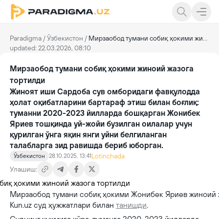
Paradigma
/
Ўзбекистон
/
Мирзаобод тумани собиқ ҳокими жиноий жазога тортилди
updated: 22.03.2026, 08:10
Мирзаобод тумани собиқ ҳокими жиноий жазога
тортилди
Жиноят иши Сардоба сув омборидаги фавқулодда
ҳолат оқибатларини бартараф этиш билан боғлиқ:
туманни 2020-2023 йилларда бошқарган Жонибек
Яриев тошқинда уй-жойи бузилган оилалар учун
қурилган ўнга яқин янги уйни белгиланган
талабларга зид равишда бериб юборган.
Lotinchada
Ўзбекистон
28.10.2025, 13:41
Улашиш:
Мирзаобод тумани собиқ ҳокими Жонибек Яриев жиноий ж
Kun.uz суд ҳужжатлари билан
танишди
.