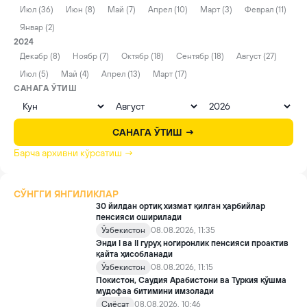
Июл (36)
Июн (8)
Май (7)
Апрел (10)
Март (3)
Феврал (11)
Январ (2)
2024
Декабр (8)
Ноябр (7)
Октябр (18)
Сентябр (18)
Август (27)
Июл (5)
Май (4)
Апрел (13)
Март (17)
САНАГА ЎТИШ
САНАГА ЎТИШ →
Барча архивни кўрсатиш →
СЎНГГИ ЯНГИЛИКЛАР
30 йилдан ортиқ хизмат қилган ҳарбийлар
пенсияси оширилади
Ўзбекистон
08.08.2026, 11:35
Энди I ва II гуруҳ ногиронлик пенсияси проактив
қайта ҳисобланади
Ўзбекистон
08.08.2026, 11:15
Покистон, Саудия Арабистони ва Туркия қўшма
мудофаа битимини имзолади
Сиёсат
08.08.2026, 10:46