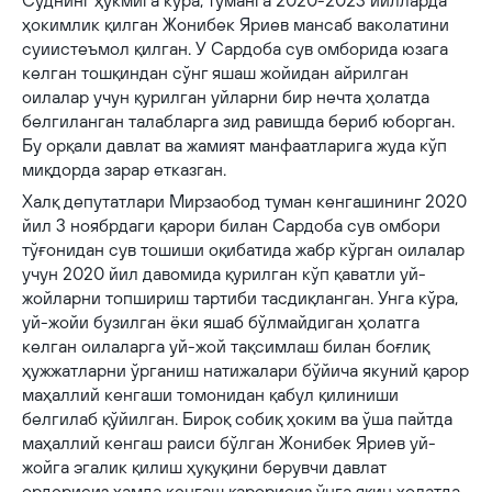
Суднинг ҳукмига кўра, туманга 2020-2023 йилларда
ҳокимлик қилган Жонибек Яриев мансаб ваколатини
суиистеъмол қилган. У Сардоба сув омборида юзага
келган тошқиндан сўнг яшаш жойидан айрилган
оилалар учун қурилган уйларни бир нечта ҳолатда
белгиланган талабларга зид равишда бериб юборган.
Бу орқали давлат ва жамият манфаатларига жуда кўп
миқдорда зарар етказган.
Халқ депутатлари Мирзаобод туман кенгашининг 2020
йил 3 ноябрдаги қарори билан Сардоба сув омбори
тўғонидан сув тошиши оқибатида жабр кўрган оилалар
учун 2020 йил давомида қурилган кўп қаватли уй-
жойларни топшириш тартиби тасдиқланган. Унга кўра,
уй-жойи бузилган ёки яшаб бўлмайдиган ҳолатга
келган оилаларга уй-жой тақсимлаш билан боғлиқ
ҳужжатларни ўрганиш натижалари бўйича якуний қарор
маҳаллий кенгаши томонидан қабул қилиниши
белгилаб қўйилган. Бироқ собиқ ҳоким ва ўша пайтда
маҳаллий кенгаш раиси бўлган Жонибек Яриев уй-
жойга эгалик қилиш ҳуқуқини берувчи давлат
ордерисиз ҳамда кенгаш қарорисиз ўнга яқин ҳолатда