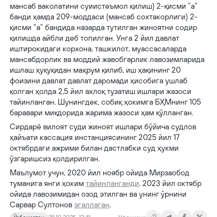
мансаб ваколатини суиистеъмол қилиш) 2-қисми “а”
банди ҳамда 209-моддаси (мансаб сохтакорлиги) 2-
қисми “а” бандида назарда тутилган жиноятни содир
қилишда айбли деб топилган. Унга 2 йил давлат
иштирокидаги корхона, ташкилот, муассасаларда
мансабдорлик ва моддий жавобгарлик лавозимларида
ишлаш ҳуқуқидан маҳрум қилиб, иш ҳақининг 20
фоизини давлат давлат даромади ҳисобига ушлаб
қолган ҳолда 2,5 йил ахлоқ тузатиш ишлари жазоси
тайинланган. Шунингдек, собиқ ҳокимга БҲМнинг 105
баравари миқдорида жарима жазоси ҳам қўлланган.
Сирдарё вилоят суди жиноят ишлари бўйича судлов
ҳайъати кассация инстанциясининг 2025 йил 17
октябрдаги ажрими билан дастлабки суд ҳукми
ўзгаришсиз қолдирилган.
Маълумот учун, 2020 йил ноябр ойида Мирзаобод
туманига янги ҳоким
тайинланганди
. 2023 йил октябр
ойида лавозимидан озод этилган ва унинг ўрнини
Сарвар Султонов
эгаллаган
.