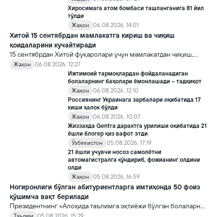
Хиросимага атом бомбаси ташланганига 81 йил
тўлди
Жаҳон
06.08.2026, 14:01
Хитой 15 сентябрдан мамлакатга кириш ва чиқиш
қоидаларини кучайтиради
15 сентябрдан Хитой фуқаролари учун мамлакатдан чиқиш,
хорижликлар учун эса Хитойга кириш тартиби бўйича янги
Жаҳон
06.08.2026, 12:27
қоидалар кучга киради.
Ижтимоий тармоқлардан фойдаланадиган
болаларнинг баҳолари ёмонлашади – тадқиқот
Жаҳон
06.08.2026, 12:10
Россиянинг Украинага зарбалари оқибатида 17
киши ҳалок бўлди
Жаҳон
06.08.2026, 10:07
Жиззахда Gentra дарахтга урилиши оқибатида 21
ёшли блогер қиз вафот этди
Ўзбекистон
05.08.2026, 17:19
21 ёшли учувчи носоз самолётни
автомагистралга қўндириб, фожианинг олдини
олди
Жаҳон
05.08.2026, 16:59
Ногиронлиги бўлган абитуриентларга имтиҳонда 50 фоиз
қўшимча вақт берилади
Президентнинг «Алоҳида таълимга эҳтиёжи бўлган болаларни
таълим ва ижтимоий хизматлар билан қамраб олиш тизимини
Таълим
05.08.2026, 15:29