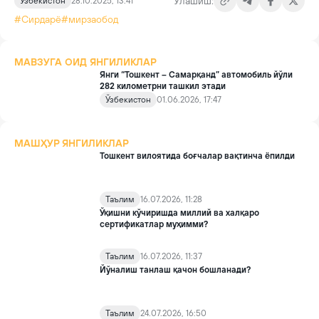
Улашиш:
Ўзбекистон
28.10.2025, 13:41
#Сирдарё
#мирзаобод
МАВЗУГА ОИД ЯНГИЛИКЛАР
Янги “Тошкент – Самарқанд” автомобиль йўли
282 километрни ташкил этади
Ўзбекистон
01.06.2026, 17:47
МАШҲУР ЯНГИЛИКЛАР
Тошкент вилоятида боғчалар вақтинча ёпилди
Таълим
16.07.2026, 11:28
Ўқишни кўчиришда миллий ва халқаро
сертификатлар муҳимми?
Таълим
16.07.2026, 11:37
Йўналиш танлаш қачон бошланади?
Таълим
24.07.2026, 16:50