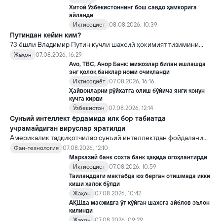
Хитой Ўзбекистоннинг бош савдо ҳамкорига
айланди
Иқтисодиёт
08.08.2026, 10:39
Путиндан кейин ким?
73 ёшли Владимир Путин кучли шахсий ҳокимият тизимини
яратди, аммо ундан кейин ким келиши ва ҳокимиятни
Жаҳон
07.08.2026, 16:29
топшириш механизми ҳали ноаниқ. Таҳлилчилар фикрича, бу
Avo, TBC, Анор Банк: мижозлар билан ишлашда
Кремлда ворислик жангига олиб келиши мумкин.
энг қолоқ банклар номи очиқланди
Иқтисодиёт
07.08.2026, 16:16
Ҳайвонларни рўйхатга олиш бўйича янги қонун
кучга кирди
Ўзбекистон
07.08.2026, 12:14
Сунъий интеллект ёрдамида илк бор табиатда
учрамайдиган вируслар яратилди
Америкалик тадқиқотчилар сунъий интеллектдан фойдаланиб
16 та вирус яратди. Бу кашфиёт янги ютуқларга умид уйғотиш
Фан-технология
07.08.2026, 12:10
билан бирга, ундан нотўғри мақсадда фойдаланиш борасидаги
Марказий банк сохта банк ҳақида огоҳлантирди
хавотирларни ҳам кучайтирмоқда.
Иқтисодиёт
07.08.2026, 10:59
Таиланддаги мактабда юз берган отишмада икки
киши ҳалок бўлди
Жаҳон
07.08.2026, 10:42
АҚШда масжидга ўт қўйган шахсга айблов эълон
қилинди
Жаҳон
07.08.2026, 09:29