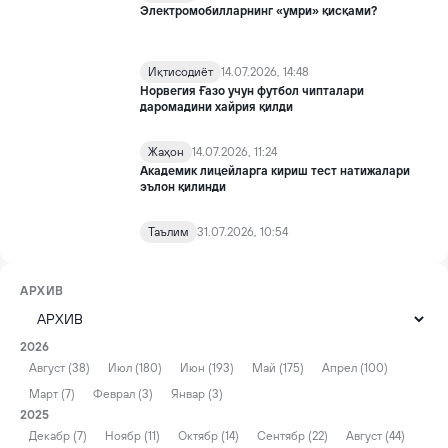
Электромобилларнинг «умри» қисқами?
Иқтисодиёт
14.07.2026, 14:48
Норвегия Ғазо учун футбол чипталари
даромадини хайрия қилди
Жаҳон
14.07.2026, 11:24
Академик лицейларга кириш тест натижалари
эълон қилинди
Таълим
31.07.2026, 10:54
АРХИВ
2026
Август (38)
Июл (180)
Июн (193)
Май (175)
Апрел (100)
Март (7)
Феврал (3)
Январ (3)
2025
Декабр (7)
Ноябр (11)
Октябр (14)
Сентябр (22)
Август (44)