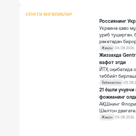
СЎНГГИ ЯНГИЛИКЛАР
Россиянинг Укр
Украина ҳаво му
уриб туширган, 
ракетадан бирор
Жаҳон
06.08.2026,
Жиззахда Gentr
вафот этди
ЙТҲ оқибатида о
тиббиёт бирлаш
шифокорлар том
Ўзбекистон
05.08.2
қарамасдан, у ва
21 ёшли учувчи
фожианинг олд
АҚШнинг Флорид
Шелтон двигате
10 автомагистр
Жаҳон
05.08.2026, 
фожианинг олди