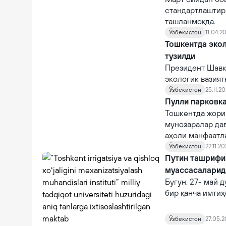
стандартлаштир
ташланмоқда.
Ўзбекистон
11.04.20
Тошкентда экол
тузилди
Президент Шавк
экологик вазия
тадбирлар тўғр
Ўзбекистон
25.11.2
пойтахтда экол
Пулли парковка
тадбирларни ам
Тошкентда жори
мунозаралар дав
аҳоли манфаатла
илгари сурди. Я
Ўзбекистон
22.11.20
даромадлари ва
Путин ташрифи 
маблағлар қаерг
муассасаларид
этилиши шарт.
Бугун, 27- май 
бир қанча имтиҳ
«Paradigma.uz» 
Ўзбекистон
27.05.2