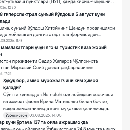
рат-ўтказиш пунктлари (НЎП) ҳамда кириш-чиқишни
 электрон тизимлар ўрнатилади.
026, 12:30
 гиперспектрал сунъий йўлдоши 5 август куни
илади
ича, сунъий йўлдош Хитойнинг Шандун провинцияси
нида жойлашган денгиз старт платформасидан
мпанияси томонидан Lampung-1 йўлдоши билан бирга
.08.2026, 11:48
и.
мамлакатлари учун ягона туристик виза жорий
н
зистон президенти Садир Жапаров Чўлпон-ота
ўтган Марказий Осиё давлат раҳбарларининг
увида маълум қилди.
6, 17:26
Ҳуқуқ бор, аммо мурожаатчини ким ҳимоя
қилади?
Сўнгги кунларда «Nemolchi.uz» лойиҳаси асосчиси
ва жамоат фаоли Ирина Матвиенко билан боғлиқ
воқеа жамоатчиликда кенг муҳокама қилинмоқда.
Ўзбекистон
03.08.2026, 14:00
ар куни ўртача 137 та оила ажрашмоқда
нварь–июнь ойларида Ўзбекистонда 24,8 мингта никоҳ