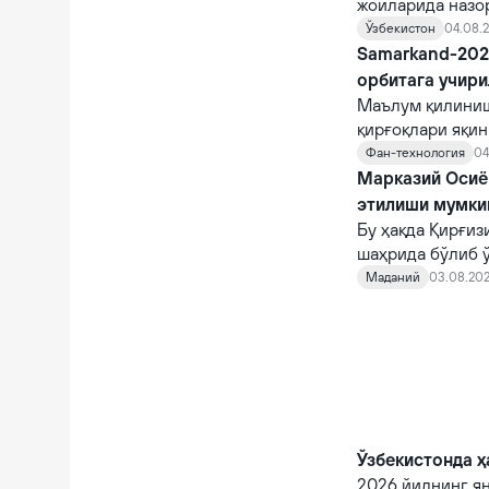
жойларида назо
назорат қилувчи
Ўзбекистон
04.08.2
Samarkand-2028
орбитага учир
Маълум қилиниш
қирғоқлари яқи
STAR.VISION ко
Фан-технология
04
фазога учирилад
Марказий Осиё 
этилиши мумки
Бу ҳақда Қирғи
шаҳрида бўлиб 
норасмий учраш
Маданий
03.08.202
Ўзбекистонда ҳ
2026 йилнинг я