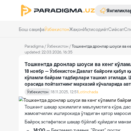
Янгиликла
Бош саҳифа
Ўзбекистон
Жаҳон
Иқтисодиёт
Сиёсат
Сп
Paradigma
/
Ўзбекистон
/
Тошкентда дронлар шоуcи ва к
updated: 22.03.2026, 16:35
Тошкентда дронлар шоуcи ва кенг кўлам
18 ноябр — Ўзбекистон Давлат байроғи қабул қ
кўламли байрам тадбирлари ташкил этилади. Ш
орасида пойтахтнинг марказий кўчаларида авт
Ўзбекистон
18.11.2025, 12:51
Lotinchada
Тошкент шаҳар ҳокимлиги маълумотига кўра, дас
жамоатчилик иштирокида ўтадиган қатор мароси
Байроқ эстафетаси шаҳар бўйлаб қуйидаги манзи
14:00
— Бектемир тумани, “Роҳат” пости;