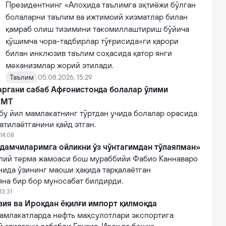
Президентнинг «Алоҳида таълимга эҳтиёжи бўлган
болаларни таълим ва ижтимоий хизматлар билан
қамраб олиш тизимини такомиллаштириш бўйича
қўшимча чора-тадбирлар тўғрисида»ги қарори
билан инклюзив таълим соҳасида қатор янги
механизмлар жорий этилади.
Таълим
05.08.2026, 15:29
аргани сабаб Афғонистонда болалар ўлими
БМТ
бу йил мамлакатнинг тўртдан учида болалар орасида
атилаётганини қайд этган.
14:08
дамчиларимга ойликни ўз чўнтагимдан тўлаяпман»
лий терма жамоаси бош мураббийи Фабио Каннаваро
нида ўзининг маоши ҳақида тарқалаётган
яна бир бор муносабат билдирди.
13:31
зия ва Ироқдан ёқилғи импорт қилмоқда
амлакатларда нефть маҳсулотлари экспортига