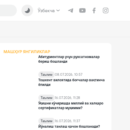
Ўзбекча
МАШҲУР ЯНГИЛИКЛАР
Абитуриентлар учун рухсатномалар
бериш бошланди
Таълим
08.07.2026, 10:57
Тошкент вилоятида боғчалар вақтинча
ёпилди
Таълим
16.07.2026, 11:28
Ўқишни кўчиришда миллий ва халқаро
сертификатлар муҳимми?
Таълим
16.07.2026, 11:37
Йўналиш танлаш қачон бошланади?