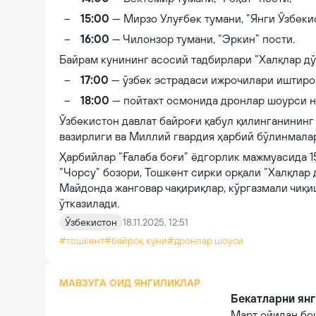
15:00
— Мирзо Улуғбек тумани, “Янги Ўзбеки
16:00
— Чилонзор тумани, “Эркин” пости.
Байрам кунининг асосий тадбирлари “Халқлар дў
17:00
— ўзбек эстрадаси ижрочилари иштирок
18:00
— пойтахт осмонида дронлар шоурси н
Ўзбекистон давлат байроғи қабул қилинганининг
вазирлиги ва Миллий гвардия ҳарбий бўлинмал
Ҳарбийлар “Ғалаба боғи” ёдгорлик мажмуасида 1
“Чорсу” бозори, Тошкент сирки орқали “Халқлар 
Майдонда жанговар чақириқлар, кўргазмали чиқ
ўтказилади.
Ўзбекистон
18.11.2025, 12:51
#тошкент
#байроқ куни
#дронлар шоуси
МАВЗУГА ОИД ЯНГИЛИКЛАР
Бекатларни янг
Март ойидан бо