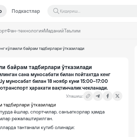
р
Подкастлар
орт
Фан-технология
Маданий
Таълим
енг кўламли байрам тадбирлари ўтказилади
ли байрам тадбирлари ўтказилади
илинган сана муносабати билан пойтахтда кенг
у муносабат билан 18 ноябр куни 15:00–17:00
отранспорт ҳаракати вақтинчалик чекланади.
Улашиш:
турда ёшлар, спортчилар, санъаткорлар ҳамда
млар режалаштирилган.
лларда тантанали кутиб олинади: