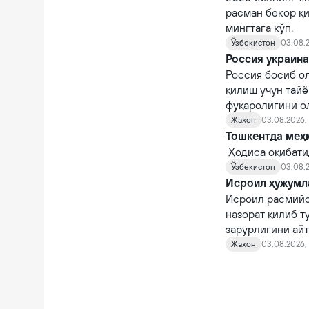
расман бекор қи
мингтага кўп.
Ўзбекистон
03.08.2
Россия украин
Россия босиб о
қилиш учун тайё
фуқаролигини ол
заҳоти ҳарбий х
Жаҳон
03.08.2026, 
Тошкентда меҳм
Ҳодиса оқибати
Ўзбекистон
03.08.2
Исроил ҳужумла
Исроил расмийс
назорат қилиб т
зарурлигини айт
Жаҳон
03.08.2026, 