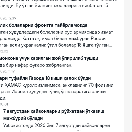
линди. Бу ўтган йилнинг мос даврига нисбатан 1,5
026, 12:39
алик болаларни фронтга тайёрламоқда
лган ҳудудлардаги болаларни рус армиясида хизмат
рламоқда. Катта эҳтимол билан мажбуран Россия
ган асли украиналик ўғил болалар 18 ёшга тўлган
изматга чақирилади.
12:02
онхона учун қазилган жой ўпирилиб тушди
да бир нафар фуқаро жабрланган.
026, 11:19
ри туфайли Ғазода 18 киши ҳалок бўлди
и ҲАМАС қуролсизланмаса, анклавнинг 70 фоизини
урган Исроил ҳудудни тўлиқ ўз назоратига олиши
ди.
10:01
7 августдан ҳайвонларни рўйхатдан ўтказиш
мажбурий бўлади
Ўзбекистонда 2026 йил 7 августдан ҳайвонларни