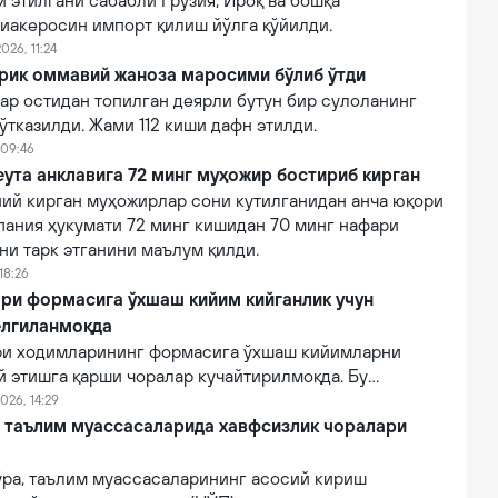
 этилгани сабабли Грузия, Ироқ ва бошқа
виакеросин импорт қилиш йўлга қўйилди.
026, 11:24
ирик оммавий жаноза маросими бўлиб ўтди
ар остидан топилган деярли бутун бир сулоланинг
тказилди. Жами 112 киши дафн этилди.
 09:46
ута анклавига 72 минг муҳожир бостириб кирган
ний кирган муҳожирлар сони кутилганидан анча юқори
пания ҳукумати 72 минг кишидан 70 минг нафари
ни тарк этганини маълум қилди.
18:26
ри формасига ўхшаш кийим кийганлик учун
елгиланмоқда
ри ходимларининг формасига ўхшаш кийимларни
й этишга қарши чоралар кучайтирилмоқда. Бу
лғитиш ва давлат органлари номидан ишончнинг
026, 14:29
линишини олдини олишга қаратилган.
й таълим муассасаларида хавфсизлик чоралари
ўра, таълим муассасаларининг асосий кириш