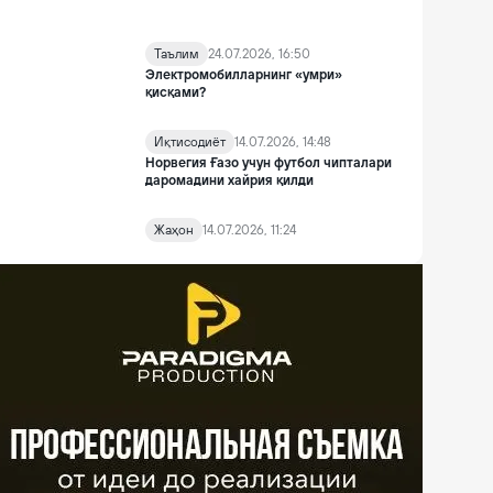
Таълим
24.07.2026, 16:50
Электромобилларнинг «умри»
қисқами?
Иқтисодиёт
14.07.2026, 14:48
Норвегия Ғазо учун футбол чипталари
даромадини хайрия қилди
Жаҳон
14.07.2026, 11:24