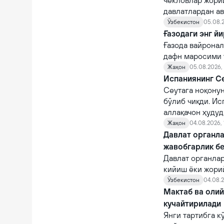
чекловлар жорий
давлатлардан а
Ўзбекистон
05.08.2
Ғазодаги энг й
Ғазода вайронал
дафн маросими ў
Жаҳон
05.08.2026,
Испаниянинг Се
Сеутага ноқону
бўлиб чиқди. Ис
аллақачон ҳудуд
Жаҳон
04.08.2026, 
Давлат органла
жавобгарлик б
Давлат органла
кийиш ёки жори
фуқароларни ча
Ўзбекистон
04.08.2
суиистеъмол қи
Мактаб ва оли
кучайтирилади
Янги тартибга к