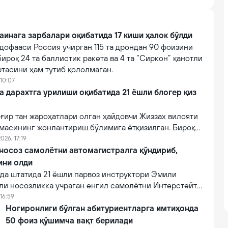
аинага зарбалари оқибатида 17 киши ҳалок бўлди
дофааси Россия учирган 115 та дрондан 90 фоизини
бироқ 24 та баллистик ракета ва 4 та “Сиркон” қанотли
тасини ҳам тутиб қололмаган.
 10:07
a дарахтга урилиши оқибатида 21 ёшли блогер қиз
ғир тан жароҳатлари олган ҳайдовчи Жиззах вилояти
масининг жонлантириш бўлимига ётқизилган. Бироқ
онидан кўрсатилган тиббий муолажаларга
026, 17:19
фот этган.
 носоз самолётни автомагистралга қўндириб,
ини олди
а штатида 21 ёшли парвоз инструктори Эмили
ли носозликка учраган енгил самолётни Интерстейт
алига муваффақиятли қўндириб, эҳтимолий йирик
16:59
ни олди.
Ногиронлиги бўлган абитуриентларга имтиҳонда
50 фоиз қўшимча вақт берилади