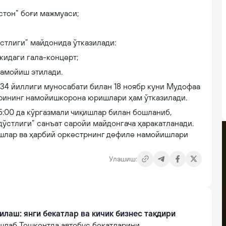
стон” боғи мажмуаси;
стлиги” майдонида ўтказилади:
идаги гала-концерт;
амойиш этилади.
 34 йиллиги муносабати билан 18 ноябр куни Мудофаа
арининг намойишкорона юришлари ҳам ўтказилади.
5:00 да кўргазмали чиқишлар билан бошланиб,
дўстлиги” санъат саройи майдонгача ҳаракатланади.
ишлар ва ҳарбий оркестрнинг дефиле намойишлари
Улашиш:
илаш: янги бекатлар ва кичик бизнес тақдири
шлаб Тошкентда автобус бекатларини