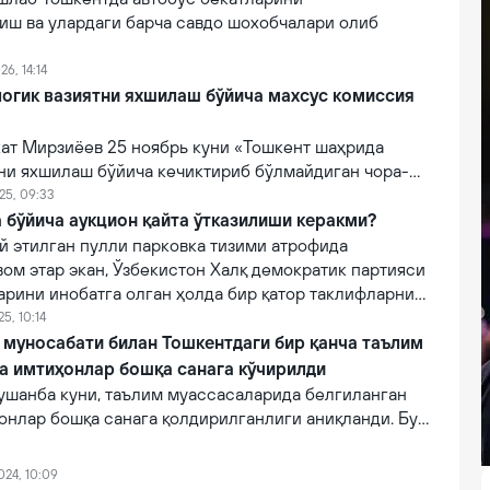
иш ва улардаги барча савдо шохобчалари олиб
26, 14:14
огик вазиятни яхшилаш бўйича махсус комиссия
ат Мирзиёев 25 ноябрь куни «Тошкент шаҳрида
тни яхшилаш бўйича кечиктириб бўлмайдиган чора-
исида»ги фармонни имзолади. Фармонга мувофиқ,
025, 09:33
огик ҳолатни яхшилашга қаратилган шошилинч чора-
 бўйича аукцион қайта ўтказилиши керакми?
алга ошириш бўйича махсус комиссия тузилди.
й этилган пулли парковка тизими атрофида
ом этар экан, Ўзбекистон Халқ демократик партияси
рини инобатга олган ҳолда бир қатор таклифларни
ъни, тарифларни белгилашда аҳолининг реал
25, 10:14
 ижтимоий эҳтиёжлари ҳисобга олиниши, йиғилаётган
муносабати билан Тошкентдаги бир қанча таълим
а сарфланиши ҳақида тўлиқ очиқ маълумот тақдим
а имтиҳонлар бошқа санага кўчирилди
душанба куни, таълим муассасаларида белгиланган
онлар бошқа санага қолдирилганлиги аниқланди. Буни
нинг бир қанча манбаалари тасдиқламоқда.
024, 10:09