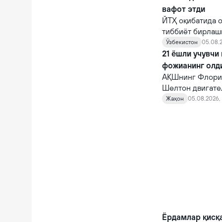
вафот этди
ЙТҲ оқибатида о
тиббиёт бирлаш
шифокорлар том
Ўзбекистон
05.08.2
қарамасдан, у ва
21 ёшли учувчи
фожианинг олд
АҚШнинг Флорид
Шелтон двигате
10 автомагистр
Жаҳон
05.08.2026, 
фожианинг олди
Ёрдамлар қисқ