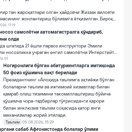
ғир тан жароҳатлари олган ҳайдовчи Жиззах вилояти
масининг жонлантириш бўлимига ётқизилган. Бироқ
онидан кўрсатилган тиббий муолажаларга
026, 17:19
фот этган.
 носоз самолётни автомагистралга қўндириб,
ини олди
а штатида 21 ёшли парвоз инструктори Эмили
ли носозликка учраган енгил самолётни Интерстейт
алига муваффақиятли қўндириб, эҳтимолий йирик
16:59
ни олди.
Ногиронлиги бўлган абитуриентларга имтиҳонда
50 фоиз қўшимча вақт берилади
Президентнинг «Алоҳида таълимга эҳтиёжи бўлган
болаларни таълим ва ижтимоий хизматлар билан
қамраб олиш тизимини такомиллаштириш бўйича
қўшимча чора-тадбирлар тўғрисида»ги қарори
билан инклюзив таълим соҳасида қатор янги
механизмлар жорий этилади.
Таълим
05.08.2026, 15:29
аргани сабаб Афғонистонда болалар ўлими