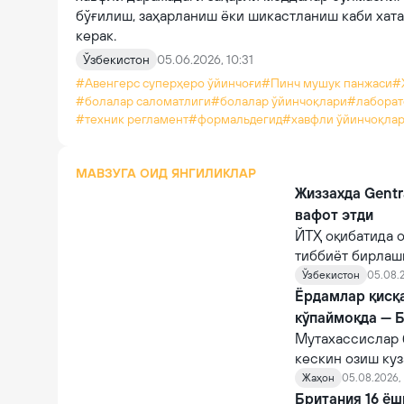
бўғилиш, заҳарланиш ёки шикастланиш каби хат
керак.
Ўзбекистон
05.06.2026, 10:31
#Авенгерс суперҳеро ўйинчоғи
#Пинч мушук панжаси
#
#болалар саломатлиги
#болалар ўйинчоқлари
#лаборат
#техник регламент
#формальдегид
#хавфли ўйинчоқла
МАВЗУГА ОИД ЯНГИЛИКЛАР
Жиззахда Gentr
вафот этди
ЙТҲ оқибатида о
тиббиёт бирлаш
шифокорлар том
Ўзбекистон
05.08.2
қарамасдан, у ва
Ёрдамлар қисқ
кўпаймоқда — 
Мутахассислар 
кескин озиш куз
Жаҳон
05.08.2026, 
Британия 16 ёш