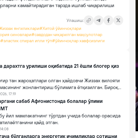
арларни камайтирадиган тарзда ишлаб чиқарилиши
Улашиш:
Жиззах янгиликлари
#Хитой ўйинчоқлари
ория синовлари
#савдодан чиқарилган маҳсулотлар
р
#эластик спирал ипли тўп
#ўйинчоқлар хавфсизлиги
a дарахтга урилиши оқибатида 21 ёшли блогер қиз
ғир тан жароҳатлари олган ҳайдовчи Жиззах вилояти
масининг жонлантириш бўлимига ётқизилган. Бироқ
онидан кўрсатилган тиббий муолажаларга
026, 17:19
фот этган.
аргани сабаб Афғонистонда болалар ўлими
БМТ
бу йил мамлакатнинг тўртдан учида болалар орасида
атилаётганини қайд этган.
14:08
гача бўлганларга энергетик ичимликлар сотишни