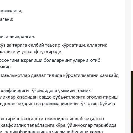
амсизлиги;
агани;
иги аниқланган.
ўз ва терига салбий таъсир кўрсатиши, аллергик
атлиги учун хавф туғдиради.
осонгина ажралиши болаларнинг уларни ютиб
умкин.
 маълумотлар давлат тилида кўрсатилмагани ҳам қайд
 хавфсизлиги тўғрисидаги умумий техник
иликлар юзасидан савдо субъектларига огоҳлантириш
вдодан чиқариш ва реализациясини тўхтатиш бўйича
лаштириш ташкилоти томонидан ишлаб чиқилган
хавфсизлик талабларига кўра, ўйинчоқлар таркибида
и, оддий фойдаланишга чидамли бўлиши ҳамда