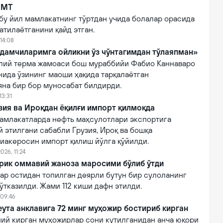
БМТ
бу йил мамлакатнинг тўртдан учида болалар орасида
атилаётганини қайд этган.
14:08
дамчиларимга ойликни ўз чўнтагимдан тўлаяпман»
лий терма жамоаси бош мураббийи Фабио Каннаваро
нида ўзининг маоши ҳақида тарқалаётган
яна бир бор муносабат билдирди.
13:31
зия ва Ироқдан ёқилғи импорт қилмоқда
амлакатларда нефть маҳсулотлари экспортига
 этилгани сабабли Грузия, Ироқ ва бошқа
виакеросин импорт қилиш йўлга қўйилди.
026, 11:24
ирик оммавий жаноза маросими бўлиб ўтди
ар остидан топилган деярли бутун бир сулоланинг
тказилди. Жами 112 киши дафн этилди.
 09:46
ута анклавига 72 минг муҳожир бостириб кирган
ний кирган муҳожирлар сони кутилганидан анча юқори