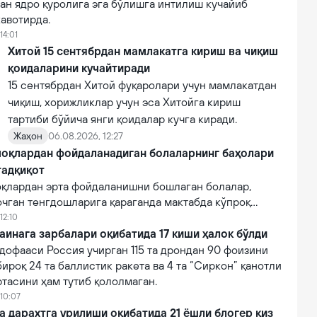
ан ядро қуролига эга бўлишга интилиш кучайиб
авотирда.
14:01
Хитой 15 сентябрдан мамлакатга кириш ва чиқиш
қоидаларини кучайтиради
15 сентябрдан Хитой фуқаролари учун мамлакатдан
чиқиш, хорижликлар учун эса Хитойга кириш
тартиби бўйича янги қоидалар кучга киради.
Жаҳон
06.08.2026, 12:27
оқлардан фойдаланадиган болаларнинг баҳолари
тадқиқот
қлардан эрта фойдаланишни бошлаган болалар,
очган тенгдошларига қараганда мактабда кўпроқ
12:10
аинага зарбалари оқибатида 17 киши ҳалок бўлди
дофааси Россия учирган 115 та дрондан 90 фоизини
бироқ 24 та баллистик ракета ва 4 та “Сиркон” қанотли
тасини ҳам тутиб қололмаган.
 10:07
a дарахтга урилиши оқибатида 21 ёшли блогер қиз