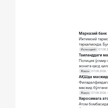
Марказий банк 
Ижтимоий тармо
тарқалмоқда. Бу
Иқтисодиёт
07.08.2
Таиланддаги ма
Полиция ўсмир 
жонига қасд қи
Жаҳон
07.08.2026, 
АҚШда масжидга
Филаделфиядаги
масжид бўлгани
Жаҳон
07.08.2026,
Хиросимага ато
Атом бомбасида