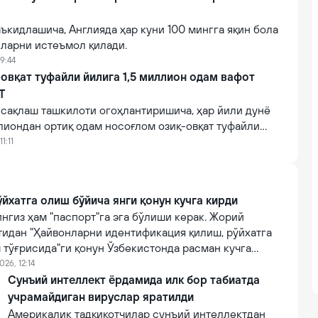
ъкидлашича, Англияда ҳар куни 100 мингга яқин бола
ларни истеъмол қилади.
09:44
овқат туфайли йилига 1,5 миллион одам вафот
Т
 сақлаш ташкилоти огоҳлантиришича, ҳар йили дунё
лиондан ортиқ одам носоғлом озиқ-овқат туфайли
 миллион киши нобуд бўлмоқда.
1:11
йхатга олиш бўйича янги қонун кучга кирди
нгиз ҳам "паспорт"га эга бўлиши керак. Жорий
тидан "Ҳайвонларни идентификация қилиш, рўйхатга
 тўғрисида"ги қонун Ўзбекистонда расман кучга
026, 12:14
Сунъий интеллект ёрдамида илк бор табиатда
учрамайдиган вируслар яратилди
Америкалик тадқиқотчилар сунъий интеллектдан