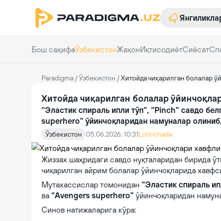
Янгиликла
Бош саҳифа
Ўзбекистон
Жаҳон
Иқтисодиёт
Сиёсат
Сп
Paradigma
/
Ўзбекистон
/
Хитойда чиқарилган болалар ў
Хитойда чиқарилган болалар ўйинчоқла
“Эластик спираль ипли тўп”, “Pinch” савдо бе
superhero” ўйинчоқларидан намуналар олиниб
Ўзбекистон
05.06.2026, 10:31
Lotinchada
Жиззах шаҳридаги савдо нуқталаридан бирида ў
чиқарилган айрим болалар ўйинчоқларида хавф
Мутахассислар томонидан
“Эластик спираль ипл
ва
“Avengers superhero”
ўйинчоқларидан намуна
Синов натижаларига кўра: