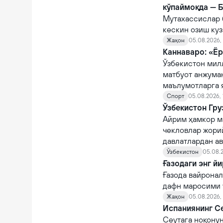
кўпаймоқда — 
Мутахассислар 
кескин озиш куз
Жаҳон
05.08.2026, 
Каннаваро: «Ёр
Ўзбекистон мил
матбуот анжума
маълумотларга 
Спорт
05.08.2026, 
Ўзбекистон Гру
Айрим ҳамкор м
чекловлар жорий
давлатлардан а
Ўзбекистон
05.08.2
Ғазодаги энг й
Ғазода вайронал
дафн маросими ў
Жаҳон
05.08.2026,
Испаниянинг Се
Сеутага ноқону