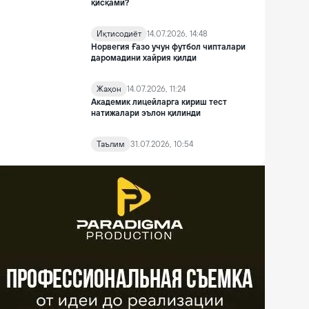
қисқами?
Иқтисодиёт
14.07.2026, 14:48
Норвегия Ғазо учун футбол чипталари
даромадини хайрия қилди
Жаҳон
14.07.2026, 11:24
Академик лицейларга кириш тест
натижалари эълон қилинди
Таълим
31.07.2026, 10:54