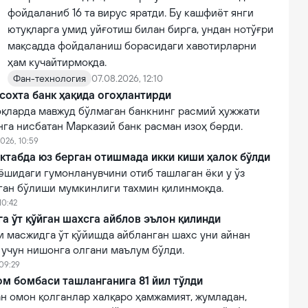
фойдаланиб 16 та вирус яратди. Бу кашфиёт янги
ютуқларга умид уйғотиш билан бирга, ундан нотўғри
мақсадда фойдаланиш борасидаги хавотирларни
ҳам кучайтирмоқда.
Фан-технология
07.08.2026, 12:10
сохта банк ҳақида огоҳлантирди
қларда мавжуд бўлмаган банкнинг расмий ҳужжати
нга нисбатан Марказий банк расман изоҳ берди.
026, 10:59
ктабда юз берган отишмада икки киши ҳалок бўлди
ёшидаги гумонланувчини отиб ташлаган ёки у ўз
лган бўлиши мумкинлиги тахмин қилинмоқда.
10:42
 ўт қўйган шахсга айблов эълон қилинди
 масжидга ўт қўйишда айбланган шахс уни айнан
 учун нишонга олгани маълум бўлди.
 09:29
м бомбаси ташланганига 81 йил тўлди
н омон қолганлар халқаро ҳамжамият, жумладан,