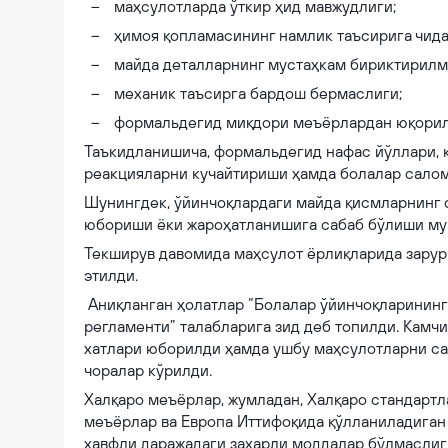
маҳсулотларда ўткир ҳид мавжудлиги;
ҳимоя қопламасининг намлик таъсирига чид
майда деталларнинг мустаҳкам бириктирилм
механик таъсирга бардош бермаслиги;
формальдегид миқдори меъёрлардан юқорил
Таъкидланишича, формальдегид нафас йўллари, к
реакцияларни кучайтириши ҳамда болалар салом
Шунингдек, ўйинчоқлардаги майда қисмларнинг 
юбориши ёки жароҳатланишига сабаб бўлиши м
Текширув давомида маҳсулот ёрлиқларида зарур
этилди.
Аниқланган ҳолатлар “Болалар ўйинчоқларининг
регламенти” талабларига зид деб топилди. Камч
хатлари юборилди ҳамда ушбу маҳсулотларни са
чоралар кўрилди.
Халқаро меъёрлар, жумладан, Халқаро стандарт
меъёрлар ва Европа Иттифоқида қўлланиладиган 
хавфли даражадаги заҳарли моддалар бўлмаслиг