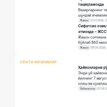
тақиқламоқда
Вазирларнинг та
шундай ичимлик
Жаҳон
17.07.2026, 
Сифатсиз озиқ-
этмоқда – ЖСС
Жаҳон соғлиқни
бўйлаб 860 мил
касалланиб, 1,5
Жаҳон
08.06.2026, 1
СЎНГГИ ЯНГИЛИКЛАР
Ҳайвонларни рў
Энди уй ҳайвони
йилнинг 7 авгус
олиш ва кузатиш
кирди.
Ўзбекистон
07.08.2