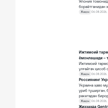
Япония томонид
бораётганидан х
Жаҳон
06.08.2026, 
Ижтимоий тарм
ёмонлашади – 
Ижтимоий тармо
улғайгач ҳисоб 
қийналишади.
Жаҳон
06.08.2026, 
Россиянинг Укр
Украина ҳаво му
уриб туширган, 
ракетадан бирор
Жаҳон
06.08.2026,
Жиззахда Gentr