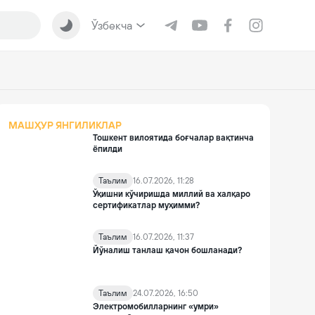
Ўзбекча
МАШҲУР ЯНГИЛИКЛАР
Тошкент вилоятида боғчалар вақтинча
ёпилди
Таълим
16.07.2026, 11:28
Ўқишни кўчиришда миллий ва халқаро
сертификатлар муҳимми?
Таълим
16.07.2026, 11:37
Йўналиш танлаш қачон бошланади?
Таълим
24.07.2026, 16:50
Электромобилларнинг «умри»