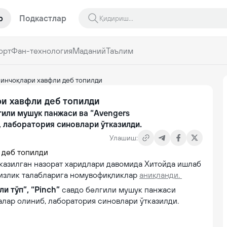
р
Подкастлар
орт
Фан-технология
Маданий
Таълим
йинчоқлари хавфли деб топилди
ри хавфли деб топилди
лгили мушук панжаси ва “Avengers
, лаборатория синовлари ўтказилди.
Улашиш:
тказилган назорат харидлари давомида Хитойда ишлаб
сизлик талабларига номувофиқликлар
аниқланди.
и тўп”, “Pinch”
савдо белгили мушук панжаси
лар олиниб, лаборатория синовлари ўтказилди.