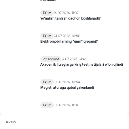
muhimmi?
Ta'lim
16.07.2026, 11:37
Yo’nalish tanlash qachon boshlanadi?
Ta'lim
24.07.2026, 16:50
Elektromobillarning "umri" qisqami?
Iqtisodiyot
14.07.2026, 14:48
Akademik litseylarga kiriş test natijalari e'lon qilindi
Ta'lim
31.07.2026, 10:54
Magistraturaga qabul yakunlandi
Ta'lim
31.07.2026, 11:31
ARXIV