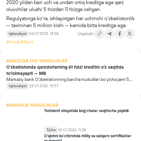
2020 yildan beri uch va undan ortiq kreditga ega qarz
oluvchilar ulushi 5 foizdan 11 foizga oshgan.
Regulyatorga koʻra, ishlayotgan har uchinchi oʻzbekistonlik
— taxminan 5 million kishi — kamida bitta kreditga ega.
Ulashish:
Iqtisodiyot
04.07.2025, 14:58
#kredit
#Bank
MAVZUGA OID YANGILIKLAR
O‘zbekistonda qarzdorlarning 61 foizi kreditni o‘z vaqtida
to‘lolmayapti — MB
Markaziy bank O‘zbekistonning barcha hududlari bo‘yicha jami 5,8
ming respondent ishtirokida aholi qarz yuki darajasini aniqlash
Iqtisodiyot
23.07.2026, 10:57
bo‘yicha so‘rovnoma o‘tkazdi.
MASHHUR YANGILIKLAR
Toshkent viloyatida bog‘chalar vaqtincha yopildi
Ta'lim
16.07.2026, 11:28
O‘qishni ko‘chirishda milliy va xalqaro sertifikatlar