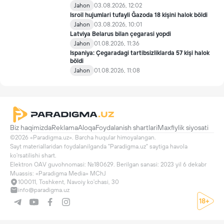
Jahon
03.08.2026, 12:02
Isroil hujumlari tufayli Ğazoda 18 kişini halok böldi
Jahon
03.08.2026, 10:01
Latviya Belarus bilan çegarasi yopdi
Jahon
01.08.2026, 11:36
Ispaniya: Çegaradagi tartibsizliklarda 57 kişi halok
böldi
Jahon
01.08.2026, 11:08
Biz haqimizda
Reklama
Aloqa
Foydalanish shartlari
Maxfiylik siyosati
©2026 «Paradigma.uz». Barcha huqular himoyalangan.

Sayt materiallaridan foydalanilganda "Paradigma.uz" saytiga havola 
ko'rsatilishi shart.

Elektron OAV guvohnomasi: №180629. Berilgan sanasi: 2023 yil 6 dekabr

Muassis: «Paradigma Media» MChJ
100011, Toshkent, Navoiy ko'chasi, 30
info@paradigma.uz