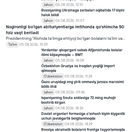
Jahon
06.08.2026, 12:10
Rossiyaning Ukrainaga zarbalari oqibatida 17 kişini
halok böldi
Jahon
06.08.2026, 10:07
Nogironligi bo‘lgan abituriyentlarga imtihonda qo‘shimcha 50
foiz vaqt beriladi
Prezidentning "Alohida ta’limga ehtiyoji bo‘lgan bolalarni ta’lim va
ijtimoiy xizmatlar bilan qamrab olish tizimini takomillashtirish
Ta'lim
05.08.2026, 15:29
bo‘yicha qo‘shimcha chora-tadbirlar to‘g‘risida"gi qarori bilan
Yordamlar qisqargani sabab Afğonistonda bolalar
inklyuziv ta’lim sohasida qator yangi mexanizmlar joriy etilmoqda.
ölimi köpaymoqda — BMT
Jahon
05.08.2026, 14:08
Özbekiston Gruziya va Iroqdan yoqilği import
qilmoqda
Oʻzbekiston
05.08.2026, 11:24
Ğazo uruşidagi eng yirik ommaviy janoza marosimi
bölib ötdi
Jahon
05.08.2026, 09:46
Ispaniyaning Seuta anklaviga 72 ming muhojir
bostirib kirgan
Jahon
04.08.2026, 18:26
Davlat organlari formasiga o‘xshash kiyim kiyganlik
uchun javobgarlik belgilanmoqda
Oʻzbekiston
04.08.2026, 14:29
Rossiya ukrainalik bolalarni frontga tayyorlamoqda