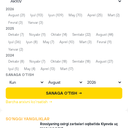
2026
Avgust (21)
Iyul (113)
Iyun (109)
May (70)
Aprel (25)
Mart (2)
Fevral (3)
Yanvar (3)
2025
Dekabr (7)
Noyabr (11)
Oktabr (14)
Sentabr (22)
Avgust (44)
Iyul (36)
Iyun (8)
May (7)
Aprel (10)
Mart (3)
Fevral (11)
Yanvar (2)
2024
Dekabr (8)
Noyabr (7)
Oktabr (18)
Sentabr (18)
Avgust (27)
Iyul (5)
May (4)
Aprel (13)
Mart (17)
SANAGA O'TISH
SANAGA O'TISH →
Barcha arxivni ko'rsatish →
SO'NGGI YANGILIKLAR
Rossiyaning oxirgi zarbalari oqibatida Kiyevda uç