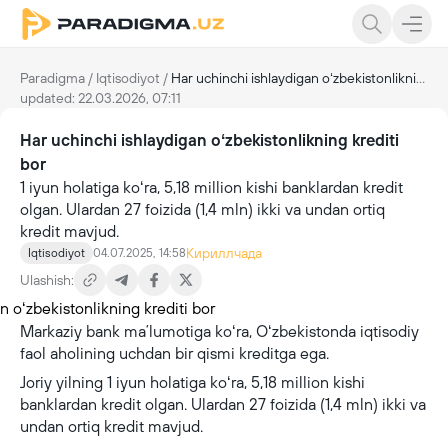
Paradigma
/
Iqtisodiyot
/
Har uchinchi ishlaydigan oʻzbekistonlikning krediti bor
updated: 22.03.2026, 07:11
Har uchinchi ishlaydigan oʻzbekistonlikning krediti
bor
1 iyun holatiga koʻra, 5,18 million kishi banklardan kredit
olgan. Ulardan 27 foizida (1,4 mln) ikki va undan ortiq
kredit mavjud.
Кириллчада
Iqtisodiyot
04.07.2025, 14:58
Ulashish:
Markaziy bank maʼlumotiga koʻra, Oʻzbekistonda iqtisodiy
faol aholining uchdan bir qismi kreditga ega.
Joriy yilning 1 iyun holatiga koʻra, 5,18 million kishi
banklardan kredit olgan. Ulardan 27 foizida (1,4 mln) ikki va
undan ortiq kredit mavjud.