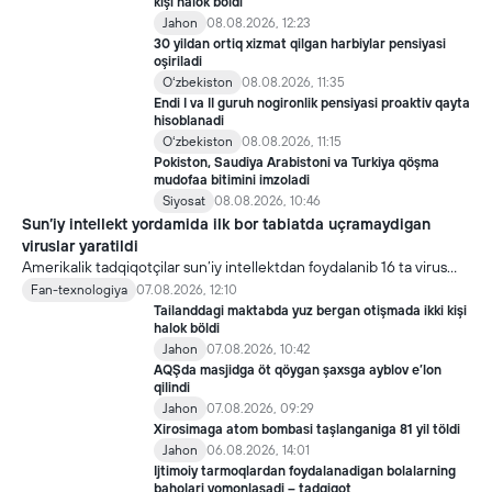
kişi halok böldi
Jahon
08.08.2026, 12:23
30 yildan ortiq xizmat qilgan harbiylar pensiyasi
oşiriladi
Oʻzbekiston
08.08.2026, 11:35
Endi I va II guruh nogironlik pensiyasi proaktiv qayta
hisoblanadi
Oʻzbekiston
08.08.2026, 11:15
Pokiston, Saudiya Arabistoni va Turkiya qöşma
mudofaa bitimini imzoladi
Siyosat
08.08.2026, 10:46
Sun’iy intellekt yordamida ilk bor tabiatda uçramaydigan
viruslar yaratildi
Amerikalik tadqiqotçilar sun’iy intellektdan foydalanib 16 ta virus
yaratdi. Bu kaşfiyot yangi yutuqlarga umid uyğotiş bilan birga,
Fan-texnologiya
07.08.2026, 12:10
undan notöğri maqsadda foydalaniliş borasidagi xavotirlarni ham
Tailanddagi maktabda yuz bergan otişmada ikki kişi
kuçaytirmoqda.
halok böldi
Jahon
07.08.2026, 10:42
AQŞda masjidga öt qöygan şaxsga ayblov e’lon
qilindi
Jahon
07.08.2026, 09:29
Xirosimaga atom bombasi taşlanganiga 81 yil töldi
Jahon
06.08.2026, 14:01
Ijtimoiy tarmoqlardan foydalanadigan bolalarning
baholari yomonlaşadi – tadqiqot