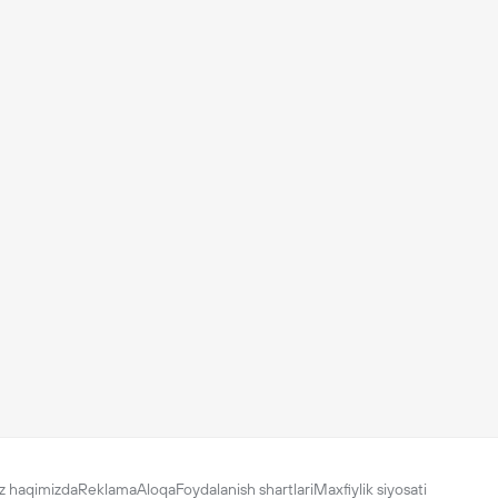
z haqimizda
Reklama
Aloqa
Foydalanish shartlari
Maxfiylik siyosati