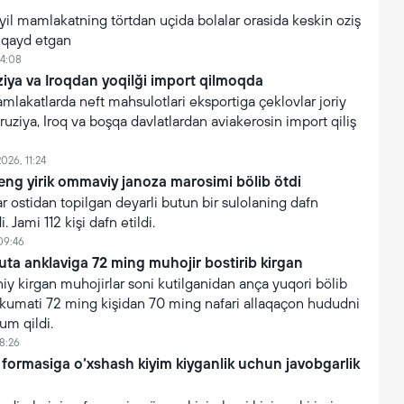
yil mamlakatning törtdan uçida bolalar orasida keskin oziş
i qayd etgan
14:08
iya va Iroqdan yoqilği import qilmoqda
akatlarda neft mahsulotlari eksportiga çeklovlar joriy
ruziya, Iroq va boşqa davlatlardan aviakerosin import qiliş
026, 11:24
eng yirik ommaviy janoza marosimi bölib ötdi
 ostidan topilgan deyarli butun bir sulolaning dafn
. Jami 112 kişi dafn etildi.
09:46
uta anklaviga 72 ming muhojir bostirib kirgan
y kirgan muhojirlar soni kutilganidan ança yuqori bölib
hukumati 72 ming kişidan 70 ming nafari allaqaçon hududni
um qildi.
8:26
 formasiga o‘xshash kiyim kiyganlik uchun javobgarlik