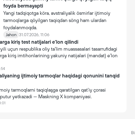
foyda bermayapti
Yangi tadqiqotga köra, avstraliyalik ösmirlar ijtimoiy
tarmoqlarga qöyilgan taqiqdan söng ham ulardan
foydalanmoqda.
Jahon
31.07.2026, 11:06
rga kiriş test natijalari e'lon qilindi
li uçun respublika oliy ta'lim muassasalari tasarrufidagi
rga kiriş imtihonlarining yakuniy natijalari (mandat) e'lon
:54
raliyaning ijtimoiy tarmoqlar haqidagi qonunini tanqid
imoiy tarmoqlarni taqiqlaşga qaratilgan qat’iy çorasi
putur yetkazadi — Maskning X kompaniyasi.
3:01
Bi