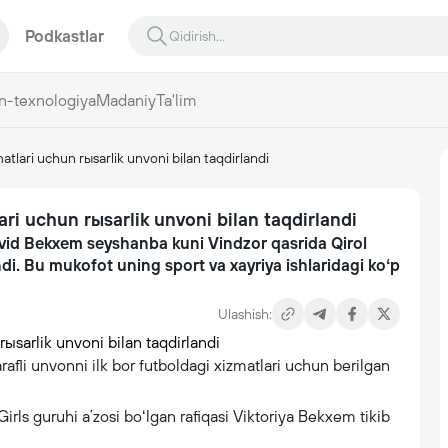
Podkastlar
n-texnologiya
Madaniy
Ta'lim
tlari uchun rыsarlik unvoni bilan taqdirlandi
ri uchun rыsarlik unvoni bilan taqdirlandi
Devid Bekxem seyshanba kuni Vindzor qasrida Qirol
di. Bu mukofot uning sport va xayriya ishlaridagi koʻp
Ulashish:
afli unvonni ilk bor futboldagi xizmatlari uchun berilgan
s guruhi aʼzosi boʻlgan rafiqasi Viktoriya Bekxem tikib