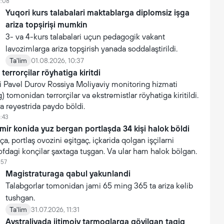
1:08
Yuqori kurs talabalari maktablarga diplomsiz işga
ariza topşirişi mumkin
3- va 4-kurs talabalari uçun pedagogik vakant
lavozimlarga ariza topşirish yanada soddalaştirildi.
Ta'lim
01.08.2026, 10:37
terrorçilar röyhatiga kiritdi
i Pavel Durov Rossiya Moliyaviy monitoring hizmati
 tomonidan terrorçilar va ekstremistlar röyhatiga kiritildi.
ra reyestrida paydo böldi.
6:43
mir konida yuz bergan portlaşda 34 kişi halok böldi
a, portlaş ovozini eşitgaç, içkarida qolgan işçilarni
ofdagi konçilar şaxtaga tuşgan. Va ular ham halok bölgan.
:57
Magistraturaga qabul yakunlandi
Talabgorlar tomonidan jami 65 ming 365 ta ariza kelib
tushgan.
Ta'lim
31.07.2026, 11:31
Avstraliyada ijtimoiy tarmoqlarga qöyilgan taqiq