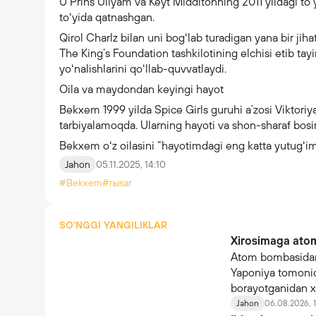
U Prins Uilyam va Keyt Middltonning 2011 yildagi to
toʻyida qatnashgan.
Qirol Charlz bilan uni bogʻlab turadigan yana bir ji
The King’s Foundation tashkilotining elchisi etib tayi
yoʻnalishlarini qoʻllab-quvvatlaydi.
Oila va maydondan keyingi hayot
Bekxem 1999 yilda Spice Girls guruhi aʼzosi Viktoriy
tarbiyalamoqda. Ularning hayoti va shon-sharaf bosimi
Bekxem oʻz oilasini “hayotimdagi eng katta yutugʻim
Jahon
05.11.2025, 14:10
#Bekxem
#rыsar
SO'NGGI YANGILIKLAR
Xirosimaga atom
Atom bombasidan
Yaponiya tomonida
borayotganidan x
Jahon
06.08.2026, 1