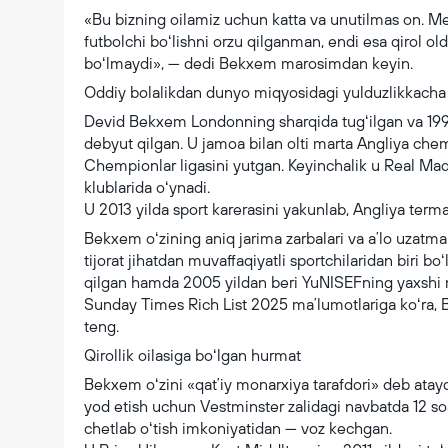
«Bu bizning oilamiz uchun katta va unutilmas on. 
futbolchi boʻlishni orzu qilganman, endi esa qirol o
boʻlmaydi», — dedi Bekxem marosimdan keyin.
Oddiy bolalikdan dunyo miqyosidagi yulduzlikkacha
Devid Bekxem Londonning sharqida tugʻilgan va 199
debyut qilgan. U jamoa bilan olti marta Angliya chem
Chempionlar ligasini yutgan. Keyinchalik u Real Mad
klublarida oʻynadi.
U 2013 yilda sport karerasini yakunlab, Angliya termas
Bekxem oʻzining aniq jarima zarbalari va aʼlo uzatmala
tijorat jihatdan muvaffaqiyatli sportchilaridan biri 
qilgan hamda 2005 yildan beri YuNISEFning yaxshi ni
Sunday Times Rich List 2025 maʼlumotlariga koʻra, 
teng.
Qirollik oilasiga boʻlgan hurmat
Bekxem oʻzini «qatʼiy monarxiya tarafdori» deb ataydi
yod etish uchun Vestminster zalidagi navbatda 12 soa
chetlab oʻtish imkoniyatidan — voz kechgan.