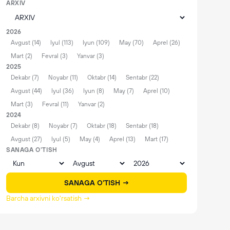
ARXIV
2026
Avgust (14)
Iyul (113)
Iyun (109)
May (70)
Aprel (26)
Mart (2)
Fevral (3)
Yanvar (3)
2025
Dekabr (7)
Noyabr (11)
Oktabr (14)
Sentabr (22)
Avgust (44)
Iyul (36)
Iyun (8)
May (7)
Aprel (10)
Mart (3)
Fevral (11)
Yanvar (2)
2024
Dekabr (8)
Noyabr (7)
Oktabr (18)
Sentabr (18)
Avgust (27)
Iyul (5)
May (4)
Aprel (13)
Mart (17)
SANAGA O'TISH
SANAGA O'TISH →
Barcha arxivni ko'rsatish →