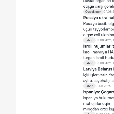
Davlat organlari 
etişga qarşi çoral
organlari nomidan 
Oʻzbekiston
04.08.2
Rossiya ukraina
Rossiya bosib olg
uçun tayyorlamoq
olgan asli ukraina
çaqiriladi.
Jahon
03.08.2026, 
Isroil hujumlari 
Isroil rasmiysi H
turgan Isroil hudud
Jahon
03.08.2026, 
Latviya Belarus 
Içki işlar vaziri
aytib, sayohatçil
Jahon
01.08.2026, 1
Ispaniya: Çegara
Ispaniya hukumati
muhojirlar oqimin
mingdan ortiq kişi