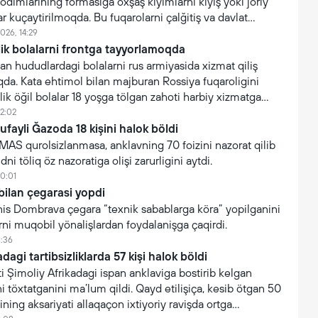
xodimlarining formasiga öxşaş kiyimlarni kiyiş yoki joriy
ar kuçaytirilmoqda. Bu fuqarolarni çalğitiş va davlat
işonçning suiiste’mol qilinişini oldini olişga qaratilgan.
026, 14:29
lik bolalarni frontga tayyorlamoqda
an hududlardagi bolalarni rus armiyasida xizmat qiliş
da. Kata ehtimol bilan majburan Rossiya fuqaroligini
lik öğil bolalar 18 yoşga tölgan zahoti harbiy xizmatga
12:02
tufayli Ğazoda 18 kişini halok böldi
AMAS qurolsizlanmasa, anklavning 70 foizini nazorat qilib
ni töliq öz nazoratiga olişi zarurligini aytdi.
10:01
bilan çegarasi yopdi
 Yanis Dombrava çegara “texnik sabablarga köra” yopilganini
arni muqobil yönalişlardan foydalanişga çaqirdi.
1:36
dagi tartibsizliklarda 57 kişi halok böldi
 Şimoliy Afrikadagi ispan anklaviga bostirib kelgan
i töxtatganini ma’lum qildi. Qayd etilişiça, kesib ötgan 50
ning aksariyati allaqaçon ixtiyoriy ravişda ortga