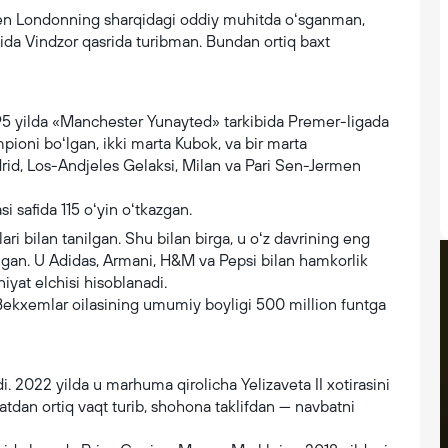
Men Londonning sharqidagi oddiy muhitda oʻsganman,
ldida Vindzor qasrida turibman. Bundan ortiq baxt
5 yilda «Manchester Yunayted» tarkibida Premer-ligada
pioni boʻlgan, ikki marta Kubok, va bir marta
rid, Los-Andjeles Gelaksi, Milan va Pari Sen-Jermen
i safida 115 oʻyin oʻtkazgan.
ri bilan tanilgan. Shu bilan birga, u oʻz davrining eng
boʻlgan. U Adidas, Armani, H&M va Pepsi bilan hamkorlik
yat elchisi hisoblanadi.
Bekxemlar oilasining umumiy boyligi 500 million funtga
. 2022 yilda u marhuma qirolicha Yelizaveta II xotirasini
tdan ortiq vaqt turib, shohona taklifdan — navbatni