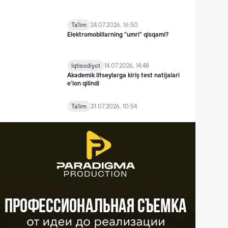
Ta'lim
24.07.2026, 16:50
Elektromobillarning "umri" qisqami?
Iqtisodiyot
14.07.2026, 14:48
Akademik litseylarga kiriş test natijalari
e'lon qilindi
Ta'lim
31.07.2026, 10:54