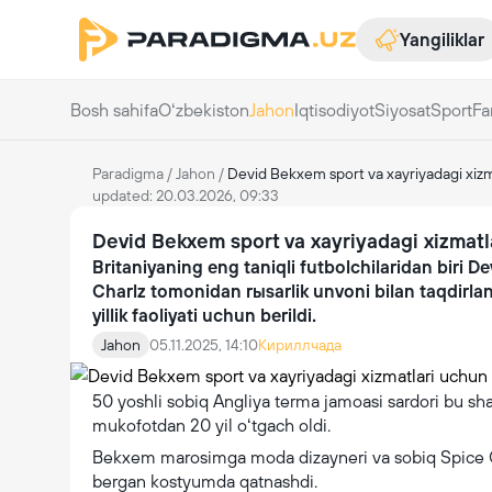
Yangiliklar
Bosh sahifa
Oʻzbekiston
Jahon
Iqtisodiyot
Siyosat
Sport
Fa
Paradigma
/
Jahon
/
Devid Bekxem sport va xayriyadagi xizma
updated: 20.03.2026, 09:33
Devid Bekxem sport va xayriyadagi xizmatla
Britaniyaning eng taniqli futbolchilaridan biri 
Charlz tomonidan rыsarlik unvoni bilan taqdirlan
yillik faoliyati uchun berildi.
Jahon
05.11.2025, 14:10
Кириллчада
50 yoshli sobiq Angliya terma jamoasi sardori bu shar
mukofotdan 20 yil oʻtgach oldi.
Bekxem marosimga moda dizayneri va sobiq Spice Girl
bergan kostyumda qatnashdi.