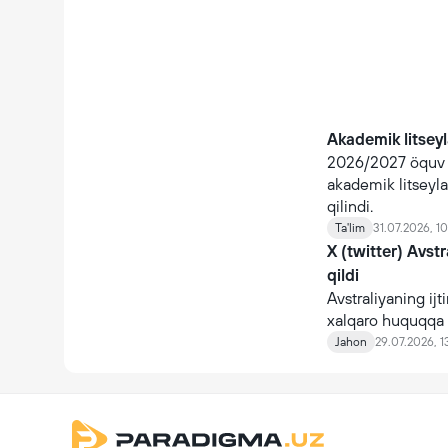
Akademik litseyla
2026/2027 öquv yi
akademik litseyla
qilindi.
Ta'lim
31.07.2026, 10
X (twitter) Avst
qildi
Avstraliyaning ijt
xalqaro huquqqa 
Jahon
29.07.2026, 1