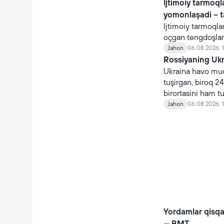
Ijtimoiy tarmoq
yomonlaşadi – 
Ijtimoiy tarmoqla
oçgan tengdoşlar
Jahon
06.08.2026, 1
Rossiyaning Ukra
Ukraina havo mudo
tuşirgan, biroq 24
birortasini ham t
Jahon
06.08.2026, 
Yordamlar qisq
— BMT