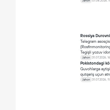
qaytmoqda.
Jahon
01.08.2026, 1
Rossiya Durovni 
Telegram asosçis
(Rosfinmonitoring)
Tegişli yozuv ido
Jahon
31.07.2026, 1
Pokistondagi kö
Guvohlarga aytişiç
qutqariş uçun atr
Jahon
31.07.2026, 11