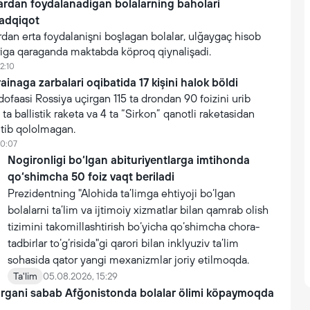
lardan foydalanadigan bolalarning baholari
tadqiqot
rdan erta foydalanişni boşlagan bolalar, ulğaygaç hisob
iga qaraganda maktabda köproq qiynalişadi.
2:10
inaga zarbalari oqibatida 17 kişini halok böldi
faasi Rossiya uçirgan 115 ta drondan 90 foizini urib
 ta ballistik raketa va 4 ta “Sirkon” qanotli raketasidan
utib qololmagan.
10:07
Nogironligi bo‘lgan abituriyentlarga imtihonda
qo‘shimcha 50 foiz vaqt beriladi
Prezidentning "Alohida ta’limga ehtiyoji bo‘lgan
bolalarni ta’lim va ijtimoiy xizmatlar bilan qamrab olish
tizimini takomillashtirish bo‘yicha qo‘shimcha chora-
tadbirlar to‘g‘risida"gi qarori bilan inklyuziv ta’lim
sohasida qator yangi mexanizmlar joriy etilmoqda.
Ta'lim
05.08.2026, 15:29
argani sabab Afğonistonda bolalar ölimi köpaymoqda