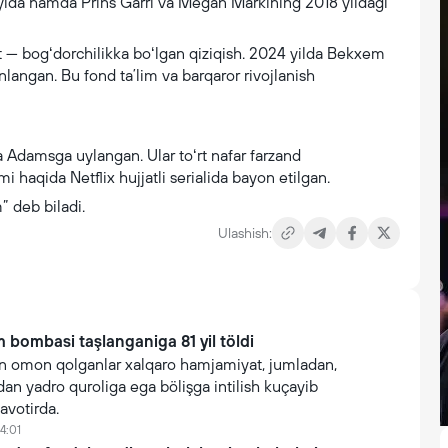
ʻyida hamda Prins Garri va Megan Marklning 2018 yildagi
hat — bogʻdorchilikka boʻlgan qiziqish. 2024 yilda Bekxem
nlangan. Bu fond taʼlim va barqaror rivojlanish
a Adamsga uylangan. Ular toʻrt nafar farzand
 haqida Netflix hujjatli serialida bayon etilgan.
” deb biladi.
Ulashish:
 bombasi taşlanganiga 81 yil töldi
 omon qolganlar xalqaro hamjamiyat, jumladan,
n yadro quroliga ega bölişga intilish kuçayib
avotirda.
4:01