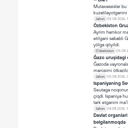
Mutaxassislar bu 
kuzatilayotganin
Jahon
05.08.2026, 
Özbekiston Gruz
Ayrim hamkor maml
etilgani sababli G
yölga qöyildi.
Oʻzbekiston
05.08.2
Ğazo uruşidagi 
Ğazoda vayronalar
marosimi ötkazildi
Jahon
05.08.2026, 
Ispaniyaning Se
Seutaga noqonuni
çiqdi. Ispaniya 
tark etganini ma’l
Jahon
04.08.2026, 1
Davlat organlari
belgilanmoqda