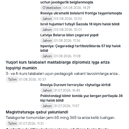
uchun javobgarlik belgilanmoqda
Oʻzbekiston
04.08.2026, 14:29
Rossiya ukrainalik bolalarni frontga tayyorlamoqda
Jahon
03.08.2026, 12:02
Isroil hujumlari tufayli Ğazoda 18 kişini halok böldi
Jahon
03.08.2026, 10:01
Latviya Belarus bilan çegarasi yopdi
Jahon
01.08.2026, 11:36
Ispaniya: Çegaradagi tartibsizliklarda 57 kişi halok
böldi
Jahon
01.08.2026, 11:08
Yuqori kurs talabalari maktablarga diplomsiz işga ariza
topşirişi mumkin
3- va 4-kurs talabalari uçun pedagogik vakant lavozimlarga ariza
topşirish yanada soddalaştirildi.
Ta'lim
01.08.2026, 10:37
Rossiya Durovni terrorçilar röyhatiga kiritdi
Jahon
31.07.2026, 16:43
Pokistondagi kömir konida yuz bergan portlaşda 34
kişi halok böldi
Jahon
31.07.2026, 11:57
Magistraturaga qabul yakunlandi
Talabgorlar tomonidan jami 65 ming 365 ta ariza kelib tushgan.
Ta'lim
31.07.2026, 11:31