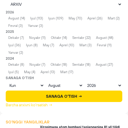
2026
Avgust (14)
Iyul (113)
Iyun (109)
May (70)
Aprel (26)
Mart (2)
Fevral (3)
Yanvar (3)
2025
Dekabr (7)
Noyabr (11)
Oktabr (14)
Sentabr (22)
Avgust (44)
Iyul (36)
Iyun (8)
May (7)
Aprel (10)
Mart (3)
Fevral (11)
Yanvar (2)
2024
Dekabr (8)
Noyabr (7)
Oktabr (18)
Sentabr (18)
Avgust (27)
Iyul (5)
May (4)
Aprel (13)
Mart (17)
SANAGA O'TISH
SANAGA O'TISH →
Barcha arxivni ko'rsatish →
SO'NGGI YANGILIKLAR
Xirosimaga atom bombasi taşlanganiga 81 yil töldi