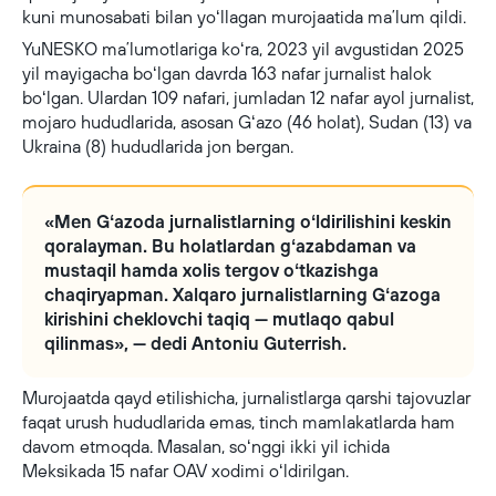
kuni munosabati bilan yoʻllagan murojaatida maʼlum qildi.
YuNESKO maʼlumotlariga koʻra, 2023 yil avgustidan 2025
yil mayigacha boʻlgan davrda 163 nafar jurnalist halok
boʻlgan. Ulardan 109 nafari, jumladan 12 nafar ayol jurnalist,
mojaro hududlarida, asosan Gʻazo (46 holat), Sudan (13) va
Ukraina (8) hududlarida jon bergan.
«Men Gʻazoda jurnalistlarning oʻldirilishini keskin
qoralayman. Bu holatlardan gʻazabdaman va
mustaqil hamda xolis tergov oʻtkazishga
chaqiryapman. Xalqaro jurnalistlarning Gʻazoga
kirishini cheklovchi taqiq — mutlaqo qabul
qilinmas», — dedi Antoniu Guterrish.
Murojaatda qayd etilishicha, jurnalistlarga qarshi tajovuzlar
faqat urush hududlarida emas, tinch mamlakatlarda ham
davom etmoqda. Masalan, soʻnggi ikki yil ichida
Meksikada 15 nafar OAV xodimi oʻldirilgan.