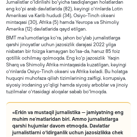
Jurnalistlar oʻldirilishi boʻyicha tasdiqlangan holatlardan
eng koʻpi arab davlatlarida (82), keyingi oʻrinlarda Lotin
Amerikasi va Karib hududi (34), Osiyo-Tinch okeani
mintaqasi (30), Afrika (5) hamda Yevropa va Shimoliy
Amerika (12) davlatlarida qayd etilgan.
BMT maʼlumotlariga koʻra, jahon boʻylab jurnalistlarga
qarshi jinoyatlar uchun jazosizlik darajasi 2022 yilga
nisbatan bir foizga kamaygan boʻlsa-da, hanuz 85 foiz
qotillik ochilmay qolmoqda. Eng koʻp jazosizlik Yaqin
Sharq va Shimoliy Afrika mintaqasida kuzatilgan, keyingi
oʻrinlarda Osiyo-Tinch okeani va Afrika keladi. Bu holatga
huquqni muhofaza qilish tizimlarining zaifligi, korrupsiya,
siyosiy irodaning yoʻqligi hamda siyosiy arboblar va jinoiy
tuzilmalar oʻrtasidagi aloqalar sabab boʻlmoqda.
«Erkin va mustaqil jurnalistika — jamiyatning eng
muhim neʼmatlaridan biri. Ammo jurnalistlarga
qarshi hujumlar davom etmoqda. Davlatlar
jurnalistlarni oʻldirganlik uchun jazosizlikka chek