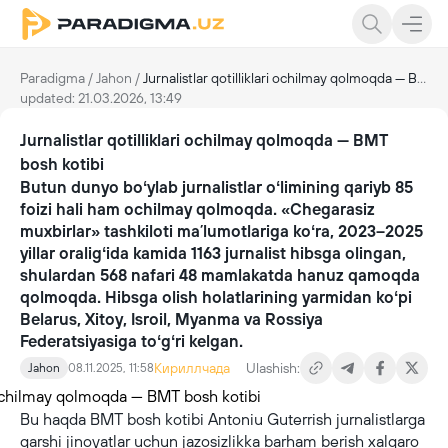
Paradigma
/
Jahon
/
Jurnalistlar qotilliklari ochilmay qolmoqda — BMT bosh kotibi
updated: 21.03.2026, 13:49
Jurnalistlar qotilliklari ochilmay qolmoqda — BMT
bosh kotibi
Butun dunyo boʻylab jurnalistlar oʻlimining qariyb 85
foizi hali ham ochilmay qolmoqda. «Chegarasiz
muxbirlar» tashkiloti maʼlumotlariga koʻra, 2023–2025
yillar oraligʻida kamida 1163 jurnalist hibsga olingan,
shulardan 568 nafari 48 mamlakatda hanuz qamoqda
qolmoqda. Hibsga olish holatlarining yarmidan koʻpi
Belarus, Xitoy, Isroil, Myanma va Rossiya
Federatsiyasiga toʻgʻri kelgan.
Кириллчада
Ulashish:
Jahon
08.11.2025, 11:58
Bu haqda BMT bosh kotibi Antoniu Guterrish jurnalistlarga
qarshi jinoyatlar uchun jazosizlikka barham berish xalqaro