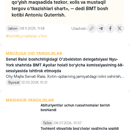
qoʻyish maqsadida tezkor, xolis va mustaqil
tergov oʻtkazishlari shart», — dedi BMT bosh
kotibi Antoniu Guterrish.
Ulashish:
Jahon
08.11.2025, 11:58
#bmt
#jurnalistlar oʻlimi
MAVZUGA OID YANGILIKLAR
Senat Raisi boshchiligidagi Oʻzbekiston delegatsiyasi Nyu-
York shahrida BMT Ayollar holati boʻyicha komissiyasining 68-
sessiyasida ishtirok etmoqda
Oliy Majlis Senati Raisi, Xotin-qizlarning jamiyatdagi rolini oshirish,
gender tenglik va oila masalalari boʻyicha respublika komissiyasi
Siyosat
12.03.2024, 10:21
raisi Tanzila Narbayeva boshchiligidagi Oʻzbekiston delegatsiyasi
Nyu-York shahrida BMT Ayollar holati boʻyicha komissiyasining 68-
sessiyasida ishtirok etmoqda. Bu haqida Senat.uz xabar
MASHHUR YANGILIKLAR
bermoqdada.
Abituriyentlar uchun ruxsatnomalar berish
boshlandi
Ta'lim
08.07.2026, 10:57
Toshkent viloyatida bog‘chalar vaqtincha yopildi