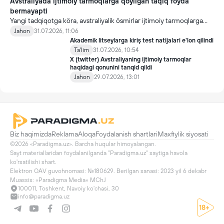
Avstraliyada ijtimoiy tarmoqlarga qöyilgan taqiq foyda
bermayapti
Yangi tadqiqotga köra, avstraliyalik ösmirlar ijtimoiy tarmoqlarga
qöyilgan taqiqdan söng ham ulardan foydalanmoqda.
Jahon
31.07.2026, 11:06
Akademik litseylarga kiriş test natijalari e'lon qilindi
Ta'lim
31.07.2026, 10:54
X (twitter) Avstraliyaning ijtimoiy tarmoqlar
haqidagi qonunini tanqid qildi
Jahon
29.07.2026, 13:01
Biz haqimizda
Reklama
Aloqa
Foydalanish shartlari
Maxfiylik siyosati
©2026 «Paradigma.uz». Barcha huqular himoyalangan.

Sayt materiallaridan foydalanilganda "Paradigma.uz" saytiga havola 
ko'rsatilishi shart.

Elektron OAV guvohnomasi: №180629. Berilgan sanasi: 2023 yil 6 dekabr

Muassis: «Paradigma Media» MChJ
100011, Toshkent, Navoiy ko'chasi, 30
info@paradigma.uz