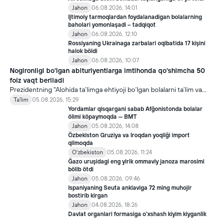
Jahon
06.08.2026, 14:01
Ijtimoiy tarmoqlardan foydalanadigan bolalarning
baholari yomonlaşadi – tadqiqot
Jahon
06.08.2026, 12:10
Rossiyaning Ukrainaga zarbalari oqibatida 17 kişini
halok böldi
Jahon
06.08.2026, 10:07
Nogironligi bo‘lgan abituriyentlarga imtihonda qo‘shimcha 50
foiz vaqt beriladi
Prezidentning "Alohida ta’limga ehtiyoji bo‘lgan bolalarni ta’lim va
ijtimoiy xizmatlar bilan qamrab olish tizimini takomillashtirish
Ta'lim
05.08.2026, 15:29
bo‘yicha qo‘shimcha chora-tadbirlar to‘g‘risida"gi qarori bilan
Yordamlar qisqargani sabab Afğonistonda bolalar
inklyuziv ta’lim sohasida qator yangi mexanizmlar joriy etilmoqda.
ölimi köpaymoqda — BMT
Jahon
05.08.2026, 14:08
Özbekiston Gruziya va Iroqdan yoqilği import
qilmoqda
Oʻzbekiston
05.08.2026, 11:24
Ğazo uruşidagi eng yirik ommaviy janoza marosimi
bölib ötdi
Jahon
05.08.2026, 09:46
Ispaniyaning Seuta anklaviga 72 ming muhojir
bostirib kirgan
Jahon
04.08.2026, 18:26
Davlat organlari formasiga o‘xshash kiyim kiyganlik