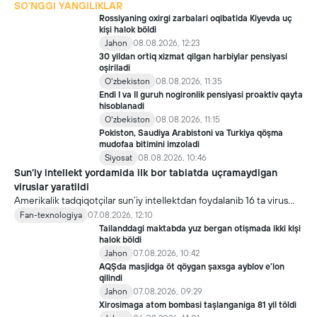
SO'NGGI YANGILIKLAR
Rossiyaning oxirgi zarbalari oqibatida Kiyevda uç
kişi halok böldi
Jahon
08.08.2026, 12:23
30 yildan ortiq xizmat qilgan harbiylar pensiyasi
oşiriladi
Oʻzbekiston
08.08.2026, 11:35
Endi I va II guruh nogironlik pensiyasi proaktiv qayta
hisoblanadi
Oʻzbekiston
08.08.2026, 11:15
Pokiston, Saudiya Arabistoni va Turkiya qöşma
mudofaa bitimini imzoladi
Siyosat
08.08.2026, 10:46
Sun’iy intellekt yordamida ilk bor tabiatda uçramaydigan
viruslar yaratildi
Amerikalik tadqiqotçilar sun’iy intellektdan foydalanib 16 ta virus
yaratdi. Bu kaşfiyot yangi yutuqlarga umid uyğotiş bilan birga,
Fan-texnologiya
07.08.2026, 12:10
undan notöğri maqsadda foydalaniliş borasidagi xavotirlarni ham
Tailanddagi maktabda yuz bergan otişmada ikki kişi
kuçaytirmoqda.
halok böldi
Jahon
07.08.2026, 10:42
AQŞda masjidga öt qöygan şaxsga ayblov e’lon
qilindi
Jahon
07.08.2026, 09:29
Xirosimaga atom bombasi taşlanganiga 81 yil töldi