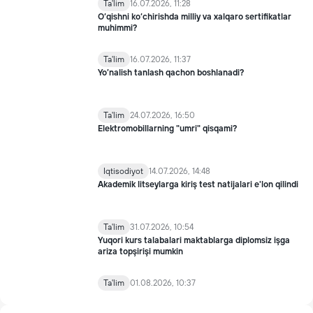
Ta'lim
16.07.2026, 11:28
O‘qishni ko‘chirishda milliy va xalqaro sertifikatlar
muhimmi?
Ta'lim
16.07.2026, 11:37
Yo’nalish tanlash qachon boshlanadi?
Ta'lim
24.07.2026, 16:50
Elektromobillarning "umri" qisqami?
Iqtisodiyot
14.07.2026, 14:48
Akademik litseylarga kiriş test natijalari e'lon qilindi
Ta'lim
31.07.2026, 10:54
Yuqori kurs talabalari maktablarga diplomsiz işga
ariza topşirişi mumkin
Ta'lim
01.08.2026, 10:37