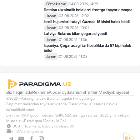
Oʻzbekiston
04.08.2026, 14:29
Rossiya ukrainalik bolalarni frontga tayyorlamoqda
Jahon
03.08.2026, 12:02
Isroil hujumlari tufayli Ğazoda 18 kişini halok böldi
Jahon
03.08.2026, 10:01
Latviya Belarus bilan çegarasi yopdi
Jahon
01.08.2026, 11:36
Ispaniya: Çegaradagi tartibsizliklarda 57 kişi halok
böldi
Jahon
01.08.2026, 11:08
Biz haqimizda
Reklama
Aloqa
Foydalanish shartlari
Maxfiylik siyosati
©2026 «Paradigma.uz». Barcha huqular himoyalangan.

Sayt materiallaridan foydalanilganda "Paradigma.uz" saytiga havola 
ko'rsatilishi shart.

Elektron OAV guvohnomasi: №180629. Berilgan sanasi: 2023 yil 6 dekabr

Muassis: «Paradigma Media» MChJ
100011, Toshkent, Navoiy ko'chasi, 30
info@paradigma.uz