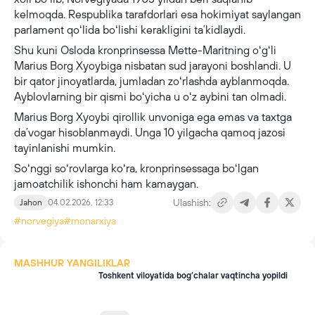
kelmoqda. Respublika tarafdorlari esa hokimiyat saylangan
parlament qoʻlida boʻlishi kerakligini taʼkidlaydi.
Shu kuni Osloda kronprinsessa Mette-Maritning oʻgʻli
Marius Borg Xyoybiga nisbatan sud jarayoni boshlandi. U
bir qator jinoyatlarda, jumladan zoʻrlashda ayblanmoqda.
Ayblovlarning bir qismi boʻyicha u oʻz aybini tan olmadi.
Marius Borg Xyoybi qirollik unvoniga ega emas va taxtga
daʼvogar hisoblanmaydi. Unga 10 yilgacha qamoq jazosi
tayinlanishi mumkin.
Soʻnggi soʻrovlarga koʻra, kronprinsessaga boʻlgan
jamoatchilik ishonchi ham kamaygan.
Ulashish:
Jahon
04.02.2026, 12:33
#norvegiya
#monarxiya
MASHHUR YANGILIKLAR
Toshkent viloyatida bog‘chalar vaqtincha yopildi