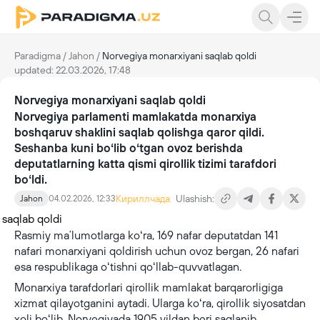
Paradigma
/
Jahon
/
Norvegiya monarxiyani saqlab qoldi
updated: 22.03.2026, 17:48
Norvegiya monarxiyani saqlab qoldi
Norvegiya parlamenti mamlakatda monarxiya
boshqaruv shaklini saqlab qolishga qaror qildi.
Seshanba kuni boʻlib oʻtgan ovoz berishda
deputatlarning katta qismi qirollik tizimi tarafdori
boʻldi.
Кириллчада
Ulashish:
Jahon
04.02.2026, 12:33
Rasmiy maʼlumotlarga koʻra, 169 nafar deputatdan 141
nafari monarxiyani qoldirish uchun ovoz bergan, 26 nafari
esa respublikaga oʻtishni qoʻllab-quvvatlagan.
Monarxiya tarafdorlari qirollik mamlakat barqarorligiga
xizmat qilayotganini aytadi. Ularga koʻra, qirollik siyosatdan
xoli boʻlib, Norvegiyada 1905 yildan beri saqlanib