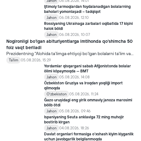
Jahon
06.08.2026, 14:01
Ijtimoiy tarmoqlardan foydalanadigan bolalarning
baholari yomonlaşadi – tadqiqot
Jahon
06.08.2026, 12:10
Rossiyaning Ukrainaga zarbalari oqibatida 17 kişini
halok böldi
Jahon
06.08.2026, 10:07
Nogironligi bo‘lgan abituriyentlarga imtihonda qo‘shimcha 50
foiz vaqt beriladi
Prezidentning "Alohida ta’limga ehtiyoji bo‘lgan bolalarni ta’lim va
ijtimoiy xizmatlar bilan qamrab olish tizimini takomillashtirish
Ta'lim
05.08.2026, 15:29
bo‘yicha qo‘shimcha chora-tadbirlar to‘g‘risida"gi qarori bilan
Yordamlar qisqargani sabab Afğonistonda bolalar
inklyuziv ta’lim sohasida qator yangi mexanizmlar joriy etilmoqda.
ölimi köpaymoqda — BMT
Jahon
05.08.2026, 14:08
Özbekiston Gruziya va Iroqdan yoqilği import
qilmoqda
Oʻzbekiston
05.08.2026, 11:24
Ğazo uruşidagi eng yirik ommaviy janoza marosimi
bölib ötdi
Jahon
05.08.2026, 09:46
Ispaniyaning Seuta anklaviga 72 ming muhojir
bostirib kirgan
Jahon
04.08.2026, 18:26
Davlat organlari formasiga o‘xshash kiyim kiyganlik
uchun javobgarlik belgilanmoqda