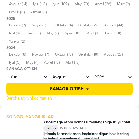
Avgust (14)
Iyul (113)
Iyun (109)
May (70)
Aprel (26)
Mart (2)
Fevral (3)
Yanvar (3)
2025
Dekabr (7)
Noyabr (11)
Oktabr (14)
Sentabr (22)
Avgust (44)
Iyul (36)
Iyun (8)
May (7)
Aprel (10)
Mart (3)
Fevral (11)
Yanvar (2)
2024
Dekabr (8)
Noyabr (7)
Oktabr (18)
Sentabr (18)
Avgust (27)
Iyul (5)
May (4)
Aprel (13)
Mart (17)
SANAGA O'TISH
SANAGA O'TISH →
Barcha arxivni ko'rsatish →
SO'NGGI YANGILIKLAR
Xirosimaga atom bombasi taşlanganiga 81 yil töldi
Jahon
06.08.2026, 14:01
Ijtimoiy tarmoqlardan foydalanadigan bolalarning