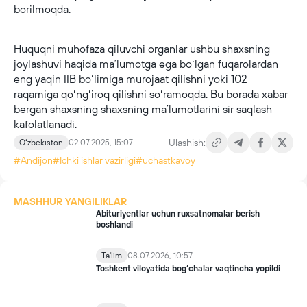
borilmoqda.
Huquqni muhofaza qiluvchi organlar ushbu shaxsning
joylashuvi haqida maʼlumotga ega boʻlgan fuqarolardan
eng yaqin IIB boʻlimiga murojaat qilishni yoki 102
raqamiga qoʻngʻiroq qilishni soʻramoqda. Bu borada xabar
bergan shaxsning shaxsning maʼlumotlarini sir saqlash
kafolatlanadi.
Ulashish:
Oʻzbekiston
02.07.2025, 15:07
#Andijon
#Ichki ishlar vazirligi
#uchastkavoy
MASHHUR YANGILIKLAR
Abituriyentlar uchun ruxsatnomalar berish
boshlandi
Ta'lim
08.07.2026, 10:57
Toshkent viloyatida bog‘chalar vaqtincha yopildi