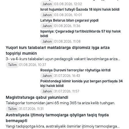
Jahon
03.08.2026, 12:02
Isroil hujumlari tufayli Ğazoda 18 kişini halok böldi
Jahon
03.08.2026, 10:01
Latviya Belarus bilan çegarasi yopdi
Jahon
01.08.2026, 11:36
Ispaniya: Çegaradagi tartibsizliklarda 57 kişi halok
böldi
Jahon
01.08.2026, 11:08
Yuqori kurs talabalari maktablarga diplomsiz işga ariza
topşirişi mumkin
3- va 4-kurs talabalari uçun pedagogik vakant lavozimlarga ariza
topşirish yanada soddalaştirildi.
Ta'lim
01.08.2026, 10:37
Rossiya Durovni terrorçilar röyhatiga kiritdi
Jahon
31.07.2026, 16:43
Pokistondagi kömir konida yuz bergan portlaşda 34
kişi halok böldi
Jahon
31.07.2026, 11:57
Magistraturaga qabul yakunlandi
Talabgorlar tomonidan jami 65 ming 365 ta ariza kelib tushgan.
Ta'lim
31.07.2026, 11:31
Avstraliyada ijtimoiy tarmoqlarga qöyilgan taqiq foyda
bermayapti
Yangi tadqiqotga köra, avstraliyalik ösmirlar ijtimoiy tarmoqlarga