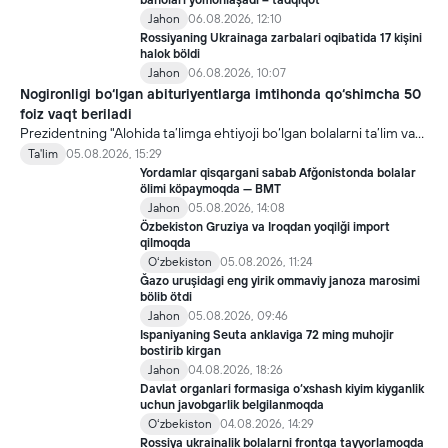
baholari yomonlaşadi – tadqiqot
Jahon
06.08.2026, 12:10
Rossiyaning Ukrainaga zarbalari oqibatida 17 kişini
halok böldi
Jahon
06.08.2026, 10:07
Nogironligi bo‘lgan abituriyentlarga imtihonda qo‘shimcha 50
foiz vaqt beriladi
Prezidentning "Alohida ta’limga ehtiyoji bo‘lgan bolalarni ta’lim va
ijtimoiy xizmatlar bilan qamrab olish tizimini takomillashtirish
Ta'lim
05.08.2026, 15:29
bo‘yicha qo‘shimcha chora-tadbirlar to‘g‘risida"gi qarori bilan
Yordamlar qisqargani sabab Afğonistonda bolalar
inklyuziv ta’lim sohasida qator yangi mexanizmlar joriy etilmoqda.
ölimi köpaymoqda — BMT
Jahon
05.08.2026, 14:08
Özbekiston Gruziya va Iroqdan yoqilği import
qilmoqda
Oʻzbekiston
05.08.2026, 11:24
Ğazo uruşidagi eng yirik ommaviy janoza marosimi
bölib ötdi
Jahon
05.08.2026, 09:46
Ispaniyaning Seuta anklaviga 72 ming muhojir
bostirib kirgan
Jahon
04.08.2026, 18:26
Davlat organlari formasiga o‘xshash kiyim kiyganlik
uchun javobgarlik belgilanmoqda
Oʻzbekiston
04.08.2026, 14:29
Rossiya ukrainalik bolalarni frontga tayyorlamoqda