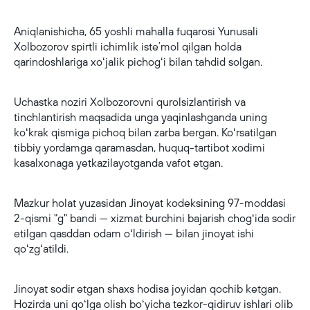
Aniqlanishicha, 65 yoshli mahalla fuqarosi Yunusali
Xolbozorov spirtli ichimlik isteʼmol qilgan holda
qarindoshlariga xoʻjalik pichogʻi bilan tahdid solgan.
Uchastka noziri Xolbozorovni qurolsizlantirish va
tinchlantirish maqsadida unga yaqinlashganda uning
koʻkrak qismiga pichoq bilan zarba bergan. Koʻrsatilgan
tibbiy yordamga qaramasdan, huquq-tartibot xodimi
kasalxonaga yetkazilayotganda vafot etgan.
Mazkur holat yuzasidan Jinoyat kodeksining 97-moddasi
2-qismi "g" bandi — xizmat burchini bajarish chogʻida sodir
etilgan qasddan odam oʻldirish — bilan jinoyat ishi
qoʻzgʻatildi.
Jinoyat sodir etgan shaxs hodisa joyidan qochib ketgan.
Hozirda uni qoʻlga olish boʻyicha tezkor-qidiruv ishlari olib