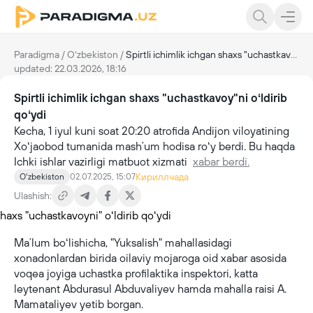
Paradigma
/
Oʻzbekiston
/
Spirtli ichimlik ichgan shaxs "uchastkavoy"ni oʻldirib qoʻydi
updated: 22.03.2026, 18:16
Spirtli ichimlik ichgan shaxs "uchastkavoy"ni oʻldirib
qoʻydi
Kecha, 1 iyul kuni soat 20:20 atrofida Andijon viloyatining
Xoʻjaobod tumanida mashʼum hodisa roʻy berdi. Bu haqda
Ichki ishlar vazirligi matbuot xizmati
xabar berdi.
Кириллчада
Oʻzbekiston
02.07.2025, 15:07
Ulashish:
Maʼlum boʻlishicha, "Yuksalish" mahallasidagi
xonadonlardan birida oilaviy mojaroga oid xabar asosida
voqea joyiga uchastka profilaktika inspektori, katta
leytenant Abdurasul Abduvaliyev hamda mahalla raisi A.
Mamataliyev yetib borgan.