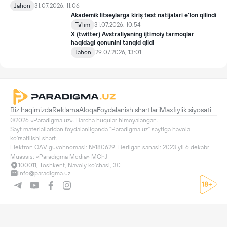
qöyilgan taqiqdan söng ham ulardan foydalanmoqda.
Jahon
31.07.2026, 11:06
Akademik litseylarga kiriş test natijalari e'lon qilindi
Ta'lim
31.07.2026, 10:54
X (twitter) Avstraliyaning ijtimoiy tarmoqlar
haqidagi qonunini tanqid qildi
Jahon
29.07.2026, 13:01
Biz haqimizda
Reklama
Aloqa
Foydalanish shartlari
Maxfiylik siyosati
©2026 «Paradigma.uz». Barcha huqular himoyalangan.

Sayt materiallaridan foydalanilganda "Paradigma.uz" saytiga havola 
ko'rsatilishi shart.

Elektron OAV guvohnomasi: №180629. Berilgan sanasi: 2023 yil 6 dekabr

Muassis: «Paradigma Media» MChJ
100011, Toshkent, Navoiy ko'chasi, 30
info@paradigma.uz