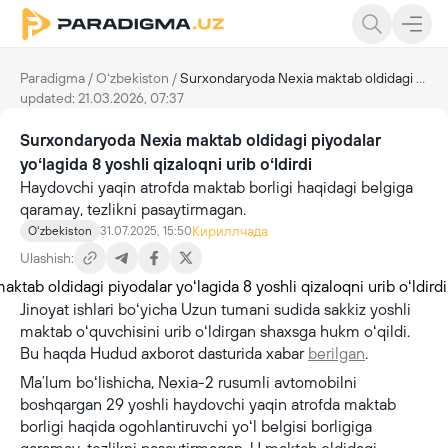
Paradigma
/
Oʻzbekiston
/
Surxondaryoda Nexia maktab oldidagi piyodalar yoʻlagida 8 yoshli qizaloqni urib oʻldirdi
updated: 21.03.2026, 07:37
Surxondaryoda Nexia maktab oldidagi piyodalar
yoʻlagida 8 yoshli qizaloqni urib oʻldirdi
Haydovchi yaqin atrofda maktab borligi haqidagi belgiga
qaramay, tezlikni pasaytirmagan.
Кириллчада
Oʻzbekiston
31.07.2025, 15:50
Ulashish:
Jinoyat ishlari boʻyicha Uzun tumani sudida sakkiz yoshli
maktab oʻquvchisini urib oʻldirgan shaxsga hukm oʻqildi.
Bu haqda Hudud axborot dasturida xabar
berilgan
.
Maʼlum boʻlishicha, Nexia-2 rusumli avtomobilni
boshqargan 29 yoshli haydovchi yaqin atrofda maktab
borligi haqida ogohlantiruvchi yoʻl belgisi borligiga