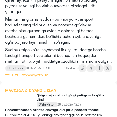
qaramay, tezlikni pasaytirmagan. U maktab oldidagi
piyodalar yoʻlagi boʻylab oʻtayotgan qizaloqni urib
yuborgan.
Marhumning onasi sudda «bu kabi yoʻl-transport
hodisalarining oldini olish va norasida goʻdaklar
avtohalokat qurboniga aylanib qolmasligi hamda
boshqalarga ham dars boʻlishi» uchun ayblanuvchiga
ogʻirroq jazo tayinlanishini soʻragan.
Sud hukmiga koʻra, haydovchi ikki yil muddatga barcha
turdagi transport vositalarini boshqarish huquqidan
mahrum etilib, 5 yil muddatga ozodlikdan mahrum etilgan.
Ulashish:
Oʻzbekiston
31.07.2025, 15:50
#YTH
#Surxondaryo
#oʻlim
MAVZUGA OID YANGILIKLAR
Qiziga majburlab mol göngi yedirgan ota qölga
olindi
Oʻzbekiston
28.07.2026, 12:39
Sopollitepadan bronza davriga oid pilla parçasi topildi
Bu topilmalar 4000-yil oldingi davrga tegişli bölib, hozirça ilm-