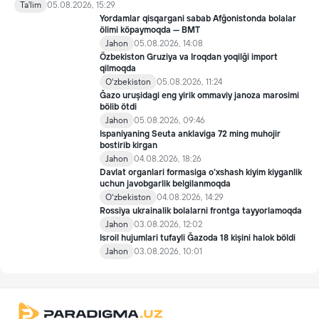
ijtimoiy xizmatlar bilan qamrab olish tizimini takomillashtirish
Ta'lim
05.08.2026, 15:29
bo‘yicha qo‘shimcha chora-tadbirlar to‘g‘risida"gi qarori bilan
Yordamlar qisqargani sabab Afğonistonda bolalar
inklyuziv ta’lim sohasida qator yangi mexanizmlar joriy etilmoqda.
ölimi köpaymoqda — BMT
Jahon
05.08.2026, 14:08
Özbekiston Gruziya va Iroqdan yoqilği import
qilmoqda
Oʻzbekiston
05.08.2026, 11:24
Ğazo uruşidagi eng yirik ommaviy janoza marosimi
bölib ötdi
Jahon
05.08.2026, 09:46
Ispaniyaning Seuta anklaviga 72 ming muhojir
bostirib kirgan
Jahon
04.08.2026, 18:26
Davlat organlari formasiga o‘xshash kiyim kiyganlik
uchun javobgarlik belgilanmoqda
Oʻzbekiston
04.08.2026, 14:29
Rossiya ukrainalik bolalarni frontga tayyorlamoqda
Jahon
03.08.2026, 12:02
Isroil hujumlari tufayli Ğazoda 18 kişini halok böldi
Jahon
03.08.2026, 10:01