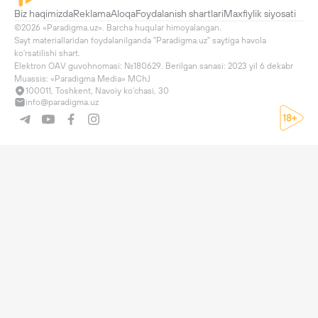
Biz haqimizda
Reklama
Aloqa
Foydalanish shartlari
Maxfiylik siyosati
©2026 «Paradigma.uz». Barcha huqular himoyalangan.

Sayt materiallaridan foydalanilganda "Paradigma.uz" saytiga havola 
ko'rsatilishi shart.

Elektron OAV guvohnomasi: №180629. Berilgan sanasi: 2023 yil 6 dekabr

Muassis: «Paradigma Media» MChJ
100011, Toshkent, Navoiy ko'chasi, 30
info@paradigma.uz