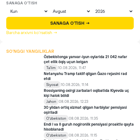
SANAGA O'TISH
SANAGA O'TISH →
Barcha arxivni ko'rsatish →
SO'NGGI YANGILIKLAR
Özbekistonga yanvar-iyun oylarida 21 042 nafar
çet ellik öqiş uçun kelgan
Ta'lim
10.08.2026, 11:47
Netanyahu Tramp taklif qilgan Ğazo rejasini rad
etdi
Siyosat
10.08.2026, 11:14
Rossiyaning oxirgi zarbalari oqibatida Kiyevda uç
kişi halok böldi
Jahon
08.08.2026, 12:23
30 yildan ortiq xizmat qilgan harbiylar pensiyasi
oşiriladi
Oʻzbekiston
08.08.2026, 11:35
Endi I va II guruh nogironlik pensiyasi proaktiv qayta
hisoblanadi
Oʻzbekiston
08.08.2026, 11:15