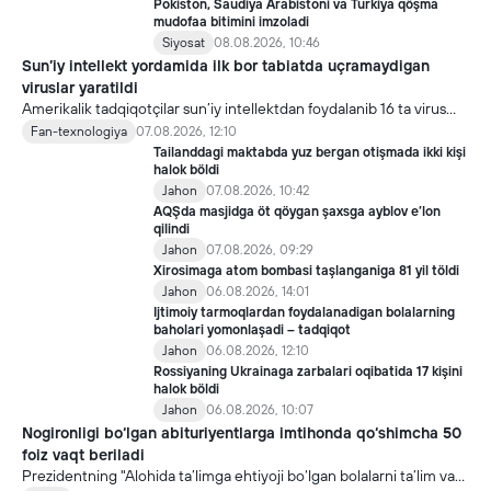
Pokiston, Saudiya Arabistoni va Turkiya qöşma
mudofaa bitimini imzoladi
Siyosat
08.08.2026, 10:46
Sun’iy intellekt yordamida ilk bor tabiatda uçramaydigan
viruslar yaratildi
Amerikalik tadqiqotçilar sun’iy intellektdan foydalanib 16 ta virus
yaratdi. Bu kaşfiyot yangi yutuqlarga umid uyğotiş bilan birga,
Fan-texnologiya
07.08.2026, 12:10
undan notöğri maqsadda foydalaniliş borasidagi xavotirlarni ham
Tailanddagi maktabda yuz bergan otişmada ikki kişi
kuçaytirmoqda.
halok böldi
Jahon
07.08.2026, 10:42
AQŞda masjidga öt qöygan şaxsga ayblov e’lon
qilindi
Jahon
07.08.2026, 09:29
Xirosimaga atom bombasi taşlanganiga 81 yil töldi
Jahon
06.08.2026, 14:01
Ijtimoiy tarmoqlardan foydalanadigan bolalarning
baholari yomonlaşadi – tadqiqot
Jahon
06.08.2026, 12:10
Rossiyaning Ukrainaga zarbalari oqibatida 17 kişini
halok böldi
Jahon
06.08.2026, 10:07
Nogironligi bo‘lgan abituriyentlarga imtihonda qo‘shimcha 50
foiz vaqt beriladi
Prezidentning "Alohida ta’limga ehtiyoji bo‘lgan bolalarni ta’lim va