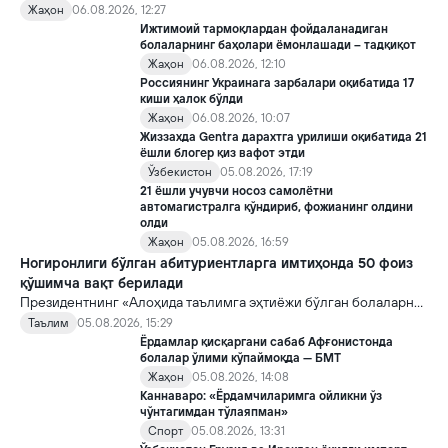
хорижликлар учун эса Хитойга кириш тартиби бўйича янги
Жаҳон
06.08.2026, 12:27
қоидалар кучга киради.
Ижтимоий тармоқлардан фойдаланадиган
болаларнинг баҳолари ёмонлашади – тадқиқот
Жаҳон
06.08.2026, 12:10
Россиянинг Украинага зарбалари оқибатида 17
киши ҳалок бўлди
Жаҳон
06.08.2026, 10:07
Жиззахда Gentra дарахтга урилиши оқибатида 21
ёшли блогер қиз вафот этди
Ўзбекистон
05.08.2026, 17:19
21 ёшли учувчи носоз самолётни
автомагистралга қўндириб, фожианинг олдини
олди
Жаҳон
05.08.2026, 16:59
Ногиронлиги бўлган абитуриентларга имтиҳонда 50 фоиз
қўшимча вақт берилади
Президентнинг «Алоҳида таълимга эҳтиёжи бўлган болаларни
таълим ва ижтимоий хизматлар билан қамраб олиш тизимини
Таълим
05.08.2026, 15:29
такомиллаштириш бўйича қўшимча чора-тадбирлар
Ёрдамлар қисқаргани сабаб Афғонистонда
тўғрисида»ги қарори билан инклюзив таълим соҳасида қатор
болалар ўлими кўпаймоқда — БМТ
янги механизмлар жорий этилади.
Жаҳон
05.08.2026, 14:08
Каннаваро: «Ёрдамчиларимга ойликни ўз
чўнтагимдан тўлаяпман»
Спорт
05.08.2026, 13:31