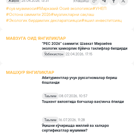
Улашиш:
Жаҳон
25.04.2026, 13:31
#сув муаммоси
#Марказий Осиё экологияси
#УНЕП
#Остона саммити 2026
#музликларни сақлаш
#Экологик бирдамлик декларатсияцси
#яшил инвеститсияц
МАВЗУГА ОИД ЯНГИЛИКЛАР
“РЕС 2026” саммити: Шавкат Мирзиёев
экологик ҳамкорлик бўйича таклифлар билдирди
Ўзбекистон
22.04.2026, 17:15
МАШҲУР ЯНГИЛИКЛАР
Абитуриентлар учун рухсатномалар бериш
бошланди
Таълим
08.07.2026, 10:57
Тошкент вилоятида боғчалар вақтинча ёпилди
Таълим
16.07.2026, 11:28
Ўқишни кўчиришда миллий ва халқаро
сертификатлар муҳимми?