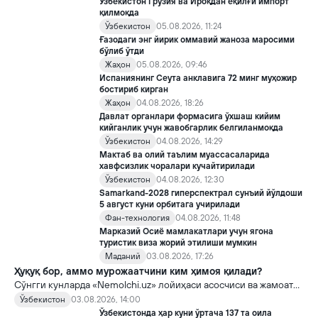
Ўзбекистон Грузия ва Ироқдан ёқилғи импорт
қилмоқда
Ўзбекистон
05.08.2026, 11:24
Ғазодаги энг йирик оммавий жаноза маросими
бўлиб ўтди
Жаҳон
05.08.2026, 09:46
Испаниянинг Сеута анклавига 72 минг муҳожир
бостириб кирган
Жаҳон
04.08.2026, 18:26
Давлат органлари формасига ўхшаш кийим
кийганлик учун жавобгарлик белгиланмоқда
Ўзбекистон
04.08.2026, 14:29
Мактаб ва олий таълим муассасаларида
хавфсизлик чоралари кучайтирилади
Ўзбекистон
04.08.2026, 12:30
Samarkand-2028 гиперспектрал сунъий йўлдоши
5 август куни орбитага учирилади
Фан-технология
04.08.2026, 11:48
Марказий Осиё мамлакатлари учун ягона
туристик виза жорий этилиши мумкин
Маданий
03.08.2026, 17:26
Ҳуқуқ бор, аммо мурожаатчини ким ҳимоя қилади?
Сўнгги кунларда «Nemolchi.uz» лойиҳаси асосчиси ва жамоат
фаоли Ирина Матвиенко билан боғлиқ воқеа жамоатчиликда
Ўзбекистон
03.08.2026, 14:00
кенг муҳокама қилинмоқда.
Ўзбекистонда ҳар куни ўртача 137 та оила