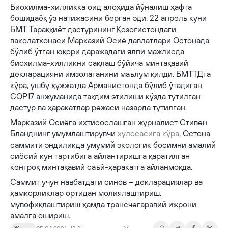
Биохилма-хилликка оид алоҳида йўналиш ҳафта
бошидаёқ ўз натижасини берган эди. 22 апрель куни
БМТ Тараққиёт дастурининг Қозоғистондаги
ваколатхонаси Марказий Осиё давлатлари Остонада
бўлиб ўтган юқори даражадаги ялпи мажлисда
биохилма-хилликни сақлаш бўйича минтақавий
декларацияни имзолаганини маълум қилди. БМТТДга
кўра, ушбу ҳужжатда Арманистонда бўлиб ўтадиган
COP17 анжуманида тақдим этилиши кўзда тутилган
дастур ва ҳаракатлар режаси назарда тутилган.
Марказий Осиёга ихтисослашган журналист Стивен
Бланднинг умумлаштирувчи
хулосасига кўра,
Остона
саммити эндиликда умумий экологик босимни амалий
сиёсий кун тартибига айлантиришга қаратилган
кенгроқ минтақавий саъй-ҳаракатга айланмоқда.
Саммит учун навбатдаги синов – декларациялар ва
ҳамкорликлар ортидан молиялаштириш,
мувофиқлаштириш ҳамда трансчегаравий ижрони
амалга ошириш.