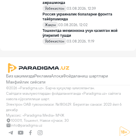
ажрашмоқда
Ўзбекистон
03.08.2026, 12:39
Россия украиналик болаларни фронтга
тайёрламоқда
Жаҳон
03.08.2026, 12:02
Тошкентда меҳмонхона учун қазилган жой
ўпирилиб тушди
Ўзбекистон
03.08.2026, 11:19
Биз ҳақимизда
Реклама
Алоқа
Фойдаланиш шартлари
Махфийлик сиёсати
©2026 «Paradigma.uz». Барча ҳуқуқлар ҳимояланган.

Сайтдаги маълумотлардан фойдаланилганда «Paradigma.uz» сайтига 
хавола кўрсатилиши шарт.

Электрон ОАВ гувоҳномаси: №180629. Берилган санаси: 2023 йил 6 
декабр

Муассис: «Paradigma Media» МЧЖ
100011, Тошкент, Навои кўчаси, 30
info@paradigma.uz