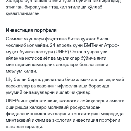
Халқаро сув ташкилотини тузиш бўйича таклифи қайд
этилган, бироқ унинг ташкил этилиши қўллаб-
қувватланмаган.
Инвестиция портфели
Саммит якунлари фақатгина битта ҳужжат билан
чекланиб қолмайди. 24 апрель куни БМТнинг Атроф-
муҳит бўйича дастури (
UNEP
) Остона учрашуви
айланма иқтисодиёт ва музликлар бўйича янги
минтақавий ҳамкорлик алоқалари бошлаганини
маълум қилди.
Шу билан бирга, давлатлар биохилма-хиллик, иқлимий
ҳаракатлар ва ҳавонинг ифлосланиши борасида
умумий ёндашувларни ишлаб чиқдилар.
UNEP
нинг қайд этишича, экологик лойиҳаларни амалга
оширишда халқаро молиявий ресурслардан
фойдаланиш имкониятларини кенгайтириш мақсадида
минтақавий иқлим ва экология инвестиция портфели
шакллантирилди.