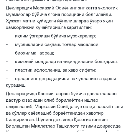
Декларация Марказий Осиёнинг энг катта экологик
муаммолар бўйича ягона позицияни белгилайди.
Ҳужжат матни қуйидаги йўналишларда ўзаро яқин
ҳамкорликни кучайтиришга қаратилган:
- иқлим ўзгариши бўйича музокаралар;
- музликларни сақлаш, тоғлар масаласи;
- биохилма- асраш;
- кимёвий моддалар ва чиқиндиларни бошқариш;
- пластик ифлосланиш ва ҳаво сифати;
- ерларнинг деградацияси ва чўлланишга қарши
курашиш.
Декларацияда Каспий асраш бўйича давлатлараро
дастур юзасидан олиб борилаётган ишлар
олқишланиб, Марказий Осиёда сув сатҳи пасаяётгани
ва кўллар саёзлашиб бораётганидан хавотир
билдирилган. Шунингдек, унда Қозоғистоннинг
Бирлашган Миллатлар Ташкилоти тизими доирасида