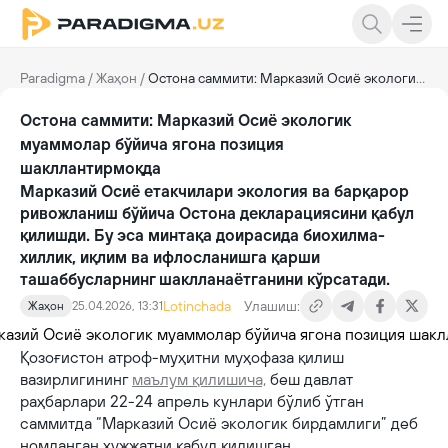
Paradigma
/
Жаҳон
/
Остона саммити: Марказий Осиё экологик муаммолар бўйича ягона позиция шакллантирмоқда
Остона саммити: Марказий Осиё экологик
муаммолар бўйича ягона позиция
шакллантирмоқда
Марказий Осиё етакчилари экология ва барқарор
ривожланиш бўйича Остона декларациясини қабул
қилишди. Бу эса минтақа доирасида биохилма-
хиллик, иқлим ва ифлосланишга қарши
ташаббусларнинг шаклланаётганини кўрсатади.
Lotinchada
Улашиш:
Жаҳон
25.04.2026, 13:31
Қозоғистон атроф-муҳитни муҳофаза қилиш
вазирлигининг
маълум қилишича,
беш давлат
раҳбарлари 22-24 апрель кунлари бўлиб ўтган
саммитда “Марказий Осиё экологик бирдамлиги” деб
номланган ҳужжатни қабул қилишган.