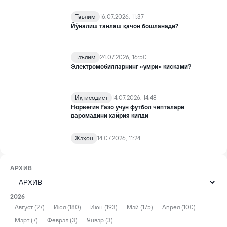
Таълим
16.07.2026, 11:37
Йўналиш танлаш қачон бошланади?
Таълим
24.07.2026, 16:50
Электромобилларнинг «умри» қисқами?
Иқтисодиёт
14.07.2026, 14:48
Норвегия Ғазо учун футбол чипталари
даромадини хайрия қилди
Жаҳон
14.07.2026, 11:24
АРХИВ
2026
Август (27)
Июл (180)
Июн (193)
Май (175)
Апрел (100)
Март (7)
Феврал (3)
Январ (3)