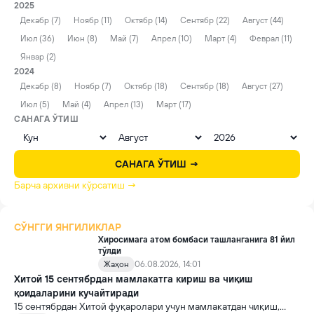
2025
Декабр (7)
Ноябр (11)
Октябр (14)
Сентябр (22)
Август (44)
Июл (36)
Июн (8)
Май (7)
Апрел (10)
Март (4)
Феврал (11)
Январ (2)
2024
Декабр (8)
Ноябр (7)
Октябр (18)
Сентябр (18)
Август (27)
Июл (5)
Май (4)
Апрел (13)
Март (17)
САНАГА ЎТИШ
САНАГА ЎТИШ →
Барча архивни кўрсатиш →
СЎНГГИ ЯНГИЛИКЛАР
Хиросимага атом бомбаси ташланганига 81 йил
тўлди
Жаҳон
06.08.2026, 14:01
Хитой 15 сентябрдан мамлакатга кириш ва чиқиш
қоидаларини кучайтиради
15 сентябрдан Хитой фуқаролари учун мамлакатдан чиқиш,