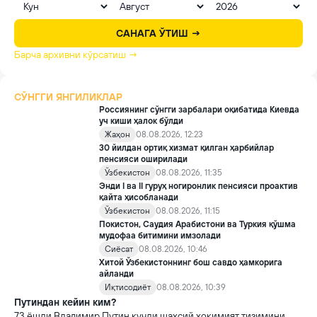
САНАГА ЎТИШ →
Барча архивни кўрсатиш →
СЎНГГИ ЯНГИЛИКЛАР
Россиянинг сўнгги зарбалари оқибатида Киевда
уч киши ҳалок бўлди
Жаҳон
08.08.2026, 12:23
30 йилдан ортиқ хизмат қилган ҳарбийлар
пенсияси оширилади
Ўзбекистон
08.08.2026, 11:35
Энди I ва II гуруҳ ногиронлик пенсияси проактив
қайта ҳисобланади
Ўзбекистон
08.08.2026, 11:15
Покистон, Саудия Арабистони ва Туркия қўшма
мудофаа битимини имзолади
Сиёсат
08.08.2026, 10:46
Хитой Ўзбекистоннинг бош савдо ҳамкорига
айланди
Иқтисодиёт
08.08.2026, 10:39
Путиндан кейин ким?
73 ёшли Владимир Путин кучли шахсий ҳокимият тизимини