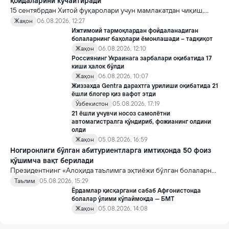
қоидаларини кучайтиради
15 сентябрдан Хитой фуқаролари учун мамлакатдан чиқиш,
хорижликлар учун эса Хитойга кириш тартиби бўйича янги
Жаҳон
06.08.2026, 12:27
қоидалар кучга киради.
Ижтимоий тармоқлардан фойдаланадиган
болаларнинг баҳолари ёмонлашади – тадқиқот
Жаҳон
06.08.2026, 12:10
Россиянинг Украинага зарбалари оқибатида 17
киши ҳалок бўлди
Жаҳон
06.08.2026, 10:07
Жиззахда Gentra дарахтга урилиши оқибатида 21
ёшли блогер қиз вафот этди
Ўзбекистон
05.08.2026, 17:19
21 ёшли учувчи носоз самолётни
автомагистралга қўндириб, фожианинг олдини
олди
Жаҳон
05.08.2026, 16:59
Ногиронлиги бўлган абитуриентларга имтиҳонда 50 фоиз
қўшимча вақт берилади
Президентнинг «Алоҳида таълимга эҳтиёжи бўлган болаларни
таълим ва ижтимоий хизматлар билан қамраб олиш тизимини
Таълим
05.08.2026, 15:29
такомиллаштириш бўйича қўшимча чора-тадбирлар
Ёрдамлар қисқаргани сабаб Афғонистонда
тўғрисида»ги қарори билан инклюзив таълим соҳасида қатор
болалар ўлими кўпаймоқда — БМТ
янги механизмлар жорий этилади.
Жаҳон
05.08.2026, 14:08