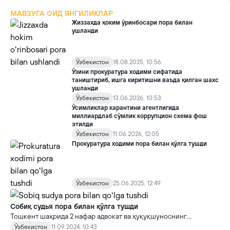
МАВЗУГА ОИД ЯНГИЛИКЛАР
Жиззахда ҳоким ўринбосари пора билан
ушланди
Ўзбекистон
18.08.2025, 10:56
Ўзини прокуратура ходими сифатида
таништириб, ишга киритишни ваъда қилган шахс
ушланди
Ўзбекистон
13.06.2026, 10:53
Ўсимликлар карантини агентлигида
миллиардлаб сўмлик коррупцион схема фош
этилди
Ўзбекистон
11.06.2026, 12:05
Прокуратура ходими пора билан қўлга тушди
Ўзбекистон
25.06.2025, 12:49
Собиқ судья пора билан қўлга тушди
Тошкент шаҳрида 2 нафар адвокат ва ҳуқуқшуноснинг
ноқонуний қилмишлари Давлат хавфсизлик хизмати
Ўзбекистон
11.09.2024, 10:43