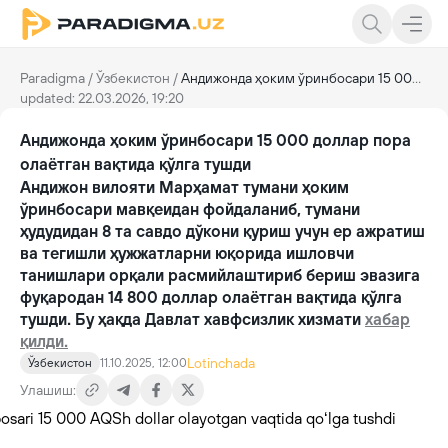
Paradigma
/
Ўзбекистон
/
Андижонда ҳоким ўринбосари 15 000 доллар пора олаётган вақтида қўлга тушди
updated: 22.03.2026, 19:20
Андижонда ҳоким ўринбосари 15 000 доллар пора
олаётган вақтида қўлга тушди
Андижон вилояти Марҳамат тумани ҳоким
ўринбосари мавқеидан фойдаланиб, тумани
ҳудудидан 8 та савдо дўкони қуриш учун ер ажратиш
ва тегишли ҳужжатларни юқорида ишловчи
танишлари орқали расмийлаштириб бериш эвазига
фуқародан 14 800 доллар олаётган вақтида қўлга
тушди. Бу ҳақда Давлат хавфсизлик хизмати
хабар
қилди.
Lotinchada
Ўзбекистон
11.10.2025, 12:00
Улашиш: