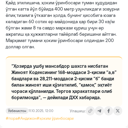
Қайд этилишича, ҳоким ўринбосари туман ҳудудидан
ўтган катта йўл бўйида 400 метр узунликдаги зовурни
ёпиқ тизимга ўтказган ҳолда, бунинг ҳисобига юзага
келадиган 60 сотих ер майдонида ҳар бири 30 кв/м
бўлган жами 8 та савдо маркази қуриш учун ер
ажратиш ҳа ҳужжатларни тайёрлаб беришини айтган.
Марҳамат тумани ҳоким ўринбосари олдиндан 200
доллар олган.
“Ҳозирда ушбу мансабдор шахсга нисбатан
Жиноят Кодексининг 168-моддаси 3-қисми “а,в”
бандлари ва 28,211-моддаси 2-қисми “б” банди
билан жиноят иши қўзғатилиб, “қамоқ” эҳтиёт
чораси қўлланилди. Тергов ҳаракатлари олиб
борилмоқда”, — дейилади ДХХ хабарида.
Улашиш:
Ўзбекистон
11.10.2025, 12:00
#пора
#Андижон
#ҳоким ўринбосари