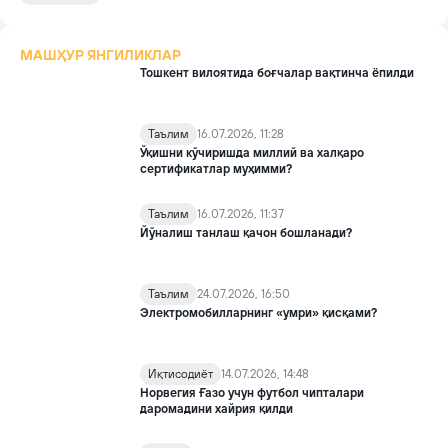
ходимлари томондан фош этилди.
МАШҲУР ЯНГИЛИКЛАР
Тошкент вилоятида боғчалар вақтинча ёпилди
Таълим
16.07.2026, 11:28
Ўқишни кўчиришда миллий ва халқаро
сертификатлар муҳимми?
Таълим
16.07.2026, 11:37
Йўналиш танлаш қачон бошланади?
Таълим
24.07.2026, 16:50
Электромобилларнинг «умри» қисқами?
Иқтисодиёт
14.07.2026, 14:48
Норвегия Ғазо учун футбол чипталари
даромадини хайрия қилди