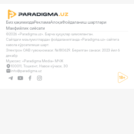
Биз ҳақимизда
Реклама
Алоқа
Фойдаланиш шартлари
Махфийлик сиёсати
©2026 «Paradigma.uz». Барча ҳуқуқлар ҳимояланган.

Сайтдаги маълумотлардан фойдаланилганда «Paradigma.uz» сайтига 
хавола кўрсатилиши шарт.

Электрон ОАВ гувоҳномаси: №180629. Берилган санаси: 2023 йил 6 
декабр

Муассис: «Paradigma Media» МЧЖ
100011, Тошкент, Навои кўчаси, 30
info@paradigma.uz