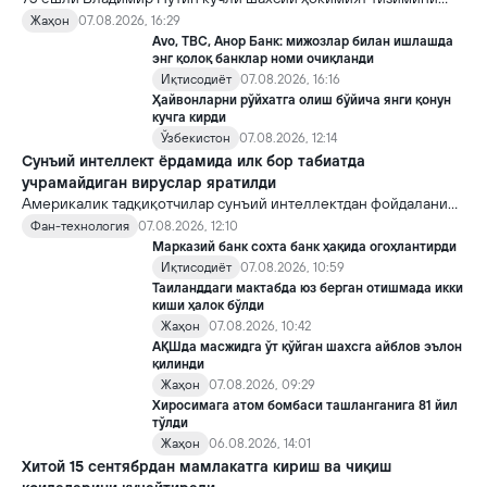
яратди, аммо ундан кейин ким келиши ва ҳокимиятни
Жаҳон
07.08.2026, 16:29
топшириш механизми ҳали ноаниқ. Таҳлилчилар фикрича, бу
Avo, TBC, Анор Банк: мижозлар билан ишлашда
Кремлда ворислик жангига олиб келиши мумкин.
энг қолоқ банклар номи очиқланди
Иқтисодиёт
07.08.2026, 16:16
Ҳайвонларни рўйхатга олиш бўйича янги қонун
кучга кирди
Ўзбекистон
07.08.2026, 12:14
Сунъий интеллект ёрдамида илк бор табиатда
учрамайдиган вируслар яратилди
Америкалик тадқиқотчилар сунъий интеллектдан фойдаланиб
16 та вирус яратди. Бу кашфиёт янги ютуқларга умид уйғотиш
Фан-технология
07.08.2026, 12:10
билан бирга, ундан нотўғри мақсадда фойдаланиш борасидаги
Марказий банк сохта банк ҳақида огоҳлантирди
хавотирларни ҳам кучайтирмоқда.
Иқтисодиёт
07.08.2026, 10:59
Таиланддаги мактабда юз берган отишмада икки
киши ҳалок бўлди
Жаҳон
07.08.2026, 10:42
АҚШда масжидга ўт қўйган шахсга айблов эълон
қилинди
Жаҳон
07.08.2026, 09:29
Хиросимага атом бомбаси ташланганига 81 йил
тўлди
Жаҳон
06.08.2026, 14:01
Хитой 15 сентябрдан мамлакатга кириш ва чиқиш