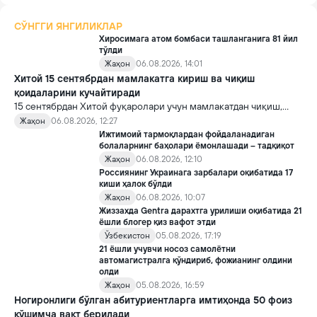
СЎНГГИ ЯНГИЛИКЛАР
Хиросимага атом бомбаси ташланганига 81 йил
тўлди
Жаҳон
06.08.2026, 14:01
Хитой 15 сентябрдан мамлакатга кириш ва чиқиш
қоидаларини кучайтиради
15 сентябрдан Хитой фуқаролари учун мамлакатдан чиқиш,
хорижликлар учун эса Хитойга кириш тартиби бўйича янги
Жаҳон
06.08.2026, 12:27
қоидалар кучга киради.
Ижтимоий тармоқлардан фойдаланадиган
болаларнинг баҳолари ёмонлашади – тадқиқот
Жаҳон
06.08.2026, 12:10
Россиянинг Украинага зарбалари оқибатида 17
киши ҳалок бўлди
Жаҳон
06.08.2026, 10:07
Жиззахда Gentra дарахтга урилиши оқибатида 21
ёшли блогер қиз вафот этди
Ўзбекистон
05.08.2026, 17:19
21 ёшли учувчи носоз самолётни
автомагистралга қўндириб, фожианинг олдини
олди
Жаҳон
05.08.2026, 16:59
Ногиронлиги бўлган абитуриентларга имтиҳонда 50 фоиз
қўшимча вақт берилади