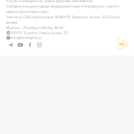
©2026 «Paradigma.uz». Барча ҳуқуқлар ҳимояланган.

Сайтдаги маълумотлардан фойдаланилганда «Paradigma.uz» сайтига 
хавола кўрсатилиши шарт.

Электрон ОАВ гувоҳномаси: №180629. Берилган санаси: 2023 йил 6 
декабр

Муассис: «Paradigma Media» МЧЖ
100011, Тошкент, Навои кўчаси, 30
info@paradigma.uz