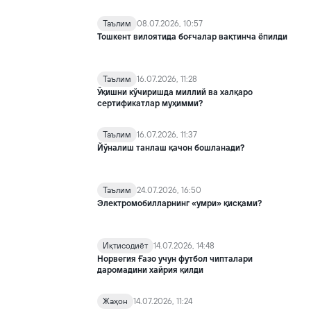
Таълим
08.07.2026, 10:57
Тошкент вилоятида боғчалар вақтинча ёпилди
Таълим
16.07.2026, 11:28
Ўқишни кўчиришда миллий ва халқаро
сертификатлар муҳимми?
Таълим
16.07.2026, 11:37
Йўналиш танлаш қачон бошланади?
Таълим
24.07.2026, 16:50
Электромобилларнинг «умри» қисқами?
Иқтисодиёт
14.07.2026, 14:48
Норвегия Ғазо учун футбол чипталари
даромадини хайрия қилди
Жаҳон
14.07.2026, 11:24