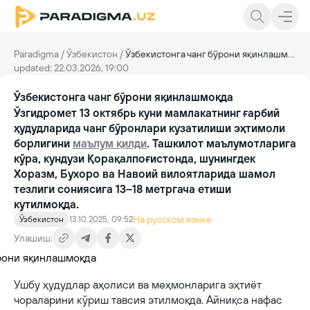
Paradigma
/
Ўзбекистон
/
Ўзбекистонга чанг бўрони яқинлашмоқда
updated: 22.03.2026, 19:00
Ўзбекистонга чанг бўрони яқинлашмоқда
Ўзгидромет 13 октябрь куни мамлакатнинг ғарбий
ҳудудларида чанг бўронлари кузатилиши эҳтимоли
борлигини
маълум қилди
. Ташкилот маълумотларига
кўра, кундузи Қорақалпоғистонда, шунингдек
Хоразм, Бухоро ва Навоий вилоятларида шамол
тезлиги сониясига 13–18 метргача етиши
кутилмоқда.
На русском языке
Ўзбекистон
13.10.2025, 09:52
Улашиш:
Ушбу ҳудудлар аҳолиси ва меҳмонларига эҳтиёт
чораларини кўриш тавсия этилмоқда. Айниқса нафас