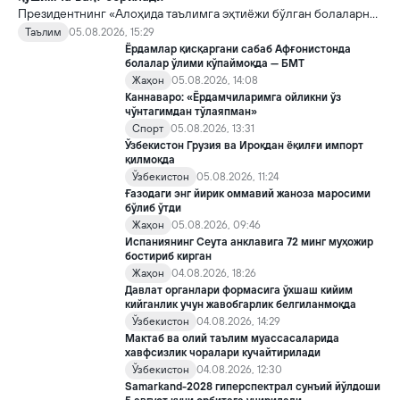
Президентнинг «Алоҳида таълимга эҳтиёжи бўлган болаларни
таълим ва ижтимоий хизматлар билан қамраб олиш тизимини
Таълим
05.08.2026, 15:29
такомиллаштириш бўйича қўшимча чора-тадбирлар
Ёрдамлар қисқаргани сабаб Афғонистонда
тўғрисида»ги қарори билан инклюзив таълим соҳасида қатор
болалар ўлими кўпаймоқда — БМТ
янги механизмлар жорий этилади.
Жаҳон
05.08.2026, 14:08
Каннаваро: «Ёрдамчиларимга ойликни ўз
чўнтагимдан тўлаяпман»
Спорт
05.08.2026, 13:31
Ўзбекистон Грузия ва Ироқдан ёқилғи импорт
қилмоқда
Ўзбекистон
05.08.2026, 11:24
Ғазодаги энг йирик оммавий жаноза маросими
бўлиб ўтди
Жаҳон
05.08.2026, 09:46
Испаниянинг Сеута анклавига 72 минг муҳожир
бостириб кирган
Жаҳон
04.08.2026, 18:26
Давлат органлари формасига ўхшаш кийим
кийганлик учун жавобгарлик белгиланмоқда
Ўзбекистон
04.08.2026, 14:29
Мактаб ва олий таълим муассасаларида
хавфсизлик чоралари кучайтирилади
Ўзбекистон
04.08.2026, 12:30
Samarkand-2028 гиперспектрал сунъий йўлдоши