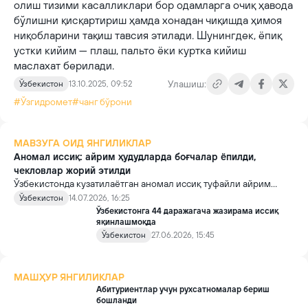
олиш тизими касалликлари бор одамларга очиқ ҳавода
бўлишни қисқартириш ҳамда хонадан чиқишда ҳимоя
ниқобларини тақиш тавсия этилади. Шунингдек, ёпиқ
устки кийим — плаш, пальто ёки куртка кийиш
маслахат берилади.
Улашиш:
Ўзбекистон
13.10.2025, 09:52
#Ўзгидромет
#чанг бўрони
МАВЗУГА ОИД ЯНГИЛИКЛАР
Аномал иссиқ: айрим ҳудудларда боғчалар ёпилди,
чекловлар жорий этилди
Ўзбекистонда кузатилаётган аномал иссиқ туфайли айрим
ҳудудларда болалар хавфсизлигини таъминлаш ва йўл
Ўзбекистон
14.07.2026, 16:25
инфратузилмасини муҳофаза қилишга қаратилган вақтинчалик
Ўзбекистонга 44 даражагача жазирама иссиқ
чекловлар жорий этилди.
яқинлашмоқда
Ўзбекистон
27.06.2026, 15:45
МАШҲУР ЯНГИЛИКЛАР
Абитуриентлар учун рухсатномалар бериш
бошланди