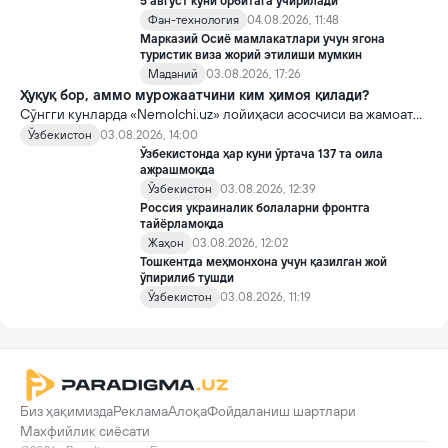
5 август куни орбитага учирилади
Фан-технология
04.08.2026, 11:48
Марказий Осиё мамлакатлари учун ягона
туристик виза жорий этилиши мумкин
Маданий
03.08.2026, 17:26
Ҳуқуқ бор, аммо мурожаатчини ким ҳимоя қилади?
Сўнгги кунларда «Nemolchi.uz» лойиҳаси асосчиси ва жамоат
фаоли Ирина Матвиенко билан боғлиқ воқеа жамоатчиликда
Ўзбекистон
03.08.2026, 14:00
кенг муҳокама қилинмоқда.
Ўзбекистонда ҳар куни ўртача 137 та оила
ажрашмоқда
Ўзбекистон
03.08.2026, 12:39
Россия украиналик болаларни фронтга
тайёрламоқда
Жаҳон
03.08.2026, 12:02
Тошкентда меҳмонхона учун қазилган жой
ўпирилиб тушди
Ўзбекистон
03.08.2026, 11:19
Биз ҳақимизда
Реклама
Алоқа
Фойдаланиш шартлари
Махфийлик сиёсати