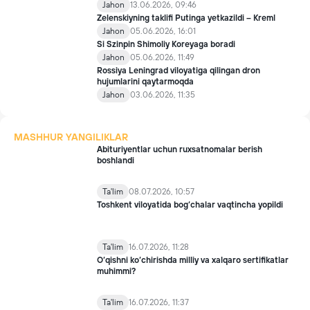
Jahon
13.06.2026, 09:46
Zelenskiyning taklifi Putinga yetkazildi – Kreml
Jahon
05.06.2026, 16:01
Si Szinpin Shimoliy Koreyaga boradi
Jahon
05.06.2026, 11:49
Rossiya Leningrad viloyatiga qilingan dron
hujumlarini qaytarmoqda
Jahon
03.06.2026, 11:35
MASHHUR YANGILIKLAR
Abituriyentlar uchun ruxsatnomalar berish
boshlandi
Ta'lim
08.07.2026, 10:57
Toshkent viloyatida bog‘chalar vaqtincha yopildi
Ta'lim
16.07.2026, 11:28
O‘qishni ko‘chirishda milliy va xalqaro sertifikatlar
muhimmi?
Ta'lim
16.07.2026, 11:37