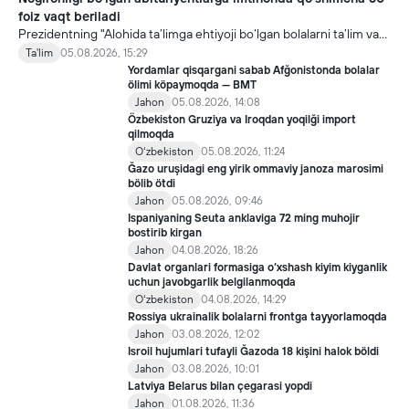
foiz vaqt beriladi
Prezidentning "Alohida ta’limga ehtiyoji bo‘lgan bolalarni ta’lim va
ijtimoiy xizmatlar bilan qamrab olish tizimini takomillashtirish
Ta'lim
05.08.2026, 15:29
bo‘yicha qo‘shimcha chora-tadbirlar to‘g‘risida"gi qarori bilan
Yordamlar qisqargani sabab Afğonistonda bolalar
inklyuziv ta’lim sohasida qator yangi mexanizmlar joriy etilmoqda.
ölimi köpaymoqda — BMT
Jahon
05.08.2026, 14:08
Özbekiston Gruziya va Iroqdan yoqilği import
qilmoqda
Oʻzbekiston
05.08.2026, 11:24
Ğazo uruşidagi eng yirik ommaviy janoza marosimi
bölib ötdi
Jahon
05.08.2026, 09:46
Ispaniyaning Seuta anklaviga 72 ming muhojir
bostirib kirgan
Jahon
04.08.2026, 18:26
Davlat organlari formasiga o‘xshash kiyim kiyganlik
uchun javobgarlik belgilanmoqda
Oʻzbekiston
04.08.2026, 14:29
Rossiya ukrainalik bolalarni frontga tayyorlamoqda
Jahon
03.08.2026, 12:02
Isroil hujumlari tufayli Ğazoda 18 kişini halok böldi
Jahon
03.08.2026, 10:01
Latviya Belarus bilan çegarasi yopdi
Jahon
01.08.2026, 11:36