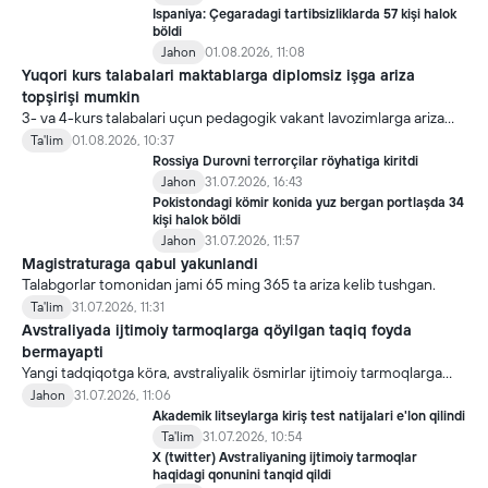
Ispaniya: Çegaradagi tartibsizliklarda 57 kişi halok
böldi
Jahon
01.08.2026, 11:08
Yuqori kurs talabalari maktablarga diplomsiz işga ariza
topşirişi mumkin
3- va 4-kurs talabalari uçun pedagogik vakant lavozimlarga ariza
topşirish yanada soddalaştirildi.
Ta'lim
01.08.2026, 10:37
Rossiya Durovni terrorçilar röyhatiga kiritdi
Jahon
31.07.2026, 16:43
Pokistondagi kömir konida yuz bergan portlaşda 34
kişi halok böldi
Jahon
31.07.2026, 11:57
Magistraturaga qabul yakunlandi
Talabgorlar tomonidan jami 65 ming 365 ta ariza kelib tushgan.
Ta'lim
31.07.2026, 11:31
Avstraliyada ijtimoiy tarmoqlarga qöyilgan taqiq foyda
bermayapti
Yangi tadqiqotga köra, avstraliyalik ösmirlar ijtimoiy tarmoqlarga
qöyilgan taqiqdan söng ham ulardan foydalanmoqda.
Jahon
31.07.2026, 11:06
Akademik litseylarga kiriş test natijalari e'lon qilindi
Ta'lim
31.07.2026, 10:54
X (twitter) Avstraliyaning ijtimoiy tarmoqlar
haqidagi qonunini tanqid qildi