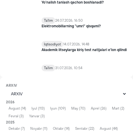
Yo’nalish tanlash qachon boshlanadi?
Ta'lim
24.07.2026, 16:50
Elektromobillarning "umri" qisqami?
Iqtisodiyot
14.07.2026, 14:48
Akademik litseylarga kiriş test natijalari e'lon qilindi
Ta'lim
31.07.2026, 10:54
ARXIV
2026
Avgust (14)
Iyul (113)
Iyun (109)
May (70)
Aprel (26)
Mart (2)
Fevral (3)
Yanvar (3)
2025
Dekabr (7)
Noyabr (11)
Oktabr (14)
Sentabr (22)
Avgust (44)