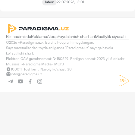
Jahon
29.07.2026, 13:01
Biz haqimizda
Reklama
Aloqa
Foydalanish shartlari
Maxfiylik siyosati
©2026 «Paradigma.uz». Barcha huqular himoyalangan.

Sayt materiallaridan foydalanilganda "Paradigma.uz" saytiga havola 
ko'rsatilishi shart.

Elektron OAV guvohnomasi: №180629. Berilgan sanasi: 2023 yil 6 dekabr

Muassis: «Paradigma Media» MChJ
100011, Toshkent, Navoiy ko'chasi, 30
info@paradigma.uz