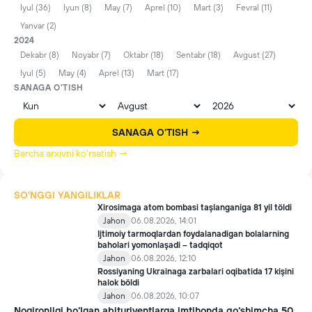
Iyul (36)
Iyun (8)
May (7)
Aprel (10)
Mart (3)
Fevral (11)
Yanvar (2)
2024
Dekabr (8)
Noyabr (7)
Oktabr (18)
Sentabr (18)
Avgust (27)
Iyul (5)
May (4)
Aprel (13)
Mart (17)
SANAGA O'TISH
SANAGA O'TISH →
Barcha arxivni ko'rsatish →
SO'NGGI YANGILIKLAR
Xirosimaga atom bombasi taşlanganiga 81 yil töldi
Jahon
06.08.2026, 14:01
Ijtimoiy tarmoqlardan foydalanadigan bolalarning
baholari yomonlaşadi – tadqiqot
Jahon
06.08.2026, 12:10
Rossiyaning Ukrainaga zarbalari oqibatida 17 kişini
halok böldi
Jahon
06.08.2026, 10:07
Nogironligi bo‘lgan abituriyentlarga imtihonda qo‘shimcha 50