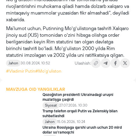
rivojlantirishni muhokama qiladi hamda dolzarb xalqaro va
mintaqaviy muammolar yuzasidan fikr almashadi", deyiladi
xabarida.
Maʼlumot uchun, Putinning Moʻgʻulistonga tashrifi Xalqaro
jinoiy sud (XJS) tomonidan oʻzini hibsga olishga order
berilganidan keyin Rim statutini tan olgan davlatga
birinchi tashrifi boʻladi. Moʻgʻuliston 2000 yilda Rim
statutini imzolagan va 2002 yilda uni ratifikatsiya qilgan.
Ulashish:
Jahon
30.08.2024, 10:52
#Vladimir Putin
#Mo'g'uliston
MAVZUGA OID YANGILIKLAR
Qozoğiston prezidenti Ukrainadagi uruşni
muzlatişga çaqirdi
Siyosat
27.07.2026, 10:30
Tramp telefon orqali Putin va Zelenskiy bilan
suhbatlashdi
Jahon
15.06.2026, 10:24
Ukraina Rossiyaga qarshi urush uchun 20 mlrd
dollar so‘ramoqchi