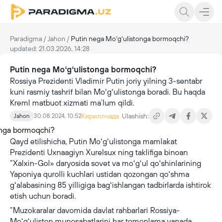
Paradigma
/
Jahon
/
Putin nega Moʻgʻulistonga bormoqchi?
updated: 21.03.2026, 14:28
Putin nega Moʻgʻulistonga bormoqchi?
Rossiya Prezidenti Vladimir Putin joriy yilning 3-sentabr
kuni rasmiy tashrif bilan Moʻgʻulistonga boradi. Bu haqda
Kreml matbuot xizmati maʼlum qildi.
Кириллчада
Ulashish:
Jahon
30.08.2024, 10:52
Qayd etilishicha, Putin Moʻgʻulistonga mamlakat
Prezidenti Uxnaagiyn Xurelsux ning taklifiga binoan
“Xalxin-Gol» daryosida sovet va moʻgʻul qoʻshinlarining
Yaponiya qurolli kuchlari ustidan qozongan qoʻshma
gʻalabasining 85 yilligiga bagʻishlangan tadbirlarda ishtirok
etish uchun boradi.
“Muzokaralar davomida davlat rahbarlari Rossiya-
Moʻgʻuliston munosabatlarini har tomonlama yanada