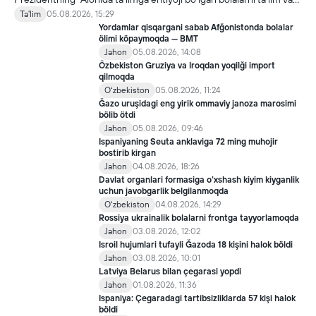
ijtimoiy xizmatlar bilan qamrab olish tizimini takomillashtirish
Ta'lim
05.08.2026, 15:29
bo‘yicha qo‘shimcha chora-tadbirlar to‘g‘risida"gi qarori bilan
Yordamlar qisqargani sabab Afğonistonda bolalar
inklyuziv ta’lim sohasida qator yangi mexanizmlar joriy etilmoqda.
ölimi köpaymoqda — BMT
Jahon
05.08.2026, 14:08
Özbekiston Gruziya va Iroqdan yoqilği import
qilmoqda
Oʻzbekiston
05.08.2026, 11:24
Ğazo uruşidagi eng yirik ommaviy janoza marosimi
bölib ötdi
Jahon
05.08.2026, 09:46
Ispaniyaning Seuta anklaviga 72 ming muhojir
bostirib kirgan
Jahon
04.08.2026, 18:26
Davlat organlari formasiga o‘xshash kiyim kiyganlik
uchun javobgarlik belgilanmoqda
Oʻzbekiston
04.08.2026, 14:29
Rossiya ukrainalik bolalarni frontga tayyorlamoqda
Jahon
03.08.2026, 12:02
Isroil hujumlari tufayli Ğazoda 18 kişini halok böldi
Jahon
03.08.2026, 10:01
Latviya Belarus bilan çegarasi yopdi
Jahon
01.08.2026, 11:36
Ispaniya: Çegaradagi tartibsizliklarda 57 kişi halok
böldi