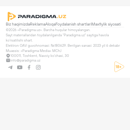
Biz haqimizda
Reklama
Aloqa
Foydalanish shartlari
Maxfiylik siyosati
©2026 «Paradigma.uz». Barcha huqular himoyalangan.

Sayt materiallaridan foydalanilganda "Paradigma.uz" saytiga havola 
ko'rsatilishi shart.

Elektron OAV guvohnomasi: №180629. Berilgan sanasi: 2023 yil 6 dekabr

Muassis: «Paradigma Media» MChJ
100011, Toshkent, Navoiy ko'chasi, 30
info@paradigma.uz