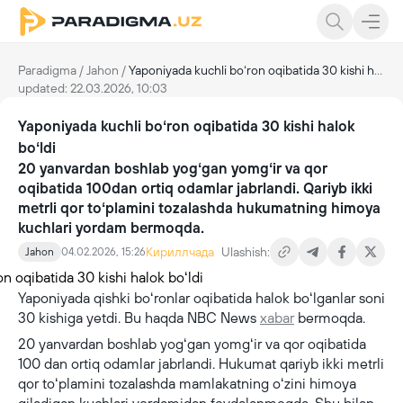
Paradigma
/
Jahon
/
Yaponiyada kuchli boʻron oqibatida 30 kishi halok boʻldi
updated: 22.03.2026, 10:03
Yaponiyada kuchli boʻron oqibatida 30 kishi halok
boʻldi
20 yanvardan boshlab yogʻgan yomgʻir va qor
oqibatida 100dan ortiq odamlar jabrlandi. Qariyb ikki
metrli qor toʻplamini tozalashda hukumatning himoya
kuchlari yordam bermoqda.
Кириллчада
Ulashish:
Jahon
04.02.2026, 15:26
Yaponiyada qishki boʻronlar oqibatida halok boʻlganlar soni
30 kishiga yetdi. Bu haqda NBC News
xabar
bermoqda.
20 yanvardan boshlab yogʻgan yomgʻir va qor oqibatida
100 dan ortiq odamlar jabrlandi. Hukumat qariyb ikki metrli
qor toʻplamini tozalashda mamlakatning oʻzini himoya