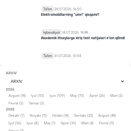
Ta'lim
24.07.2026, 16:50
Elektromobillarning "umri" qisqami?
Iqtisodiyot
14.07.2026, 14:48
Akademik litseylarga kiriş test natijalari e'lon qilindi
Ta'lim
31.07.2026, 10:54
ARXIV
2026
Avgust (14)
Iyul (113)
Iyun (109)
May (70)
Aprel (26)
Mart (2)
Fevral (3)
Yanvar (3)
2025
Dekabr (7)
Noyabr (11)
Oktabr (14)
Sentabr (22)
Avgust (44)
Iyul (36)
Iyun (8)
May (7)
Aprel (10)
Mart (4)
Fevral (11)
Yanvar (2)