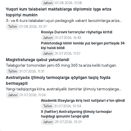
Jahon
01.08.2026, 11:08
Yuqori kurs talabalari maktablarga diplomsiz işga ariza
topşirişi mumkin
3- va 4-kurs talabalari uçun pedagogik vakant lavozimlarga ariza
topşirish yanada soddalaştirildi.
Ta'lim
01.08.2026, 10:37
Rossiya Durovni terrorçilar röyhatiga kiritdi
Jahon
31.07.2026, 16:43
Pokistondagi kömir konida yuz bergan portlaşda 34
kişi halok böldi
Jahon
31.07.2026, 11:57
Magistraturaga qabul yakunlandi
Talabgorlar tomonidan jami 65 ming 365 ta ariza kelib tushgan.
Ta'lim
31.07.2026, 11:31
Avstraliyada ijtimoiy tarmoqlarga qöyilgan taqiq foyda
bermayapti
Yangi tadqiqotga köra, avstraliyalik ösmirlar ijtimoiy tarmoqlarga
qöyilgan taqiqdan söng ham ulardan foydalanmoqda.
Jahon
31.07.2026, 11:06
Akademik litseylarga kiriş test natijalari e'lon qilindi
Ta'lim
31.07.2026, 10:54
X (twitter) Avstraliyaning ijtimoiy tarmoqlar
haqidagi qonunini tanqid qildi
Jahon
29.07.2026, 13:01