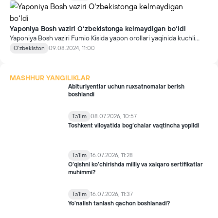
Yaponiya Bosh vaziri Oʻzbekistonga kelmaydigan boʻldi
Yaponiya Bosh vaziri Fumio Kisida yapon orollari yaqinida kuchli
zilzila xavfi mavjudligi sababli Markaziy Osiyo davlatlariga safarini
Oʻzbekiston
09.08.2024, 11:00
bekor qildi. Bu haqda uning oʻzi jurnalistlarga maʼlum qildi, deya
xabar bermoqda TACC agentligi.
MASHHUR YANGILIKLAR
Abituriyentlar uchun ruxsatnomalar berish
boshlandi
Ta'lim
08.07.2026, 10:57
Toshkent viloyatida bog‘chalar vaqtincha yopildi
Ta'lim
16.07.2026, 11:28
O‘qishni ko‘chirishda milliy va xalqaro sertifikatlar
muhimmi?
Ta'lim
16.07.2026, 11:37
Yo’nalish tanlash qachon boshlanadi?