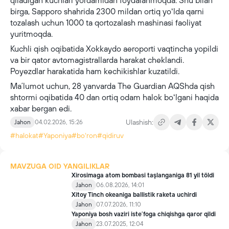
qiladigan kuchlari yordamidan foydalanmoqda. Shu bilan
birga, Sapporo shahrida 2300 mildan ortiq yoʻlda qarni
tozalash uchun 1000 ta qortozalash mashinasi faoliyat
yuritmoqda.
Kuchli qish oqibatida Xokkaydo aeroporti vaqtincha yopildi
va bir qator avtomagistrallarda harakat cheklandi.
Poyezdlar harakatida ham kechikishlar kuzatildi.
Maʼlumot uchun, 28 yanvarda The Guardian AQShda qish
shtormi oqibatida 40 dan ortiq odam halok boʻlgani haqida
xabar bergan edi.
Ulashish:
Jahon
04.02.2026, 15:26
#halokat
#Yaponiya
#boʻron
#qidiruv
MAVZUGA OID YANGILIKLAR
Xirosimaga atom bombasi taşlanganiga 81 yil töldi
Jahon
06.08.2026, 14:01
Xitoy Tinch okeaniga ballistik raketa uchirdi
Jahon
07.07.2026, 11:10
Yaponiya bosh vaziri isteʼfoga chiqishga qaror qildi
Jahon
23.07.2025, 12:04