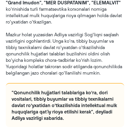
"Grand Imudon", "MER DUSPATANIM", "ELEMALVIT"
koʻrinishida turli farmatsevtika korxonalari nomiga
intellektual mulk huquqlariga rioya qilmagan holda davlat
roʻyxatidan oʻtkazilgan.
Mazkur holat yuzasidan Adliya vazirligi Sogʻliqni saqlash
vazirligini ogohlantirdi. Unga koʻra, tibbiy buyumlar va
tibbiy texnikalarni davlat roʻyxatdan oʻtkazilishida
qonunchilik hujjatlari talablari buzilishini oldini olish
boʻyicha kompleks chora-tadbirlar koʻrish lozim.
Yuqoridagi holatlar takroran sodir etilganda qonunchilikda
belgilangan jazo choralari qoʻllanilishi mumkin.
"Qonunchilik hujjatlari talablariga koʻra, dori
vositalari, tibbiy buyumlar va tibbiy texnikalarni
davlat roʻyxatidan oʻtkazilishida intellektual mulk
huquqlariga qatʼiy rioya etilishi kerak", deyiladi
Adliya vazirligi xabarida.