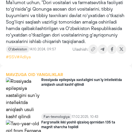
Maʼlumot uchun, "Dori vositalari va farmatsevtika faoliyati
toʻgʻrisida"gi Qonunga asosan dori vositalarini, tibbiy
buyumlarni va tibbiy texnikani davlat roʻyxatidan oʻtkazish
Sogʻliqni saqlash vazirligi tomonidan amalga oshiriladi
hamda qalbakilashtirilgan va Oʻzbekiston Respublikasida
roʻyxatdan oʻtkazilgan dori vositalarining gʻayriqonuniy
nusxalarini ishlab chiqarish taqiqlanadi.
Ulashish:
Oʻzbekiston
14.10.2024, 09:57
#SSV
#Adliya
MAVZUGA OID YANGILIKLAR
Rossiyada epilepsiya xastaligini sunʼiy intellektda
aniqlash usuli kashf qilindi
Fan-texnologiya
17.02.2025, 10:43
Fargʻonalik ikki yoshli qizaloq qornidan 135 ta
magnit sharcha topildi