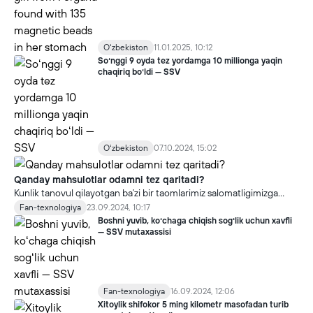
Oʻzbekiston
11.01.2025, 10:12
Soʻnggi 9 oyda tez yordamga 10 millionga yaqin
chaqiriq boʻldi — SSV
Oʻzbekiston
07.10.2024, 15:02
Qanday mahsulotlar odamni tez qaritadi?
Kunlik tanovul qilayotgan baʼzi bir taomlarimiz salomatligimizga
bevosita salbiy taʼsir qilib, organizmning qarish jarayonini
Fan-texnologiya
23.09.2024, 10:17
tezlashtirishi mumkin. Sogʻliqni saqlash vazirligi tomonidan ana
Boshni yuvib, koʻchaga chiqish sogʻlik uchun xavfli
shunday mahsulotlarning roʻyxati va ularning tanaga taʼsiri haqida
— SSV mutaxassisi
maʼlumot berildi.
Fan-texnologiya
16.09.2024, 12:06
Xitoylik shifokor 5 ming kilometr masofadan turib