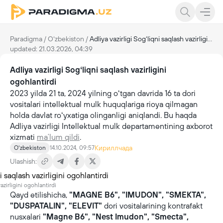
Paradigma
/
Oʻzbekiston
/
Adliya vazirligi Sogʻliqni saqlash vazirligini ogohlantirdi
updated: 21.03.2026, 04:39
Adliya vazirligi Sogʻliqni saqlash vazirligini
ogohlantirdi
2023 yilda 21 ta, 2024 yilning oʻtgan davrida 16 ta dori
vositalari intellektual mulk huquqlariga rioya qilmagan
holda davlat roʻyxatiga olinganligi aniqlandi. Bu haqda
Adliya vazirligi Intellektual mulk departamentining axborot
xizmati
maʼlum qildi
.
Кириллчада
Oʻzbekiston
14.10.2024, 09:57
Ulashish:
azirligini ogohlantirdi
Qayd etilishicha,
"MAGNE B6", "IMUDON", "SMEKTA",
"DUSPATALIN", "ELEVIT"
dori vositalarining kontrafakt
nusxalari
"Magne B6", "Nest Imudon", "Smecta",