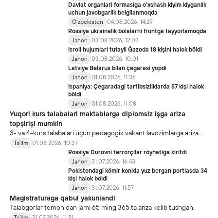
Davlat organlari formasiga o‘xshash kiyim kiyganlik
uchun javobgarlik belgilanmoqda
Oʻzbekiston
04.08.2026, 14:29
Rossiya ukrainalik bolalarni frontga tayyorlamoqda
Jahon
03.08.2026, 12:02
Isroil hujumlari tufayli Ğazoda 18 kişini halok böldi
Jahon
03.08.2026, 10:01
Latviya Belarus bilan çegarasi yopdi
Jahon
01.08.2026, 11:36
Ispaniya: Çegaradagi tartibsizliklarda 57 kişi halok
böldi
Jahon
01.08.2026, 11:08
Yuqori kurs talabalari maktablarga diplomsiz işga ariza
topşirişi mumkin
3- va 4-kurs talabalari uçun pedagogik vakant lavozimlarga ariza
topşirish yanada soddalaştirildi.
Ta'lim
01.08.2026, 10:37
Rossiya Durovni terrorçilar röyhatiga kiritdi
Jahon
31.07.2026, 16:43
Pokistondagi kömir konida yuz bergan portlaşda 34
kişi halok böldi
Jahon
31.07.2026, 11:57
Magistraturaga qabul yakunlandi
Talabgorlar tomonidan jami 65 ming 365 ta ariza kelib tushgan.
Ta'lim
31.07.2026, 11:31