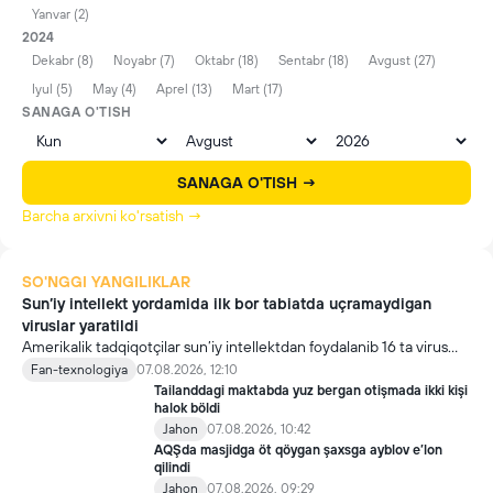
Yanvar (2)
2024
Dekabr (8)
Noyabr (7)
Oktabr (18)
Sentabr (18)
Avgust (27)
Iyul (5)
May (4)
Aprel (13)
Mart (17)
SANAGA O'TISH
SANAGA O'TISH →
Barcha arxivni ko'rsatish →
SO'NGGI YANGILIKLAR
Sun’iy intellekt yordamida ilk bor tabiatda uçramaydigan
viruslar yaratildi
Amerikalik tadqiqotçilar sun’iy intellektdan foydalanib 16 ta virus
yaratdi. Bu kaşfiyot yangi yutuqlarga umid uyğotiş bilan birga,
Fan-texnologiya
07.08.2026, 12:10
undan notöğri maqsadda foydalaniliş borasidagi xavotirlarni ham
Tailanddagi maktabda yuz bergan otişmada ikki kişi
kuçaytirmoqda.
halok böldi
Jahon
07.08.2026, 10:42
AQŞda masjidga öt qöygan şaxsga ayblov e’lon
qilindi
Jahon
07.08.2026, 09:29