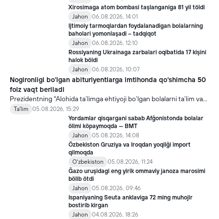
Xirosimaga atom bombasi taşlanganiga 81 yil töldi
Jahon
06.08.2026, 14:01
Ijtimoiy tarmoqlardan foydalanadigan bolalarning
baholari yomonlaşadi – tadqiqot
Jahon
06.08.2026, 12:10
Rossiyaning Ukrainaga zarbalari oqibatida 17 kişini
halok böldi
Jahon
06.08.2026, 10:07
Nogironligi bo‘lgan abituriyentlarga imtihonda qo‘shimcha 50
foiz vaqt beriladi
Prezidentning "Alohida ta’limga ehtiyoji bo‘lgan bolalarni ta’lim va
ijtimoiy xizmatlar bilan qamrab olish tizimini takomillashtirish
Ta'lim
05.08.2026, 15:29
bo‘yicha qo‘shimcha chora-tadbirlar to‘g‘risida"gi qarori bilan
Yordamlar qisqargani sabab Afğonistonda bolalar
inklyuziv ta’lim sohasida qator yangi mexanizmlar joriy etilmoqda.
ölimi köpaymoqda — BMT
Jahon
05.08.2026, 14:08
Özbekiston Gruziya va Iroqdan yoqilği import
qilmoqda
Oʻzbekiston
05.08.2026, 11:24
Ğazo uruşidagi eng yirik ommaviy janoza marosimi
bölib ötdi
Jahon
05.08.2026, 09:46
Ispaniyaning Seuta anklaviga 72 ming muhojir
bostirib kirgan
Jahon
04.08.2026, 18:26