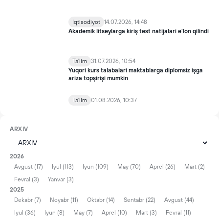
Iqtisodiyot
14.07.2026, 14:48
Akademik litseylarga kiriş test natijalari e'lon qilindi
Ta'lim
31.07.2026, 10:54
Yuqori kurs talabalari maktablarga diplomsiz işga
ariza topşirişi mumkin
Ta'lim
01.08.2026, 10:37
ARXIV
2026
Avgust (17)
Iyul (113)
Iyun (109)
May (70)
Aprel (26)
Mart (2)
Fevral (3)
Yanvar (3)
2025
Dekabr (7)
Noyabr (11)
Oktabr (14)
Sentabr (22)
Avgust (44)
Iyul (36)
Iyun (8)
May (7)
Aprel (10)
Mart (3)
Fevral (11)