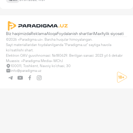
Biz haqimizda
Reklama
Aloqa
Foydalanish shartlari
Maxfiylik siyosati
©2026 «Paradigma.uz». Barcha huqular himoyalangan.

Sayt materiallaridan foydalanilganda "Paradigma.uz" saytiga havola 
ko'rsatilishi shart.

Elektron OAV guvohnomasi: №180629. Berilgan sanasi: 2023 yil 6 dekabr

Muassis: «Paradigma Media» MChJ
100011, Toshkent, Navoiy ko'chasi, 30
info@paradigma.uz